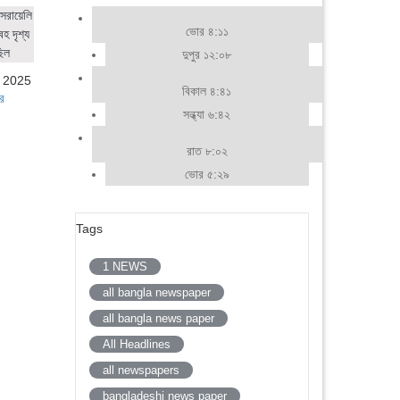
সরায়েলি
ভোর ৪:১১
হ দৃশ্য
ছিল
দুপুর ১২:০৮
, 2025
বিকাল ৪:৪১
র
সন্ধ্যা ৬:৪২
রাত ৮:০২
ভোর ৫:২৯
Tags
1 NEWS
all bangla newspaper
all bangla news paper
All Headlines
all newspapers
bangladeshi news paper