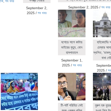
সশস্ত্র গোষ্ঠীর
তিক
,
সব খবর
September 2, 2025
/
সব খবর
September 2,
2025
/
সব খবর
যশোরে সাপে কাটায়
হাইকোর্টের
ভাইয়ের মৃত্যু, বোন
চেম্বার আদ
হাসপাতালে
স্থগিত, 'ডাকসু 
বাধা নেই
September 1,
2025
/
সব খবর
Septembe
2025
/
সব
টি-শার্ট পরিহিত সেই
নুরুল হক নুর
যুবক একজন পুলিশ
হওয়া নিয়ে উ