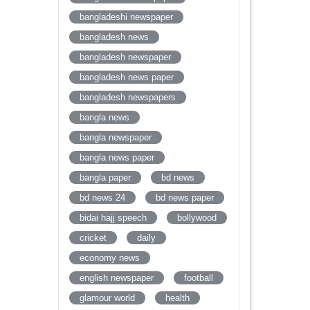
bangladeshi newspaper
bangladesh news
bangladesh newspaper
bangladesh news paper
bangladesh newspapers
bangla news
bangla newspaper
bangla news paper
bangla paper
bd news
bd news 24
bd news paper
bidai hajj speech
bollywood
cricket
daily
economy news
english newspaper
football
glamour world
health