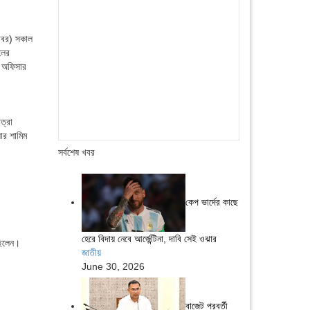
োবর) সকাল
লের
ম অফিসার
ত্রা
ার শামিম
সর্বশেষ খবর
কেপ ভার্দের কাছে
হেরে বিদায় নেবে আর্জেন্টিনা, দাবি সেই ওঝার
ছিলেন।
জাতীয়
June 30, 2026
বাজেট পরবর্তী