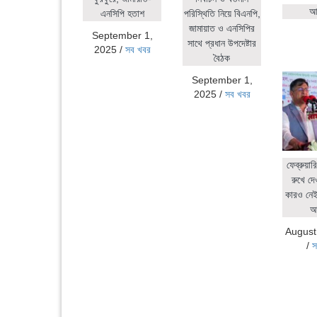
আহ
এনসিপি হতাশ
পরিস্থিতি নিয়ে বিএনপি,
জামায়াত ও এনসিপির
September 1,
সাথে প্রধান উপদেষ্টার
2025
/
সব খবর
বৈঠক
September 1,
2025
/
সব খবর
ফেব্রুয়ার
রুখে দে
কারও নেই:
আ
August
/
স