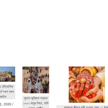
র ঐতিহাসিক
ুর্গ দখল করল
সরাইল
সুদানে ভূমিধসে অন্তত
১০০০ মানুষ নিহত, দাবি
1, 2026
/
দাম্পত্য জীবনে সুখী হওয়ার সেরা ১০ উপ