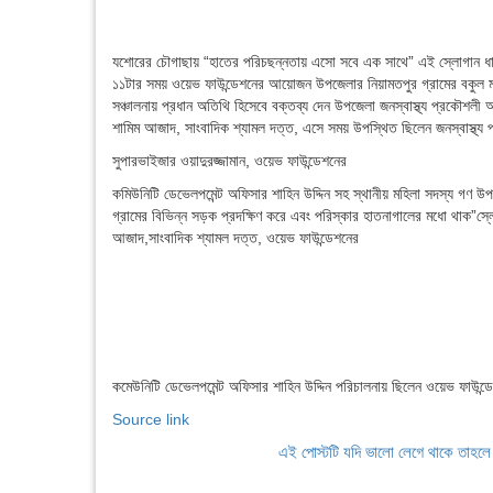
যশোরের চৌগাছায় “হাতের পরিচছন্নতায় এসো সবে এক সাথে” এই স্লোগান ধার
১১টার সময় ওয়েভ ফাউন্ডেশনের আয়োজন উপজেলার নিয়ামতপুর গ্রামের বকুল মহি
সঞ্চালনায় প্রধান অতিথি হিসেবে বক্তব্য দেন উপজেলা জনস্বাস্থ্য প্রকৌশল
শামিম আজাদ, সাংবাদিক শ্যামল দত্ত, এসে সময় উপস্থিত ছিলেন জনস্বাস্থ্য
সুপারভাইজার ওয়াদুরজ্জামান, ওয়েভ ফাউন্ডেশনের
কমিউনিটি ডেভেলপমেন্ট অফিসার শাহিন উদ্দিন সহ স্থানীয় মহিলা সদস্য গণ উপস
গ্রামের বিভিন্ন সড়ক প্রদক্ষিণ করে এবং পরিস্কার হাতনাগালের মধো থাক”স
আজাদ,সাংবাদিক শ্যামল দত্ত, ওয়েভ ফাউন্ডেশনের
কমেউনিটি ডেভেলপমেন্ট অফিসার শাহিন উদ্দিন পরিচালনায় ছিলেন ওয়েভ ফাউন্ডেশ
Source link
এই পোস্টটি যদি ভালো লেগে থাকে তাহল