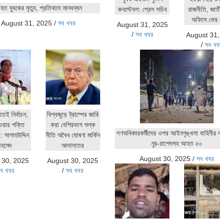
ত যুবকের মৃত্যু, প্রতিবাদে মানবন্ধন
কনস্টেবল: প্রেস সচিব
রাজনীতি, জাতীয়
অফিসে ফের 
August 31, 2025
/
সব খবর
August 31, 2025
/
সব খবর
August 31
/
সব খব
িতেই নির্বাচন,
বিশ্বজুড়ে ট্রাম্পের জারি
ওয়ার শক্তি
করা বেশিরভাগ শুল্ক
গণঅধিকারকর্মীদের ওপর আইনশৃঙ্খলা বাহিনীর লা
 সালাহউদ্দিন
নীতি অবৈধ ঘোষণা মার্কিন
নুর-রাশেদসহ আহত ৫০
হমেদ
আদালতের
August 30, 2025
/
সব খবর
 30, 2025
August 30, 2025
ব খবর
/
সব খবর