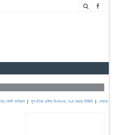
 ভাইরাল
|
পুশ-ইনের চেষ্টায় বিএসএফ, পণ্ড করছে বিজিবি
|
লেবাননের ঐতিহাসিক বউফোর্ট দুর্গ 