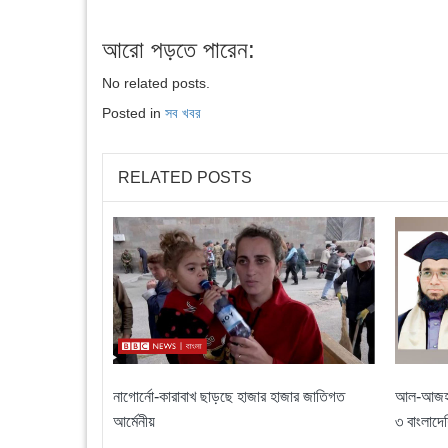
আরো পড়তে পারেন:
No related posts.
Posted in
সব খবর
RELATED POSTS
নাগোর্নো-কারাবাখ ছাড়ছে হাজার হাজার জাতিগত
আল-আজহার ব
আর্মেনীয়
৩ বাংলাদে