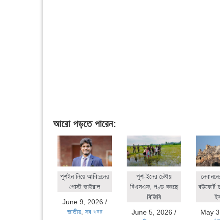
আরো পড়তে পারেন:
পুশইন নিয়ে আবিদুলের
পুশ-ইনের চেষ্টায়
লেবাননে
পোস্ট ভাইরাল
বিএসএফ, পণ্ড করছে
বউফোর্ট দ
বিজিবি
ই
June 9, 2026
/
জাতীয়
,
সব খবর
June 5, 2026
/
May 3