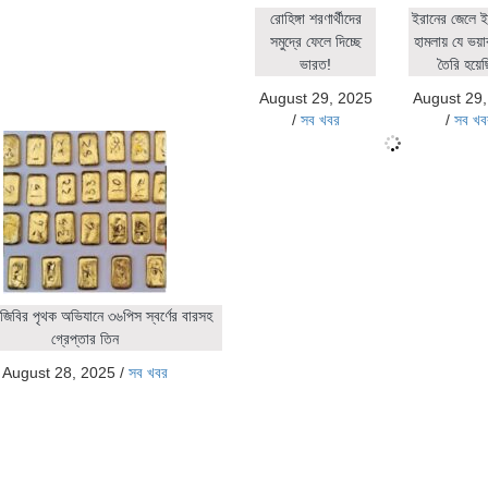
রোহিঙ্গা শরণার্থীদের
ইরানের জেলে ই
সমুদ্রে ফেলে দিচ্ছে
হামলায় যে ভয়াব
ভারত!
তৈরি হয়ে
August 29, 2025
August 29
/
সব খবর
/
সব খব
জিবির পৃথক অভিযানে ৩৬পিস স্বর্ণের বারসহ
গ্রেপ্তার তিন
August 28, 2025
/
সব খবর