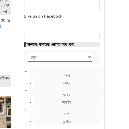
 পার্টি
হামলা
Like us on Facebook
, 2025
র
আজকের সালাতের ওয়াক্ত শুরুর সময়
ফজর
ঠিচার্জ,
যোহর
আছর
মাগরিব
এশা
সূর্যোদয়