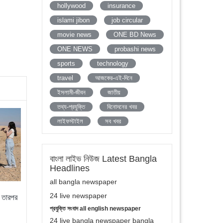
hollywood
insurance
islami jibon
job circular
movie news
ONE BD News
ONE NEWS
probashi news
sports
technology
travel
আজকের-এই-দিনে
ইসলামী-জীবন
জাতীয়
তথ্য-প্রযুক্তি
বিনোদনের খবর
লাইফস্টাইল
সব খবর
বাংলা লাইভ নিউজ Latest Bangla
Headlines
all bangla newspaper
24 live newspaper
? তারপর
প্রযুক্তি সংবাদ all english newspaper
24 live bangla newspaper bangla