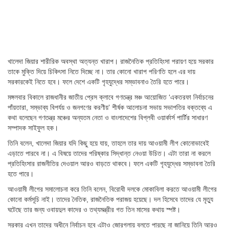
খালেদা জিয়ার শারীরিক অবস্থা অত্যন্ত খারাপ। রাজনৈতিক প্রতিহিংসা পরায়ণ হয়ে সরকার
তাকে মুক্তি দিয়ে চিকিৎসা নিতে দিচ্ছে না। তার কোনো খারাপ পরিণতি হলে এর দায়
সরকারকেই নিতে হবে। ফলে দেশে একটি গৃহযুদ্ধের সম্ভাবনাও তৈরি হতে পারে।
মঙ্গলবার বিকালে রাজধানীর জাতীয় প্রেস ক্লাবে গণতন্ত্র মঞ্চ আয়োজিত ‘একতরফা নির্বাচনের
পাঁয়তারা, সম্ভাব্য বিপর্যয় ও জনগণের করণীয়’ শীর্ষক আলোচনা সভায় সভাপতির বক্তব্যে এ
কথা বলেছেন গণতন্ত্র মঞ্চের অন্যতম নেতা ও বাংলাদেশের বিপ্লবী ওয়ার্কার্স পার্টির সাধারণ
সম্পাদক সাইফুল হক।
তিনি বলেন, খালেদা জিয়ার যদি কিছু হয়ে যায়, তাহলে তার দায় আওয়ামী লীগ কোনোভাবেই
এড়াতে পারবে না। এ বিষয়ে তাদের পরিষ্কার সিদ্ধান্ত নেওয়া উচিত। এটা তারা না করলে
প্রতিহিংসার রাজনীতির দেওয়াল আরও বাড়তে থাকবে। ফলে একটি গৃহযুদ্ধের সম্ভাবনা তৈরি
হতে পারে।
আওয়ামী লীগের সমালোচনা করে তিনি বলেন, বিরোধী দলকে মোকাবিলা করতে আওয়ামী লীগের
কোনো কর্মসূচি নাই। তাদের নৈতিক, রাজনৈতিক পরাজয় হয়েছে। দল হিসেবে তাদের যে মৃত্যু
ঘটেছে তার জন্য ওবায়দুল কাদের ও তথ্যমন্ত্রীর গত তিন মাসের কথায় স্পষ্ট।
সরকার এখন তাদের অধীনে নির্বাচন হবে এটাও জোরগলায় বলতে পারছে না জানিয়ে তিনি আরও