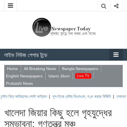
লাইভ নিউজ পেপার টুডে
Home
All Breaking News
Bangla Newspapers
English Newspapers
Islami Jibon
Live TV
Probashi News
 আবিদুলের পোস্ট ভাইরাল
|
পুশ-ইনের চেষ্টায় বিএসএফ, পণ্ড করছে বিজিবি
|
লেবাননের ঐতিহাসিক
খালেদা জিয়ার কিছু হলে গৃহযুদ্ধের
সম্ভাবনা: গণতন্ত্র মঞ্চ