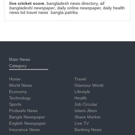
live cricket score
, bangladesh news directory,
all
bangladeshi newspaper
, daily online newspaper, daily health
news bd travel news bangla patrika
Main News
Category
Home
Travel
World News
Glamour World
Economy
Lifestyle
Technology
Health
Sports
Job Circular
Probashi News
Islami Jibon
Bangla Newspaper
Share Market
English Newspaper
Live TV
Insurance News
Banking News