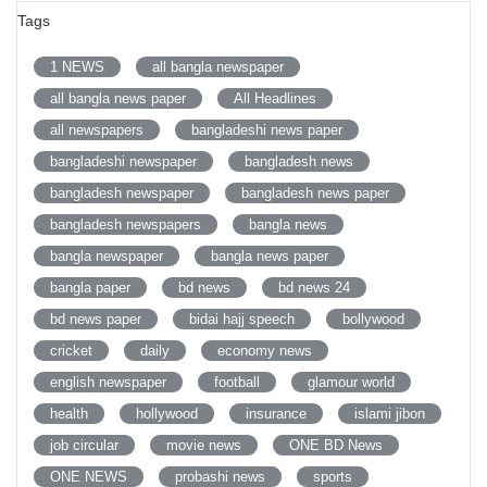
Tags
1 NEWS
all bangla newspaper
all bangla news paper
All Headlines
all newspapers
bangladeshi news paper
bangladeshi newspaper
bangladesh news
bangladesh newspaper
bangladesh news paper
bangladesh newspapers
bangla news
bangla newspaper
bangla news paper
bangla paper
bd news
bd news 24
bd news paper
bidai hajj speech
bollywood
cricket
daily
economy news
english newspaper
football
glamour world
health
hollywood
insurance
islami jibon
job circular
movie news
ONE BD News
ONE NEWS
probashi news
sports