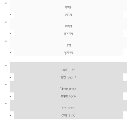
ফজর
যোহর
আছর
মাগরিব
এশা
সূর্যোদয়
ভোর ৪:১৪
দুপুর ১২:০৭
বিকাল ৪:৪০
সন্ধ্যা ৬:৩৯
রাত ৭:৫৮
ভোর ৫:৩১