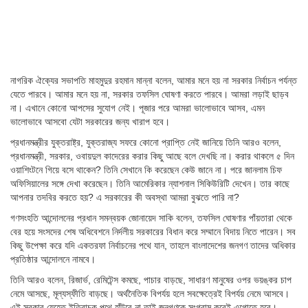
নাগরিক ঐক্যের সভাপতি মাহমুদুর রহমান মান্না বলেন, আমার মনে হয় না সরকার নির্বাচন পর্যন্ত
যেতে পারবে। আমার মনে হয় না, সরকার তফসিল ঘোষণা করতে পারবে। আমরা লড়াই ছাড়ব
না। এখানে কোনো আপসের সুযোগ নেই। পূজার পরে আমরা ভালোভাবে আসব, এমন
ভালোভাবে আসবো যেটা সরকারের জন্য খারাপ হবে।
প্রধানমন্ত্রীর যুক্তরাষ্ট্র, যুক্তরাজ্য সফরে কোনো প্রাপ্তি নেই জানিয়ে তিনি আরও বলেন,
প্রধানমন্ত্রী, সরকার, ওবায়দুল কাদেরের করার কিছু আছে বলে দেখছি না। করার থাকলে ৫ দিন
ওয়াশিংটনে গিয়ে বসে থাকেন? তিনি সেখানে কি করেছেন কেউ জানে না। পরে জানলাম চিফ
অফিসিয়ালের সঙ্গে দেখা করেছেন। তিনি আমেরিকার ন্যাশনাল সিকিউরিটি দেখেন। তার কাছে
আপনার তদবির করতে হয়? এ সরকারের কী অবস্থা আমরা বুঝতে পারি না?
গণসংহতি আন্দোলনের প্রধান সমন্বয়ক জোনায়েদ সাকি বলেন, তফসিল ঘোষণার পাঁয়তারা থেকে
বের হয়ে সংসদের শেষ অধিবেশনে নির্দলীয় সরকারের বিধান করে সম্মানে বিদায় নিতে পারেন। সব
কিছু উপেক্ষা করে যদি একতরফা নির্বাচনের পথে যান, তাহলে বাংলাদেশের জনগণ তাদের অধিকার
প্রতিষ্ঠার আন্দোলনে নামবে।
তিনি আরও বলেন, রিজার্ভ, রেমিটেন্স কমছে, পাচার বাড়ছে, সাধারণ মানুষের ওপর ভয়ঙ্কর চাপ
নেমে আসছে, মূল্যস্ফীতি বাড়ছে। অর্থনৈতিক বিপর্যয় হলে সবক্ষেত্রেই বিপর্যয় নেমে আসবে।
এই সরকার যেহেতু ইতিবাচক পথে হাঁটবে না তাই জনগণকে সংগ্রাম করেই এগোতে হবে।