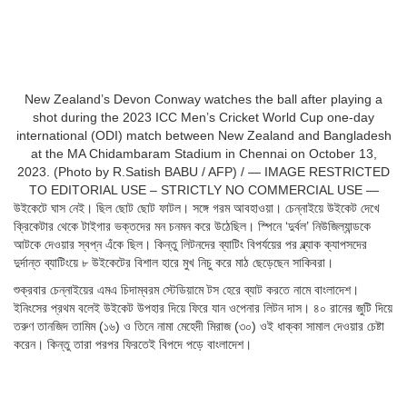
New Zealand’s Devon Conway watches the ball after playing a
shot during the 2023 ICC Men’s Cricket World Cup one-day
international (ODI) match between New Zealand and Bangladesh
at the MA Chidambaram Stadium in Chennai on October 13,
2023. (Photo by R.Satish BABU / AFP) / — IMAGE RESTRICTED
TO EDITORIAL USE – STRICTLY NO COMMERCIAL USE —
উইকেটে ঘাস নেই। ছিল ছোট ছোট ফাটল। সঙ্গে গরম আবহাওয়া। চেন্নাইয়ে উইকেট দেখে
ক্রিকেটার থেকে টাইগার ভক্তদের মন চনমন করে উঠেছিল। স্পিনে ‘দুর্বল’ নিউজিল্যান্ডকে
আটকে দেওয়ার স্বপ্ন এঁকে ছিল। কিন্তু লিটনদের ব্যাটিং বিপর্যয়ের পর ব্ল্যাক ক্যাপসদের
দুর্দান্ত ব্যাটিংয়ে ৮ উইকেটের বিশাল হারে মুখ নিচু করে মাঠ ছেড়েছেন সাকিবরা।
শুক্রবার চেন্নাইয়ের এমএ চিদাম্বরম স্টেডিয়ামে টস হেরে ব্যাট করতে নামে বাংলাদেশ।
ইনিংসের প্রথম বলেই উইকেট উপহার দিয়ে ফিরে যান ওপেনার লিটন দাস। ৪০ রানের জুটি দিয়ে
তরুণ তানজিদ তামিম (১৬) ও তিনে নামা মেহেদী মিরাজ (৩০) ওই ধাক্কা সামাল দেওয়ার চেষ্টা
করেন। কিন্তু তারা পরপর ফিরতেই বিপদে পড়ে বাংলাদেশ।