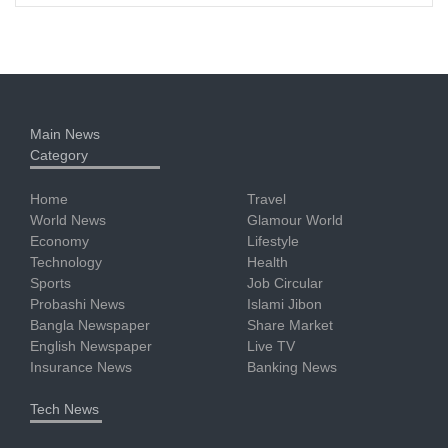
Main News
Category
Home
Travel
World News
Glamour World
Economy
Lifestyle
Technology
Health
Sports
Job Circular
Probashi News
Islami Jibon
Bangla Newspaper
Share Market
English Newspaper
Live TV
Insurance News
Banking News
Tech News