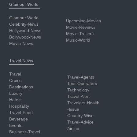
Glamour World
Glamour World
Upcoming-Movies
Celebrity-News
Movie-Reviews
Hollywood-News
Movie-Trailers
Bollywood-News
Music-World
Movie-News
Travel News
Travel
Travel-Agents
Cruise
Tour-Operators
Destinations
Technology
Luxury
Travel-Alert
Hotels
Travelers-Health
Hospitality
-Issue
Travel-Food-
Country-Wise-
Beverage
Travel-Advice
Events
Airline
Business-Travel