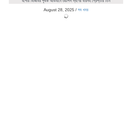
যশোর বিজিবির পৃথক অভিযানে ৩৬পিস স্বর্ণের বারসহ গ্রেপ্তার তিন
August 28, 2025
/
সব খবর