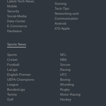
Latest-Tech-News
Gaming
Mobile
Tech-Tips
Security
Networking-and-
Social-Media
Communication
Data-Center
Android
E-Commerce
iOS-Apple
Hardware
Sports News
Sports
NFL
Cricket
NBA
Football
Soccer
LaLiga
Racing
English-Premier
UFC
UEFA-Champions-
Boxing
League
Wrestling
BundesLiga
Rugby
Tennis
Motor-Racing
Golf
Hockey