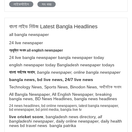
লাইফস্টাইল
সব খবর
বাংলা লাইভ নিউজ Latest Bangla Headlines
all bangla newspaper
24 live newspaper
প্রযুক্তি সংবাদ all english newspaper
24 live bangla newspaper bangla newspaper today
english newspaper today Bangladesh newspaper todays
বাংলা সর্বশেষ সংবাদ
,
bangla newspaper, online bangla newspaper
bangla news, bd live news, 24/7 live news
Technology News, Sports News, Binodon News, অর্থনৈতিক সংবাদ
All Bangla Newspaper, All English Newspaper, breaking
bangla news, BD News Headlines, bangla news headlines
24 news headlines, bd online newspapers, latest bangla newspaper,
bd enewspaper, bd print media, bangla live tv
live cricket score
, bangladesh news directory,
all
bangladeshi newspaper
, daily online newspaper, daily health
news bd travel news bangla patrika