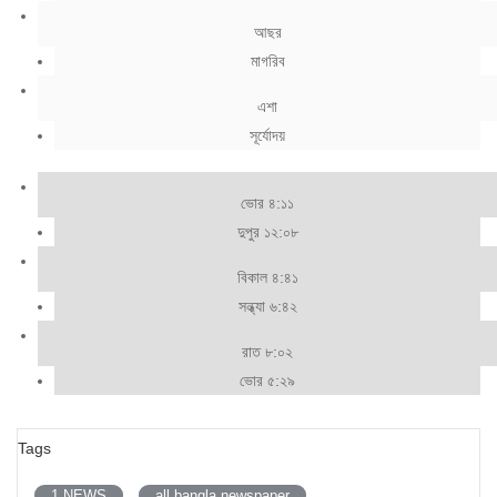
আছর
মাগরিব
এশা
সূর্যোদয়
ভোর ৪:১১
দুপুর ১২:০৮
বিকাল ৪:৪১
সন্ধ্যা ৬:৪২
রাত ৮:০২
ভোর ৫:২৯
Tags
1 NEWS
all bangla newspaper