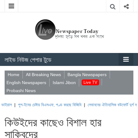
লাইভ নিউজ পেপার টুডে
Home
All Breaking News
Bangla Newspapers
English Newspapers
Islami Jibon
Live TV
Probashi News
|
পুশ-ইনের চেষ্টায় বিএসএফ, পণ্ড করছে বিজিবি
|
লেবাননের ঐতিহাসিক বউফোর্ট দুর্গ দখল করল
কিউইদের কাছেও বিশাল হার
সাকিবদের