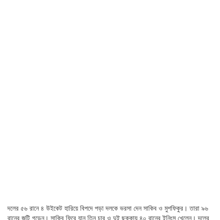
দলের ৫৬ রানে ৪ উইকেট হারিয়ে বিপদে পড়া দলকে ভরসা দেন সাকিব ও মুশফিকুর। তারা ৯৬
রানের জুটি গড়েন। সাকিব ফিরে যান তিন চার ও দুই ছক্কায় ৪০ রানের ইনিংস খেলেন। দলের