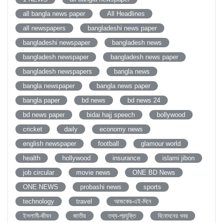
all bangla news paper
All Headlines
all newspapers
bangladeshi news paper
bangladeshi newspaper
bangladesh news
bangladesh newspaper
bangladesh news paper
bangladesh newspapers
bangla news
bangla newspaper
bangla news paper
bangla paper
bd news
bd news 24
bd news paper
bidai hajj speech
bollywood
cricket
daily
economy news
english newspaper
football
glamour world
health
hollywood
insurance
islami jibon
job circular
movie news
ONE BD News
ONE NEWS
probashi news
sports
technology
travel
আজকের-এই-দিনে
ইসলামী-জীবন
জাতীয়
তথ্য-প্রযুক্তি
বিনোদনের খবর