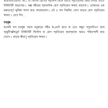
করোনাভাইরাসই নয়। যে কোনও রোগের প্রকোপ থেকে বাঁচতে প্রত্যেকের জোর দেওয়া উচিত
ইমিউনিটি বাড়ানোয়। অর্থত্‍ শরীরের স্বাভাবিক রোগ প্রতিরোধ ক্ষমতা বাড়ানো। এক্ষেত্রে এক
গুরুত্বপূর্ণ ভূমিকা পালন করে খাদ্যাভ্যাস। এই ৫ ফল নিয়মিত খেলে বাড়বে রোগ প্রতিরোধ
ক্ষমতা। দেখে নিন…
তরমুজ
মওশুমি ফল তরমুজ গরমে শুধুমাত্র শরীর ঠাণ্ডাই রাখে না এতে মজুত গ্লুতাথিওন নামে
অ্যান্টিঅক্সিডেন্ট ইমিউনিটি সিস্টেম বা রোগ প্রতিরোধ ব্যবস্থাকে আরও শক্তিশালী করে
তোলে। বাড়ায় জীবাণু প্রতিরোধ ক্ষমতা।