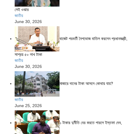
সেই ওঝার
জাতীয়
June 30, 2026
বাজেট পরবর্তী নৈশভোজ বাতিল করলেন প্রধানমন্ত্রী,
সাশ্রয় ৫০ লাখ টাকা
জাতীয়
June 30, 2026
মাজারে দানের টাকা আসলে কোথায় যায়?
জাতীয়
June 25, 2026
১ টাকার দুর্নীতি বের করতে পারলে ইস্তফা দেব,