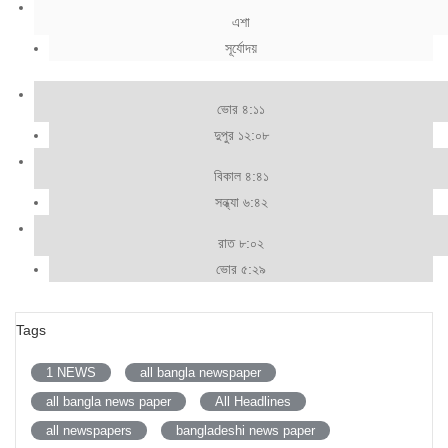
এশা
সূর্যোদয়
ভোর ৪:১১
দুপুর ১২:০৮
বিকাল ৪:৪১
সন্ধ্যা ৬:৪২
রাত ৮:০২
ভোর ৫:২৯
Tags
1 NEWS
all bangla newspaper
all bangla news paper
All Headlines
all newspapers
bangladeshi news paper