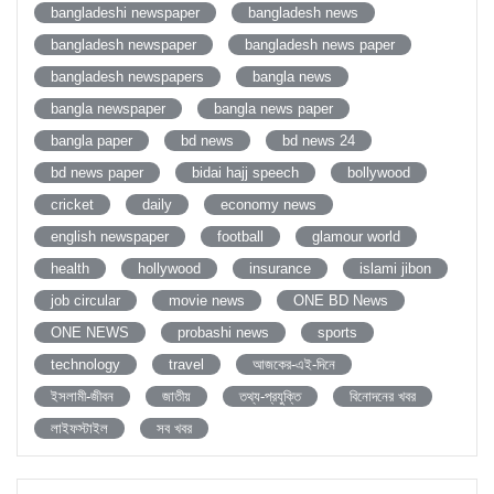
bangladeshi newspaper
bangladesh news
bangladesh newspaper
bangladesh news paper
bangladesh newspapers
bangla news
bangla newspaper
bangla news paper
bangla paper
bd news
bd news 24
bd news paper
bidai hajj speech
bollywood
cricket
daily
economy news
english newspaper
football
glamour world
health
hollywood
insurance
islami jibon
job circular
movie news
ONE BD News
ONE NEWS
probashi news
sports
technology
travel
আজকের-এই-দিনে
ইসলামী-জীবন
জাতীয়
তথ্য-প্রযুক্তি
বিনোদনের খবর
লাইফস্টাইল
সব খবর