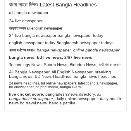
বাংলা লাইভ নিউজ Latest Bangla Headlines
all bangla newspaper
24 live newspaper
প্রযুক্তি সংবাদ all english newspaper
24 live bangla newspaper bangla newspaper today
english newspaper today Bangladesh newspaper todays
বাংলা সর্বশেষ সংবাদ
,
bangla newspaper, online bangla newspaper
bangla news, bd live news, 24/7 live news
Technology News, Sports News, Binodon News, অর্থনৈতিক সংবাদ
All Bangla Newspaper, All English Newspaper, breaking
bangla news, BD News Headlines, bangla news headlines
24 news headlines, bd online newspapers, latest bangla newspaper,
bd enewspaper, bd print media, bangla live tv
live cricket score
, bangladesh news directory,
all
bangladeshi newspaper
, daily online newspaper, daily health
news bd travel news bangla patrika