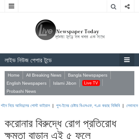
লাইভ নিউজ পেপার টুডে
Home
All Breaking News
Bangla Newspapers
English Newspapers
Islami Jibon
Live TV
Probashi News
আবিদুলের পোস্ট ভাইরাল
|
পুশ-ইনের চেষ্টায় বিএসএফ, পণ্ড করছে বিজিবি
|
লেবাননের ঐতিহাসিক 
করোনার বিরুদ্ধে রোগ প্রতিরোধ
ক্ষমতা বাড়ান এই ৫ ফলে