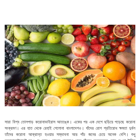
সারা বিশ্ব তোলপাড় করোনাভাইরাস আতঙ্কে। একের পর এক দেশে ছড়িয়ে পড়েছে করোনা
সংক্রমণ। এর হাত থেকে রেহাই পেলোনা বাংলাদেশও। যাঁদের রোগ প্রতিরোধ ক্ষমতা দুর্বল
তাঁদের করোনা আক্রান্ত হওয়ার সম্ভাবনা আর পাঁচ জনের চেয়ে অনেক বেশি। শুধু