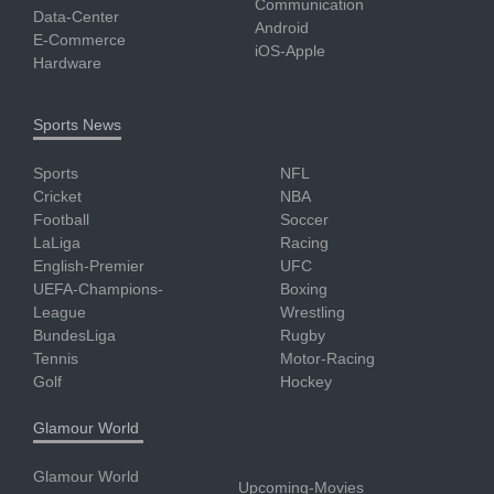
Communication
Data-Center
Android
E-Commerce
iOS-Apple
Hardware
Sports News
Sports
NFL
Cricket
NBA
Football
Soccer
LaLiga
Racing
English-Premier
UFC
UEFA-Champions-
Boxing
League
Wrestling
BundesLiga
Rugby
Tennis
Motor-Racing
Golf
Hockey
Glamour World
Glamour World
Upcoming-Movies