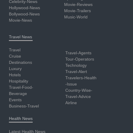
Celebrity-News
Movie-Reviews
Hollywood-News
Movie-Trailers
Bollywood-News
Music-World
Movie-News
Travel News
Travel
Travel-Agents
Cruise
Tour-Operators
Destinations
Technology
Luxury
Travel-Alert
Hotels
Travelers-Health
Hospitality
-Issue
Travel-Food-
Country-Wise-
Beverage
Travel-Advice
Events
Airline
Business-Travel
Health News
Latest Health News