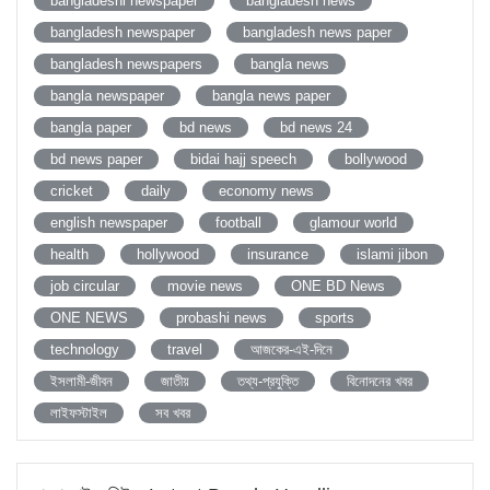
bangladeshi newspaper
bangladesh news
bangladesh newspaper
bangladesh news paper
bangladesh newspapers
bangla news
bangla newspaper
bangla news paper
bangla paper
bd news
bd news 24
bd news paper
bidai hajj speech
bollywood
cricket
daily
economy news
english newspaper
football
glamour world
health
hollywood
insurance
islami jibon
job circular
movie news
ONE BD News
ONE NEWS
probashi news
sports
technology
travel
আজকের-এই-দিনে
ইসলামী-জীবন
জাতীয়
তথ্য-প্রযুক্তি
বিনোদনের খবর
লাইফস্টাইল
সব খবর