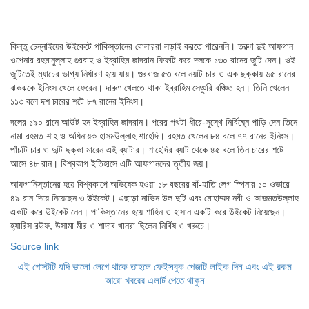
কিন্তু চেন্নাইয়ের উইকেটে পাকিস্তানের বোলাররা লড়াই করতে পারেননি। তরুণ দুই আফগান
ওপেনার রহমানুল্লাহ গুরবাহ ও ইব্রাহিম জাদরান ফিফটি করে দলকে ১৩০ রানের জুটি দেন। ওই
জুটিতেই ম্যাচের ভাগ্য নির্ধারণ হয়ে যায়। গুরবাজ ৫৩ বলে নয়টি চার ও এক ছক্কায় ৬৫ রানের
ঝকঝকে ইনিংস খেলে ফেরেন। দারুণ খেলতে থাকা ইব্রাহিম সেঞ্চুরি বঞ্চিত হন। তিনি খেলেন
১১৩ বলে দশ চারের শটে ৮৭ রানের ইনিংস।
দলের ১৯০ রানে আউট হন ইব্রাহিম জাদরান। পরের পথটা ধীরে-সুস্থে নির্বিঘ্নে পাড়ি দেন তিনে
নামা রহমত শাহ ও অধিনায়ক হাসমউল্লাহ শাহেদি। রহমত খেলেন ৮৪ বলে ৭৭ রানের ইনিংস।
পাঁচটি চার ও দুটি ছক্কা মারেন এই ব্যাটার। শাহেদির ব্যাট থেকে ৪৫ বলে তিন চারের শটে
আসে ৪৮ রান। বিশ্বকাপ ইতিহাসে এটি আফগানদের ‍তৃতীয় জয়।
আফগানিস্তানের হয়ে বিশ্বকাপে অভিষেক হওয়া ১৮ বছরের বাঁ-হাতি লেগ স্পিনার ১০ ওভারে
৪৯ রান দিয়ে নিয়েছেন ৩ উইকেট। এছাড়া নাভিন উল দুটি এবং মোহাম্মদ নবী ও আজমতউল্লাহ
একটি করে উইকেট নেন। পাকিস্তানের হয়ে শাহিন ও হাসান একটি করে উইকেট নিয়েছেন।
হ্যারিস রউফ, উসামা মীর ও শাদাব খানরা ছিলেন নির্বিষ ও খরুচে।
Source link
এই পোস্টটি যদি ভালো লেগে থাকে তাহলে ফেইসবুক পেজটি লাইক দিন এবং এই রকম
আরো খবরের এলার্ট পেতে থাকুন