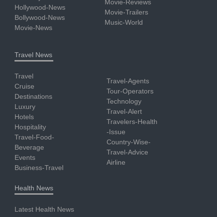
Movie-Reviews
Hollywood-News
Movie-Trailers
Bollywood-News
Music-World
Movie-News
Travel News
Travel
Travel-Agents
Cruise
Tour-Operators
Destinations
Technology
Luxury
Travel-Alert
Hotels
Travelers-Health
Hospitality
-Issue
Travel-Food-
Country-Wise-
Beverage
Travel-Advice
Events
Airline
Business-Travel
Health News
Latest Health News