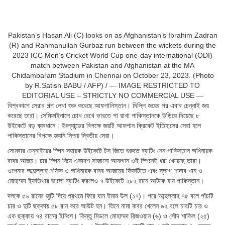
Pakistan’s Hasan Ali (C) looks on as Afghanistan’s Ibrahim Zadran
(R) and Rahmanullah Gurbaz run between the wickets during the
2023 ICC Men’s Cricket World Cup one-day international (ODI)
match between Pakistan and Afghanistan at the MA
Chidambaram Stadium in Chennai on October 23, 2023. (Photo
by R.Satish BABU / AFP) / — IMAGE RESTRICTED TO
EDITORIAL USE – STRICTLY NO COMMERCIAL USE —
বিশ্বকাপে সেরার গল্প লেখা শুরু করেছে আফগানিস্তান। দিল্লি জয়ের পর এবার চেন্নাই জয়
করেছে তারা। সেমিফাইনালে চোখ রেখে ভারতে পা রাখা পাকিস্তানকে উড়িয়ে দিয়েছে ৮
উইকেটে বড় ব্যবধানে। ইংল্যান্ডের বিপক্ষে জয়টি আফগান ক্রিকেট ইতিহাসের সেরা হলে
পাকিস্তানের বিপক্ষে জয়নি নিশ্চয় দ্বিতীয় সেরা।
সোমবার চেন্নাইয়ের স্পিন সহায়ক উইকেটে টস জিতে শুরুতে ব্যাটিং নেন পাকিস্তান অধিনায়ক
বাবর আজম। চার স্পিন নিয়ে একাদশ সাজানো আফগান ওই স্পিনেই ধরা খেয়েছে তারা।
ওপেনার আব্দুল্লাহ শফিক ও অধিনায়ক বাবর আজমের ফিফটিতে এবং স্লগে শাদাব খান ও
মোহাম্মদ ইফতিখার ভালো ব্যাটিং করলেও ৭ উইকেটে ২৮২ রানে আটকে যায় পাকিস্তান।
দলকে ৫৬ রানের জুটি দিয়ে প্রথমে ফিরে যান ইমাম উল (১৭)। পরে আব্দুল্লাহ ৭৫ বলে পাঁচটি
চার ও দুটি ছক্কায় ৫৮ রান করে আউট হন। তিনে নামা বাবর খেলেন ৯২ বলে চারটি চার ও
এক ছক্কায় ৭৪ রানের ইনিংস। কিন্তু মিডলে মোহাম্মদ রিজওয়ান (৬) ও সৌদ শাকিল (২৫)