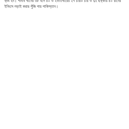
ব্যর্থ হন। শাদাব খানের ৩৮ বলে ৪০ ও ইফতিখারের ২৭ চারটি চার ও দুই ছক্কায় ৪০ রানের
ইনিংসে লড়াই করার পুঁজি পায় পাকিস্তান।