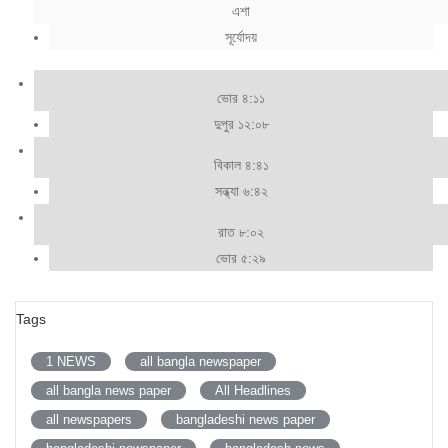
এশা
সূর্যোদয়
ভোর ৪:১১
দুপুর ১২:০৮
বিকাল ৪:৪১
সন্ধ্যা ৬:৪২
রাত ৮:০২
ভোর ৫:২৯
Tags
1 NEWS
all bangla newspaper
all bangla news paper
All Headlines
all newspapers
bangladeshi news paper