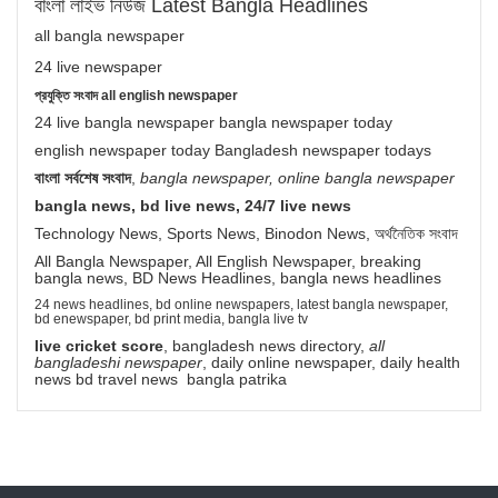
বাংলা লাইভ নিউজ Latest Bangla Headlines
all bangla newspaper
24 live newspaper
প্রযুক্তি সংবাদ all english newspaper
24 live bangla newspaper bangla newspaper today
english newspaper today Bangladesh newspaper todays
বাংলা সর্বশেষ সংবাদ
,
bangla newspaper, online bangla newspaper
bangla news, bd live news, 24/7 live news
Technology News, Sports News, Binodon News, অর্থনৈতিক সংবাদ
All Bangla Newspaper, All English Newspaper, breaking
bangla news, BD News Headlines, bangla news headlines
24 news headlines, bd online newspapers, latest bangla newspaper,
bd enewspaper, bd print media, bangla live tv
live cricket score
, bangladesh news directory,
all
bangladeshi newspaper
, daily online newspaper, daily health
news bd travel news bangla patrika