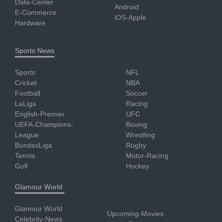
Data-Center
Android
E-Commerce
iOS-Apple
Hardware
Sports News
Sports
NFL
Cricket
NBA
Football
Soccer
LaLiga
Racing
English-Premier
UFC
UEFA-Champions-
Boxing
League
Wrestling
BundesLiga
Rugby
Tennis
Motor-Racing
Golf
Hockey
Glamour World
Glamour World
Upcoming-Movies
Celebrity-News