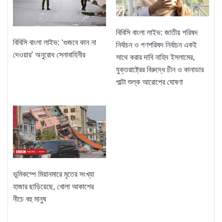
বিবিসি বাংলা লাইভ: জাতীয় পরিষদ
বিবিসি বাংলা লাইভ: ‘গুজবে কান না
নির্বাচন ও গণপরিষদ নির্বাচন একই
দেওয়ার’ অনুরোধ সেনাবাহিনীর
সাথে করার দাবি নাহিদ ইসলামের,
যুক্তরাষ্ট্রের বিরুদ্ধে চীন ও কানাডার
পাল্টা শুল্ক আরোপের ঘোষণা
ভূমিকম্পে মিয়ানমারে মৃতের সংখ্যা
হাজার ছাড়িয়েছে, খোলা আকাশের
নীচে বহু মানুষ