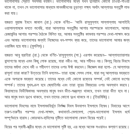
ভালোবাসার স্রোত সবসময় বহমান। ভালোবাসার মধ্যে যখন দুনিয়াবি কোনো চাওয়া-পাওয়া
থাকে না, তখন সে ভালোবাসার মাধ্যমে মানবজীবনের চূড়ান্ত লক্ষ্য অর্থাৎ আল্লাহর সন্তুষ্টি লাভ
করা যায়।
হজরত মুয়াজ ইবনে জাবাল (রা.) থেকে বর্ণিত– ‘আমি রাসুলুল্লাহ সাল্লাল্লাহু আলাইহি
ওয়াসাল্লামকে বলতে শুনেছি, যারা আল্লাহর সন্তুষ্টির আশায় পরস্পরকে ভালোবাসে, আমার
রেজামন্দির আশায় পরস্পর বৈঠকে মিলিত হয়, আমার সন্তুষ্টির কামনায় পরস্পর দেখা-সাক্ষাৎ করে
এবং আমার ভালোবাসার জন্যই নিজেদের ধন-সম্পদ ব্যয় করে, তাদের ভালোবাসা আমার জন্য
ওয়াজিব হয়ে যায়। (মুসলিম)।
হজরত আবু হুরাইরা (রা.) থেকে বর্ণিত-‘রাসুলুল্লাহ (সা.) এরশাদ করেছেন– আল্লাহতায়ালার
বান্দাগণের মধ্যে এমন কিছু লোক রয়েছে, যারা নবীও নয়, আর শহীদও নয়। কিন্তু বিচার দিবসে
তাদের মর্যাদা দেখে নবী ও শহীদগণ তাদের ওপর ঈর্ষা করবেন। জিজ্ঞেস করা হলো- হে আল্লাহর
রাসুল! তারা কারা? উত্তরে তিনি বললেন– তারা হচ্ছে সেসব লোক, যারা শুধু আল্লাহর মহব্বতে
একে অপরকে মহব্বত করেছে। তাদের মধ্যে নেই কোনো রক্তের সম্পর্ক, নেই কোনো বংশের
সম্পর্ক। তাদের মুখমণ্ডল হবে জ্যোতির্ময় এবং তারা নূরের মিম্বরের ওপর অবস্থান করবে।
কিয়ামতের বিভীষিকাময় অবস্থায় মানুষ যখন ভীত-সন্ত্রস্ত থাকবে, তখন তারা ভীত হবে না।
আর মানুষ যখন দুঃখে থাকবে, তখন তাদের কোনো দুঃখ থাকবে না। (তিরমিজি)।
ভালোবাসা দিবসের নামে ইসলামবহির্ভূত নির্লজ্জ দিবস উদযাপন ইসলামে নিষেধ। বিবাহের আগে
তরুণ-তরুণীর পরস্পর দেখা-সাক্ষাৎ, কথাবার্তা-মেলামেশা, প্রেম-ভালোবাসা ইসলাম ধর্মে
সম্পূর্ণভাবে হারাম। কোরআন-হাদিসের দৃষ্টিতে ভালোবাসা কেবল বিয়ের পরেই।
বিয়ের পর স্বামী-স্ত্রীর মধ্যে যে ভালোবাসা সৃষ্টি হয়, এর মধ্যে অনেক সওয়াবও কল্যাণ রয়েছে।