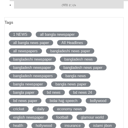
ভোর ৫:২৯
Tags
1 NEWS
all bangla newspaper
all bangla news paper
All Headlines
all newspapers
bangladeshi news paper
bangladeshi newspaper
bangladesh news
bangladesh newspaper
bangladesh news paper
bangladesh newspapers
bangla news
bangla newspaper
bangla news paper
bangla paper
bd news
bd news 24
bd news paper
bidai hajj speech
bollywood
cricket
daily
economy news
english newspaper
football
glamour world
health
hollywood
insurance
islami jibon