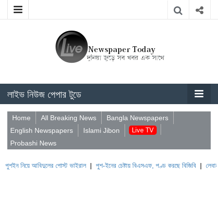
লাইভ নিউজ পেপার টুডে
Home
All Breaking News
Bangla Newspapers
English Newspapers
Islami Jibon
Live TV
Probashi News
য়ে আবিদুলের পোস্ট ভাইরাল
|
পুশ-ইনের চেষ্টায় বিএসএফ, পণ্ড করছে বিজিবি
|
লেবাননের ঐতিহাস