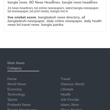
bangla news, BD News Headlines, bangla news headlines
24 news headlines, bd online newspapers, latest bangla newspaper,
bd enewspaper, bd print media, bangla live tv
live cricket score
, bangladesh news directory,
all
bangladeshi newspaper
, daily online newspaper, daily health
news bd travel news bangla patrika
Main News
Category
Home
Travel
World News
Glamour World
Economy
Lifestyle
Technology
Health
Sports
Job Circular
Probashi News
Islami Jibon
Bangla Newspaper
Share Market