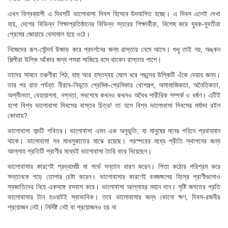
এখন বিশ্বব্যাপী এ দিবসটি ভালোবাসা দিবস হিসেবে উদযাপিত হচ্ছে। এ দিবস এলেই দেখা
যায়, দেশের বিভিন্ন শিক্ষাপ্রতিষ্ঠানের বিভিন্ন স্তরের শিক্ষার্থীরা, বিশেষ করে যুবক-যুবতীরা
প্রেমের জোয়ারে বেসামাল হয়ে ওঠে।
নিজেদের রূপ-সৌন্দর্য উজাড় করে প্রদর্শনের জন্য রাস্তায় নেমে আসে। শুধু তাই নয়, অঙ্কন
শিল্পীরা উল্কি আঁকার জন্য পসরা সাজিয়ে বসে থাকেন রাস্তার পাশে।
তাদের সামনে তরুণীরা পিঠ, বাহু আর হস্তদ্বয় মেলে ধরে পছন্দের উল্কিটি এঁকে দেয়ার জন্য।
তার পর রাত পর্যন্ত নীরবে-নিভৃতে প্রেমিক-প্রেমিকার খোশগল্প, অসামাজিকতা, অনৈতিকতা,
অশ্লীলতা, বেহায়াপনা, নগ্নতা, সবশেষে কখনও কখনও অবৈধ শারীরিক সম্পর্ক ও ধর্ষণ। এটিই
হলো বিশ্ব ভালোবাসা দিবসের বাস্তব চিত্র! তা হলে বিশ্ব ভালোবাসা দিবসের মর্যাদা রইল
কোথায়?
ভালোবাসা শব্দটি পবিত্র। ভালোবাসা এমন এক অনুভূতি, যা মানুষের মনের গহিনে প্রবাহমান
থাকে। ভালোবাসা সব মাখলুকাতের মাঝে রয়েছে। পরস্পরের মধ্যে প্রীতি স্থাপনের জন্য
আল্লাহ প্রতিটি প্রাণীর মধ্যেই ভালোবাসা তৈরি করে দিয়েছেন।
ভালোবাসার কারণেই শ্রদ্ধাময়ী মা গর্ভে সন্তান ধারণ করেন। পিতা কঠোর পরিশ্রম করে
সন্তানকে গড়ে তোলার চেষ্টা করেন। ভালোবাসার কারণেই বনজঙ্গলের হিংস্র প্রাণীগুলোও
স্বজাতিদের নিয়ে একসঙ্গে বসবাস করে। ভালোবাসা আল্লাহর মহান দান। সৃষ্টি জগতের প্রতি
ভালোবাসার টান হওয়াটই স্বাভাবিক। তবে ভালোবাসার জন্য কোনো ক্ষণ, দিবস-রজনীর
প্রয়োজন নেই। নির্দিষ্ট নেই বা প্রয়োজনও হয় না