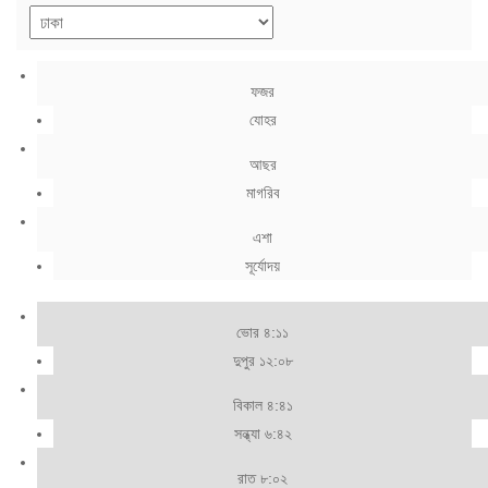
ফজর
যোহর
আছর
মাগরিব
এশা
সূর্যোদয়
ভোর ৪:১১
দুপুর ১২:০৮
বিকাল ৪:৪১
সন্ধ্যা ৬:৪২
রাত ৮:০২