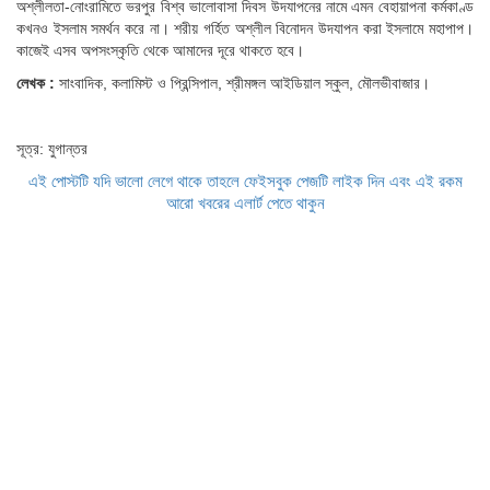
অশ্লীলতা-নোংরামিতে ভরপুর বিশ্ব ভালোবাসা দিবস উদযাপনের নামে এমন বেহায়াপনা কর্মকাণ্ড
কখনও ইসলাম সমর্থন করে না। শরীয় গর্হিত অশ্লীল বিনোদন উদযাপন করা ইসলামে মহাপাপ।
কাজেই এসব অপসংস্কৃতি থেকে আমাদের দূরে থাকতে হবে।
লেখক :
সাংবাদিক, কলামিস্ট ও প্রিন্সিপাল, শ্রীমঙ্গল আইডিয়াল স্কুল, মৌলভীবাজার।
সূত্র: যুগান্তর
এই পোস্টটি যদি ভালো লেগে থাকে তাহলে ফেইসবুক পেজটি লাইক দিন এবং এই রকম
আরো খবরের এলার্ট পেতে থাকুন