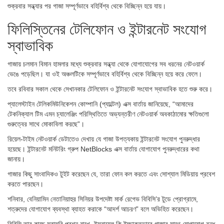
শুক্রবার সন্ধ্যার পর গাজা সম্পূর্ণভাবে বহির্বিশ্ব থেকে বিচ্ছিন্ন হয়ে যায়।
ফিলিস্তিনের টেলিফোন ও ইন্টারনেট সংযোগ
স্বাভাবিক
গাজায় চলমান বিমান হামলার মধ্যে শুক্রবার সন্ধ্যা থেকে যোগাযোগের সব ধরনের নেটওয়ার্ক
ভেঙে পড়েছিল। যা ওই অঞ্চলটিকে সম্পূর্ণভাবে বহির্বিশ্ব থেকে বিচ্ছিন্ন হয়ে করে ফেলে।
তবে রবিবার সকাল থেকে সেখানকার টেলিফোন ও ইন্টারনেট সংযোগ স্বাভাবিক হতে শুরু করে।
প্যালেস্টাইন টেলিকমিউনিকেশন কোম্পানি (প্যাল্টেল) এক্স বার্তায় জানিয়েছে, “আমাদের
টেকনিক্যাল টিম এমন চ্যালেঞ্জিং পরিস্থিতিতে অভ্যন্তরীণ নেটওয়ার্ক অবকাঠামোর ক্ষতিগুলো
গুরুত্বের সাথে মোকাবিলা করছে”।
রিয়েল-টাইম নেটওয়ার্ক ডেটাতেও দেখায় যে গাজা উপত্যকায় ইন্টারনেট সংযোগ পুনরুদ্ধার
হয়েছে। ইন্টারনেট মনিটরিং গ্রুপ NetBlocks এক্স বার্তায় যোগাযোগ পুনরুদ্ধারের কথা
জানায়।
গাজার কিছু সাংবাদিকও টুইট করেছেন যে, তারা ফোন কল করতে এবং সোশ্যাল মিডিয়ায় প্রবেশ
করতে পারছেন।
শনিবার, বেনিয়ামিন নেতানিয়াহুর সিনিয়র উপদেষ্টা মার্ক রেগেভ বিবিসি’র টুডে প্রোগ্রামে,
শত্রুদের যোগাযোগ ব্যবস্থা ব্যাহত করাকে “আদর্শ আচরণ” বলে অভিহিত করেছেন।
বিবিসি তার কাছে সরাসরি প্রশ্ন রাখে, ইসরায়েল কি ইচ্ছাকৃতভাবে গাজার সাথে যোগাযোগ বন্ধ