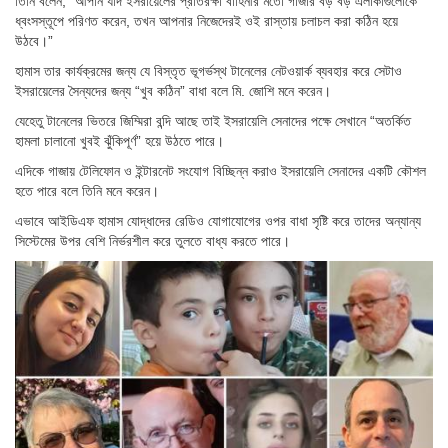
তিনি বলেন, “আপনি যদি ইসরায়েলের প্রতিরক্ষা বাহিনীর মতো গাজার বড় বড় এলাকাগুলোকে
ধ্বংসস্তূপে পরিণত করেন, তখন আপনার নিজেদেরই ওই রাস্তায় চলাচল করা কঠিন হয়ে
উঠবে।”
হামাস তার কার্যক্রমের জন্য যে বিস্তৃত ভূগর্ভস্থ টানেলের নেটওয়ার্ক ব্যবহার করে সেটাও
ইসরায়েলের সৈন্যদের জন্য “খুব কঠিন” বাধা বলে মি. জোশি মনে করেন।
যেহেতু টানেলের ভিতরে জিম্মিরা বন্দি আছে তাই ইসরায়েলি সেনাদের পক্ষে সেখানে “অতর্কিত
হামলা চালানো খুবই ঝুঁকিপূর্ণ” হয়ে উঠতে পারে।
এদিকে গাজায় টেলিফোন ও ইন্টারনেট সংযোগ বিচ্ছিন্ন করাও ইসরায়েলি সেনাদের একটি কৌশল
হতে পারে বলে তিনি মনে করেন।
এভাবে আইডিএফ হামাস যোদ্ধাদের রেডিও যোগাযোগের ওপর বাধা সৃষ্টি করে তাদের অন্যান্য
সিস্টেমের উপর বেশি নির্ভরশীল করে তুলতে বাধ্য করতে পারে।