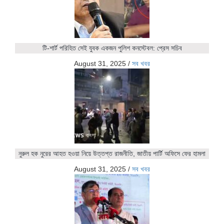
টি-শার্ট পরিহিত সেই যুবক একজন পুলিশ কনস্টেবল: প্রেস সচিব
August 31, 2025
/
সব খবর
নুরুল হক নুরের আহত হওয়া নিয়ে উত্তপ্ত রাজনীতি, জাতীয় পার্টি অফিসে ফের হামলা
August 31, 2025
/
সব খবর