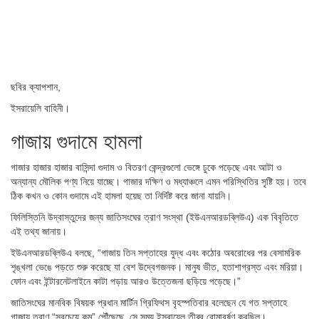
ছবির ক্যাপশান,
ইসরায়েলি বাহিনী।
গাজায় গুদামে হামলা
গাজার হাজার হাজার বাসিন্দা গুদাম ও বিতরণ কেন্দ্রগুলো ভেঙ্গে ঢুকে পড়েছে এবং আটা ও
অন্যান্য মৌলিক পণ্য নিয়ে যাচ্ছে। গাজার দক্ষিণ ও মধ্যাঞ্চলে এমন পরিস্থিতির সৃষ্টি হয়। তবে
ঠিক কখন ও কোন গুদামে এই হামলা হয়েছ তা নির্দিষ্ট করে জানা যায়নি।
ফিলিস্তিনি উদ্বাস্তুদের জন্য জাতিসংঘের ত্রাণ সংস্থা (ইউএনআরডব্লিউএ) এক বিবৃতিতে
এই তথ্য জানায়।
ইউএনআরডব্লিউএ বলছে, “গাজায় তিন সপ্তাহের যুদ্ধ এবং কঠোর অবরোধের পর বেসামরিক
শৃঙ্খলা ভেঙে পড়তে শুরু করেছে যা বেশ উদ্বেগজনক। মানুষ ভীত, হতাশাগ্রস্ত এবং মরিয়া।
ফোন এবং ইন্টারনেটলাইনে কাটা পড়ায় আরও উত্তেজনা ছড়িয়ে পড়েছে।”
জাতিসংঘের মানবিক বিষয়ক প্রধান মার্টিন গ্রিফিথস বৃহস্পতিবার বলেছেন যে গত সপ্তাহে
গাজায় ত্রাণ “সবচেয়ে কম” পৌঁছেছে, সে সময় ইসরায়েল তীব্র বোমাবর্ষণ করছিল।