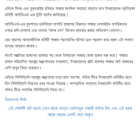
এদিকে মিশর এবং যুক্তরাষ্ট্র রবিবার গাজায় মানবিক সহায়তা বাড়াবে বলে ইসরায়েলের প্রতিরক্ষা
বাহিনী আইডিএফ এক টুইট বার্তায় জানিয়েছে।
আইডিএফ-এর মুখপাত্র ড্যানিয়েল হাগারি হামাসের বিরুদ্ধে গাজার বেসামরিক নাগরিকদের
ওপরে গুলি চালানো এবং তাদের “মানব ঢাল” হিসেবে ব্যবহার করার অভিযোগ তোলেন।
রেড ক্রসের আন্তর্জাতিক কমিটি গাজায় প্রাণহানির ঘটনায় দুঃখ প্রকাশ করে দ্রুত এই সংঘাত
বন্ধের আহ্বান জানায়।
সাতই অক্টোবর হামাসের হামলার পর থেকে ইসরায়েল গাজায় বোমা হামলা শুরু করে। গাজায়
হামাস পরিচালিত স্বাস্থ্য মন্ত্রণালয়ের তথ্যমতে, ইসরায়েলের পাল্টা হামলায় গাজায় আট হাজারের
বেশি মানুষ নিহত হয়েছেন।
এদিকে ফিলিস্তিনি স্বাস্থ্য মন্ত্রণালয় তথ্য মতে সবশেষ, পশ্চিম তীরে ইসরায়েলি বাহিনীর হাতে
তিন ফিলিস্তিনি নিহতের খবর পাওয়া গিয়েছে। সাম্প্রতিক সপ্তাহে ইসরায়েলি বাহিনীর হাতে
পশ্চিম তীরে শতাধিক ফিলিস্তিনি নিহত হন।
Source link
এই পোস্টটি যদি ভালো লেগে থাকে তাহলে ফেইসবুক পেজটি লাইক দিন এবং এই রকম
আরো খবরের এলার্ট পেতে থাকুন