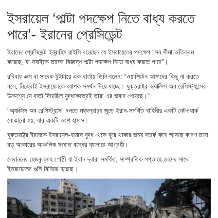
ইসরায়েল ‘পাল্টা পদক্ষেপ নিতে বাধ্য করতে
পারে’- ইরানের প্রেসিডেন্ট
ইরানের প্রেসিডেন্ট ইব্রাহিম রাইসি বলেছেন যে ইসরায়েলের পদক্ষেপ “সব সীমা অতিক্রম
করেছে, যা সবাইকে তাদের বিরুদ্ধে পাল্টা পদক্ষেপ নিতে বাধ্য করতে পারে”।
রবিবার এক্স বা সাবেক টুইটারে এক বার্তায় তিনি বলেন: “ওয়াশিংটন আমাদের কিছু না করতে
বলে, নিজেরাই ইসরায়েলকে ব্যাপক সমর্থন দিয়ে যাচ্ছে। যুক্তরাষ্ট্র অ্যাক্সিস অব রেসিস্ট্যান্সের
উদ্দেশ্যে যে বার্তা দিয়েছিল যুদ্ধক্ষেত্রেই তারা এর জবাব পেয়েছে।”
“অ্যাক্সিস অব রেসিস্ট্যান্স” বলতে মধ্যপ্রাচ্য জুড়ে ইরান-সমর্থিত বাহিনীর একটি নেটওয়ার্ক
বোঝানো হয়, যার একটি অংশ হামাস।
যুক্তরাষ্ট্র ইরানকে ইসরায়েল-হামাস যুদ্ধ থেকে দূরে থাকার জন্য সতর্ক করে আসছে কারণ তারা
বড় আকারের আঞ্চলিক সংঘাত বন্ধের ব্যাপারে আগ্রহী।
লেবাননের হেজবুল্লাহ গোষ্ঠী যা ইরান দ্বারা সমর্থিত, সাম্প্রতিক সপ্তাহে তাদের সাথে
ইসরায়েলের গুলি বিনিময় হয়েছে।