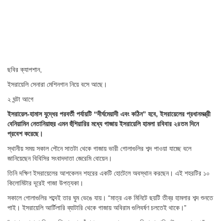
ছবির ক্যাপশান,
ইসরায়েলি সেনারা মেশিনগান নিয়ে বসে আছে।
২ ঘন্টা আগে
ইসরায়েল-হামাস যুদ্ধের পরবর্তী পর্যায়টি “দীর্ঘমেয়াদী এবং কঠিন” হবে, ইসরায়েলের প্রধানমন্ত্রী
বেনিয়ামিন নেতানিয়াহুর এমন হুঁশিয়ারির মধ্যে গাজায় ইসরায়েলি হামলা রবিবার ২৪তম দিনে
প্রবেশ করেছে।
স্থানীয় সময় সকাল পৌনে সাতটা থেকে গাজায় ভারী গোলাগুলির শব্দ পাওয়া যাচ্ছে বলে
জানিয়েছেন বিবিসির সংবাদদাতা জেরেমি বোয়েন।
তিনি দক্ষিণ ইসরায়েলের আশকেলন শহরের একটি হোটেলে অবস্থান করছেন। এই শহরটির ১০
কিলোমিটার দূরেই গাজা উপত্যকা।
সকালে গোলাগুলির শব্দেই তার ঘুম ভেঙে যায়। “মাত্র এক মিনিটে ছয়টি তীব্র হামলার শব্দ শুনতে
পাই। ইসরায়েলি আর্টিলারি ব্যাটারি থেকে গাজায় অবিরাম গুলিবর্ষণ চলতেই থাকে।”