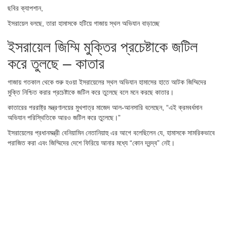
ছবির ক্যাপশান,
ইসরায়েল বলছে, তারা হামাসকে হটিয়ে গাজায় স্থল অভিযান বাড়াচ্ছে
ইসরায়েল জিম্মি মুক্তির প্রচেষ্টাকে জটিল
করে তুলছে – কাতার
গাজায় গতকাল থেকে শুরু হওয়া ইসরায়েলের স্থল অভিযান হামাসের হাতে আটক জিম্মিদের
মুক্তি নিশ্চিত করার প্রচেষ্টাকে জটিল করে তুলেছে বলে মনে করছে কাতার।
কাতারের পররাষ্ট্র মন্ত্রণালয়ের মুখপাত্র মাজেদ আল-আনসারি বলেছেন, “এই ক্রমবর্ধমান
অভিযান পরিস্থিতিকে আরও জটিল করে তুলেছে।”
ইসরায়েলের প্রধানমন্ত্রী বেনিয়ামিন নেতানিয়াহু এর আগে বলেছিলেন যে, হামাসকে সামরিকভাবে
পরাজিত করা এবং জিম্মিদের দেশে ফিরিয়ে আনার মধ্যে “কোন দ্বন্দ্ব” নেই।