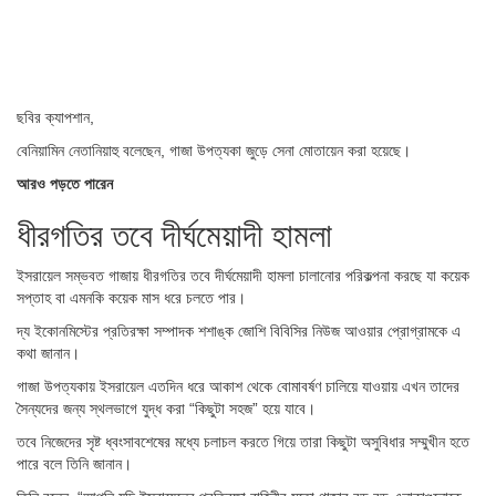
ছবির ক্যাপশান,
বেনিয়ামিন নেতানিয়াহু বলেছেন, গাজা উপত্যকা জুড়ে সেনা মোতায়েন করা হয়েছে।
আরও পড়তে পারেন
ধীরগতির তবে দীর্ঘমেয়াদী হামলা
ইসরায়েল সম্ভবত গাজায় ধীরগতির তবে দীর্ঘমেয়াদী হামলা চালানোর পরিকল্পনা করছে যা কয়েক
সপ্তাহ বা এমনকি কয়েক মাস ধরে চলতে পার।
দ্য ইকোনমিস্টের প্রতিরক্ষা সম্পাদক শশাঙ্ক জোশি বিবিসির নিউজ আওয়ার প্রোগ্রামকে এ
কথা জানান।
গাজা উপত্যকায় ইসরায়েল এতদিন ধরে আকাশ থেকে বোমাবর্ষণ চালিয়ে যাওয়ায় এখন তাদের
সৈন্যদের জন্য স্থলভাগে যুদ্ধ করা “কিছুটা সহজ” হয়ে যাবে।
তবে নিজেদের সৃষ্ট ধ্বংসাবশেষের মধ্যে চলাচল করতে গিয়ে তারা কিছুটা অসুবিধার সম্মুখীন হতে
পারে বলে তিনি জানান।