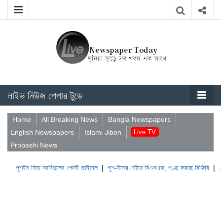
লাইভ নিউজ পেপার টুডে
Home
All Breaking News
Bangla Newspapers
English Newspapers
Islami Jibon
Live TV
Probashi News
 নিয়ে আবিদুলের পোস্ট ভাইরাল
|
পুশ-ইনের চেষ্টায় বিএসএফ, পণ্ড করছে বিজিবি
|
লেবাননের ঐত