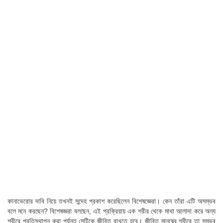
কানাভেরোর দাবি নিয়ে তখনই সন্দেহ প্রকাশ করেছিলেন বিশেষজ্ঞেরা। কেন তাঁরা এটি অসম্ভব
বলে মনে করছেন? বিশেষজ্ঞরা বলছেন, এই প্রক্রিয়ায় এক শরীর থেকে মাথা আলাদা করে অন্য
শরীরে প্রতিস্থাপন করা পর্যন্ত সেটিকে জীবিত রাখতে হবে। জীবিত মানুষের শরীরে তা সম্ভব