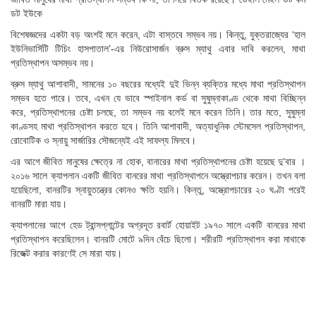
ডট ইউকে
বিশেষজ্ঞদের একটা বড় অংশই মনে করেন, এটা বাস্তবে সম্ভব নয়। কিন্তু, যুক্তরাজ্যের ‘হাল
ইউনিভার্সিটি টিচিং হাসপাতাল’-এর নিউরোসার্জন ব্রুস ম্যাথু এবার দাবি করলেন, মাথা
প্রতিস্থাপন অসম্ভব নয়।
ব্রুস ম্যাথু আশাবাদী, সামনের ১০ বছরের মধ্যেই দুই ভিন্ন ব্যক্তির মধ্যে মাথা প্রতিস্থাপন
সম্ভব হতে পারে। তবে, এখন যে ভাবে স্পাইনাল কর্ড বা সুষুম্নাকাণ্ড থেকে মাথা বিচ্ছিন্ন
করে, প্রতিস্থাপনের চেষ্টা চলছে, তা সম্ভব নয় বলেই মনে করেন তিনি। তার মতে, সুষুম্না
কাণ্ডসহ মাথা প্রতিস্থাপন করতে হবে। তিনি আশাবাদী, অত্যাধুনিক স্টেমসেল প্রতিস্থাপন,
রোবোটিক ও স্নায়ু সার্জারির সৌজন্যেই এই সাফল্য মিলবে।
এর আগে জীবিত মানুষের ক্ষেত্রে না হোক, বানারের মাথা প্রতিস্থাপনের চেষ্টা হয়েছে দু’বার ।
২০১৬ সালে ক্যাপলান একটি জীবিত বানরের মাথা প্রতিস্থাপনে অস্ত্রোপচার করেন। তখন বলা
হয়েছিলো, বানরটির স্নায়ুতন্ত্রের কোনও ক্ষতি হয়নি। কিন্তু, অস্ত্রোপচারের ২০ ঘণ্টা পরেই
বানরটি মারা যায়।
ক্যাপলানের আগে হেড ট্রান্সপ্লান্টের অগ্রদূত রবার্ট হোয়াইট ১৯৭০ সালে একটি বানরের মাথা
প্রতিস্থাপন করেছিলেন। বানরটি মোটে ৯দিন বেঁচে ছিলো। শরীরটি প্রতিস্থাপন করা মাথাকে
রিজেক্ট করার কারণেই সে মারা যায়।