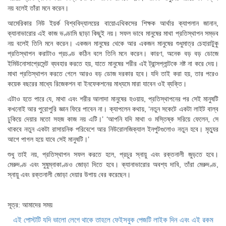
নয় বলেই তাঁরা মনে করেন।
আমেরিকার নিউ ইয়র্ক বিশ্ববিদ্যালয়ের বায়োএথিকসের শিক্ষক আর্থার ক্যাপলান জানান,
ক্যানাভারোর এই কাজ ভণ্ডামি ছাড়া কিছুই নয়। সফল ভাবে মানুষের মাথা প্রতিস্থাপন সম্ভব
নয় বলেই তিনি মনে করেন। একজন মানুষের থেকে আর একজন মানুষের শুধুমাত্র চেহারাটুকু
প্রতিস্থাপন করাটাও প্রচণ্ড কঠিন বলে তিনি মনে করেন। কারণ, অনেক বড় বড় ডোজে
ইমিউনোসাপ্রেসেন্ট ব্যবহার করতে হয়, যাতে মানুষের শরীর এই ট্রান্সপ্লান্টকে নষ্ট না করে দেয়।
মাথা প্রতিস্থাপন করতে গেলে আরও বড় ডোজ দরকার হবে। যদি তাই করা হয়, তার পরেও
কয়েক বছরের মাধ্যে রিজেকশন বা ইনফেকশনের মাধ্যমে মারা যাবেন ওই ব্যক্তি।
এটাও হতে পারে যে, মাথা এবং শরীর আলাদা মানুষের হওয়ায়, প্রতিস্থাপনের পর সেই মানুষটি
কখনোই আর পুরোপুরি জ্ঞান ফিরে পাবেন না। ক্যাপলেন কথায়, ‘নতুন সকেটে একটা লাইট বাল্ব
ঢুকিয়ে দেয়ার মতো সহজ কাজ নয় এটি।’ ‘আপনি যদি মাথা ও মস্তিষ্ক সরিয়ে ফেলেন, সে
থাকবে নতুন একটা রাসায়নিক পরিবেশে আর নিউরোলজিক্যাল ইনপুটগুলোও নতুন হবে। মৃত্যুর
আগে পাগল হয়ে যাবে সেই মানুষটি।’
শুধু তাই নয়, প্রতিস্থাপন সফল করতে হলে, প্রচুর স্নায়ু এবং রক্তনালী জুড়তে হবে।
মেরুদণ্ড এবং সুষুম্নাকাণ্ডও জোড়া দিতে হবে। ক্যানাভারোর অবশ্য দাবি, তাঁরা মেরুদণ্ড,
স্নায়ু এবং রক্তনালী জোড়া দেয়ার উপায় বের করেছেন।
সূত্র: আমাদের সময়
এই পোস্টটি যদি ভালো লেগে থাকে তাহলে ফেইসবুক পেজটি লাইক দিন এবং এই রকম