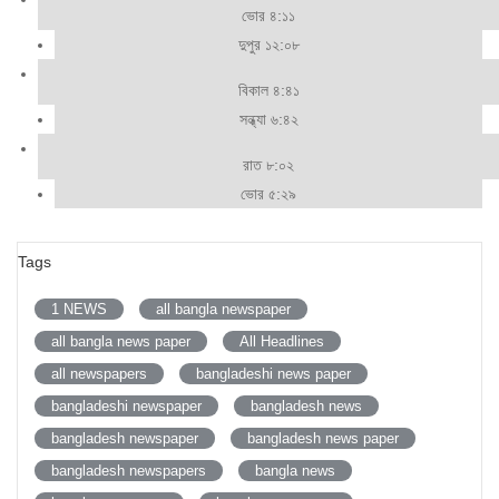
ভোর ৪:১১
দুপুর ১২:০৮
বিকাল ৪:৪১
সন্ধ্যা ৬:৪২
রাত ৮:০২
ভোর ৫:২৯
Tags
1 NEWS
all bangla newspaper
all bangla news paper
All Headlines
all newspapers
bangladeshi news paper
bangladeshi newspaper
bangladesh news
bangladesh newspaper
bangladesh news paper
bangladesh newspapers
bangla news