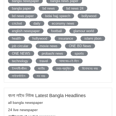
bangla newspaper
bangla news paper
bangla paper
bd news
bd news 24
bd news paper
bidai hajj speech
bollywood
cricket
daily
economy news
english newspaper
football
glamour world
health
hollywood
insurance
islami jibon
job circular
movie news
ONE BD News
ONE NEWS
probashi news
sports
technology
travel
আজকের-এই-দিনে
ইসলামী-জীবন
জাতীয়
তথ্য-প্রযুক্তি
বিনোদনের খবর
লাইফস্টাইল
সব খবর
বাংলা লাইভ নিউজ Latest Bangla Headlines
all bangla newspaper
24 live newspaper