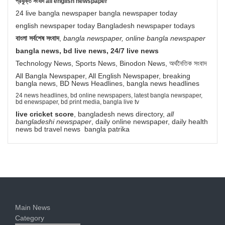
প্রযুক্তি সংবাদ all english newspaper
24 live bangla newspaper bangla newspaper today
english newspaper today Bangladesh newspaper todays
বাংলা সর্বশেষ সংবাদ
,
bangla newspaper, online bangla newspaper
bangla news, bd live news, 24/7 live news
Technology News, Sports News, Binodon News, অর্থনৈতিক সংবাদ
All Bangla Newspaper, All English Newspaper, breaking
bangla news, BD News Headlines, bangla news headlines
24 news headlines, bd online newspapers, latest bangla newspaper,
bd enewspaper, bd print media, bangla live tv
live cricket score
, bangladesh news directory,
all
bangladeshi newspaper
, daily online newspaper, daily health
news bd travel news bangla patrika
Main News
Category