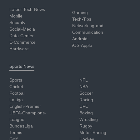
Latest-Tech-News
Gaming
Mobile
Tech-Tips
Security
Networking-and-
Social-Media
Communication
Data-Center
Android
E-Commerce
iOS-Apple
Hardware
Sports News
Sports
NFL
Cricket
NBA
Football
Soccer
LaLiga
Racing
English-Premier
UFC
UEFA-Champions-
Boxing
League
Wrestling
BundesLiga
Rugby
Tennis
Motor-Racing
Golf
Hockey