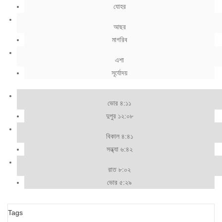
যোহর
আছর
মাগরিব
এশা
সূর্যোদয়
ভোর ৪:১১
দুপুর ১২:০৮
বিকাল ৪:৪১
সন্ধ্যা ৬:৪২
রাত ৮:০২
ভোর ৫:২৯
Tags