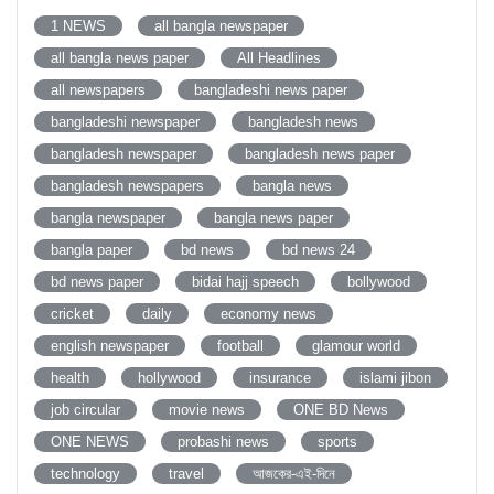
1 NEWS
all bangla newspaper
all bangla news paper
All Headlines
all newspapers
bangladeshi news paper
bangladeshi newspaper
bangladesh news
bangladesh newspaper
bangladesh news paper
bangladesh newspapers
bangla news
bangla newspaper
bangla news paper
bangla paper
bd news
bd news 24
bd news paper
bidai hajj speech
bollywood
cricket
daily
economy news
english newspaper
football
glamour world
health
hollywood
insurance
islami jibon
job circular
movie news
ONE BD News
ONE NEWS
probashi news
sports
technology
travel
আজকের-এই-দিনে