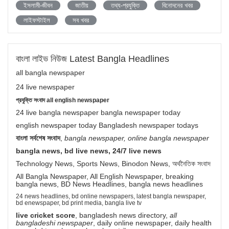
ইসলামী-জীবন
জাতীয়
তথ্য-প্রযুক্তি
বিনোদনের খবর
লাইফস্টাইল
সব খবর
বাংলা লাইভ নিউজ Latest Bangla Headlines
all bangla newspaper
24 live newspaper
প্রযুক্তি সংবাদ all english newspaper
24 live bangla newspaper bangla newspaper today
english newspaper today Bangladesh newspaper todays
বাংলা সর্বশেষ সংবাদ
,
bangla newspaper, online bangla newspaper
bangla news, bd live news, 24/7 live news
Technology News, Sports News, Binodon News, অর্থনৈতিক সংবাদ
All Bangla Newspaper, All English Newspaper, breaking
bangla news, BD News Headlines, bangla news headlines
24 news headlines, bd online newspapers, latest bangla newspaper,
bd enewspaper, bd print media, bangla live tv
live cricket score
, bangladesh news directory,
all
bangladeshi newspaper
, daily online newspaper, daily health