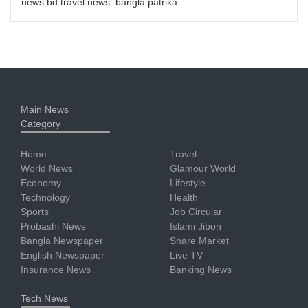
news bd travel news bangla patrika
Main News
Category
Home
Travel
World News
Glamour World
Economy
Lifestyle
Technology
Health
Sports
Job Circular
Probashi News
Islami Jibon
Bangla Newspaper
Share Market
English Newspaper
Live TV
Insurance News
Banking News
Tech News