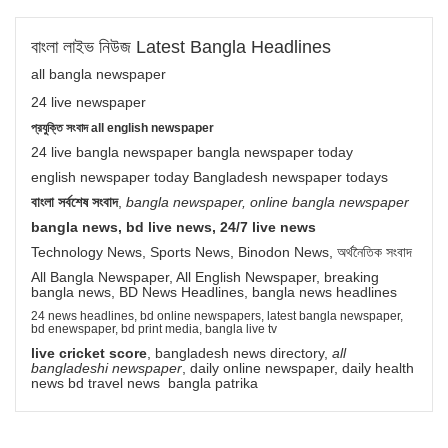
বাংলা লাইভ নিউজ Latest Bangla Headlines
all bangla newspaper
24 live newspaper
প্রযুক্তি সংবাদ all english newspaper
24 live bangla newspaper bangla newspaper today
english newspaper today Bangladesh newspaper todays
বাংলা সর্বশেষ সংবাদ
,
bangla newspaper, online bangla newspaper
bangla news, bd live news, 24/7 live news
Technology News, Sports News, Binodon News, অর্থনৈতিক সংবাদ
All Bangla Newspaper, All English Newspaper, breaking
bangla news, BD News Headlines, bangla news headlines
24 news headlines, bd online newspapers, latest bangla newspaper,
bd enewspaper, bd print media, bangla live tv
live cricket score
, bangladesh news directory,
all
bangladeshi newspaper
, daily online newspaper, daily health
news bd travel news bangla patrika