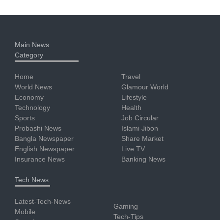
Main News
Category
Home
Travel
World News
Glamour World
Economy
Lifestyle
Technology
Health
Sports
Job Circular
Probashi News
Islami Jibon
Bangla Newspaper
Share Market
English Newspaper
Live TV
Insurance News
Banking News
Tech News
Latest-Tech-News
Gaming
Mobile
Tech-Tips