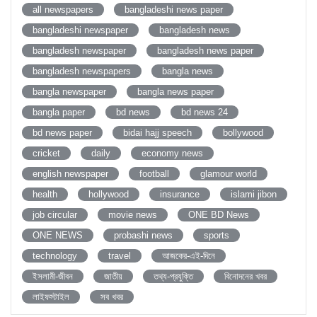
all newspapers
bangladeshi news paper
bangladeshi newspaper
bangladesh news
bangladesh newspaper
bangladesh news paper
bangladesh newspapers
bangla news
bangla newspaper
bangla news paper
bangla paper
bd news
bd news 24
bd news paper
bidai hajj speech
bollywood
cricket
daily
economy news
english newspaper
football
glamour world
health
hollywood
insurance
islami jibon
job circular
movie news
ONE BD News
ONE NEWS
probashi news
sports
technology
travel
আজকের-এই-দিনে
ইসলামী-জীবন
জাতীয়
তথ্য-প্রযুক্তি
বিনোদনের খবর
লাইফস্টাইল
সব খবর