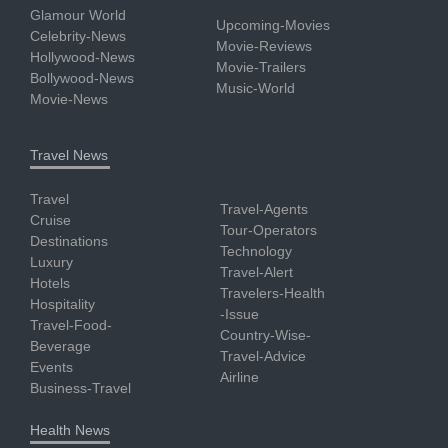
Glamour World
Upcoming-Movies
Celebrity-News
Movie-Reviews
Hollywood-News
Movie-Trailers
Bollywood-News
Music-World
Movie-News
Travel News
Travel
Travel-Agents
Cruise
Tour-Operators
Destinations
Technology
Luxury
Travel-Alert
Hotels
Travelers-Health
Hospitality
-Issue
Travel-Food-
Country-Wise-
Beverage
Travel-Advice
Events
Airline
Business-Travel
Health News