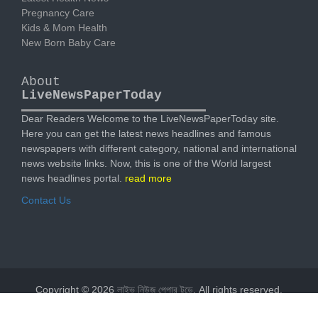
Pregnancy Care
Kids & Mom Health
New Born Baby Care
About
LiveNewsPaperToday
Dear Readers Welcome to the LiveNewsPaperToday site.
Here you can get the latest news headlines and famous
newspapers with different category, national and international
news website links. Now, this is one of the World largest
news headlines portal.
read more
Contact Us
Copyright © 2026
লাইভ নিউজ পেপার টুডে
. All rights reserved.
Designed by
livenewspapertoday