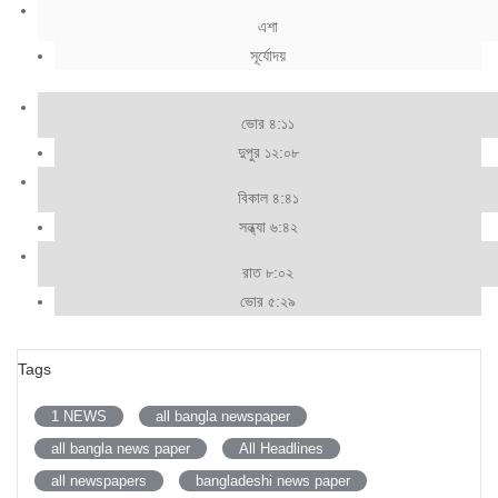
এশা
সূর্যোদয়
ভোর ৪:১১
দুপুর ১২:০৮
বিকাল ৪:৪১
সন্ধ্যা ৬:৪২
রাত ৮:০২
ভোর ৫:২৯
Tags
1 NEWS
all bangla newspaper
all bangla news paper
All Headlines
all newspapers
bangladeshi news paper