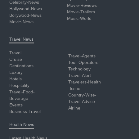
Celebrity-News
Movie-Reviews
Hollywood-News
Movie-Trailers
Bollywood-News
Music-World
Movie-News
Travel News
Travel
Travel-Agents
Cruise
Tour-Operators
Destinations
Technology
Luxury
Travel-Alert
Hotels
Travelers-Health
Hospitality
-Issue
Travel-Food-
Country-Wise-
Beverage
Travel-Advice
Events
Airline
Business-Travel
Health News
Latest Health News