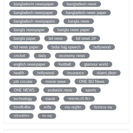
bangladeshi newspaper
bangladesh news
bangladesh newspaper
bangladesh news paper
bangladesh newspapers
bangla news
bangla newspaper
bangla news paper
bangla paper
bd news
bd news 24
bd news paper
bidai hajj speech
bollywood
cricket
daily
economy news
english newspaper
football
glamour world
health
hollywood
insurance
islami jibon
job circular
movie news
ONE BD News
ONE NEWS
probashi news
sports
technology
travel
আজকের-এই-দিনে
ইসলামী-জীবন
জাতীয়
তথ্য-প্রযুক্তি
বিনোদনের খবর
লাইফস্টাইল
সব খবর