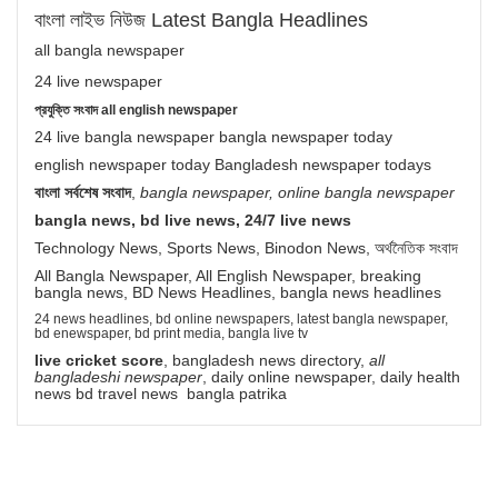
বাংলা লাইভ নিউজ Latest Bangla Headlines
all bangla newspaper
24 live newspaper
প্রযুক্তি সংবাদ all english newspaper
24 live bangla newspaper bangla newspaper today
english newspaper today Bangladesh newspaper todays
বাংলা সর্বশেষ সংবাদ
,
bangla newspaper, online bangla newspaper
bangla news, bd live news, 24/7 live news
Technology News, Sports News, Binodon News, অর্থনৈতিক সংবাদ
All Bangla Newspaper, All English Newspaper, breaking
bangla news, BD News Headlines, bangla news headlines
24 news headlines, bd online newspapers, latest bangla newspaper,
bd enewspaper, bd print media, bangla live tv
live cricket score
, bangladesh news directory,
all
bangladeshi newspaper
, daily online newspaper, daily health
news bd travel news bangla patrika