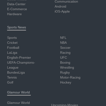
Communication
Data-Center
Android
E-Commerce
iOS-Apple
Hardware
Sports News
Sports
NFL
Cricket
NBA
Football
Soccer
LaLiga
Racing
English-Premier
UFC
UEFA-Champions-
Boxing
League
Wrestling
BundesLiga
Rugby
Tennis
Motor-Racing
Golf
Hockey
Glamour World
Glamour World
Upcoming-Movies