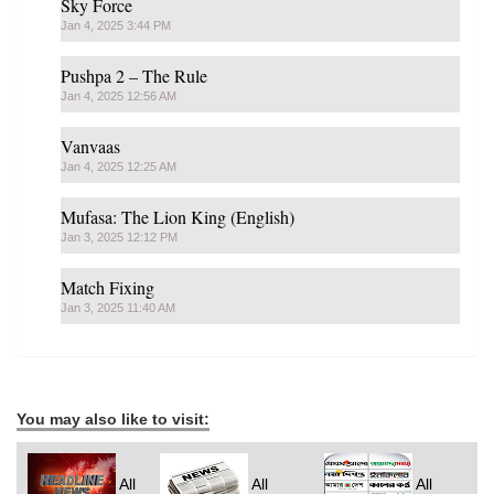
Sky Force
Jan 4, 2025 3:44 PM
Pushpa 2 – The Rule
Jan 4, 2025 12:56 AM
Vanvaas
Jan 4, 2025 12:25 AM
Mufasa: The Lion King (English)
Jan 3, 2025 12:12 PM
Match Fixing
Jan 3, 2025 11:40 AM
You may also like to visit:
All
All
All