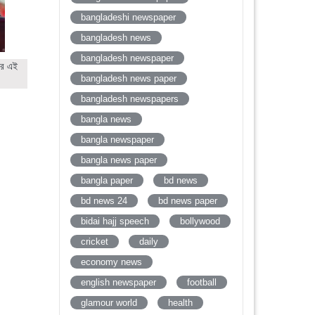
bangladeshi newspaper
bangladesh news
bangladesh newspaper
ের এই
bangladesh news paper
bangladesh newspapers
bangla news
bangla newspaper
bangla news paper
bangla paper
bd news
bd news 24
bd news paper
bidai hajj speech
bollywood
cricket
daily
economy news
english newspaper
football
glamour world
health