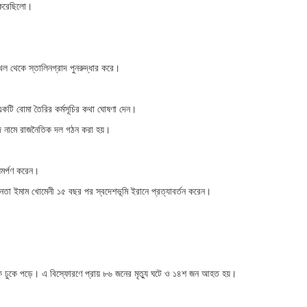
া করেছিলো।
খল থেকে স্তালিনগ্রাদ পুনরুদ্ধার করে।
ে একটি বোমা তৈরির কর্মসূচির কথা ঘোষণা দেন।
পরিষদ নামে রাজনৈতিক দল গঠন করা হয়।
 সমর্পণ করেন।
নেতা ইমাম খোমেনী ১৫ বছর পর স্বদেশভূমি ইরানে প্রত্যাবর্তন করেন।
াংকে ঢুকে পড়ে। এ বিস্ফোরণে প্রায় ৮৬ জনের মৃত্যু ঘটে ও ১৪শ জন আহত হয়।