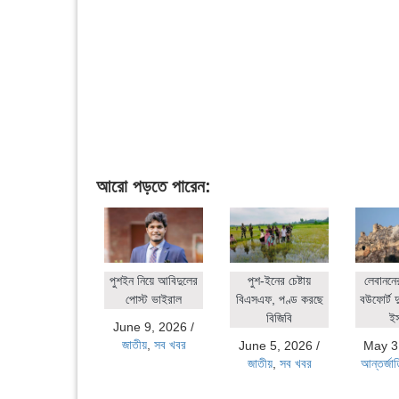
আরো পড়তে পারেন:
পুশইন নিয়ে আবিদুলের
পুশ-ইনের চেষ্টায়
লেবাননে
পোস্ট ভাইরাল
বিএসএফ, পণ্ড করছে
বউফোর্ট দ
বিজিবি
ই
June 9, 2026
/
জাতীয়
,
সব খবর
June 5, 2026
/
May 3
জাতীয়
,
সব খবর
আন্তর্জা