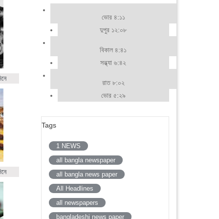
ভোর ৪:১১
দুপুর ১২:০৮
বিকাল ৪:৪১
সন্ধ্যা ৬:৪২
িনে
রাত ৮:০২
ভোর ৫:২৯
Tags
1 NEWS
all bangla newspaper
িনে
all bangla news paper
All Headlines
all newspapers
bangladeshi news paper