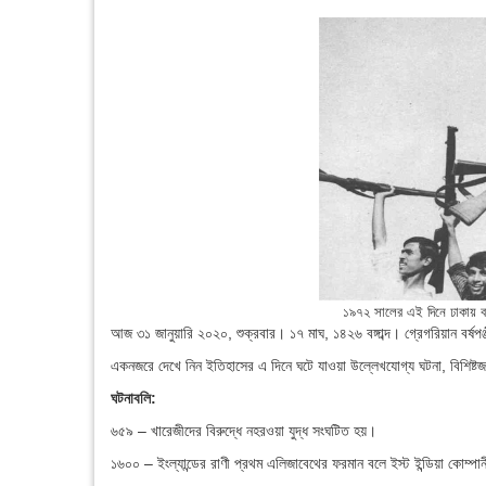
১৯৭২ সালের এই দিনে ঢাকায় বঙ্গ
আজ ৩১ জানুয়ারি ২০২০, শুক্রবার। ১৭ মাঘ, ১৪২৬ বঙ্গাব্দ। গ্রেগরিয়ান বর্ষ
একনজরে দেখে নিন ইতিহাসের এ দিনে ঘটে যাওয়া উল্লেখযোগ্য ঘটনা, বিশিষ্টজনের
ঘটনাবলি:
৬৫৯ – খারেজীদের বিরুদ্ধে নহরওয়া যুদ্ধ সংঘটিত হয়।
১৬০০ – ইংল্যান্ডের রাণী প্রথম এলিজাবেথের ফরমান বলে ইস্ট ইন্ডিয়া কোম্পান