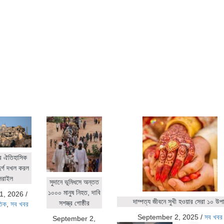
র ঐতিহাসিক
ুর্গ দখল করল
সরাইল
সুদানে ভূমিধসে অন্তত
১০০০ মানুষ নিহত, দাবি
1, 2026
/
দাম্পত্য জীবনে সুখী হওয়ার সেরা ১০ উপ
সশস্ত্র গোষ্ঠীর
তিক
,
সব খবর
September 2, 2025
/
সব খবর
September 2,