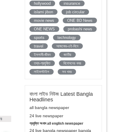
hollywood
insurance
islami jibon
job circular
movie news
ONE BD News
ONE NEWS
probashi news
sports
technology
travel
আজকের-এই-দিনে
ইসলামী-জীবন
জাতীয়
তথ্য-প্রযুক্তি
বিনোদনের খবর
লাইফস্টাইল
সব খবর
বাংলা লাইভ নিউজ Latest Bangla
Headlines
all bangla newspaper
24 live newspaper
ায়
প্রযুক্তি সংবাদ all english newspaper
24 live bangla newspaper bangla