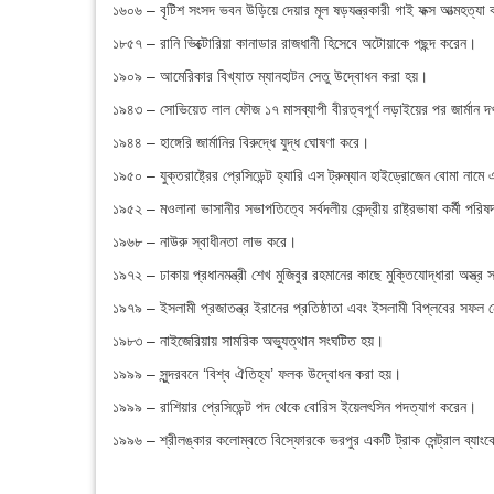
১৬০৬ – বৃটিশ সংসদ ভবন উড়িয়ে দেয়ার মূল ষড়যন্ত্রকারী গাই ফক্স আত্মহত্য
১৮৫৭ – রানি ভিক্টোরিয়া কানাডার রাজধানী হিসেবে অটোয়াকে পছন্দ করেন।
১৯০৯ – আমেরিকার বিখ্যাত ম্যানহাটন সেতু উদ্বোধন করা হয়।
১৯৪৩ – সোভিয়েত লাল ফৌজ ১৭ মাসব্যাপী বীরত্বপূর্ণ লড়াইয়ের পর জার্মান দ
১৯৪৪ – হাঙ্গেরি জার্মানির বিরুদ্ধে যুদ্ধ ঘোষণা করে।
১৯৫০ – যুক্তরাষ্ট্রের প্রেসিডেন্ট হ্যারি এস ট্রুম্যান হাইড্রোজেন বোমা নাম
১৯৫২ – মওলানা ভাসানীর সভাপতিত্বে সর্বদলীয় কেন্দ্রীয় রাষ্ট্রভাষা কর্মী 
১৯৬৮ – নাউরু স্বাধীনতা লাভ করে।
১৯৭২ – ঢাকায় প্রধানমন্ত্রী শেখ মুজিবুর রহমানের কাছে মুক্তিযোদ্ধারা অস্ত্র
১৯৭৯ – ইসলামী প্রজাতন্ত্র ইরানের প্রতিষ্ঠাতা এবং ইসলামী বিপ্লবের সফল 
১৯৮৩ – নাইজেরিয়ায় সামরিক অভ্যুত্থান সংঘটিত হয়।
১৯৯৯ – সুন্দরবনে ‘বিশ্ব ঐতিহ্য’ ফলক উদ্বোধন করা হয়।
১৯৯৯ – রাশিয়ার প্রেসিডেন্ট পদ থেকে বোরিস ইয়েলৎসিন পদত্যাগ করেন।
১৯৯৬ – শ্রীলঙ্কার কলোম্বতে বিস্ফোরকে ভরপুর একটি ট্রাক সেন্ট্রাল ব্য