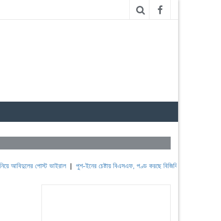
ের পোস্ট ভাইরাল
|
পুশ-ইনের চেষ্টায় বিএসএফ, পণ্ড করছে বিজিবি
|
লেবাননের ঐতিহাসিক বউফোর