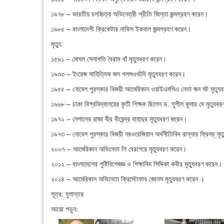
১৯৭৮ – ভারতীয় চলচ্চিত্র অভিনেত্রী প্রীতি জিন্তা জন্মগ্রহণ করেন।
১৯৮৫ – বাংলাদেশী ক্রিকেটার নাফিস ইকবাল জন্মগ্রহণ করেন।
মৃত্যু:
১৫৬১ – মোঘল সেনাপতি বৈরাম খাঁ মৃত্যুবরণ করেন।
১৯৩৩ – ইংরেজ সাহিত্যিক জন গলসওর্থাদি মৃত্যুবরণ করেন।
১৯৫৫ – নোবেল পুরস্কার বিজয়ী আমেরিকান ওয়াইএমসিএ নেতা জন মট মৃত্য
১৯৬৮ – ঢাকা বিশ্ববিদ্যালয়ের কৃতী শিক্ষক ছিলেন ড. সুশীল কুমার দে মৃত্যুব
১৯৭২ – নেপালের রাজা বীর বীরেন্দ্র বাহাদুর মৃত্যুবরণ করেন।
১৯৭৩ – নোবেল পুরস্কার বিজয়ী নরওয়েজিয়ান অর্থনীতিবিদ রাগ্নার ফ্রিসচ্‌ মৃ
২০০৭ – আমেরিকান অভিনেতা লি বেরগেরে মৃত্যুবরণ করেন।
২০১২ – বাংলাদেশের পুষ্টিবিশেষজ্ঞ ও শিক্ষাবিদ সিদ্দিকা কবীর মৃত্যুবরণ করেন।
২০১৪ – আমেরিকান অভিনেতা ক্রিস্টোফার জোনস মৃত্যুবরণ করেন ।
সূত্র: যুগান্তর
আরো পড়ুন: