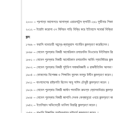
২০০০ – প্রশান্ত মহাসাগরে আলাস্কা এয়ারলাইন্স ফ্লাইট-২৬১ দূর্ঘটনার শি
২০১২ – টয়োটা করোলা ৩৭ মিলিয়ন গাড়ি বিক্রি করে ইতিহাসে সবোর্চ্চ বিক্রি
জন্ম:
১৭৬৯ – ফরাসি নভোচারী আন্দ্রে-জ্যাকুয়াস গার্নেরিন জন্মগ্রহণ করেছিলেন।
১৮৬৮ – নোবেল পুরস্কার বিজয়ী আমেরিকান রসায়নবিদ থিওডোর উইলিয়াম রিচা
১৮৮১ – নোবেল পুরস্কার বিজয়ী আমেরিকান রসায়নবিদ আর্ভিং ল্যাংমিউয়র জন
১৯০২ – নোবেল পুরস্কার বিজয়ী সুইডিশ সমাজবিজ্ঞানী ও রাজনীতিবিদ আলভা 
১৯০৪ – ফোকলোর বিশেষজ্ঞ ও শিক্ষাবিদ মুহম্মদ মনসুর উদ্দীন জন্মগ্রহণ করেন।
১৯২১ – বাংলাদেশের রাষ্ট্রপতি ছিলেন আবু সাঈদ চৌধুরী জন্মগ্রহণ করেন ।
১৯২৯ – নোবেল পুরস্কার বিজয়ী জার্মান পদার্থবিদ রুডল্‌ফ ম্যোসবাউয়ার জন্মগ
১৯৩৫ – নোবেল পুরস্কার বিজয়ী জাপানি লেখক কেন্‌জাবুরো ওহয়ে জন্মগ্রহণ 
১৯৪২ – ইতালিয়ান অভিনেত্রী ডানিলা বিয়াঞ্ছি জন্মগ্রহণ করেন।
১৯৪৫ – বাঙালি শিক্ষাবিদ অনুদ্বৈপায়ন ভট্টাচার্য জন্মগ্রহণ করেন ।