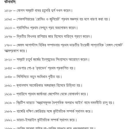
ঘটনাবলি:
১৫২৮ – মোগল সম্রাট বাবর চান্দেরি দুর্গ দখল করেন।
১৫৯৫ – শেকসপিয়ারের ‘রোমিও ও জুলিয়েট’ প্রথম মঞ্চস্থ হয় বলে ধারণা করা হয়।
১৬১৩ – গ্যালিলিও প্রথম নেপচুন গ্রহ অবলোকন করেন।
১৬৭৬ – দ্বিতীয় ফিওদর রাশিয়ার জার হিসেবে দায়িত্ব গ্রহণ করেন।
১৭৮০ – জেমস আগাস্টাস হিকির সম্পাদনায় প্রথম ভারতীয় ইংরেজী সাপ্তাহিক ‘বেঙ্গল গেজেট’
আত্মপ্রকাশ করে।
১৮২০ – সম্রাট চতুর্থ জর্জের ইংল্যান্ডের সিংহাসনে আরোহণ করেন।
১৮৪৫ – এডগার পো-র ‘র‌্যাভেন’ প্রথম প্রকাশিত হয়।
১৮৪৮ – সিসিলিতে নতুন সংবিধান গৃহীত হয়।
১৮৬১ – ক্যানসাস আমেরিকার অঙ্গরাজ্য হিসেবে চিহ্নিত হয়।
১৯১৬ – প্যারিসে প্রথম জার্মানরা জেপেলিন থেকে বোমাবর্ষণ করে।
১৯১৯ – ব্রিটিশ ভারতে ‘সন্ত্রাসমূলক বৈপ্লবিক অপরাধ আইন’ নামে দমননীতি চালু হয়।
১৯৮৯ – হাঙ্গেরি দক্ষিণ কোরিয়ার সঙ্গে কূটনৈতিক সম্পর্ক স্থাপন করে।
১৯৯২ – ভারত-ইসরাইল কূটনৈতিক সম্পর্ক স্থাপন করে।
১৯৯৬ – ভেনিস অপেরা হাউস লা-ফেনিস আগুনে পুড়ে ধ্বংসপ্রাপ্ত হয়।