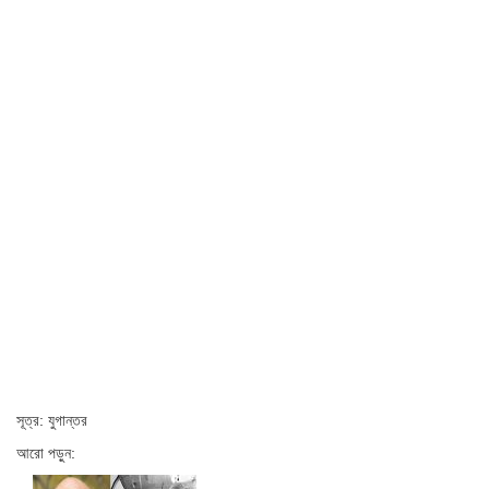
সূত্র: যুগান্তর
আরো পড়ুন: