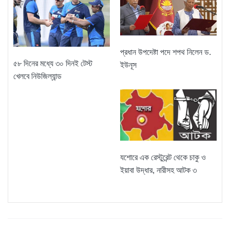
প্রধান উপদেষ্টা পদে শপথ নিলেন ড.
৫৮ দিনের মধ্যে ৩০ দিনই টেস্ট
ইউনূস
খেলবে নিউজিল্যান্ড
যশোরে এক রেস্টুরেন্ট থেকে চাকু ও
ইয়াবা উদ্ধার, নারীসহ আটক ৩