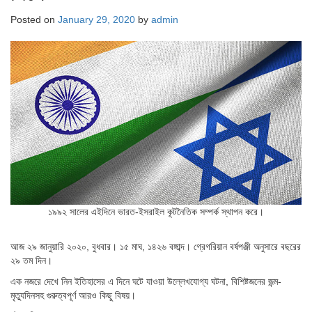
Posted on
January 29, 2020
by
admin
১৯৯২ সালের এইদিনে ভারত-ইসরাইল কূটনৈতিক সম্পর্ক স্থাপন করে।
আজ ২৯ জানুয়ারি ২০২০, বুধবার। ১৫ মাঘ, ১৪২৬ বঙ্গাব্দ। গ্রেগরিয়ান বর্ষপঞ্জী অনুসারে বছরের
২৯ তম দিন।
এক নজরে দেখে নিন ইতিহাসের এ দিনে ঘটে যাওয়া উল্লেখযোগ্য ঘটনা, বিশিষ্টজনের জন্ম-
মৃত্যুদিনসহ গুরুত্বপূর্ণ আরও কিছু বিষয়।