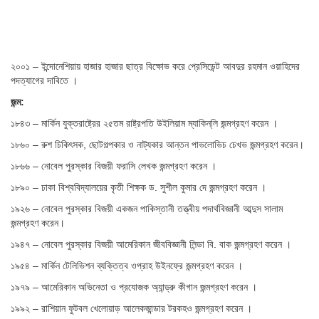
২০০১ – ইন্দোনেশিয়ায় হাজার হাজার ছাত্র বিক্ষোভ করে প্রেসিডেন্ট আবদুর রহমান ওয়াহিদের
পদত্যাগের দাবিতে ।
জন্ম:
১৮৪৩ – মার্কিন যুক্তরাষ্ট্রের ২৫তম রাষ্ট্রপতি উইলিয়াম ম্যাকিন্‌লি জন্মগ্রহণ করেন ।
১৮৬০ – রুশ চিকিৎসক, ছোটগল্পকার ও নাট্যকার আন্তন পাভলোভিচ চেখভ জন্মগ্রহণ করেন।
১৮৬৬ – নোবেল পুরস্কার বিজয়ী ফরাসি লেখক জন্মগ্রহণ করেন ।
১৮৯০ – ঢাকা বিশ্ববিদ্যালয়ের কৃতী শিক্ষক ড. সুশীল কুমার দে জন্মগ্রহণ করেন ।
১৯২৬ – নোবেল পুরস্কার বিজয়ী একজন পাকিস্তানী তত্ত্বীয় পদার্থবিজ্ঞানী আব্দুস সালাম
জন্মগ্রহণ করেন।
১৯৪৭ – নোবেল পুরস্কার বিজয়ী আমেরিকান জীববিজ্ঞানী লিন্ডা বি. বাক জন্মগ্রহণ করেন ।
১৯৫৪ – মার্কিন টেলিভিশন ব্যক্তিত্ব ওপ্রাহ উইনফ্রে জন্মগ্রহণ করেন ।
১৯৭৯ – আমেরিকান অভিনেতা ও প্রযোজক অ্যান্ড্রু কীগান জন্মগ্রহণ করেন ।
১৯৯২ – রাশিয়ান ফুটবল খেলোয়াড় আলেকজান্ডার টরকহও জন্মগ্রহণ করেন ।