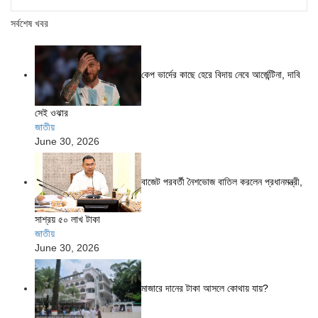
সর্বশেষ খবর
কেপ ভার্দের কাছে হেরে বিদায় নেবে আর্জেন্টিনা, দাবি
সেই ওঝার
জাতীয়
June 30, 2026
বাজেট পরবর্তী নৈশভোজ বাতিল করলেন প্রধানমন্ত্রী,
সাশ্রয় ৫০ লাখ টাকা
জাতীয়
June 30, 2026
মাজারে দানের টাকা আসলে কোথায় যায়?