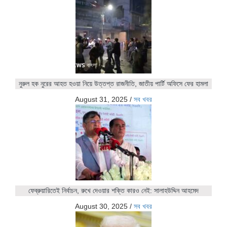
নুরুল হক নুরের আহত হওয়া নিয়ে উত্তপ্ত রাজনীতি, জাতীয় পার্টি অফিসে ফের হামলা
August 31, 2025
/
সব খবর
ফেব্রুয়ারিতেই নির্বাচন, রুখে দেওয়ার শক্তি কারও নেই: সালাহউদ্দিন আহমেদ
August 30, 2025
/
সব খবর