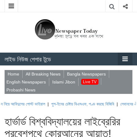
লাইভ নিউজ পেপার টুডে
Home
All Breaking News
Bangla Newspapers
English Newspapers
Islami Jibon
Live TV
Probashi News
দুলের পোস্ট ভাইরাল
|
পুশ-ইনের চেষ্টায় বিএসএফ, পণ্ড করছে বিজিবি
|
লেবাননের ঐতিহাসিক বউফ
হার্ভার্ড বিশ্ববিদ্যালয়ের লাইব্রেরির
প্রবেশপথে কোরআনের আয়াত!