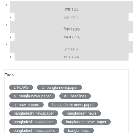
ভোর ৪:১১
দুপুর ১২:০৮
বিকাল ৪:৪১
সন্ধ্যা ৬:৪২
রাত ৮:০২
ভোর ৫:২৯
Tags
1 NEWS
all bangla newspaper
all bangla news paper
All Headlines
all newspapers
bangladeshi news paper
bangladeshi newspaper
bangladesh news
bangladesh newspaper
bangladesh news paper
bangladesh newspapers
bangla news