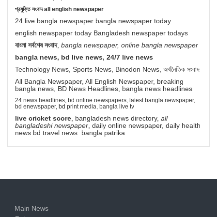
প্রযুক্তি সংবাদ all english newspaper
24 live bangla newspaper bangla newspaper today
english newspaper today Bangladesh newspaper todays
বাংলা সর্বশেষ সংবাদ
,
bangla newspaper, online bangla newspaper
bangla news, bd live news, 24/7 live news
Technology News, Sports News, Binodon News, অর্থনৈতিক সংবাদ
All Bangla Newspaper, All English Newspaper, breaking
bangla news, BD News Headlines, bangla news headlines
24 news headlines, bd online newspapers, latest bangla newspaper,
bd enewspaper, bd print media, bangla live tv
live cricket score
, bangladesh news directory,
all
bangladeshi newspaper
, daily online newspaper, daily health
news bd travel news bangla patrika
Main News