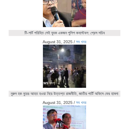
টি-শার্ট পরিহিত সেই যুবক একজন পুলিশ কনস্টেবল: প্রেস সচিব
August 31, 2025
/
সব খবর
নুরুল হক নুরের আহত হওয়া নিয়ে উত্তপ্ত রাজনীতি, জাতীয় পার্টি অফিসে ফের হামলা
August 31, 2025
/
সব খবর