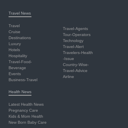
Travel News
Travel
Travel-Agents
Cruise
Tour-Operators
Destinations
Technology
Luxury
Travel-Alert
Hotels
Travelers-Health
Hospitality
-Issue
Travel-Food-
Country-Wise-
Beverage
Travel-Advice
Events
Airline
Business-Travel
Health News
Latest Health News
Pregnancy Care
Kids & Mom Health
New Born Baby Care