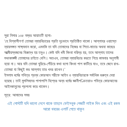
সুরা নিসার ১৩৫ নম্বর আয়াতটি হলো-
‘হে বিশ্বাসীগণ! তোমরা ন্যায়বিচারের প্রতি দৃঢ়ভাবে প্রতিষ্ঠিত থাকো। আল্লাহর ওয়াস্তে
ন্যায়সঙ্গত সাক্ষ্যদান করো, এমনকি তা যদি তোমাদের নিজের বা পিতা-মাতার অথবা কাছের
আত্মীয়স্বজনের বিরুদ্ধে হয় তবুও। কেউ যদি ধনী কিংবা দরিদ্র হয়, তবে আল্লাহ তাদের
শুভাকাঙ্ক্ষী তোমাদের চাইতে বেশি। অতএব, তোমরা ন্যায়বিচার করতে গিয়ে কামনার অনুগামী
হয়ো না। আর যদি তোমরা ঘুরিয়ে-পেঁচিয়ে কথা বলো কিংবা পাশ কাটিয়ে যাও, তবে জেনে রাখ-
তোমরা যা কিছুই কর আল্লাহ তার খবর রাখেন।’
ইসলাম ধর্মের পবিত্র গ্রন্থ কোরআন শরীফে আইন ও ন্যায়বিচারকে সর্বাধিক গুরুত্ব দেয়া
হয়েছে। তাই মুসলিমদের পাশাপাশি বিশ্বের অন্য ধর্মের জ্ঞানীপণ্ডিতরাও পবিত্র কোরআনের
আইনকানুনের প্রশংসা করে থাকেন।
সূত্র: আমাদের সময়
এই পোস্টটি যদি ভালো লেগে থাকে তাহলে ফেইসবুক পেজটি লাইক দিন এবং এই রকম
আরো খবরের এলার্ট পেতে থাকুন