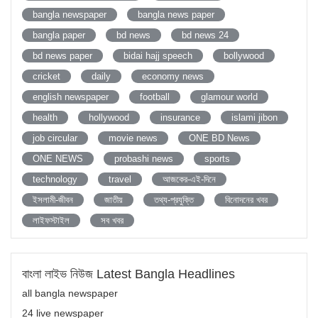
bangla newspaper
bangla news paper
bangla paper
bd news
bd news 24
bd news paper
bidai hajj speech
bollywood
cricket
daily
economy news
english newspaper
football
glamour world
health
hollywood
insurance
islami jibon
job circular
movie news
ONE BD News
ONE NEWS
probashi news
sports
technology
travel
আজকের-এই-দিনে
ইসলামী-জীবন
জাতীয়
তথ্য-প্রযুক্তি
বিনোদনের খবর
লাইফস্টাইল
সব খবর
বাংলা লাইভ নিউজ Latest Bangla Headlines
all bangla newspaper
24 live newspaper