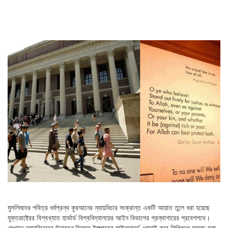
মুসলিমদের পবিত্র ধর্মগ্রন্থ কুরআনের ন্যায়বিচার সংক্রান্ত একটি আয়াত তুলে ধরা হয়েছে
যুক্তরাষ্ট্রের বিশ্বখ্যাত হার্ভার্ড বিশ্ববিদ্যালয়ের আইন বিভাগের গ্রন্থাগারের প্রবেশপথে।
সেখানে ন্যায়বিচারের উদাহরণ হিসেবে ইস্পাতের সাইনবোর্ডে খোদাই করে লিপিবদ্ধ হয়েছে সূরা