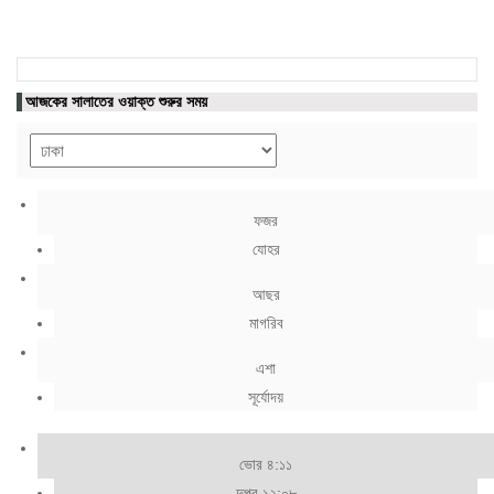
আজকের সালাতের ওয়াক্ত শুরুর সময়
ফজর
যোহর
আছর
মাগরিব
এশা
সূর্যোদয়
ভোর ৪:১১
দুপুর ১২:০৮