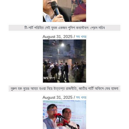
টি-শার্ট পরিহিত সেই যুবক একজন পুলিশ কনস্টেবল: প্রেস সচিব
August 31, 2025
/
সব খবর
নুরুল হক নুরের আহত হওয়া নিয়ে উত্তপ্ত রাজনীতি, জাতীয় পার্টি অফিসে ফের হামলা
August 31, 2025
/
সব খবর