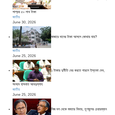
সাশ্রয় ৫০ লাখ টাকা
জাতীয়
June 30, 2026
মাজারে দানের টাকা আসলে কোথায় যায়?
জাতীয়
June 25, 2026
১ টাকার দুর্নীতি বের করতে পারলে ইস্তফা দেব,
সংসদে হাসনাত আবদুল্লাহ
জাতীয়
June 25, 2026
নিজ দল থেকে মমতার বিদায়, তৃণমূলের চেয়ারম্যান