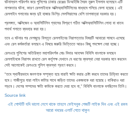
ঘটনাস্থল পরিদর্শন করে পুলিশের ঢাকার রেঞ্জের ডিআইজি সৈয়দ নূরুল ইসলাম বলেছেন এটি
নাশকতার ঘটনা, কারণ রেললাইনকে অক্সিঅ্যাসিটিলিনের মাধ্যমে গলিয়ে ফেলা হয়েছে। এই
রেললাইন গলানোর জন্য দুই হাজার ডিগ্রি সেলসিয়াসের বেশি তাপমাত্রা দরকার হয়।
প্রসঙ্গত, অক্সিজেন ও অ্যাসিটিলিন গ্যাসের মিশ্রণে গঠিত অক্সিঅ্যাসিটিলিন লোহা বা ধাতব
পদার্থ গলাতে ব্যবহার করা হয়।
তবে এ ঘটনার পর দেশজুড়ে বিস্তৃত রেললাইনের নিরাপত্তার বিষয়টি আবারো সামনে এসেছে
এবং রেল কর্মকর্তারা বলছেন এ বিষয়ে জরুরি ভিত্তিতে আরও কিছু পদক্ষেপ নেয়া হচ্ছে।
রেলওয়ে পুলিশের অতিরিক্ত মহাপরিদর্শক মোঃ দিদার আহম্মদ বিবিসি বাংলাকে বলছেন
রেললাইনকে নিরাপদ রাখতে রেল কর্তৃপক্ষ যেখানে যে ধরণের ব্যবস্থা নেয়া দরকার মনে করবেন
সেই আলোকেই রেলওয়ে পুলিশ ব্যবস্থা গ্রহণ করবে।
“তবে স্থানীয়ভাবে জনগণকে সম্পৃক্ত হয়ে যারাই ক্ষতি করার চেষ্টা করবে তাদের চিহ্নিত করতে
হবে। গাজীপুরে যারা লাইন কাটার সাথে জড়িত তাদের একজনকে ধরা হয়েছে। বাকিরাও ধরা
পড়বে। দেশের সম্পদের ক্ষতি কাউকে করতে দেয়া হবে না,” বিবিসি বাংলাকে বলছিলেন তিনি।
Source link
এই পোস্টটি যদি ভালো লেগে থাকে তাহলে ফেইসবুক পেজটি লাইক দিন এবং এই রকম
আরো খবরের এলার্ট পেতে থাকুন