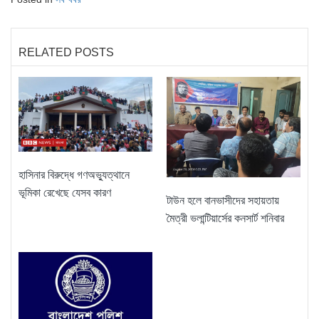
RELATED POSTS
হাসিনার বিরুদ্ধে গণঅভ্যুত্থানে
ভূমিকা রেখেছে যেসব কারণ
টাউন হলে বানভাসীদের সহায়তায়
মৈত্রী ভলান্টিয়ার্সের কনসার্ট শনিবার