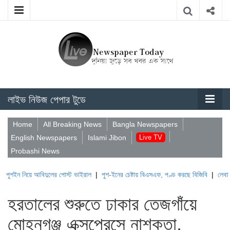
লাইভ নিউজ পেপার টুডে
Home
All Breaking News
Bangla Newspapers
English Newspapers
Islami Jibon
Live TV
Probashi News
ে আবিদুলের পোস্ট ভাইরাল
|
পুশ-ইনের চেষ্টায় বিএসএফ, পণ্ড করছে বিজিবি
|
লেবাননের ঐতিহাসি
হরতালের শুরুতে ঢাকার তেজগাঁয়ে
মোহনগঞ্জ এক্সপ্রেসে নাশকতা,