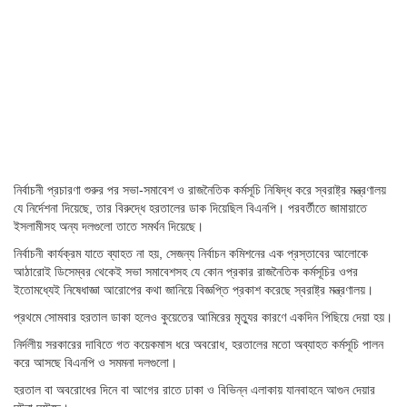
নির্বাচনী প্রচারণা শুরুর পর সভা-সমাবেশ ও রাজনৈতিক কর্মসূচি নিষিদ্ধ করে স্বরাষ্ট্র মন্ত্রণালয়
যে নির্দেশনা দিয়েছে, তার বিরুদ্ধে হরতালের ডাক দিয়েছিল বিএনপি। পরবর্তীতে জামায়াতে
ইসলামীসহ অন্য দলগুলো তাতে সমর্থন দিয়েছে।
নির্বাচনী কার্যক্রম যাতে ব্যাহত না হয়, সেজন্য নির্বাচন কমিশনের এক প্রস্তাবের আলোকে
আঠারোই ডিসেম্বর থেকেই সভা সমাবেশসহ যে কোন প্রকার রাজনৈতিক কর্মসূচির ওপর
ইতোমধ্যেই নিষেধাজ্ঞা আরোপের কথা জানিয়ে বিজ্ঞপ্তি প্রকাশ করেছে স্বরাষ্ট্র মন্ত্রণালয়।
প্রথমে সোমবার হরতাল ডাকা হলেও কুয়েতের আমিরের মৃত্যুর কারণে একদিন পিছিয়ে দেয়া হয়।
নির্দলীয় সরকারের দাবিতে গত কয়েকমাস ধরে অবরোধ, হরতালের মতো অব্যাহত কর্মসূচি পালন
করে আসছে বিএনপি ও সমমনা দলগুলো।
হরতাল বা অবরোধের দিনে বা আগের রাতে ঢাকা ও বিভিন্ন এলাকায় যানবাহনে আগুন দেয়ার