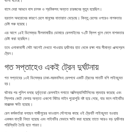
ঘটনা ঘটেছে।
বাসে দেয়া আগুনে বাস চালক ও শ্রমিকসহ অন্তত চারজনের মৃত্যু হয়েছিল।
হরতাল অবরোধের কারণে রেলে মানুষের যাতায়াত বেড়েছে। কিন্তু রেলের ওপরেও নাশকতার
চেষ্টা শুরু হয়েছে।
এর আগে ১৪ই ডিসেম্বর নীলফামারীর ডোমারে রেললাইনের ৭২টি ক্লিপ খুলে ফেলে নাশকতার
চেষ্টা করা হয়েছিল।
তবে এলাকাবাসী সেটা আগেই দেখতে পাওয়ায় দুর্ঘটনার হাত থেকে রক্ষা পায় সীমান্ত এক্সপ্রেস
ট্রেন।
গত সপ্তাহেও একই ট্রেন দুর্ঘটনায়
গত সপ্তাহের ১৩ই ডিসেম্বর ঢাকা-ময়মনসিংহ রেলপথে একটি ট্রেনের সাতটি বগি লাইনচ্যুত
হয়।
ঘটনার পর পুলিশ বলছে দুর্বৃত্তরা রেললাইন গলাতে অক্সিঅ্যাসিটিলিনের ব্যবহার করেছে এবং
স্লিপার কেটে ফেলায় অন্তত একশো মিটার লাইন পুরোপুরি নষ্ট হয়ে গেছে, যার ফলে লাইনটির
মারাত্মক ক্ষতি হয়েছে।
রেল কর্মকর্তারা বলছেন গাজীপুরের ভাওয়াল স্টেশনের কাছে ওই ট্রেনটি লাইনচ্যুত হওয়ায়
একজন যাত্রী নিহত হয়েছে এবং লাইনটির যেভাবে ক্ষতি করা হয়েছে তাতে আরও বড় দুর্ঘটনার
পরিস্থিতি তৈরি হতে পারত।