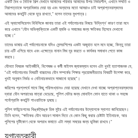
একটি বৈধ ও নৈতিক শিল্প যেখানে আমাদের পরিবার আমাদের উপর নির্ভরশীল, এখানে সম্মতি ও
নিরাপত্তাকে অগ্রাধিকার দেয়া হয় এবং অন্যদের মতো আমরাও চাই অপ্রাপ্তবয়স্কদের
আমাদের কনটেন্ট থেকে দূরে রাখতে,” বলেন তাদের মুখপাত্র।
এই অ্যাসোসিয়েশন বিবিসিকে জানায় তারা এই পর্যালোচনার বিষয়ে ‘উদ্বিগ্ন’ কারণ তারা মনে
করে এখানে “যৌন অভিব্যক্তিকে একটি হুমকি ও সমাজের জন্য ক্ষতিকর হিসেবে দেখানো
হচ্ছে।”
তাদের ভাষায় এই পর্যালোচনাকে যদিও সেন্সরশিপের একটা অজুহাত বলে মনে হচ্ছে, কিন্তু তারা
চায় এটি এগিয়ে যাবে এবং এক্ষেত্রে নানান মিথ দূর করতে ও কার্যকর সমাধান পেতে কাজ
করবে।
যৌনতা বিষয়ক আইনজীবি, বিশেষজ্ঞ ও কর্মী মাইলস জ্যাকম্যান বলেন এটা খুবই হতাশাজনক যে,
“এই পর্যালোচনার বিষয়টি বাচ্চাদের যৌন সম্পর্কের শিক্ষার প্রয়োজনীয়তার বিষয়টি উপেক্ষা করে,
খুবই অনুমান নির্ভর ও নেতিবাচকভাবে সাজানো হয়েছে”।
জরিপের প্রশ্নপর্বে সাথে কিছু পরিসংখ্যানও দেয়া হয়েছে যেখানে দেখা যাচ্ছে অপ্রাপ্তবয়স্কদের
দ্বারা যৌন অপরাধের মাত্রা বেড়েছে, পুলিশ যেটার জন্য মোবাইল ফোন হাতে থাকা ও সহজে
পর্নোগ্রাফি কনটেন্ট পাওয়াটাকে দুষছে।
পুলিশ ফাউন্ডেশনের থিঙ্কট্যাঙ্ক রিক মুইর এই পর্যালোচনার উদ্যোগকে স্বাগত জানিয়েছেন।
তিনি বলেন, “ক্ষতিকর যৌন আচরণ সামাল দিতে যে কোন কিছু করার চেষ্টাটা ইতিবাচক, আর
পুলিশের দৃষ্টিকোণ থেকে অপরাধ কমাতে এটা লম্বা সময়ের জন্য ভূমিকা রাখবে।”
যুগান্তকারী