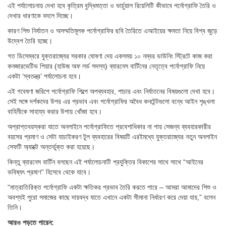
এই পর্যালোচনায় দেখা হবে কৃত্রিম বুদ্ধিমত্তা ও ভার্চুয়াল রিয়েলিটি কীভাবে পর্নোগ্রাফি তৈরি ও
দেখার ধারণাকে বদলে দিচ্ছে।
কারণ শিশু নির্যাতন ও অসম্মতিমূলক পর্নোগ্রাফির ছবি তৈরিতে এআইয়ের ক্ষমতা নিয়ে বিশ্ব জুড়ে
উদ্বেগ তৈরি হচ্ছে।
গত ডিসেম্বরে যুক্তরাজ্যের সরকার ঘোষণা দেয় একসময় ১০ নম্বর ডাউনিং স্ট্রিটে কাজ করা
কনজারভেটিভ পিয়ার (হাউজ অফ লর্ড সদস্য) ব্যারনেস বার্টিনের নেতৃত্বে পর্নোগ্রাফি নিয়ে
একটা ‘স্বতন্ত্র’ পর্যালোচনা হবে।
এই গবেষণা জরিপে পর্নোগ্রাফি শিল্পে অপব্যবহার, পাচার এবং নির্যাতনের বিষয়গুলো দেখা হবে।
সেই সঙ্গে দর্শকদের উপর এর প্রভাব এবং পর্নোগ্রাফির অবৈধ কনটেন্টগুলো বন্ধে আইন শৃঙ্খলা
বাহিনীকে সাহায্য করার উপায় খোঁজা হবে।
অপ্রাপ্তবয়স্করা যাতে অনলাইনে পর্নোগ্রাফিতে প্রবেশাধিকার না পায় সেজন্য ব্যবহারকারীর
বয়সের প্রমাণ ও সেটা যাচাইকরণ টুল ব্যবহারের বিষয়টি এরইমধ্যে যুক্তরাজ্যের নতুন অনলাইন
সেফটি অ্যাক্টে অন্তর্ভুক্ত করা হয়েছে।
কিন্তু ব্যারনেস বার্টিন বলছেন এই পর্যালোচনাটি প্রযুক্তির বিকাশের সাথে সাথে “আইনের
ভবিষ্যৎ প্রমাণ’’ হিসেবে থেকে যাবে।
“মাত্রাতিরিক্ত পর্নোগ্রাফি একটা ক্ষতিকর প্রভাব তৈরি করতে পারে – আমরা আমাদের শিশু ও
অবশ্যই পুরো সমাজের কাছে দায়বদ্ধ যাতে এখানে একটা সীমানা নির্ধারণ করে দেয়া যায়,” বলেন
তিনি।
আরও পড়তে পারেন: