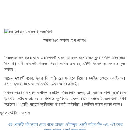
সিরাজগঞ্জের ‘মসজিদ-ই-নওয়াজিশ’
সিরাজগঞ্জ শহর থেকে আসা এক দর্শনার্থী বলেন, আমাদের জেলায় এত সুন্দর মসজিদ আছে জানা
ছিল না। এটি আসলেই আনন্দের বিষয়। আমার মনে হয়, এটিই সিরাজগঞ্জের সবচেয়ে সুন্দর
মসজিদ।
আরেক দর্শনার্থী বলেন, ঈদের দিন পরিবারের সবাইকে নিয়ে এ মসজিদ দেখতে এসেছিলাম।
এখানে জুম্মার নামাজ আদায় করেছি। এখন আবার এসেছি।
মসজিদ কমিটির সাধারণ সম্পাদক রেজাউল করিম লিটন বলেন, ডা. নওশের আলী মেমোরিয়াল
ট্রাস্টের অর্থায়নে তার ছেলে শিল্পপতি জুলফিকার হায়দার লিটন ‘মসজিদ-ই-নওয়াজিশ’ নির্মাণ
করেছেন। পথচারী, গ্রামের মুসল্লিদের পাশাপাশি দর্শনার্থীরা এ মসজিদে নামাজ আদায় করেন।
সূত্র: ডেইলি বাংলাদেশ
এই পোস্টটি যদি ভালো লেগে থাকে তাহলে ফেইসবুক পেজটি লাইক দিন এবং এই রকম