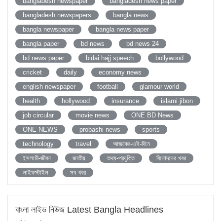
bangladesh newspaper
bangladesh news paper
bangladesh newspapers
bangla news
bangla newspaper
bangla news paper
bangla paper
bd news
bd news 24
bd news paper
bidai hajj speech
bollywood
cricket
daily
economy news
english newspaper
football
glamour world
health
hollywood
insurance
islami jibon
job circular
movie news
ONE BD News
ONE NEWS
probashi news
sports
technology
travel
আজকের-এই-দিনে
ইসলামী-জীবন
জাতীয়
তথ্য-প্রযুক্তি
বিনোদনের খবর
লাইফস্টাইল
সব খবর
বাংলা লাইভ নিউজ Latest Bangla Headlines