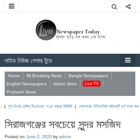
লাইভ নিউজ পেপার টুডে
Home
All Breaking News
Bangla Newspapers
English Newspapers
Islami Jibon
Live TV
Probashi News
ের চেষ্টায় বিএসএফ, পণ্ড করছে বিজিবি
|
লেবাননের ঐতিহাসিক বউফোর্ট দুর্গ দখল করল ইসরাইল
সিরাজগঞ্জের সবচেয়ে সুন্দর মসজিদ
Posted on
June 3, 2020
by
admin