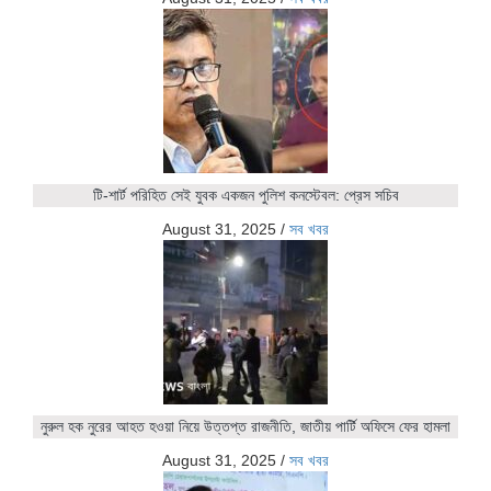
টি-শার্ট পরিহিত সেই যুবক একজন পুলিশ কনস্টেবল: প্রেস সচিব
August 31, 2025
/
সব খবর
নুরুল হক নুরের আহত হওয়া নিয়ে উত্তপ্ত রাজনীতি, জাতীয় পার্টি অফিসে ফের হামলা
August 31, 2025
/
সব খবর