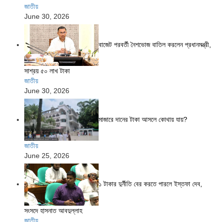
জাতীয়
June 30, 2026
বাজেট পরবর্তী নৈশভোজ বাতিল করলেন প্রধানমন্ত্রী,
সাশ্রয় ৫০ লাখ টাকা
জাতীয়
June 30, 2026
মাজারে দানের টাকা আসলে কোথায় যায়?
জাতীয়
June 25, 2026
১ টাকার দুর্নীতি বের করতে পারলে ইস্তফা দেব,
সংসদে হাসনাত আবদুল্লাহ
জাতীয়