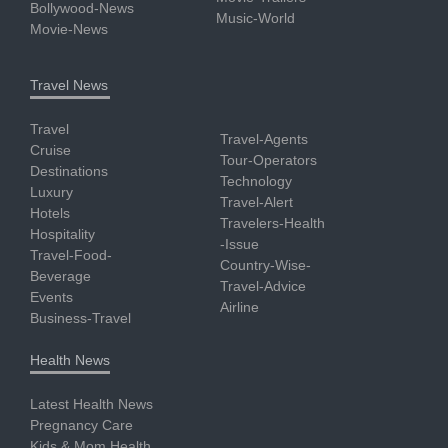
Bollywood-News
Music-World
Movie-News
Travel News
Travel
Travel-Agents
Cruise
Tour-Operators
Destinations
Technology
Luxury
Travel-Alert
Hotels
Travelers-Health
Hospitality
-Issue
Travel-Food-
Country-Wise-
Beverage
Travel-Advice
Events
Airline
Business-Travel
Health News
Latest Health News
Pregnancy Care
Kids & Mom Health