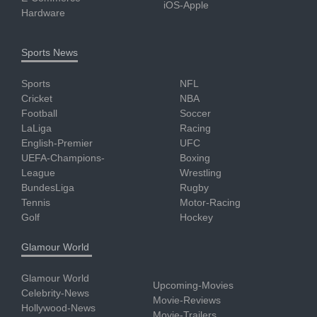
iOS-Apple
Hardware
Sports News
Sports
NFL
Cricket
NBA
Football
Soccer
LaLiga
Racing
English-Premier
UFC
UEFA-Champions-
Boxing
League
Wrestling
BundesLiga
Rugby
Tennis
Motor-Racing
Golf
Hockey
Glamour World
Glamour World
Upcoming-Movies
Celebrity-News
Movie-Reviews
Hollywood-News
Movie-Trailers