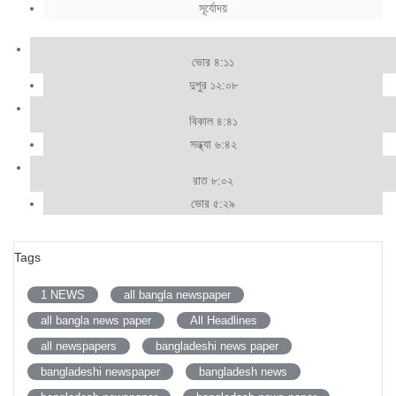
সূর্যোদয়
ভোর ৪:১১
দুপুর ১২:০৮
বিকাল ৪:৪১
সন্ধ্যা ৬:৪২
রাত ৮:০২
ভোর ৫:২৯
Tags
1 NEWS
all bangla newspaper
all bangla news paper
All Headlines
all newspapers
bangladeshi news paper
bangladeshi newspaper
bangladesh news