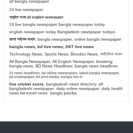
all bangla newspaper
24 live newspaper
প্রযুক্তি সংবাদ all english newspaper
24 live bangla newspaper bangla newspaper today
english newspaper today Bangladesh newspaper todays
বাংলা সর্বশেষ সংবাদ
,
bangla newspaper, online bangla newspaper
bangla news, bd live news, 24/7 live news
Technology News, Sports News, Binodon News, অর্থনৈতিক সংবাদ
All Bangla Newspaper, All English Newspaper, breaking
bangla news, BD News Headlines, bangla news headlines
24 news headlines, bd online newspapers, latest bangla newspaper,
bd enewspaper, bd print media, bangla live tv
live cricket score
, bangladesh news directory,
all
bangladeshi newspaper
, daily online newspaper, daily health
news bd travel news bangla patrika