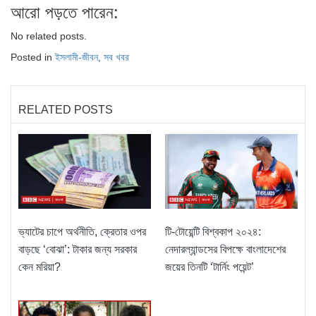
আরো পড়তে পারেন:
No related posts.
Posted in
ইসলামী-জীবন
,
সব খবর
RELATED POSTS
ভ্যাটের চাপে অর্থনীতি, ক্রেতার ওপর
টি-টোয়েন্টি বিশ্বকাপ ২০২৪:
বাড়ছে ‘বোঝা’: টাকার জন্য সরকার
নেদারল্যান্ডসের বিপক্ষে বাংলাদেশের
কেন মরিয়া?
জয়ের তিনটি ‘টার্নিং পয়েন্ট’