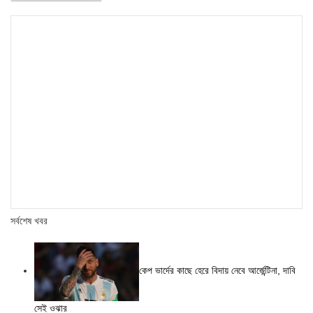
সর্বশেষ খবর
কেপ ভার্দের কাছে হেরে বিদায় নেবে আর্জেন্টিনা, দাবি
সেই ওঝার