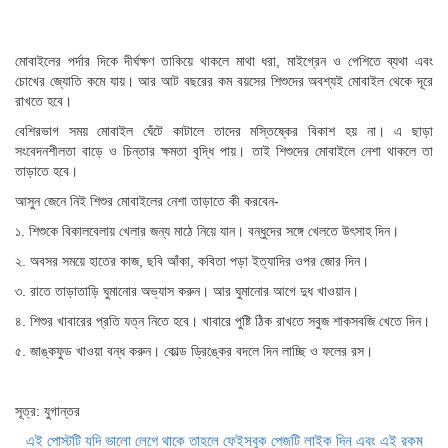
মোবাইলের পর্দার দিকে দীর্ঘক্ষণ তাকিয়ে থাকলে মাথা ধরা, মাইগ্রেন ও পেশিতে ব্যথা এবং
চোখের জ্যোতি কমে যায়। আর আট বছরের কম বয়সের শিশুদের অবশ্যই মোবাইল থেকে দূরে
রাখতে হবে।
বেশিরভাগ সময় মোবাইল ঘেঁটে কাটালে তাদের মস্তিষ্কের বিকাশ হয় না। এ ছাড়া
সংবেদনশীলতা বাড়ে ও চিন্তার ক্ষমতা বৃদ্ধি পায়। তাই শিশুদের মোবাইলে নেশা থাকলে তা
তাড়াতে হবে।
আসুন জেনে নিই শিশুর মোবাইলের নেশা তাড়াতে কী করবেন-
১. শিশুকে বিকালবেলায় খেলার জন্য মাঠে নিয়ে যান। বন্ধুদের সঙ্গে খেলতে উৎসাহ দিন।
২. অবসর সময়ে হাতের কাজ, ছবি আঁকা, কবিতা পড়া ইত্যাদির ওপর জোর দিন।
৩. রাতে তাড়াতাড়ি ঘুমানোর অভ্যাস করুন। আর ঘুমানোর আগে দুধ খাওয়ান।
৪. শিশুর খাবারের প্রতি যত্ন নিতে হবে। খাবারে পুষ্টি ঠিক রাখতে সবুজ শাকসবজি খেতে দিন।
৫. জাঙ্কফুড খাওয়া বন্ধ করুন। কোল্ড ড্রিঙ্কের বদলে দিন লাচ্ছি ও ফলের রস।
সূত্র: যুগান্তর
এই পোস্টটি যদি ভালো লেগে থাকে তাহলে ফেইসবুক পেজটি লাইক দিন এবং এই রকম