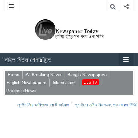
লাইভ নিউজ পেপার টুডে
Home
All Breaking News
Bangla Newspapers
English Newspapers
Islami Jibon
Live TV
Probashi News
পুশইন নিয়ে আবিদুলের পোস্ট ভাইরাল
|
পুশ-ইনের চেষ্টায় বিএসএফ, পণ্ড করছে বিজিবি
|
লেবানন