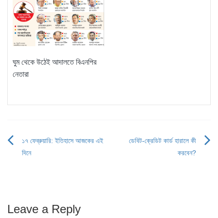
ঘুম থেকে উঠেই আদালতে বিএনপির
নেতারা
১৭ ফেব্রুয়ারি: ইতিহাসে আজকের এই
ডেবিট-ক্রেডিট কার্ড হারালে কী
Post
দিনে
করবেন?
navigation
Leave a Reply