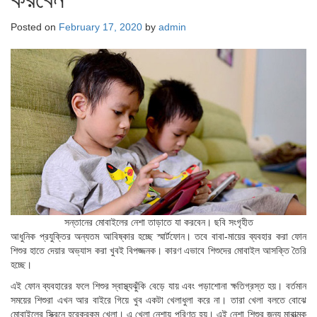
Posted on
February 17, 2020
by
admin
সন্তানের মোবাইলের নেশা তাড়াতে যা করবেন। ছবি সংগৃহীত
আধুনিক প্রযুক্তির অন্যতম আবিষ্কার হচ্ছে স্মার্টফোন। তবে বাবা-মায়ের ব্যবহার করা ফোন
শিশুর হাতে দেয়ার অভ্যাস করা খুবই বিপজ্জনক। কারণ এভাবে শিশুদের মোবাইল আসক্তি তৈরি
হচ্ছে।
এই ফোন ব্যবহারের ফলে শিশুর স্বাস্থ্যঝুঁকি বেড়ে যায় এবং পড়াশোনা ক্ষতিগ্রস্ত হয়। বর্তমান
সময়ের শিশুরা এখন আর বাইরে গিয়ে খুব একটা খেলাধুলা করে না। তারা খেলা বলতে বোঝে
মোবাইলের স্ক্রিনে হরেকরকম খেলা। এ খেলা নেশায় পরিণত হয়। এই নেশা শিশুর জন্য মারাত্মক