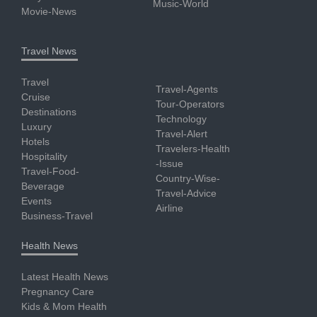
Music-World
Movie-News
Travel News
Travel
Travel-Agents
Cruise
Tour-Operators
Destinations
Technology
Luxury
Travel-Alert
Hotels
Travelers-Health
Hospitality
-Issue
Travel-Food-
Country-Wise-
Beverage
Travel-Advice
Events
Airline
Business-Travel
Health News
Latest Health News
Pregnancy Care
Kids & Mom Health