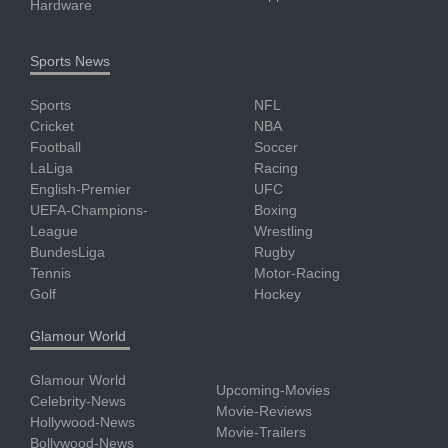
Hardware
Sports News
Sports
NFL
Cricket
NBA
Football
Soccer
LaLiga
Racing
English-Premier
UFC
UEFA-Champions-
Boxing
League
Wrestling
BundesLiga
Rugby
Tennis
Motor-Racing
Golf
Hockey
Glamour World
Glamour World
Upcoming-Movies
Celebrity-News
Movie-Reviews
Hollywood-News
Movie-Trailers
Bollywood-News