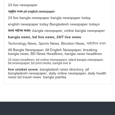
24 live newspaper
প্রযুক্তি সংবাদ all english newspaper
24 live bangla newspaper bangla newspaper today
english newspaper today Bangladesh newspaper todays
বাংলা সর্বশেষ সংবাদ
,
bangla newspaper, online bangla newspaper
bangla news, bd live news, 24/7 live news
Technology News, Sports News, Binodon News, অর্থনৈতিক সংবাদ
All Bangla Newspaper, All English Newspaper, breaking
bangla news, BD News Headlines, bangla news headlines
24 news headlines, bd online newspapers, latest bangla newspaper,
bd enewspaper, bd print media, bangla live tv
live cricket score
, bangladesh news directory,
all
bangladeshi newspaper
, daily online newspaper, daily health
news bd travel news bangla patrika