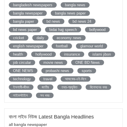
bangladesh newspapers
bangla news
bangla newspaper
bangla news paper
bangla paper
bd news
bd news 24
bd news paper
bidai hajj speech
bollywood
cricket
daily
economy news
english newspaper
football
glamour world
health
hollywood
insurance
islami jibon
job circular
movie news
ONE BD News
ONE NEWS
probashi news
sports
technology
travel
আজকের-এই-দিনে
ইসলামী-জীবন
জাতীয়
তথ্য-প্রযুক্তি
বিনোদনের খবর
লাইফস্টাইল
সব খবর
বাংলা লাইভ নিউজ Latest Bangla Headlines
all bangla newspaper