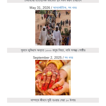
লেবাননের ঐতিহাসিক বউফোর্ট দুর্গ দখল করল ইসরাইল
May 31, 2026
/
আন্তর্জাতিক
,
সব খবর
সুদানে ভূমিধসে অন্তত ১০০০ মানুষ নিহত, দাবি সশস্ত্র গোষ্ঠীর
September 2, 2025
/
সব খবর
দাম্পত্য জীবনে সুখী হওয়ার সেরা ১০ উপায়