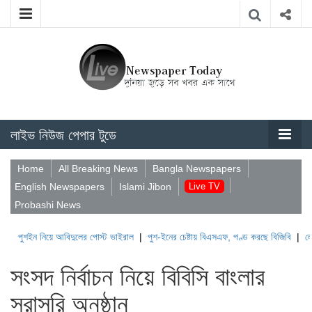
লাইভ নিউজ পেপার টুডে
Home
All Breaking News
Bangla Newspapers
English Newspapers
Islami Jibon
Live TV
Probashi News
ন নিয়ে আবিদুলের পোস্ট ভাইরাল
|
পুশ-ইনের চেষ্টায় বিএসএফ, পণ্ড করছে বিজিবি
|
লেবাননের ঐত
সংসদ নির্বাচন নিয়ে বিবিসি বাংলার
সরাসরি অনুষ্ঠান