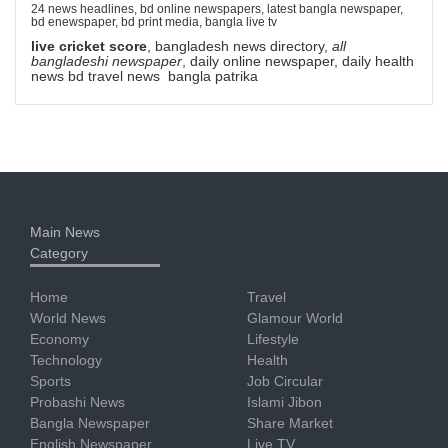
24 news headlines, bd online newspapers, latest bangla newspaper,
bd enewspaper, bd print media, bangla live tv
live cricket score
, bangladesh news directory,
all
bangladeshi newspaper
, daily online newspaper, daily health
news bd travel news bangla patrika
Main News
Category
Home
Travel
World News
Glamour World
Economy
Lifestyle
Technology
Health
Sports
Job Circular
Probashi News
Islami Jibon
Bangla Newspaper
Share Market
English Newspaper
Live TV