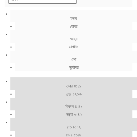
ফজর
যোহর
আছর
মাগরিব
এশা
সূর্যোদয়
ভোর ৪:১১
দুপুর ১২:০৮
বিকাল ৪:৪১
সন্ধ্যা ৬:৪২
রাত ৮:০২
ভোর ৫:২৯