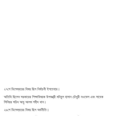
২৭শে ডিসেম্বরের বিষয় ছিল নির্বাচনী ইশতেহার।
অতিথি ছিলেন সরকারের শিক্ষাবিষয়ক উপমন্ত্রী মহিবুল হাসান চৌধুরী নওফেল এবং সাবেক
সিনিয়র সচিব আবু আলম শহীদ খান।
২৬শে ডিসেম্বরের বিষয় ছিল অর্থনীতি।