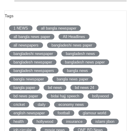
Tags
1 NEWS
all bangla newspaper
all bangla news paper
All Headlines
all newspapers
bangladeshi news paper
bangladeshi newspaper
bangladesh news
bangladesh newspaper
bangladesh news paper
bangladesh newspapers
bangla news
bangla newspaper
bangla news paper
bangla paper
bd news
bd news 24
bd news paper
bidai hajj speech
bollywood
cricket
daily
economy news
english newspaper
football
glamour world
health
hollywood
insurance
islami jibon
job circular
movie news
ONE BD News