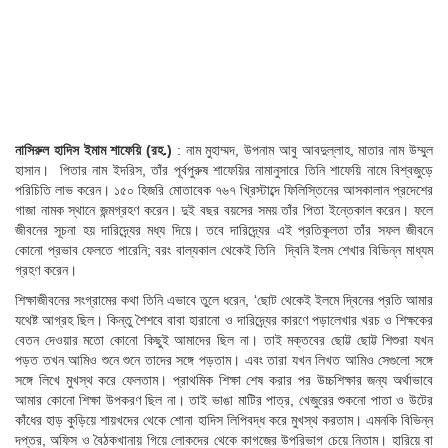
নাসিরুল হাদিস ইমাম শাফেয়ি (রহ.)
: নাম মুহাম্মদ, উপনাম আবু আবদুল্লাহ, মাতার নাম উম্মুল
হাসান। পিতার নাম ইদরিস, তাঁর পূর্বপুরুষ শাফেয়ির নামানুসারে তিনি শাফেয়ি নামে বিশ্বজুড়ে
পরিচিতি লাভ করেন। ১৫০ হিজরি মোতাবেক ৭৬৭ খ্রিস্টাব্দে ফিলিস্তিনের আসকালান প্রদেশের
গাজা নামক স্থানে জন্মগ্রহণ করেন। দুই বছর বয়সের সময় তাঁর পিতা ইন্তেকাল করেন। ফলে
জীবনের সূচনা হয় দারিদ্র্যের মধ্য দিয়ে। তবে দারিদ্র্যের এই প্রতিকূলতা তাঁর সফল জীবনে
কোনো প্রভাব ফেলতে পারেনি; বরং বাল্যকাল থেকেই তিনি দ্বিনি ইলম শেখার বিভিন্ন মাধ্যম
গ্রহণ করেন।
শিক্ষাজীবনের সংগ্রামের কথা তিনি এভাবে তুলে ধরেন, ‘ছোট থেকেই ইলমে দ্বিনের প্রতি আমার
যথেষ্ট আগ্রহ ছিল। কিন্তু শৈশবে বাবা হারানো ও দারিদ্র্যের কারণে পড়ালেখার খরচ ও শিক্ষকের
বেতন দেওয়ার মতো কোনো কিছুই আমাদের ছিল না। তাই মক্তবের ছোট্ট ছোট্ট শিশুরা যখন
পড়ত তখন আমিও শুনে শুনে তাদের সঙ্গে পড়তাম। এবং তারা যখন লিখত আমিও সেগুলো সঙ্গে
সঙ্গে লিখে মুখস্থ করে ফেলতাম। প্রাথমিক শিক্ষা শেষ করার পর উচ্চশিক্ষার জন্য অর্থাভাবে
আমার কোনো শিক্ষা উপকরণ ছিল না। তাই ভাঙা মাটির পাত্র, খেজুরের শুকনো পাতা ও উটের
কাঁধের হাড় কুড়িয়ে শায়খদের থেকে শোনা হাদিস লিপিবদ্ধ করে মুখস্থ করতাম। এমনকি বিভিন্ন
দপ্তর, অফিস ও বৈঠকখানায় গিয়ে লোকদের থেকে কাগজের উপরিভাগ চেয়ে নিতাম। হারিয়ে বা