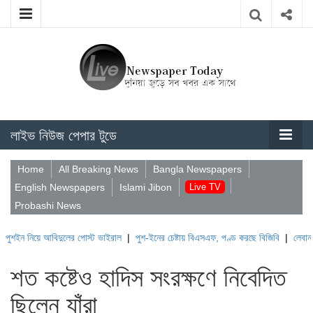
লাইভ নিউজ পেপার টুডে
Home
All Breaking News
Bangla Newspapers
English Newspapers
Islami Jibon
Live TV
Probashi News
ে আবিদুলের পোস্ট ভাইরাল
|
পুশ-ইনের চেষ্টায় বিএসএফ, পণ্ড করছে বিজিবি
|
লেবাননের ঐতিহাসি
শত কষ্টেও হাদিস সংরক্ষণে নিবেদিত
ছিলেন যাঁরা