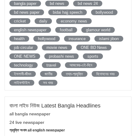
bangla paper
bd news
bd news 24
bd news paper
bidai hajj speech
bollywood
cricket
daily
economy news
english newspaper
football
glamour world
health
hollywood
insurance
islami jibon
job circular
movie news
ONE BD News
ONE NEWS
probashi news
sports
technology
travel
আজকের-এই-দিনে
ইসলামী-জীবন
জাতীয়
তথ্য-প্রযুক্তি
বিনোদনের খবর
লাইফস্টাইল
সব খবর
বাংলা লাইভ নিউজ Latest Bangla Headlines
all bangla newspaper
24 live newspaper
প্রযুক্তি সংবাদ all english newspaper