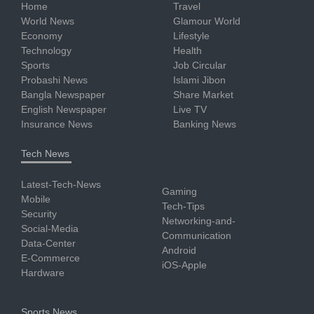
Home
Travel
World News
Glamour World
Economy
Lifestyle
Technology
Health
Sports
Job Circular
Probashi News
Islami Jibon
Bangla Newspaper
Share Market
English Newspaper
Live TV
Insurance News
Banking News
Tech News
Latest-Tech-News
Gaming
Mobile
Tech-Tips
Security
Networking-and-
Social-Media
Communication
Data-Center
Android
E-Commerce
iOS-Apple
Hardware
Sports News