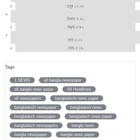
দুপুর ১২:০৮
বিকাল ৪:৪১
সন্ধ্যা ৬:৪২
রাত ৮:০২
ভোর ৫:২৯
Tags
1 NEWS
all bangla newspaper
all bangla news paper
All Headlines
all newspapers
bangladeshi news paper
bangladeshi newspaper
bangladesh news
bangladesh newspaper
bangladesh news paper
bangladesh newspapers
bangla news
bangla newspaper
bangla news paper