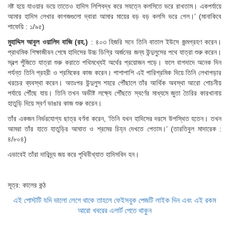
নষ্ট হয়ে যাওয়ার ভয়ে তাতেও হাদিস লিপিবদ্ধ করে সযত্নে কলসিতে ভরে রাখতাম। একপর্যায়ে
আমার হাদিস লেখার কাগজগুলো দ্বারা আমার মায়ের বড় বড় কলসি ভরে গেল।’ (মানাকিবে
শাফেয়ি : ১/৯৫)
মুহাদ্দিস আবুল ওয়ালিদ বাজি (রহ.)
: ৪০৩ হিজরি সনে তিনি বাতাল ইউসে জন্মগ্রহণ করেন।
প্রাথমিক শিক্ষাজীবন শেষে হাদিসের উচ্চ ডিগ্রি অর্জনের জন্য উন্দুলুসের পথে যাত্রা শুরু করেন।
স্বল্প পুঁজিতে যাত্রা শুরু করাতে পথিমধ্যেই অর্থের প্রয়োজন পড়ে। ফলে বাগদাদে অনেক দিন
পর্যন্ত তিনি প্রহরী ও শ্রমিকের কাজ করেন। পাশাপাশি এই পারিশ্রমিক দিয়ে তিনি লেখাপড়ার
খরচের ব্যবস্থা করেন। অতঃপর উন্দুলুস শহরে পৌঁছালে তাঁর আর্থিক অবস্থা আরো শোচনীয়
পর্যায়ে পৌঁছে যায়। তিনি তখন অভীষ্ট লক্ষ্যে পৌঁছতে স্বর্ণের মাধ্যমে জুতা তৈরির কারখানায়
হাতুড়ি দিয়ে স্বর্ণ ভাঙার কাজ শুরু করেন।
তাঁর একজন নির্ভরযোগ্য ছাত্র বর্ণনা করেন, ‘তিনি যখন হাদিসের দরসে উপস্থিত হতেন। তখন
আমরা তাঁর হাতে হাতুড়ির আঘাত ও শ্রমের চিহ্ন দেখতে পেতাম।’ (তারতিবুল মাদারেক :
৪/৮০৪)
এভাবেই তাঁরা দারিদ্র্য জয় করে পৃথিবীখ্যাত হাদিসবিদ হন।
সূত্র: কালের কন্ঠ
এই পোস্টটি যদি ভালো লেগে থাকে তাহলে ফেইসবুক পেজটি লাইক দিন এবং এই রকম
আরো খবরের এলার্ট পেতে থাকুন