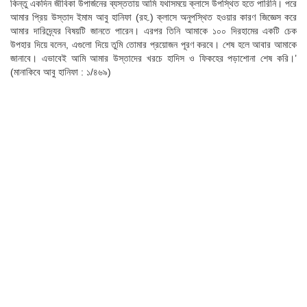
কিন্তু একদিন জীবিকা উপার্জনের ব্যস্ততায় আমি যথাসময়ে ক্লাসে উপস্থিত হতে পারিনি। পরে
আমার প্রিয় উস্তাদ ইমাম আবু হানিফা (রহ.) ক্লাসে অনুপস্থিত হওয়ার কারণ জিজ্ঞেস করে
আমার দারিদ্র্যের বিষয়টি জানতে পারেন। এরপর তিনি আমাকে ১০০ দিরহামের একটি চেক
উপহার দিয়ে বলেন, এগুলো দিয়ে তুমি তোমার প্রয়োজন পূরণ করবে। শেষ হলে আবার আমাকে
জানাবে। এভাবেই আমি আমার উস্তাদের খরচে হাদিস ও ফিকহের পড়াশোনা শেষ করি।’
(মানাকিবে আবু হানিফা : ১/৪৬৯)