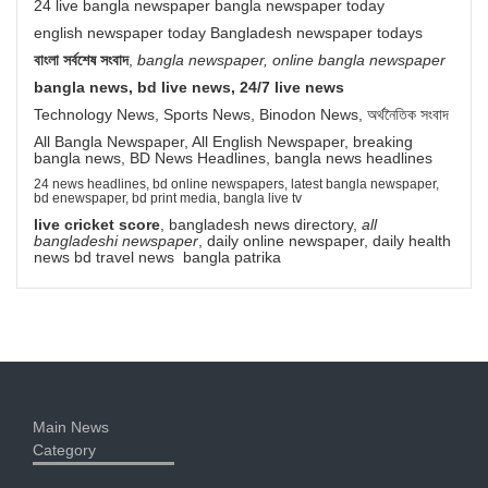
24 live bangla newspaper bangla newspaper today
english newspaper today Bangladesh newspaper todays
বাংলা সর্বশেষ সংবাদ
,
bangla newspaper, online bangla newspaper
bangla news, bd live news, 24/7 live news
Technology News, Sports News, Binodon News, অর্থনৈতিক সংবাদ
All Bangla Newspaper, All English Newspaper, breaking
bangla news, BD News Headlines, bangla news headlines
24 news headlines, bd online newspapers, latest bangla newspaper,
bd enewspaper, bd print media, bangla live tv
live cricket score
, bangladesh news directory,
all
bangladeshi newspaper
, daily online newspaper, daily health
news bd travel news bangla patrika
Main News
Category