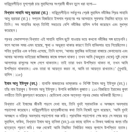
দারিদ্র্যপীড়িত যুগশ্রেষ্ঠ চার মুহাদ্দিসের সংগ্রামী জীবন তুলে ধরা হলো—
বিখ্যাত সাহাবি আবু হুরায়রা (রা.)
: দারিদ্র্যপীড়িত সর্বযুগের শ্রেষ্ঠ মুহাদ্দিস নবীজির প্রিয় সাহাবি
আবু হুরায়রা (রা.)। সপ্তম হিজরিতে ইসলাম গ্রহণের পর আসহাবে সুফফার নিয়মিত ছাত্র হন
তিনি। সব সাহাবির মধ্যে তিনিই সবচেয়ে বেশি নবীজির হাদিস বর্ণনা করেছেন এবং মুখস্থ
করেছেন।
প্রখর মেধাসম্পন্ন বিখ্যাত এই সাহাবি হাদিস ছুটে যাওয়ার ভয়ে কখনো নবীজির সঙ্গ ছাড়েননি।
ফলে অনেক সময় এমন হয়েছে, ক্ষুধা ও অভুক্ত থাকার কারণে তিনি হাড্ডিসার হয়ে গিয়েছিলেন।
সহিহ বুখারির এক বর্ণনায় এসেছে, তিনি বলেন, ‘আমার মুহাজির ভাইয়েরা বাজারে কেনাবেচায় এবং
আমার আনসার ভাইয়েরা জমিজমার কাজে মশগুল থাকত। তখন আমি (অভুক্ত থেকে) তুষ্ট থেকে
আল্লাহর রাসুলের সঙ্গে লেগে থাকতাম। তাই তারা যখন উপস্থিত থাকত না, তখন আমি
উপস্থিত থাকতাম। এবং তারা যা আয়ত্ত করত না, আমি তা আয়ত্ত রাখতাম।’ (বুখারি,
হাদিস : ১১৮)
ইমাম আবু ইউসুফ (রহ.)
: হানাফি মাজহাবের ভাষ্যকার ও বিশিষ্ট ইমাম আবু ইউসুফ (রহ.)।
তাঁর নাম ইয়াকুব। উপনাম আবু ইউসুফ। উপাধি কাজিউল কুজাত। ১১৩ হিজরিতে ইরাকের কুফা
নগরীতে তিনি জন্মগ্রহণ করেছেন। ছোটবেলা থেকে অত্যন্ত প্রখর মেধার অধিকারী ছিলেন।
বিখ্যাত এই ইমামের জীবনী পড়লে দেখা যায়, তিনি খুবই স্বাভাবিক ও অসচ্ছল অবস্থায়
পড়ালেখা করেছেন। দারিদ্র্যপীড়িত ছাত্রজীবনের কথা তিনি নিজেই তুলে ধরেছেন, ‘আমি খুবই
অসচ্ছল ও দরিদ্র অবস্থায় পড়াশোনা শুরু করি। প্রাথমিক পড়াশোনা শেষ করে সে সময়ের বড়
মুহাদ্দিস, ফকিহ, বিখ্যাত ইমাম আবু হানিফা (রহ.)-এর কাছে হাদিস ও ফিকহ অর্জনের জন্য তাঁর
ছাত্রত্ব গ্রহণ করি। শুরু থেকেই আমি নিয়মিত নির্ধারিত সময়ে ক্লাসে উপস্থিত হতাম।