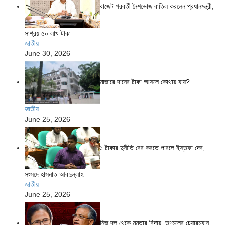
বাজেট পরবর্তী নৈশভোজ বাতিল করলেন প্রধানমন্ত্রী,
সাশ্রয় ৫০ লাখ টাকা
জাতীয়
June 30, 2026
মাজারে দানের টাকা আসলে কোথায় যায়?
জাতীয়
June 25, 2026
১ টাকার দুর্নীতি বের করতে পারলে ইস্তফা দেব,
সংসদে হাসনাত আবদুল্লাহ
জাতীয়
June 25, 2026
নিজ দল থেকে মমতার বিদায়, তৃণমূলের চেয়ারম্যান