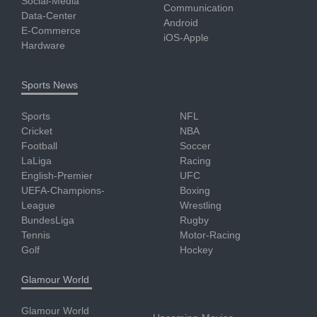
Social-Media
Communication
Data-Center
Android
E-Commerce
iOS-Apple
Hardware
Sports News
Sports
NFL
Cricket
NBA
Football
Soccer
LaLiga
Racing
English-Premier
UFC
UEFA-Champions-
Boxing
League
Wrestling
BundesLiga
Rugby
Tennis
Motor-Racing
Golf
Hockey
Glamour World
Glamour World