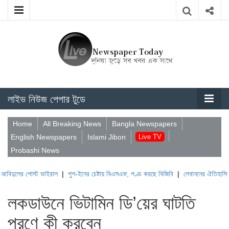
লাইভ নিউজ পেপার টুডে
Home
All Breaking News
Bangla Newspapers
English Newspapers
Islami Jibon
Live TV
Probashi News
োস্ট ভাইরাল
|
পুশ-ইনের চেষ্টায় বিএসএফ, পণ্ড করছে বিজিবি
|
লেবাননের ঐতিহাসিক বউফোর্ট দু
লকডাউনে ভিটামিন ডি’য়ের ঘাটতি
পূরণে কী করবেন