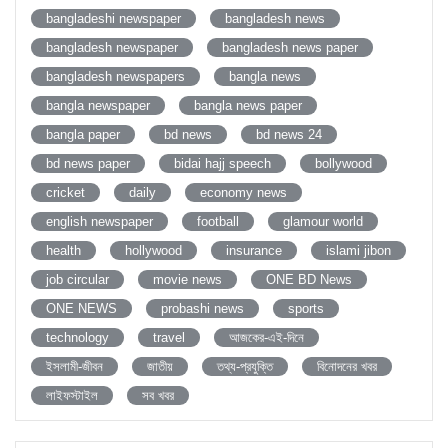
bangladeshi newspaper
bangladesh news
bangladesh newspaper
bangladesh news paper
bangladesh newspapers
bangla news
bangla newspaper
bangla news paper
bangla paper
bd news
bd news 24
bd news paper
bidai hajj speech
bollywood
cricket
daily
economy news
english newspaper
football
glamour world
health
hollywood
insurance
islami jibon
job circular
movie news
ONE BD News
ONE NEWS
probashi news
sports
technology
travel
আজকের-এই-দিনে
ইসলামী-জীবন
জাতীয়
তথ্য-প্রযুক্তি
বিনোদনের খবর
লাইফস্টাইল
সব খবর