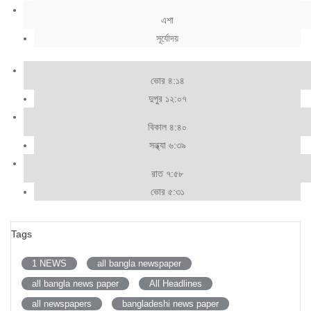
এশা
সূর্যোদয়
ভোর ৪:১৪
দুপুর ১২:০৭
বিকাল ৪:৪০
সন্ধ্যা ৬:৩৯
রাত ৭:৫৮
ভোর ৫:৩১
Tags
1 NEWS
all bangla newspaper
all bangla news paper
All Headlines
all newspapers
bangladeshi news paper