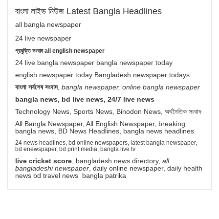
বাংলা লাইভ নিউজ Latest Bangla Headlines
all bangla newspaper
24 live newspaper
প্রযুক্তি সংবাদ all english newspaper
24 live bangla newspaper bangla newspaper today
english newspaper today Bangladesh newspaper todays
বাংলা সর্বশেষ সংবাদ
,
bangla newspaper, online bangla newspaper
bangla news, bd live news, 24/7 live news
Technology News, Sports News, Binodon News, অর্থনৈতিক সংবাদ
All Bangla Newspaper, All English Newspaper, breaking
bangla news, BD News Headlines, bangla news headlines
24 news headlines, bd online newspapers, latest bangla newspaper,
bd enewspaper, bd print media, bangla live tv
live cricket score
, bangladesh news directory,
all
bangladeshi newspaper
, daily online newspaper, daily health
news bd travel news bangla patrika