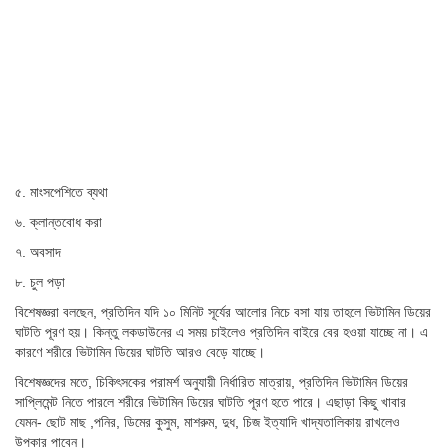
৫. মাংসপেশিতে ব্যথা
৬. ক্লান্তবোধ করা
৭. অবসাদ
৮. চুল পড়া
বিশেষজ্ঞরা বলছেন, প্রতিদিন যদি ১০ মিনিট সূর্যের আলোর নিচে বসা যায় তাহলে ভিটামিন ডিয়ের
ঘাটতি পূরণ হয়। কিন্তু লকডাউনের এ সময় চাইলেও প্রতিদিন বাইরে বের হওয়া যাচ্ছে না। এ
কারণে শরীরে ভিটামিন ডিয়ের ঘাটতি আরও বেড়ে যাচ্ছে।
বিশেষজ্ঞদের মতে, চিকিৎসকের পরামর্শ অনুযায়ী নির্ধারিত মাত্রায়, প্রতিদিন ভিটামিন ডিয়ের
সাপ্লিমেন্ট নিতে পারলে শরীরে ভিটামিন ডিয়ের ঘাটতি পূরণ হতে পারে। এছাড়া কিছু খাবার
যেমন- ছোট মাছ ,পনির, ডিমের কুসুম, মাশরুম, দুধ, চিজ ইত্যাদি খাদ্যতালিকায় রাখলেও
উপকার পাবেন।