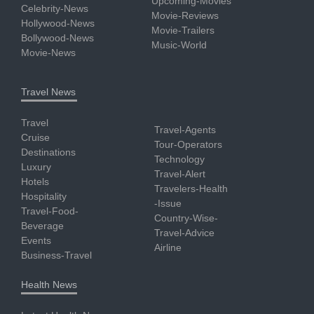
Upcoming-Movies
Celebrity-News
Movie-Reviews
Hollywood-News
Movie-Trailers
Bollywood-News
Music-World
Movie-News
Travel News
Travel
Travel-Agents
Cruise
Tour-Operators
Destinations
Technology
Luxury
Travel-Alert
Hotels
Travelers-Health
Hospitality
-Issue
Travel-Food-
Country-Wise-
Beverage
Travel-Advice
Events
Airline
Business-Travel
Health News