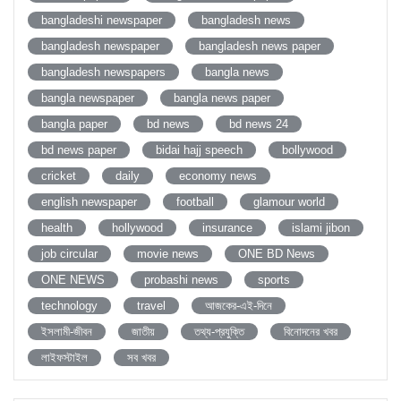
bangladeshi newspaper
bangladesh news
bangladesh newspaper
bangladesh news paper
bangladesh newspapers
bangla news
bangla newspaper
bangla news paper
bangla paper
bd news
bd news 24
bd news paper
bidai hajj speech
bollywood
cricket
daily
economy news
english newspaper
football
glamour world
health
hollywood
insurance
islami jibon
job circular
movie news
ONE BD News
ONE NEWS
probashi news
sports
technology
travel
আজকের-এই-দিনে
ইসলামী-জীবন
জাতীয়
তথ্য-প্রযুক্তি
বিনোদনের খবর
লাইফস্টাইল
সব খবর