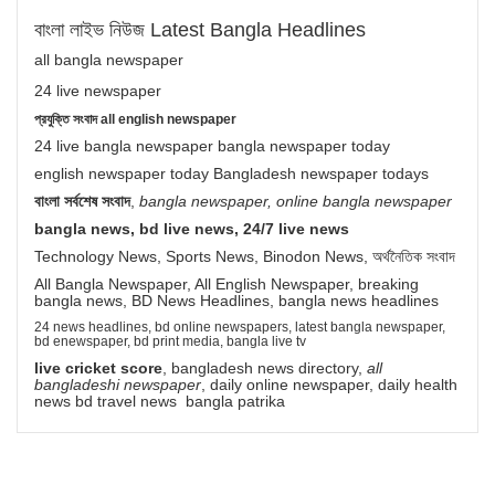
বাংলা লাইভ নিউজ Latest Bangla Headlines
all bangla newspaper
24 live newspaper
প্রযুক্তি সংবাদ all english newspaper
24 live bangla newspaper bangla newspaper today
english newspaper today Bangladesh newspaper todays
বাংলা সর্বশেষ সংবাদ
,
bangla newspaper, online bangla newspaper
bangla news, bd live news, 24/7 live news
Technology News, Sports News, Binodon News, অর্থনৈতিক সংবাদ
All Bangla Newspaper, All English Newspaper, breaking
bangla news, BD News Headlines, bangla news headlines
24 news headlines, bd online newspapers, latest bangla newspaper,
bd enewspaper, bd print media, bangla live tv
live cricket score
, bangladesh news directory,
all
bangladeshi newspaper
, daily online newspaper, daily health
news bd travel news bangla patrika