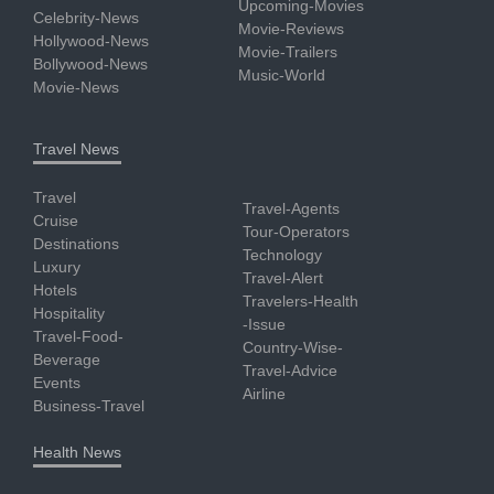
Upcoming-Movies
Celebrity-News
Movie-Reviews
Hollywood-News
Movie-Trailers
Bollywood-News
Music-World
Movie-News
Travel News
Travel
Travel-Agents
Cruise
Tour-Operators
Destinations
Technology
Luxury
Travel-Alert
Hotels
Travelers-Health
Hospitality
-Issue
Travel-Food-
Country-Wise-
Beverage
Travel-Advice
Events
Airline
Business-Travel
Health News