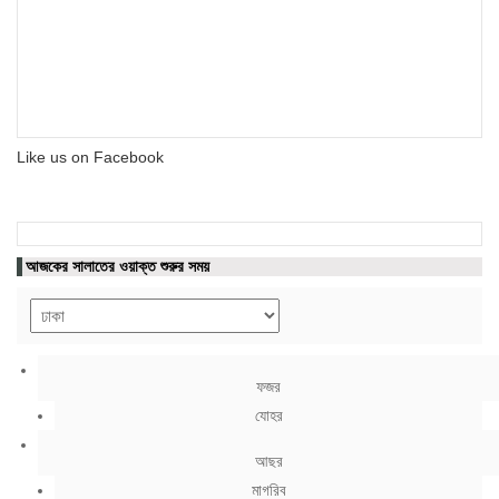
Like us on Facebook
আজকের সালাতের ওয়াক্ত শুরুর সময়
ফজর
যোহর
আছর
মাগরিব