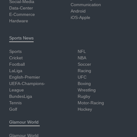
Social-Media
Communication
Data-Center
Android
E-Commerce
iOS-Apple
Hardware
Sports News
Sports
NFL
Cricket
NBA
Football
Soccer
LaLiga
Racing
English-Premier
UFC
UEFA-Champions-
Boxing
League
Wrestling
BundesLiga
Rugby
Tennis
Motor-Racing
Golf
Hockey
Glamour World
Glamour World