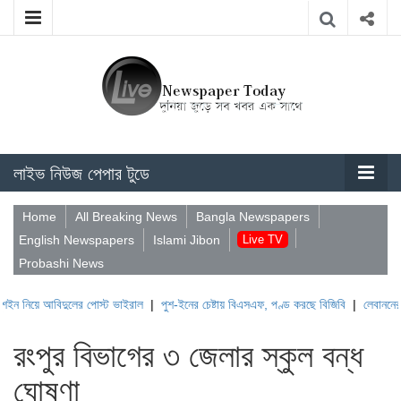
লাইভ নিউজ পেপার টুডে
Home
All Breaking News
Bangla Newspapers
English Newspapers
Islami Jibon
Live TV
Probashi News
আবিদুলের পোস্ট ভাইরাল
|
পুশ-ইনের চেষ্টায় বিএসএফ, পণ্ড করছে বিজিবি
|
লেবাননের ঐতিহাসিক 
রংপুর বিভাগের ৩ জেলার স্কুল বন্ধ
ঘোষণা