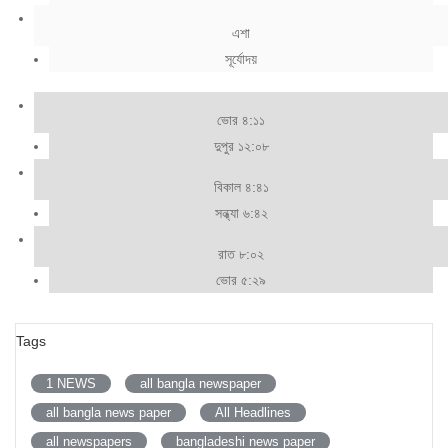
এশা
সূর্যোদয়
ভোর ৪:১১
দুপুর ১২:০৮
বিকাল ৪:৪১
সন্ধ্যা ৬:৪২
রাত ৮:০২
ভোর ৫:২৯
Tags
1 NEWS
all bangla newspaper
all bangla news paper
All Headlines
all newspapers
bangladeshi news paper