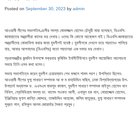
Posted on
September 30, 2023
by
admin
আওয়ামী লীগের সভাপতিমণ্ডলীর সদস্য মোফাজ্জল হোসেন চৌধুরী মায়া বলেছেন, বিএনপি-
জামায়াতের সন্ত্রাসীরা কাদের ভয় দেখায়। ওদের কি কোনো আক্কেল নাই। বিএনপি-জামায়াতের
সন্ত্রাসীদের মোকাবিলা করার জন্য যুবলীগই যথেষ্ঠ। যুবলীগকে দেখলে ভয়ে শয়তানও পালিয়ে
যায়, আবার আপনাদের (বিএনপির) মতো শয়তানরা এক দফার ভয় দেখান।
প্রধানমন্ত্রীর জন্মদিন উপলক্ষে শুক্রবার কৃষিবিদ ইনস্টিটিউশনে যুবলীগ আয়োজিত আলোচনা
সভায় তিনি এসব কথা বলেন।
সভায় সভাপতিত্ব করেন যুবলীগ চেয়ারম্যান শেখ ফজলে শামস পরশ। উপস্থিত ছিলেন-
আওয়ামী লীগের যুগ্ম সাধারণ সম্পাদক আ ফ ম বাহাউদ্দিন নাছিম, ঢাকা বিশ্ববিদ্যালয়ের উপ-
উপাচার্য অধ্যাপক ড. এএসএম মাকসুদ কামাল, যুবলীগ সাধারণ সম্পাদক মাইনুল হোসেন খান
নিখিল, প্রেসিডিয়াম সদস্য ডা. খালেদ শওকত আলী, এনামুল হক খান, মোয়াজ্জেম হোসেন,
ইঞ্জিনিয়ার মৃণাল কান্তি জোদ্দার, তাজউদ্দিন আহমেদ, জসিম মাতুব্বর, যুগ্ম সাধারণ সম্পাদক
সুব্রত পাল, রফিকুল আলম জোয়ার্দার সৈকত প্রমুখ।