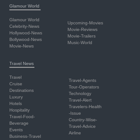
Glamour World
Glamour World
Upcoming-Movies
Celebrity-News
Movie-Reviews
Hollywood-News
Movie-Trailers
Bollywood-News
Music-World
Movie-News
Travel News
Travel
Travel-Agents
Cruise
Tour-Operators
Destinations
Technology
Luxury
Travel-Alert
Hotels
Travelers-Health
Hospitality
-Issue
Travel-Food-
Country-Wise-
Beverage
Travel-Advice
Events
Airline
Business-Travel