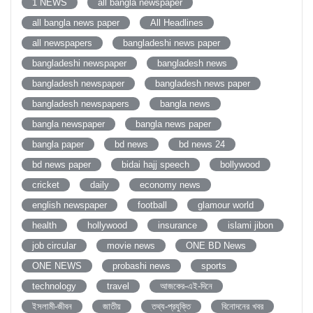
1 NEWS
all bangla newspaper
all bangla news paper
All Headlines
all newspapers
bangladeshi news paper
bangladeshi newspaper
bangladesh news
bangladesh newspaper
bangladesh news paper
bangladesh newspapers
bangla news
bangla newspaper
bangla news paper
bangla paper
bd news
bd news 24
bd news paper
bidai hajj speech
bollywood
cricket
daily
economy news
english newspaper
football
glamour world
health
hollywood
insurance
islami jibon
job circular
movie news
ONE BD News
ONE NEWS
probashi news
sports
technology
travel
আজকের-এই-দিনে
ইসলামী-জীবন
জাতীয়
তথ্য-প্রযুক্তি
বিনোদনের খবর