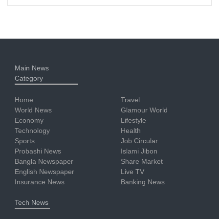
Main News
Category
Home
Travel
World News
Glamour World
Economy
Lifestyle
Technology
Health
Sports
Job Circular
Probashi News
Islami Jibon
Bangla Newspaper
Share Market
English Newspaper
Live TV
Insurance News
Banking News
Tech News