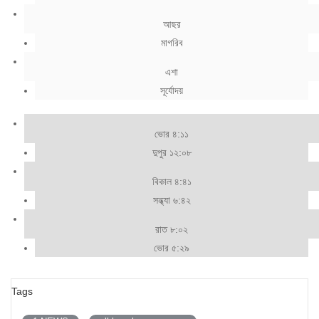
আছর
মাগরিব
এশা
সূর্যোদয়
ভোর ৪:১১
দুপুর ১২:০৮
বিকাল ৪:৪১
সন্ধ্যা ৬:৪২
রাত ৮:০২
ভোর ৫:২৯
Tags