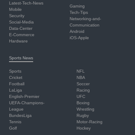
Latest-Tech-News
Gaming
Mobile
Tech-Tips
Security
Networking-and-
Social-Media
Communication
Data-Center
Android
E-Commerce
iOS-Apple
Hardware
Sports News
Sports
NFL
Cricket
NBA
Football
Soccer
LaLiga
Racing
English-Premier
UFC
UEFA-Champions-
Boxing
League
Wrestling
BundesLiga
Rugby
Tennis
Motor-Racing
Golf
Hockey