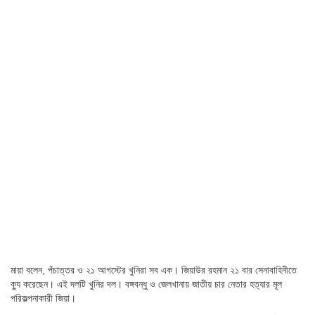
মায়া বলেন, পঁচাত্তর ও ২১ আগস্টের খুনিরা সব এক। জিয়াউর রহমান ২১ বার সেনাবাহিনীতে
ক্যু করেছেন। এই দলটি খুনির দল। বঙ্গবন্ধু ও জেলখানায় জাতীয় চার নেতার হত্যার মূল
পরিকল্পনাকারী জিয়া।