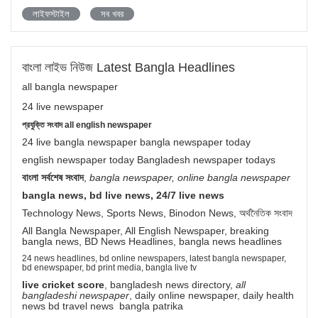
লাইফস্টাইল
সব খবর
বাংলা লাইভ নিউজ Latest Bangla Headlines
all bangla newspaper
24 live newspaper
প্রযুক্তি সংবাদ all english newspaper
24 live bangla newspaper bangla newspaper today
english newspaper today Bangladesh newspaper todays
বাংলা সর্বশেষ সংবাদ
,
bangla newspaper, online bangla newspaper
bangla news, bd live news, 24/7 live news
Technology News, Sports News, Binodon News, অর্থনৈতিক সংবাদ
All Bangla Newspaper, All English Newspaper, breaking
bangla news, BD News Headlines, bangla news headlines
24 news headlines, bd online newspapers, latest bangla newspaper,
bd enewspaper, bd print media, bangla live tv
live cricket score
, bangladesh news directory,
all
bangladeshi newspaper
, daily online newspaper, daily health
news bd travel news bangla patrika