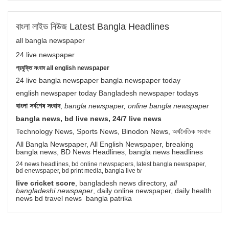
বাংলা লাইভ নিউজ Latest Bangla Headlines
all bangla newspaper
24 live newspaper
প্রযুক্তি সংবাদ all english newspaper
24 live bangla newspaper bangla newspaper today
english newspaper today Bangladesh newspaper todays
বাংলা সর্বশেষ সংবাদ
,
bangla newspaper, online bangla newspaper
bangla news, bd live news, 24/7 live news
Technology News, Sports News, Binodon News, অর্থনৈতিক সংবাদ
All Bangla Newspaper, All English Newspaper, breaking
bangla news, BD News Headlines, bangla news headlines
24 news headlines, bd online newspapers, latest bangla newspaper,
bd enewspaper, bd print media, bangla live tv
live cricket score
, bangladesh news directory,
all
bangladeshi newspaper
, daily online newspaper, daily health
news bd travel news bangla patrika