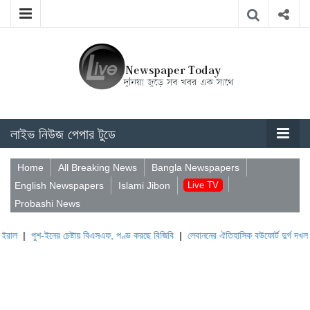
লাইভ নিউজ পেপার টুডে
Home
All Breaking News
Bangla Newspapers
English Newspapers
Islami Jibon
Live TV
Probashi News
ুশ-ইনের চেষ্টায় বিএসএফ, পণ্ড করছে বিজিবি
|
লেবাননের ঐতিহাসিক বউফোর্ট দুর্গ দখল করল ইসরা