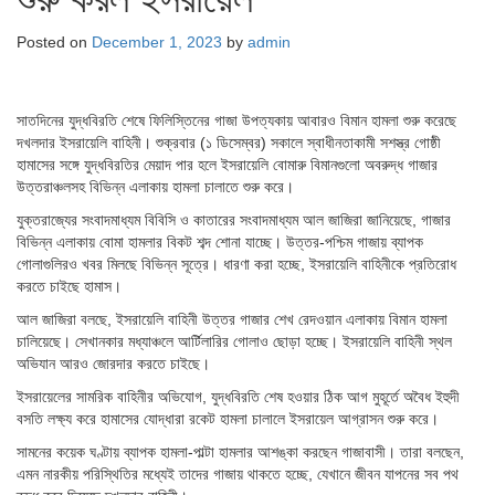
Posted on
December 1, 2023
by
admin
সাতদিনের যুদ্ধবিরতি শেষে ফিলিস্তিনের গাজা উপত্যকায় আবারও বিমান হামলা শুরু করেছে
দখলদার ইসরায়েলি বাহিনী। শুক্রবার (১ ডিসেম্বর) সকালে স্বাধীনতাকামী সশস্ত্র গোষ্ঠী
হামাসের সঙ্গে যুদ্ধবিরতির মেয়াদ পার হলে ইসরায়েলি বোমারু বিমানগুলো অবরুদ্ধ গাজার
উত্তরাঞ্চলসহ বিভিন্ন এলাকায় হামলা চালাতে শুরু করে।
যুক্তরাজ্যের সংবাদমাধ্যম বিবিসি ও কাতারের সংবাদমাধ্যম আল জাজিরা জানিয়েছে, গাজার
বিভিন্ন এলাকায় বোমা হামলার বিকট শব্দ শোনা যাচ্ছে। উত্তর-পশ্চিম গাজায় ব্যাপক
গোলাগুলিরও খবর মিলছে বিভিন্ন সূত্রে। ধারণা করা হচ্ছে, ইসরায়েলি বাহিনীকে প্রতিরোধ
করতে চাইছে হামাস।
আল জাজিরা বলছে, ইসরায়েলি বাহিনী উত্তর গাজার শেখ রেদওয়ান এলাকায় বিমান হামলা
চালিয়েছে। সেখানকার মধ্যাঞ্চলে আর্টিলারির গোলাও ছোড়া হচ্ছে। ইসরায়েলি বাহিনী স্থল
অভিযান আরও জোরদার করতে চাইছে।
ইসরায়েলের সামরিক বাহিনীর অভিযোগ, যুদ্ধবিরতি শেষ হওয়ার ঠিক আগ মুহূর্তে অবৈধ ইহুদী
বসতি লক্ষ্য করে হামাসের যোদ্ধারা রকেট হামলা চালালে ইসরায়েল আগ্রাসন শুরু করে।
সামনের কয়েক ঘণ্টায় ব্যাপক হামলা-পাল্টা হামলার আশঙ্কা করছেন গাজাবাসী। তারা বলছেন,
এমন নারকীয় পরিস্থিতির মধ্যেই তাদের গাজায় থাকতে হচ্ছে, যেখানে জীবন যাপনের সব পথ