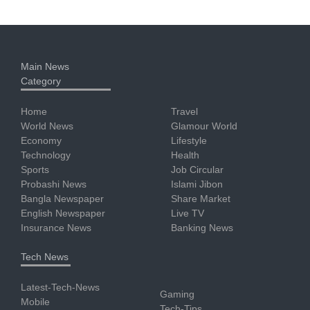
Main News
Category
Home
Travel
World News
Glamour World
Economy
Lifestyle
Technology
Health
Sports
Job Circular
Probashi News
Islami Jibon
Bangla Newspaper
Share Market
English Newspaper
Live TV
Insurance News
Banking News
Tech News
Latest-Tech-News
Gaming
Mobile
Tech-Tips