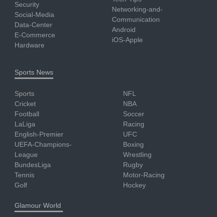
Security
Networking-and-
Social-Media
Communication
Data-Center
Android
E-Commerce
iOS-Apple
Hardware
Sports News
Sports
NFL
Cricket
NBA
Football
Soccer
LaLiga
Racing
English-Premier
UFC
UEFA-Champions-
Boxing
League
Wrestling
BundesLiga
Rugby
Tennis
Motor-Racing
Golf
Hockey
Glamour World