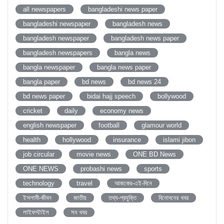
all newspapers
bangladeshi news paper
bangladeshi newspaper
bangladesh news
bangladesh newspaper
bangladesh news paper
bangladesh newspapers
bangla news
bangla newspaper
bangla news paper
bangla paper
bd news
bd news 24
bd news paper
bidai hajj speech
bollywood
cricket
daily
economy news
english newspaper
football
glamour world
health
hollywood
insurance
islami jibon
job circular
movie news
ONE BD News
ONE NEWS
probashi news
sports
technology
travel
আজকের-এই-দিনে
ইসলামী-জীবন
জাতীয়
তথ্য-প্রযুক্তি
বিনোদনের খবর
লাইফস্টাইল
সব খবর