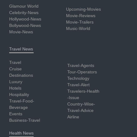
Glamour World
Upcoming-Movies
Celebrity-News
Movie-Reviews
Hollywood-News
Movie-Trailers
Bollywood-News
Music-World
Movie-News
Travel News
Travel
Travel-Agents
Cruise
Tour-Operators
Destinations
Technology
Luxury
Travel-Alert
Hotels
Travelers-Health
Hospitality
-Issue
Travel-Food-
Country-Wise-
Beverage
Travel-Advice
Events
Airline
Business-Travel
Health News