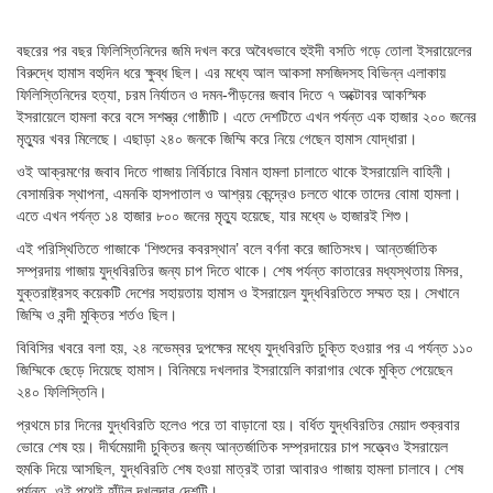
বছরের পর বছর ফিলিস্তিনিদের জমি দখল করে অবৈধভাবে হুইদী বসতি গড়ে তোলা ইসরায়েলের
বিরুদ্ধে হামাস বহুদিন ধরে ক্ষুব্ধ ছিল। এর মধ্যে আল আকসা মসজিদসহ বিভিন্ন এলাকায়
ফিলিস্তিনিদের হত্যা, চরম নির্যাতন ও দমন-পীড়নের জবাব দিতে ৭ অক্টোবর আকস্মিক
ইসরায়েলে হামলা করে বসে সশস্ত্র গোষ্ঠীটি। এতে দেশটিতে এখন পর্যন্ত এক হাজার ২০০ জনের
মৃত্যুর খবর মিলেছে। এছাড়া ২৪০ জনকে জিম্মি করে নিয়ে গেছেন হামাস যোদ্ধারা।
ওই আক্রমণের জবাব দিতে গাজায় নির্বিচারে বিমান হামলা চালাতে থাকে ইসরায়েলি বাহিনী।
বেসামরিক স্থাপনা, এমনকি হাসপাতাল ও আশ্রয় কেন্দ্রেও চলতে থাকে তাদের বোমা হামলা।
এতে এখন পর্যন্ত ১৪ হাজার ৮০০ জনের মৃত্যু হয়েছে, যার মধ্যে ৬ হাজারই শিশু।
এই পরিস্থিতিতে গাজাকে ‘শিশুদের কবরস্থান’ বলে বর্ণনা করে জাতিসংঘ। আন্তর্জাতিক
সম্প্রদায় গাজায় যুদ্ধবিরতির জন্য চাপ দিতে থাকে। শেষ পর্যন্ত কাতারের মধ্যস্থতায় মিসর,
যুক্তরাষ্ট্রসহ কয়েকটি দেশের সহায়তায় হামাস ও ইসরায়েল যুদ্ধবিরতিতে সম্মত হয়। সেখানে
জিম্মি ও বন্দী মুক্তির শর্তও ছিল।
বিবিসির খবরে বলা হয়, ২৪ নভেম্বর দুপক্ষের মধ্যে যুদ্ধবিরতি চুক্তি হওয়ার পর এ পর্যন্ত ১১০
জিম্মিকে ছেড়ে দিয়েছে হামাস। বিনিময়ে দখলদার ইসরায়েলি কারাগার থেকে মুক্তি পেয়েছেন
২৪০ ফিলিস্তিনি।
প্রথমে চার দিনের যুদ্ধবিরতি হলেও পরে তা বাড়ানো হয়। বর্ধিত যুদ্ধবিরতির মেয়াদ শুক্রবার
ভোরে শেষ হয়। দীর্ঘমেয়াদী চুক্তির জন্য আন্তর্জাতিক সম্প্রদায়ের চাপ সত্ত্বেও ইসরায়েল
হুমকি দিয়ে আসছিল, যুদ্ধবিরতি শেষ হওয়া মাত্রই তারা আবারও গাজায় হামলা চালাবে। শেষ
পর্যন্ত, ওই পথেই হাঁটল দখলদার দেশটি।