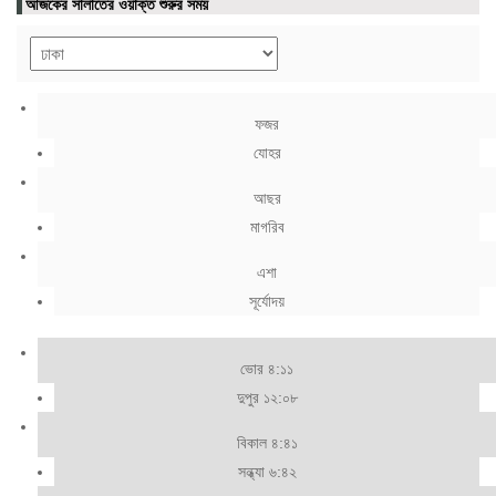
আজকের সালাতের ওয়াক্ত শুরুর সময়
ফজর
যোহর
আছর
মাগরিব
এশা
সূর্যোদয়
ভোর ৪:১১
দুপুর ১২:০৮
বিকাল ৪:৪১
সন্ধ্যা ৬:৪২