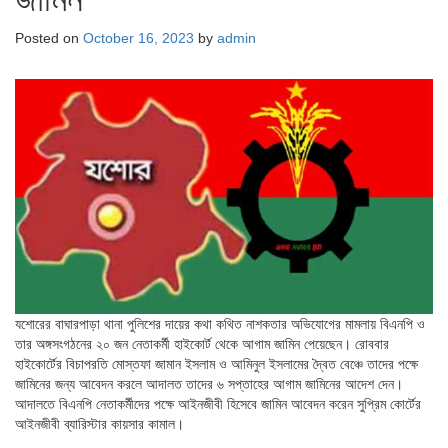
Posted on
October 16, 2023
by
admin
যশোরের বাঘারপাড়া থানা পুলিশের দায়ের কথা কথিত নাশকতার অভিযোগের মামলায় বিএনপি ও
তার অঙ্গসংগঠনের ২০ জন নেতাকর্মী হাইকোর্ট থেকে আগাম জামিন পেয়েছেন। রোববার
হাইকোর্টের বিচাপরতি মোস্তফা জামান ইসলাম ও আমিনুল ইসলামের দ্বৈত বেঞ্চে তাদের পক্ষে
জামিনের জন্য আবেদন করলে আদালত তাদের ৬ সপ্তাহের আগাম জামিনের আদেশ দেন।
আদালতে বিএনপি নেতাকর্মীদের পক্ষে আইনজীবী হিসেবে জামিন আবেদন করেন সুপ্রিম কোর্টের
আইনজীবী ব্যারিস্টার কায়সার কামাল।