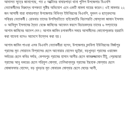
আদালত সূত্রে জানাগেছে, গত ৫ অক্টোবর বাঘারপাড়া থানা পুলিশ উপজেলার বিএনপি
নেতাকর্মীদের বিরুদ্ধে নাশকতা সৃষ্টির অভিযোগ এনে একটি মামলা দায়ের করেন। ওই মামলার ২২
জন আসামী যারা বাঘারপাড়া উপজেলার বিভিন্ন ইউনিয়নের বিএনপি, যুবদল ও ছাত্রদলের
সক্রিয় নেতাকর্মী। রোববার তাদের উপস্থিতিতে হাইকোর্টের বিচাপরতি মোস্তফা জামান ইসলাম
ও আমিনুল ইসলামের দ্বৈত বেঞ্চে জামিনের আবেদন করলে বিচারকদ্বয় তাদের ৬ সপ্তাহের
আগাম জামিনের আদেশ দেন। আগাম জামিন চলাকালীন সময়ে আসামীদের কোনোপ্রকার হয়রানি
করা যাবেনা বলেও আদেশে উল্লেখ করা হয়।
আগাম জামিন পাওয়া এসব বিএনপি নেতাকর্মীরা হলেন, উপজেলার বন্দবিলা ইউনিয়নের মির্জাপুর
গ্রামের মৃত সোয়াতব বিশ্বাসের ছেলে আনোয়ার হোসেন ভুট্রো, বড়খুদড়া গ্রামের ওয়াজেদ
সর্দারের ছেলে কবির সর্দার, কেশবপুর গ্রামের হাসান আলীর ছেলে কামরুজ্জামান টিটু, প্রেমচারা
গ্রামের আবু বকরের ছেলে শরিফুল মোল্যা, তেলিধান্যপুর গ্রামের ইছহাক মোল্যার ছেলে
মোজাফফার হোসেন, বড় খুদড়ার মৃত মোবারক মোল্যার ছেলে মেহের আলী,