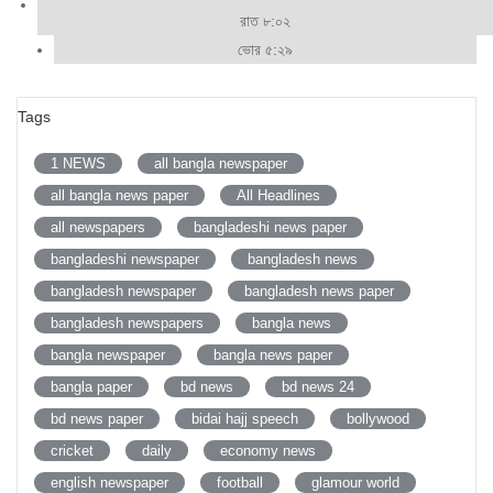
রাত ৮:০২
ভোর ৫:২৯
Tags
1 NEWS
all bangla newspaper
all bangla news paper
All Headlines
all newspapers
bangladeshi news paper
bangladeshi newspaper
bangladesh news
bangladesh newspaper
bangladesh news paper
bangladesh newspapers
bangla news
bangla newspaper
bangla news paper
bangla paper
bd news
bd news 24
bd news paper
bidai hajj speech
bollywood
cricket
daily
economy news
english newspaper
football
glamour world