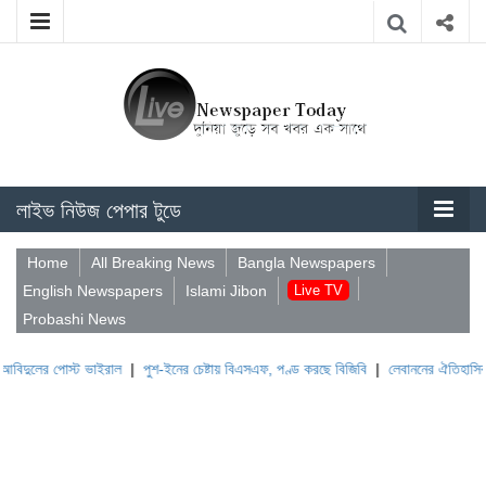
লাইভ নিউজ পেপার টুডে
Home
All Breaking News
Bangla Newspapers
English Newspapers
Islami Jibon
Live TV
Probashi News
 পোস্ট ভাইরাল
|
পুশ-ইনের চেষ্টায় বিএসএফ, পণ্ড করছে বিজিবি
|
লেবাননের ঐতিহাসিক বউফোর্ট 