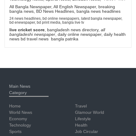
All Bangla Newspaper, All English Newspaper, breaking
bangla news, BD News Headlines, bangla news headlines
24 news headlines, bd online newspapers, latest bangla newspaper,
bd enewspaper, bd print media, bangla live tv
live cricket score
, bangladesh news directory,
all
bangladeshi newspaper
, daily online newspaper, daily health
news bd travel news bangla patrika
Main News
Category
Home
Travel
World News
Glamour World
Economy
Lifestyle
Technology
Health
Sports
Job Circular