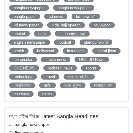
bangla newspaper
bangla news paper
bangla paper
bd news
bd news 24
bd news paper
bidai hajj speech
bollywood
cricket
daily
economy news
english newspaper
football
glamour world
health
hollywood
insurance
islami jibon
job circular
movie news
ONE BD News
ONE NEWS
probashi news
sports
technology
travel
আজকের-এই-দিনে
ইসলামী-জীবন
জাতীয়
তথ্য-প্রযুক্তি
বিনোদনের খবর
লাইফস্টাইল
সব খবর
বাংলা লাইভ নিউজ Latest Bangla Headlines
all bangla newspaper
24 live newspaper