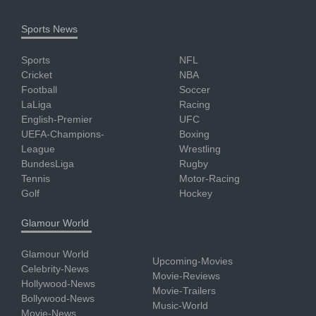
Sports News
Sports
NFL
Cricket
NBA
Football
Soccer
LaLiga
Racing
English-Premier
UFC
UEFA-Champions-
Boxing
League
Wrestling
BundesLiga
Rugby
Tennis
Motor-Racing
Golf
Hockey
Glamour World
Glamour World
Upcoming-Movies
Celebrity-News
Movie-Reviews
Hollywood-News
Movie-Trailers
Bollywood-News
Music-World
Movie-News