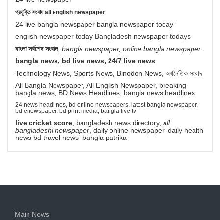
প্রযুক্তি সংবাদ all english newspaper
24 live bangla newspaper bangla newspaper today
english newspaper today Bangladesh newspaper todays
বাংলা সর্বশেষ সংবাদ
,
bangla newspaper, online bangla newspaper
bangla news, bd live news, 24/7 live news
Technology News, Sports News, Binodon News, অর্থনৈতিক সংবাদ
All Bangla Newspaper, All English Newspaper, breaking
bangla news, BD News Headlines, bangla news headlines
24 news headlines, bd online newspapers, latest bangla newspaper,
bd enewspaper, bd print media, bangla live tv
live cricket score
, bangladesh news directory,
all
bangladeshi newspaper
, daily online newspaper, daily health
news bd travel news bangla patrika
Main News