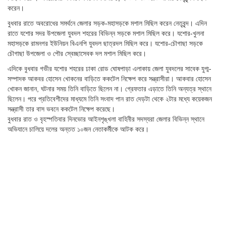
করেন।
বুধবার রাতে অবরোধের সমর্থনে জেলার সড়ক-মহাসড়কে মশাল মিছিল করেন নেতৃবৃন্দ। এদিন
রাতে যশোর সদর উপজেলা যুবদল শহরের বিভিন্ন সড়কে মশাল মিছিল করে। যশোর-খুলনা
মহাসড়কে রামনগর ইউনিয়ন বিএনপি যুবদল ছাত্রদল মিছিল করে। যশোর-চৌগাছা সড়কে
চৌগাছা উপজেলা ও পৌর স্বেচ্ছাসেবক দল মশাল মিছিল করে।
এদিকে বুধবার গভীর যশোর শহরের ঢাকা রোড ঘোষপাড়া এলাকায় জেলা যুবদলের সাবেক যুগ্ম-
সম্পাদক আকবর হোসেন খোকনের বাড়িতে ককটেল নিক্ষেপ করে সন্ত্রাসীরা। আকবার হোসেন
খোকন জানান, ঘটনার সময় তিনি বাড়িতে ছিলেন না। গ্রেফতার এড়াতে তিনি অন্যত্র স্থানে
ছিলেন। পরে প্রতিবেশীদের মাধ্যমে তিনি সংবাদ পান রাত দেড়টা থেকে ২টার মধ্যে কয়েকজন
সন্ত্রাসী তার বাস ভবনে ককটেল নিক্ষেপ করেছে।
বুধবার রাত ও বৃহস্পতিবার দিনভোর আইনশৃঙ্খলা বাহিনীর সদস্যরা জেলার বিভিন্ন স্থানে
অভিযানে চালিয়ে দলের অন্তত ১০জন নেতাকর্মীকে আটক করে।