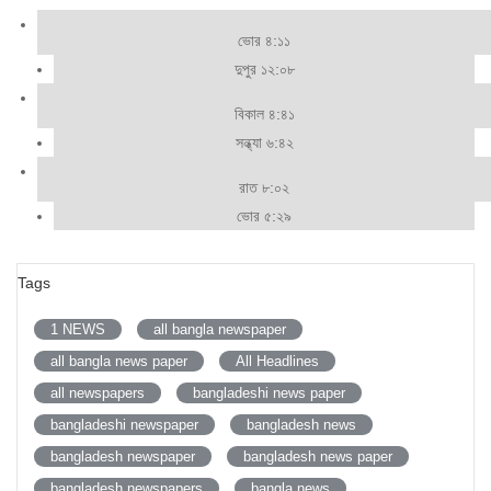
ভোর ৪:১১
দুপুর ১২:০৮
বিকাল ৪:৪১
সন্ধ্যা ৬:৪২
রাত ৮:০২
ভোর ৫:২৯
Tags
1 NEWS
all bangla newspaper
all bangla news paper
All Headlines
all newspapers
bangladeshi news paper
bangladeshi newspaper
bangladesh news
bangladesh newspaper
bangladesh news paper
bangladesh newspapers
bangla news