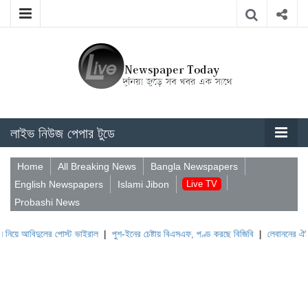
লাইভ নিউজ পেপার টুডে
Home
All Breaking News
Bangla Newspapers
English Newspapers
Islami Jibon
Live TV
Probashi News
দুলের পোস্ট ভাইরাল
|
পুশ-ইনের চেষ্টায় বিএসএফ, পণ্ড করছে বিজিবি
|
লেবাননের ঐতিহাসিক বউফ