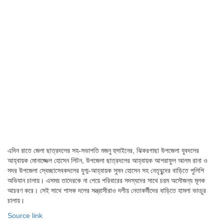
এদিন রাতে জেলা ছাত্রদলের সহ-সভাপতি মজনু হুসাইনের, ঝিকরগাছা উপজেলা যুবদলের
আহ্বায়ক মোনাজ্জেল হোসেন লিটন, উপজেলা ছাত্রদলের আহ্বায়ক আশরাফুল আলম রানা ও
সদর উপজেলা স্বেচ্ছাসেবকদলের যুগ্ম-আহ্বায়ক সুমন হোসেন সহ নেতৃবৃন্দের বাড়িতে পুলিশি
অভিযান চালায়। এসময় তাদেরকে না পেয়ে পরিবারের সদস্যদের সাথে চরম অসৌজন্য মূলক
আচরণ করে। সেই সাথে শাসক দলের সন্ত্রাসীরাও দলীয় নেতাকর্মীদের বাড়িতে হামলা ভাংচুর
চালায়।
Source link