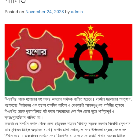
Posted on
November 24, 2023
by
admin
বিএনপির ডাকে যশোরের ষষ্ঠ দফার অবরোধ সর্বাত্মক পালিত হয়েছে। বতর্মান সরকারের পদত্যাগ,
প্রহসনের নির্বাচনের এক তরফা তফসিল বাতিল ও দেশব্যাপী আইনশৃঙ্খলা বাহিনীর তান্ডবে
বিএনপির ডাকে বৃহস্পতিবার ষষ্ঠ দফার অবরোধের শেষ দিন জেলা জুড়ে শান্তিপূর্ণ ও
স্বতঃস্ফূর্তভাবে পালিত হয়।
অবরোধের সমর্থনে সকাল থেকে জেলা ছাত্রদল শহরের বিভিন্ন সড়কে সরকার বিরোধী স্লোগান
আর মুক্তির মিছিল অব্যাহত রাখে। যশোর ঢাকা মহাসড়কে সদর উপজেলা স্বেচ্ছাসেবক দল
মিছিল করে । অবরোধের সমর্থনে নগর বিএনপির ১, ২ ও ৩ নং ওয়ার্ড শাখার নেতৃবৃন্দ মিছিল