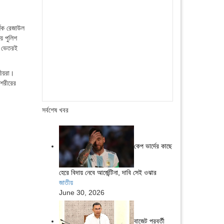
্শক রেজাউল
ে পুলিশ
র ভেতরই
নীয়রা।
 শরীরের
সর্বশেষ খবর
কেপ ভার্দের কাছে
হেরে বিদায় নেবে আর্জেন্টিনা, দাবি সেই ওঝার
জাতীয়
June 30, 2026
বাজেট পরবর্তী