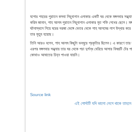
যশোর শহরের পুরাতন কসবা লিচুবাগান এলাকার একটি ঘর থেকে মঙ্গলবার সন্ধ্যা
করিম জানান, শাহ আলম পুরাতন লিচুবাগান এলাকার মৃত শফি শেখের ছেলে। মঙ্গ
ঘটনাস্থলে গিয়ে ঘরের দরজা ভেঙ্গে ভেতর থেকে শাহ আলমের লাশ উদ্ধার 
তার মৃত্যু হয়েছে।
তিনি আরও বলেন, শাহ আলম কিছুটা ভবঘুরে প্রকৃতির ছিলেন। এ কারণে তার স
এরপর মঙ্গলবার সন্ধ্যায় তার ঘর থেকে পচা দুর্গন্ধ বেরিয়ে আসার বিষয়টি
কোথাও আঘাতের চিহ্ন পাওয়া যায়নি।
Source link
এই পোস্টটি যদি ভালো লেগে থাকে তাহল