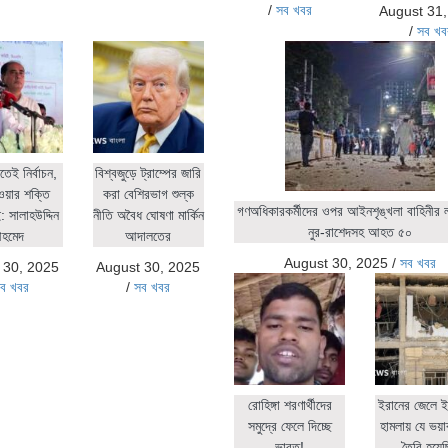
/
সব খবর
August 31
/
সব খব
িতেই নির্বাচন,
বিশ্বজুড়ে ট্রাম্পের জারি
ওয়ার শক্তি
করা বেশিরভাগ শুল্ক
গণঅধিকারকর্মীদের ওপর আইনশৃঙ্খলা বাহিনীর লা
 সালাহউদ্দিন
নীতি অবৈধ ঘোষণা মার্কিন
নুর-রাশেদসহ আহত ৫০
হমেদ
আদালতের
August 30, 2025
/
সব খবর
 30, 2025
August 30, 2025
ব খবর
/
সব খবর
রোহিঙ্গা শরণার্থীদের
ইরানের জেলে ই
সমুদ্রে ফেলে দিচ্ছে
হামলায় যে ভয়াব
ভারত!
তৈরি হয়ে