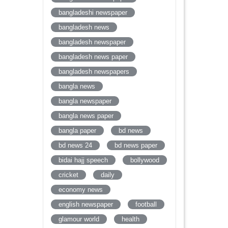
bangladeshi newspaper
bangladesh news
bangladesh newspaper
bangladesh news paper
bangladesh newspapers
bangla news
bangla newspaper
bangla news paper
bangla paper
bd news
bd news 24
bd news paper
bidai hajj speech
bollywood
cricket
daily
economy news
english newspaper
football
glamour world
health