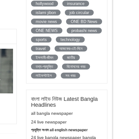
hollywood
insurance
islami jibon
job circular
movie news
ONE BD News
ONE NEWS
probashi news
sports
technology
travel
আজকের-এই-দিনে
ইসলামী-জীবন
জাতীয়
তথ্য-প্রযুক্তি
বিনোদনের খবর
লাইফস্টাইল
সব খবর
বাংলা লাইভ নিউজ Latest Bangla
Headlines
all bangla newspaper
24 live newspaper
প্রযুক্তি সংবাদ all english newspaper
24 live bangla newspaper bangla