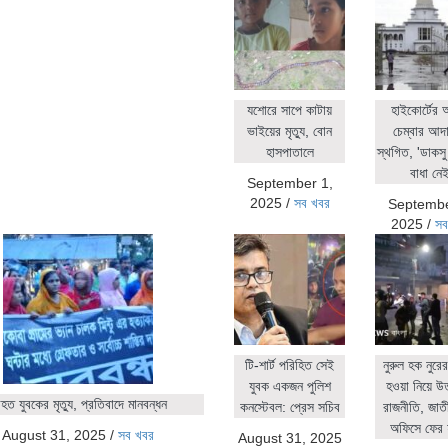
যশোরে সাপে কাটায়
হাইকোর্টের
ভাইয়ের মৃত্যু, বোন
চেম্বার আদ
হাসপাতালে
স্থগিত, 'ডাকসু 
বাধা নেই
September 1,
2025
/
সব খবর
Septembe
2025
/
সব
টি-শার্ট পরিহিত সেই
নুরুল হক নুর
যুবক একজন পুলিশ
হওয়া নিয়ে উ
ত যুবকের মৃত্যু, প্রতিবাদে মানবন্ধন
কনস্টেবল: প্রেস সচিব
রাজনীতি, জাতীয়
অফিসে ফের 
August 31, 2025
/
সব খবর
August 31, 2025