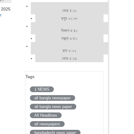
, 2025
ভোর ৪:১১
র
দুপুর ১২:০৮
বিকাল ৪:৪১
সন্ধ্যা ৬:৪২
রাত ৮:০২
ভোর ৫:২৯
Tags
1 NEWS
all bangla newspaper
all bangla news paper
All Headlines
all newspapers
bangladeshi news paper