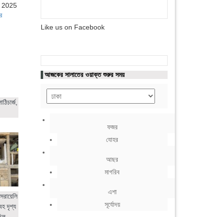
, 2025
র
Like us on Facebook
আজকের সালাতের ওয়াক্ত শুরুর সময়
ঠিচার্জ,
ফজর
যোহর
আছর
মাগরিব
এশা
সরায়েলি
সূর্যোদয়
হ দৃশ্য
ছিল