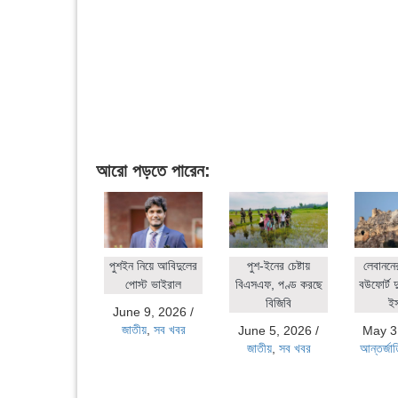
আরো পড়তে পারেন:
পুশইন নিয়ে আবিদুলের
পুশ-ইনের চেষ্টায়
লেবাননে
পোস্ট ভাইরাল
বিএসএফ, পণ্ড করছে
বউফোর্ট দ
বিজিবি
ই
June 9, 2026
/
জাতীয়
,
সব খবর
June 5, 2026
/
May 3
জাতীয়
,
সব খবর
আন্তর্জা