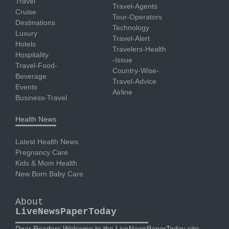
Travel
Travel-Agents
Cruise
Tour-Operators
Destinations
Technology
Luxury
Travel-Alert
Hotels
Travelers-Health
Hospitality
-Issue
Travel-Food-
Country-Wise-
Beverage
Travel-Advice
Events
Airline
Business-Travel
Health News
Latest Health News
Pregnancy Care
Kids & Mom Health
New Born Baby Care
About
LiveNewsPaperToday
Dear Readers Welcome to the LiveNewsPaperToday site.