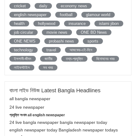
cricket
daily
economy news
english newspaper
football
glamour world
health
hollywood
insurance
islami jibon
job circular
movie news
ONE BD News
ONE NEWS
probashi news
sports
technology
travel
আজকের-এই-দিনে
ইসলামী-জীবন
জাতীয়
তথ্য-প্রযুক্তি
বিনোদনের খবর
লাইফস্টাইল
সব খবর
বাংলা লাইভ নিউজ Latest Bangla Headlines
all bangla newspaper
24 live newspaper
প্রযুক্তি সংবাদ all english newspaper
24 live bangla newspaper bangla newspaper today
english newspaper today Bangladesh newspaper todays