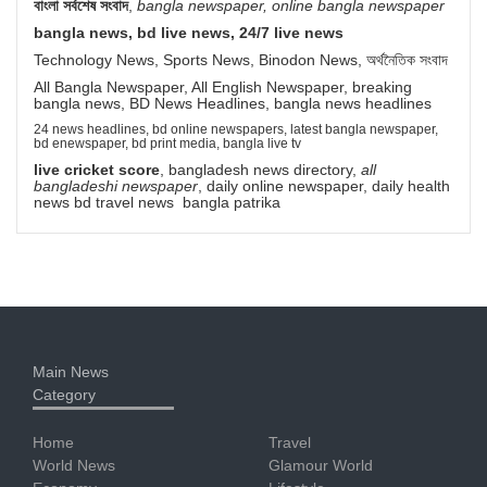
বাংলা সর্বশেষ সংবাদ
,
bangla newspaper, online bangla newspaper
bangla news, bd live news, 24/7 live news
Technology News, Sports News, Binodon News, অর্থনৈতিক সংবাদ
All Bangla Newspaper, All English Newspaper, breaking
bangla news, BD News Headlines, bangla news headlines
24 news headlines, bd online newspapers, latest bangla newspaper,
bd enewspaper, bd print media, bangla live tv
live cricket score
, bangladesh news directory,
all
bangladeshi newspaper
, daily online newspaper, daily health
news bd travel news bangla patrika
Main News
Category
Home
Travel
World News
Glamour World