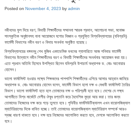
Posted on
November 4, 2023
by
admin
নবীনদের ফুল দিয়ে বরণ, বিদায়ী শিক্ষার্থীদের সম্মাননা স্মারক প্রদান, আলোচনা সভা, মনোজ্ঞ
সাংস্কৃতিক অনুষ্ঠানসহ নানা আয়োজনে যশোর বিজ্ঞান ও প্রযুক্তি বিশ্ববিদ্যালয়ের (যবিপ্রবি)
ফার্মেসী বিভাগের নবীন বরণ ও বিদায় সংবর্ধনা অনুষ্ঠিত হয়েছে।
বিশ্ববিদ্যালয়ের বঙ্গবন্ধু শেখ মুজিব একাডেমিক ভবনের গ্যালারিতে আজ শনিবার ফার্মেসী
বিভাগের উদ্যোগে নবীন শিক্ষার্থীদের বরণ ও বিদায়ী শিক্ষার্থীদের সংবর্ধনার আয়োজন করা হয়।
এতে প্রধান অতিথি হিসেবে উপস্থিত ছিলেন যবিপ্রবি উপাচার্য অধ্যাপক ড. মোঃ আনোয়ার
হোসেন।
ভালো ফার্মাসিস্ট হওয়ার লক্ষ্যে শিক্ষকদের পাশপাশি শিক্ষার্থীদের এগিয়ে আসার আহ্বান জানিয়ে
অধ্যাপক ড. মোঃ আনোয়ার হোসেন বলেন, ফার্মেসী বিভাগ হলো দক্ষ ও মেধাবী ফার্মাসিস্ট তৈরির
বিভাগ। ভালো ফার্মাসিস্ট হতে হলে তোমাদের দক্ষ ও পরিশ্রমী হতে হবে। দেশের যে লক্ষ্য
আগামীতে বিশ্ব মার্কেটে দেশীয় ঔষুধ রপ্তানি করে বৈদেশিক মুদ্রা আয় করা। তার জন্য
তোমাদের নিজেদের দক্ষ করে গড়ে তুলতে হবে। পৃথিবীর ফার্মসিউটিক্যালস এখন বায়োলজিক্যাল
ম্যাটেরিয়ালের দিকে ধাবিত হচ্ছে। তাই তোমাদের বায়োলজিক্যাল ম্যাটেরিয়াল সম্পর্কে আরও
স্বচ্ছ ধারণা থাকতে হবে। দক্ষ হয়ে নিজেদের আলোকিত করতে হবে, দেশকে আলোকিত করতে
হবে।