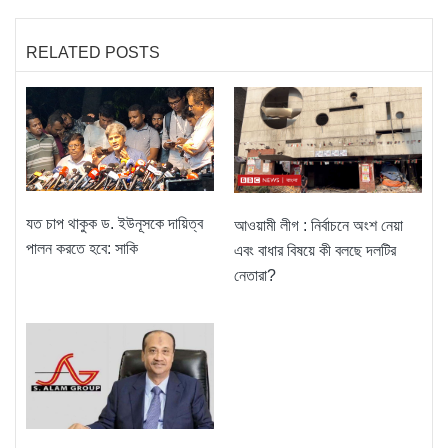
RELATED POSTS
যত চাপ থাকুক ড. ইউনূসকে দায়িত্ব
আওয়ামী লীগ : নির্বাচনে অংশ নেয়া
পালন করতে হবে: সাকি
এবং বাধার বিষয়ে কী বলছে দলটির
নেতারা?