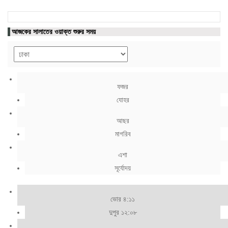
আজকের সালাতের ওয়াক্ত শুরুর সময়
ফজর
যোহর
আছর
মাগরিব
এশা
সূর্যোদয়
ভোর ৪:১১
দুপুর ১২:০৮