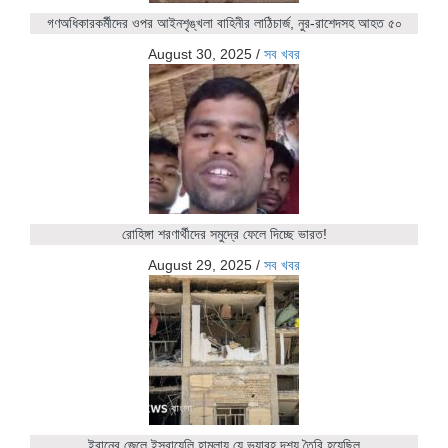
গণঅধিকারকর্মীদের ওপর আইনশৃঙ্খলা বাহিনীর লাঠিচার্জ, নুর-রাশেদসহ আহত ৫০
August 30, 2025
/
সব খবর
রোহিঙ্গা শরণার্থীদের সমুদ্রে ফেলে দিচ্ছে ভারত!
August 29, 2025
/
সব খবর
ইরানের জেলে ইসরায়েলি হামলায় যে ভয়াবহ দৃশ্য তৈরি হয়েছিল