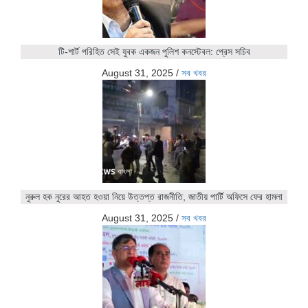
টি-শার্ট পরিহিত সেই যুবক একজন পুলিশ কনস্টেবল: প্রেস সচিব
August 31, 2025
/
সব খবর
নুরুল হক নুরের আহত হওয়া নিয়ে উত্তপ্ত রাজনীতি, জাতীয় পার্টি অফিসে ফের হামলা
August 31, 2025
/
সব খবর