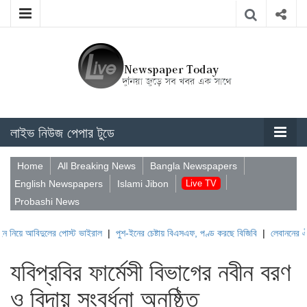
লাইভ নিউজ পেপার টুডে
Home
All Breaking News
Bangla Newspapers
English Newspapers
Islami Jibon
Live TV
Probashi News
িদুলের পোস্ট ভাইরাল
|
পুশ-ইনের চেষ্টায় বিএসএফ, পণ্ড করছে বিজিবি
|
লেবাননের ঐতিহাসিক বউ
যবিপ্রবির ফার্মেসী বিভাগের নবীন বরণ
ও বিদায় সংবর্ধনা অনুষ্ঠিত