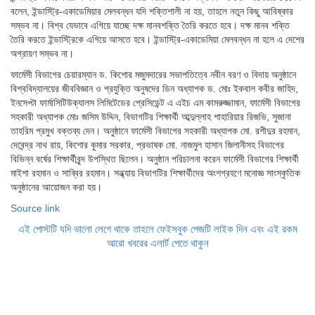
বলেন, ইন্ডাস্ট্রি-একাডেমিয়ার মেলবন্ধন যদি শক্তিশালী না হয়, তাহলে নতুন কিছু আবিষ্কার
সম্ভব না। বিশ্ব যেভাবে এগিয়ে যাচ্ছে দক্ষ মানবশক্তি তৈরি করতে হবে। দক্ষ মানব শক্তি
তৈরি করতে ইন্ডাস্ট্রিকে এগিয়ে আসতে হবে। ইন্ডাস্ট্রি-একাডেমিয়া মেলবন্ধন না হলে এ দেশের
অগ্রায়ণ সম্ভব না।
ফার্মেসী বিভাগের চেয়ারম্যান ড. কিশোর মজুমদারের সভাপতিত্বে নবীন বরণ ও বিদায় অনুষ্ঠানে
বিশ্ববিদ্যালয়ের জীববিজ্ঞান ও প্রযুক্তি অনুষদের ডিন অধ্যাপক ড. মোঃ ইকবাল কবীর জাহিদ,
ইনসেপ্টা ফার্মাসিটিউক্যালস লিমিটেডের প্রেসিডেন্ট এ এইচ এম কামরুজ্জামান, ফার্মেসী বিভাগের
সহকারী অধ্যাপক মোঃ জসিম উদ্দিন, বিভাগটির শিক্ষার্থী আব্দুল্লাহ শাহারিয়ার রিজভি, সুজানা
তাহরিম প্রমুখ বক্তব্য দেন। অনুষ্ঠানে ফার্মেসী বিভাগের সহকারী অধ্যাপক মো. রশীদুর রহমান,
দেবেন্দ্র নাথ রায়, কিশোর কুমার সরকার, প্রভাষক মো. নাজমুল হাসান জিলানীসহ বিভাগের
বিভিন্ন বর্ষের শিক্ষার্থীবৃন্দ উপস্থিত ছিলেন। অনুষ্ঠান পরিচালনা করেন ফার্মেসী বিভাগের শিক্ষার্থী
মাইশা রহমান ও সাব্বির রহমান। সন্ধ্যায় বিভাগটির শিক্ষার্থীদের অংশগ্রহণে মনোজ্ঞ সাংস্কৃতিক
অনুষ্ঠানের আয়োজন করা হয়।
Source link
এই পোস্টটি যদি ভালো লেগে থাকে তাহলে ফেইসবুক পেজটি লাইক দিন এবং এই রকম
আরো খবরের এলার্ট পেতে থাকুন