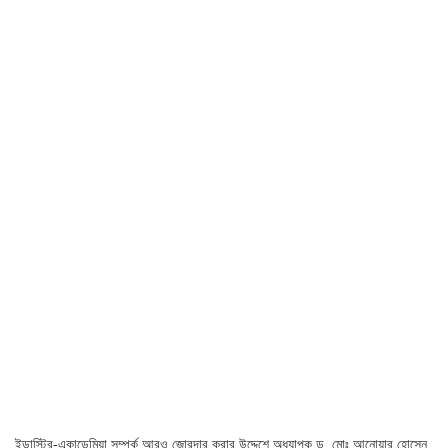
ইন্ডাস্ট্রি-একাডেমিয়া সম্পর্ক আরও জোরদার করার উদ্দেশে অধ্যাপক ড. মোঃ আনোয়ার হোসেন