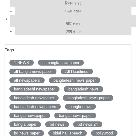
বিকাল ৪:৪১
সন্ধ্যা ৬:৪২
রাত ৮:০২
ভোর ৫:২৯
Tags
1 NEWS
all bangla newspaper
all bangla news paper
All Headlines
all newspapers
bangladeshi news paper
bangladeshi newspaper
bangladesh news
bangladesh newspaper
bangladesh news paper
bangladesh newspapers
bangla news
bangla newspaper
bangla news paper
bangla paper
bd news
bd news 24
bd news paper
bidai hajj speech
bollywood