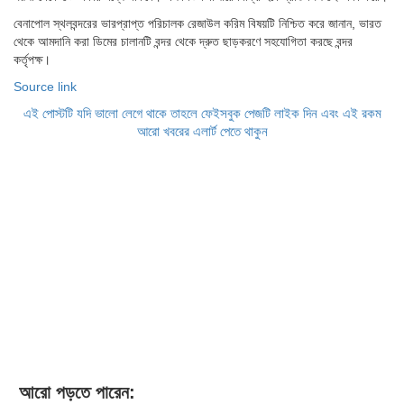
বেনাপোল স্থলবন্দরের ভারপ্রাপ্ত পরিচালক রেজাউল করিম বিষয়টি নিশ্চিত করে জানান, ভারত
থেকে আমদানি করা ডিমের চালানটি বন্দর থেকে দ্রুত ছাড়করণে সহযোগিতা করছে বন্দর
কর্তৃপক্ষ।
Source link
এই পোস্টটি যদি ভালো লেগে থাকে তাহলে ফেইসবুক পেজটি লাইক দিন এবং এই রকম
আরো খবরের এলার্ট পেতে থাকুন
আরো পড়তে পারেন: