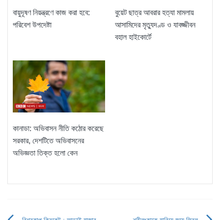
বুয়েট ছাত্র আবরার হত্যা মামলায়
বায়ুদূষণ নিয়ন্ত্রণে কাজ করা হবে:
আসামিদের মৃত্যুদণ্ড ও যাবজ্জীবন
পরিবেশ উপদেষ্টা
বহাল হাইকোর্টে
কানাডা: অভিবাসন নীতি কঠোর করেছে
সরকার, দেশটিতে অভিবাসনের
অভিজ্ঞতা তিক্ত হলো কেন
বিশ্বকাপ ক্রিকেট : আড়াই হাজার
শ্রীলংকাকে হারিয়ে জয়ে ফিরল