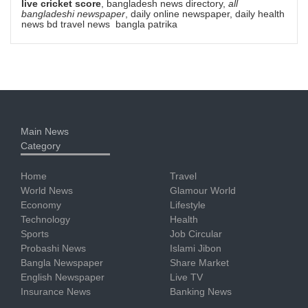
live cricket score
, bangladesh news directory,
all
bangladeshi newspaper
, daily online newspaper, daily health
news bd travel news bangla patrika
Main News
Category
Home
Travel
World News
Glamour World
Economy
Lifestyle
Technology
Health
Sports
Job Circular
Probashi News
Islami Jibon
Bangla Newspaper
Share Market
English Newspaper
Live TV
Insurance News
Banking News