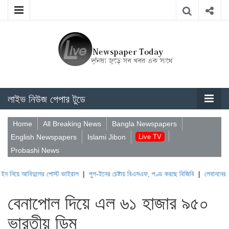
লাইভ নিউজ পেপার টুডে
Home
All Breaking News
Bangla Newspapers
English Newspapers
Islami Jibon
Live TV
Probashi News
বিদুলের পোস্ট ভাইরাল
|
পুশ-ইনের চেষ্টায় বিএসএফ, পণ্ড করছে বিজিবি
|
লেবাননের ঐতিহাসিক ব
বেনাপোল দিয়ে এল ৬১ হাজার ৯৫০
ভারতীয় ডিম