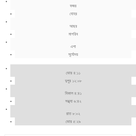
ফজর
যোহর
আছর
মাগরিব
এশা
সূর্যোদয়
ভোর ৪:১১
দুপুর ১২:০৮
বিকাল ৪:৪১
সন্ধ্যা ৬:৪২
রাত ৮:০২
ভোর ৫:২৯