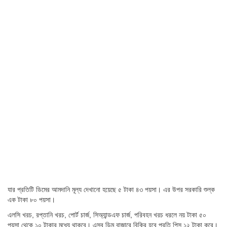
যার প্রতিটি ডিমের আমদানি মূল্য দেখানো হয়েছে ৫ টাকা ৪৩ পয়সা। এর উপর সরকারি শুল্ক
এক টাকা ৮০ পয়সা।
এলসি খরচ, রপ্তানি খরচ, পোর্ট চার্জ, সিঅ্যান্ডএফ চার্জ, পরিবহন খরচ ধরলে নয় টাকা ৫০
পয়সা থেকে ১০ টাকার মধ্যে থাকবে। এসব ডিম বাজারে বিক্রি হবে প্রতি পিস ১২ টাকা করে।