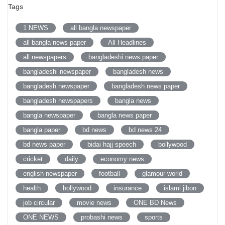
Tags
1 NEWS
all bangla newspaper
all bangla news paper
All Headlines
all newspapers
bangladeshi news paper
bangladeshi newspaper
bangladesh news
bangladesh newspaper
bangladesh news paper
bangladesh newspapers
bangla news
bangla newspaper
bangla news paper
bangla paper
bd news
bd news 24
bd news paper
bidai hajj speech
bollywood
cricket
daily
economy news
english newspaper
football
glamour world
health
hollywood
insurance
islami jibon
job circular
movie news
ONE BD News
ONE NEWS
probashi news
sports