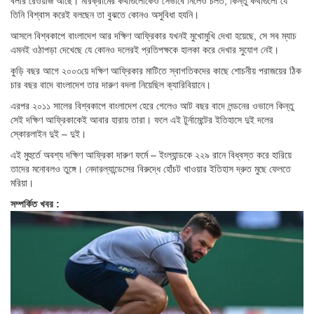
বলার রেওয়াজ আছে। মারক্রামের কথাগুলোকেও সেভাবে নিলেও চলত, কিন্তু কথাগুলো যে
তিনি বিশ্বাস করেই বলছেন তা বুঝতে কোনও অসুবিধা হযনি।
আসলে বিশ্বকাপে বাংলাদেশ আর দক্ষিণ আফ্রিকার যখনই মুখোমুখি দেখা হয়েছে, সে সব ম্যাচ
এমনই ওঠাপড়া দেখেছে যে কোনও দলেরই প্রতিপক্ষকে হালকা করে দেখার সুযোগ নেই।
কুড়ি বছর আগে ২০০৩য়ে দক্ষিণ আফ্রিকার মাটিতে স্বাগতিকদের কাছে শোচনীয় পরাজয়ের ঠিক
চার বছর বাদে বাংলাদেশ তার দারুণ বদলা নিয়েছিল ক্যারিবিয়ানে।
এরপর ২০১১ সালের বিশ্বকাপে বাংলাদেশ হেরে গেলেও আট বছর বাদে লন্ডনের ওভালে কিন্তু
সেই দক্ষিণ আফ্রিকাকেই আবার হারায় তারা। ফলে এই টুর্নামেন্টের ইতিহাসে দুই দলের
স্কোরলাইন দুই – দুই।
এই মুহুর্তে অবশ্য দক্ষিণ আফ্রিকা দারুণ ফর্মে – ইংল্যান্ডকে ২২৯ রানে বিধ্বস্ত করে হারিয়ে
তাদের মনোবলও তুঙ্গে। নেদারল্যান্ডেসের বিরুদ্ধে হোঁচট খাওয়ার ইতিহাস দ্রুত মুছে ফেলতে
মরিয়া।
সম্পর্কিত খবর :