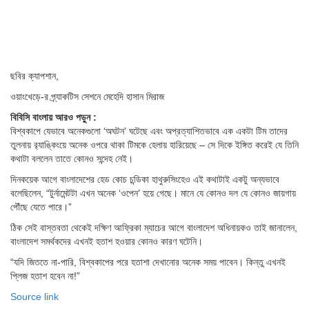
ছবির ক্যাপশান,
ওয়াংখেড়ে-র প্র্যাকটিস সেশনে মেহেদি হাসান মিরাজ
বিবিসি বাংলায় আরও পড়ুন :
বিশ্বকাপে যেভাবে অনেকগুলো ‘অঘটন’ ঘটেছে এবং অপ্রত্যাশিতভাবে এক একটা টিম তাদের
তুলনায় র‍্যাঙ্কিংয়ে অনেক ওপরে থাকা টিমকে হেলায় হারিয়েছে – সে দিকে ইঙ্গিত করেই যে তিনি
কথাটা বললেন তাতে কোনও সন্দেহ নেই।
দিনকয়েক আগে বাংলাদেশের হেড কোচ চন্ডিকা হাথুরুসিংহেও এই কথাটাই একটু অন্যভাবে
বলেছিলেন, “টুর্নামেন্টটা এখন অনেক ‘ওপেন’ হয়ে গেছে। মানে যে কোনও দল যে কোনও জায়গায়
পৌঁছে যেতে পারে।”
ঠিক সেই বাস্তবতা থেকেই দক্ষিণ আফ্রিকা ম্যাচের আগে বাংলাদেশ অধিনায়কও তাই জানালেন,
বাংলাদেশ সমর্থকদের এখনই হতাশ হওয়ার কোনও কারণ ঘটেনি।
“যদি জিততে না-পারি, বিশ্বকাপের পরে হতাশা দেখানোর অনেক সময় পাবেন। কিন্তু এখনই
প্লিজ হতাশ হবেন না!”
Source link