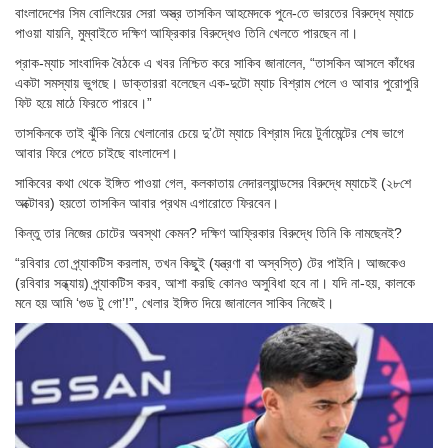
বাংলাদেশের সিম বোলিংয়ের সেরা অস্ত্র তাসকিন আহমেদকে পুনে-তে ভারতের বিরুদ্ধে ম্যাচে
পাওয়া যায়নি, মুম্বাইতে দক্ষিণ আফ্রিকার বিরুদ্ধেও তিনি খেলতে পারছেন না।
প্রাক-ম্যাচ সাংবাদিক বৈঠকে এ খবর নিশ্চিত করে সাকিব জানালেন, “তাসকিন আসলে কাঁধের
একটা সমস্যায় ভুগছে। ডাক্তাররা বলেছেন এক-দুটো ম্যাচ বিশ্রাম পেলে ও আবার পুরোপুরি
ফিট হয়ে মাঠে ফিরতে পারবে।”
তাসকিনকে তাই ঝুঁকি নিয়ে খেলানোর চেয়ে দু’টো ম্যাচে বিশ্রাম দিয়ে টুর্নামেন্টের শেষ ভাগে
আবার ফিরে পেতে চাইছে বাংলাদেশ।
সাকিবের কথা থেকে ইঙ্গিত পাওয়া গেল, কলকাতায় নেদারল্যান্ডসের বিরুদ্ধে ম্যাচেই (২৮শে
অক্টোবর) হয়তো তাসকিন আবার প্রথম এগারোতে ফিরবেন।
কিন্তু তার নিজের চোটের অবস্থা কেমন? দক্ষিণ আফ্রিকার বিরুদ্ধে তিনি কি নামছেনই?
“রবিবার তো প্র্যাকটিস করলাম, তখন কিছু্ই (যন্ত্রণা বা অস্বস্তি) টের পাইনি। আজকেও
(রবিবার সন্ধ্যায়) প্র্যাকটিস করব, আশা করছি কোনও অসুবিধা হবে না। যদি না-হয়, কালকে
মনে হয় আমি ‘গুড টু গো’!”, খেলার ইঙ্গিত দিয়ে জানালেন সাকিব নিজেই।