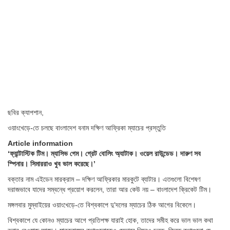
ছবির ক্যাপশান,
ওয়াংখেড়ে-তে চলছে বাংলাদেশ বনাম দক্ষিণ আফ্রিকা ম্যাচের প্রস্তুতি
Article information
‘ফ্যান্টাস্টিক টিম। ম্যাসিভ গেম। গ্রেট বোলিং অ্যাটাক। ওয়েল রাউন্ডেড। দারুণ সব
স্পিনার। সিমাররাও খুব ভাল করেছে।’
বক্তার নাম এইডেন মারক্রাম – দক্ষিণ আফ্রিকার মারকুটে ব্যাটার। এতগুলো বিশেষণ
দরাজভাবে যাদের সম্বন্ধে প্রয়োগ করলেন, তারা আর কেউ নয় – বাংলাদেশ ক্রিকেট টিম।
মঙ্গলবার মুম্বাইয়ের ওয়াংখেড়ে-তে বিশ্বকাপে দু’দলের ম্যাচের ঠিক আগের বিকেলে।
বিশ্বকাপে যে কোনও ম্যাচের আগে প্রতিপক্ষ যারাই হোক, তাদের সমীহ করে ভাল ভাল কথা