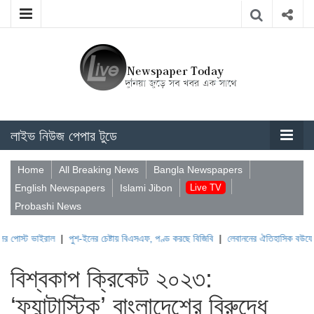
লাইভ নিউজ পেপার টুডে
Home
All Breaking News
Bangla Newspapers
English Newspapers
Islami Jibon
Live TV
Probashi News
াল
|
পুশ-ইনের চেষ্টায় বিএসএফ, পণ্ড করছে বিজিবি
|
লেবাননের ঐতিহাসিক বউফোর্ট দুর্গ দখল ক
বিশ্বকাপ ক্রিকেট ২০২৩:
‘ফ্যান্টাস্টিক’ বাংলাদেশের বিরুদ্ধে