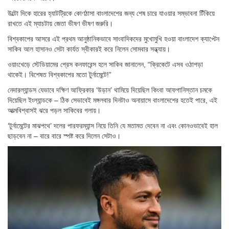
উল্টো দিকে হারের হ্যাটট্রিকে কোণঠাসা বাংলাদেশের জন্য শেষ চারে যাওয়ার সম্ভাবনা টিঁকিয়ে
রাখতে এই ম্যাচটায় জেতা ভীষণ ভীষণ জরুরি।
বিশ্বকাপের আসরে এই প্রথম আনুষ্ঠানিকভাবে সাংবাদিকদের মুখোমুখি হওয়া বাংলাদেশ ক্যাপ্টেন
সাকিব আল হাসানও সেটা কার্যত স্বীকারই করে নিলেন সোমবার সন্ধ্যায়।
ওয়াংখেড়ে স্টেডিয়ামের প্রেস কনফারেন্স হলে সাকিব জানালেন, “ক্রিকেটে এসব ওঠাপড়া
থাকেই। বিশেষত বিশ্বকাপের মতো টুর্নামেন্টে!”
নেদারল্যান্ডস যেভাবে দক্ষিণ আফ্রিকার ‘উড়ান’ থামিয়ে দিয়েছিল কিংবা আফগানিস্তান চমকে
দিয়েছিল ইংল্যান্ডকে – ঠিক সেভাবেই মঙ্গলবার দিনটাও অনায়াসে বাংলাদেশের হতেই পারে, এই
আত্মবিশ্বাসই ঝরে পড়ল সাকিবের গলায়।
‘টুর্নামেন্টের মাঝপথে’ দলের পারফরম্যান্স নিয়ে তিনি যে মতামত দেবেন না এবং কোনওভাবেই হাল
ছাড়বেন না – বারে বারে স্পষ্ট করে দিলেন সেটাও।