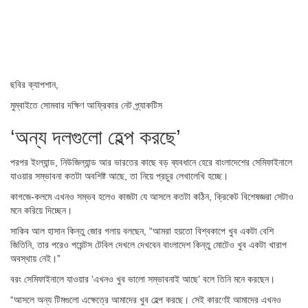
ছবির ক্যাপশান,
মুম্বাইতে সোমবার দক্ষিণ আফ্রিকার নেট প্র্যাকটিস
‘অন্য দলগুলো হেল্প করছে’
পরপর ইংল্যান্ড, নিউজিল্যান্ড আর ভারতের কাছে বড় ব্যবধানে হেরে বাংলাদেশের সেমিফাইনালে
যাওয়ার সম্ভাবনা কতটা অবশিষ্ট আছে, তা নিয়ে প্রচুর লেখালেখি হচ্ছে।
কাগজে-কলমে এখনও সম্ভব হলেও কাজটা যে আসলে কতটা কঠিন, ক্রিকেট বিশেষজ্ঞরা সেটাও
মনে করিয়ে দিচ্ছেন।
সাকিব আল হাসান কিন্তু জোর গলায় বলছেন, “আমরা হয়তো বিশ্বকাপে খুব একটা বেশি
জিতিনি, তার পরেও পয়েন্টস টেবিল দেখলে দেখবেন বাংলাদেশ কিন্তু মোটেও খুব একটা খারাপ
অবস্থায় নেই।”
বরং সেমিফাইনালে যাওয়ার ‘এখনও খুব ভালো সম্ভাবনাই আছে’ বলে তিনি মনে করছেন।
“আসলে অন্য টিমগুলো এক্ষেত্রে আমাদের খুব হেল্প করছে। সেই কারণেই আমাদের এখনও