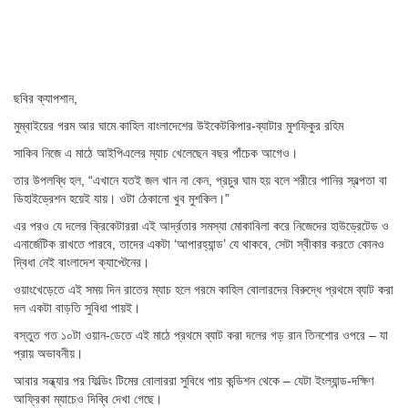
ছবির ক্যাপশান,
মুম্বাইয়ের গরম আর ঘামে কাহিল বাংলাদেশের উইকেটকিপার-ব্যাটার মুশফিকুর রহিম
সাকিব নিজে এ মাঠে আইপিএলের ম্যাচ খেলেছেন বছর পাঁচেক আগেও।
তার উপলব্ধি হল, “এখানে যতই জল খান না কেন, প্রচুর ঘাম হয় বলে শরীরে পানির স্বল্পতা বা
ডিহাইড্রেশন হয়েই যায়। ওটা ঠেকানো খুব মুশকিল।”
এর পরও যে দলের ক্রিকেটাররা এই আর্দ্রতার সমস্যা মোকাবিলা করে নিজেদের হাউড্রেটেড ও
এনার্জেটিক রাখতে পারবে, তাদের একটা ‘আপারহ্যান্ড’ যে থাকবে, সেটা স্বীকার করতে কোনও
দ্বিধা নেই বাংলাদেশ ক্যাপ্টেনের।
ওয়াংখেড়েতে এই সময় দিন রাতের ম্যাচ হলে গরমে কাহিল বোলারদের বিরুদ্ধে প্রথমে ব্যাট করা
দল একটা বাড়তি সুবিধা পায়ই।
বস্তুত গত ১০টা ওয়ান-ডেতে এই মাঠে প্রথমে ব্যাট করা দলের গড় রান তিনশোর ওপরে – যা
প্রায় অভাবনীয়।
আবার সন্ধ্যার পর ফিল্ডিং টিমের বোলাররা সুবিধে পায় কন্ডিশন থেকে – যেটা ইংল্যান্ড-দক্ষিণ
আফ্রিকা ম্যাচেও দিব্বি দেখা গেছে।