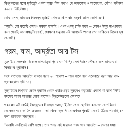
বিশ্বকাপের মতো টুর্নামেন্টে একটা ম্যাচ ‘মিস’ করাও যে আফসোস ও আক্ষেপের, সেটাও স্বীকার
করলেন নির্দ্বিধায়।
বোঝা গেল, ভারতের বিরুদ্ধে ম্যাচটা খেলতে না-পারার যন্ত্রণা তাকে ভোগাচ্ছে।
“ব্যাটিং তো করেছি কোনও সমস্যা ছাড়াই। এখন একটু রানিং করব – কোনও ইস্যু না-থাকলে
কাল খেলছি আলহামদুলিল্লাহ্”, সোমবার সন্ধ্যায় এই আপডেট পাওয়া গেল সাকিবের নিজের মুখ
থেকেই।
গরম, ঘাম, আর্দ্রতা আর টস
মুম্বাইয়ে মঙ্গলবার বিকেলে তাপমাত্রা প্রায় ৩৭ ডিগ্রি সেলসিয়াসে পৌঁছবে বলে আবহাওয়া
বিভাগের পূর্বাভাস।
সঙ্গে বাতাসের আর্দ্রতা থাকবে প্রায় ৬০ শতাংশ – মানে যাকে বলে একেবারে গরম আর ঘাম-
জ্যাবজ্যাবে কন্ডিশন।
মুম্বাইয়ের বিখ্যাত মেরিন ড্রাইভ থেকে ওয়াংখেড়ের দূরত্বও বড়জোর একশো বা দুশো মিটার –
কাজেই আরব সাগরের লোনা বাতাসও ক্রিকেটারদের ভোগাবে।
শুক্রবার এই মাঠেই ইংল্যান্ডের বিরুদ্ধে ঝোড়ো ইনিংস খেলা হেনরিক ক্লাসেন যে পরিমাণ
ঘেমেছেন আর কাহিল হয়েছেন – তা থেকে ‘ক্লাসি’ যে এখনও পুরোটা সেরেই উঠতে পারেনি, সে
কথা জানালেন মারক্রাম।
“ক্লাসি এমনিতেই বেশি ঘামে। তার ওপর এই মারাত্মক গরম আর আর্দ্রতা – খেলার সময়