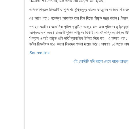
বিএনপির শীর্ষ নেতাসহ ১৬৪ জনের নাম উল্লেখ করা হয়েছে।
এদিকে পিস্তল ছিনতাই ও পুলিশের মুক্তিযুদ্ধ যাদুঘর ভাংচুরের অভিযোগে রাজ
এর আগে গত ৫ নভেম্বর আদালত তার তিন দিনের রিমান্ড মঞ্জুর করেন। রিমা
গত ২৮ অক্টোবর আসামিরা পুলিশ ক্যান্টিনে ভাংচুর করে এবং পুলিশের মুক্তিযু
অগ্নিসংযোগ করে। চানমারী পুলিশ লাইন্সের ডিউটি পোস্টে অগ্নিসংযোগসহ 
পিস্তল ও আট রাউন্ড গুলি ভর্তি ম্যাগাজিন ছিনিয়ে নিয়ে যায়। এ ঘটনায় গত ১ 
কবির রিজভীসহ ৪১৫ জনের বিরুদ্ধে মামলা দায়ের করে। মামলায় ১৫ জনের ন
Source link
এই পোস্টটি যদি ভালো লেগে থাকে তাহল