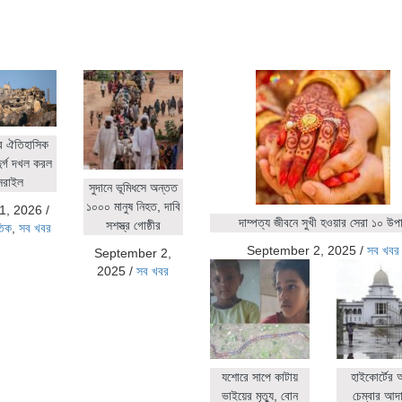
র ঐতিহাসিক
ুর্গ দখল করল
সরাইল
সুদানে ভূমিধসে অন্তত
১০০০ মানুষ নিহত, দাবি
1, 2026
/
দাম্পত্য জীবনে সুখী হওয়ার সেরা ১০ উপ
সশস্ত্র গোষ্ঠীর
তিক
,
সব খবর
September 2, 2025
/
সব খবর
September 2,
2025
/
সব খবর
যশোরে সাপে কাটায়
হাইকোর্টের
ভাইয়ের মৃত্যু, বোন
চেম্বার আদ