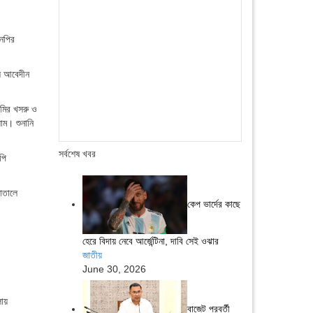
এনপির
ল আবেদীন
আমির খসরু ও
াম। শুনানি
সর্বশেষ খবর
পি
াতালে
কেপ ভার্দের কাছে
হেরে বিদায় নেবে আর্জেন্টিনা, দাবি সেই ওঝার
জাতীয়
June 30, 2026
লায়
বাজেট পরবর্তী