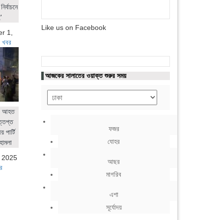
নির্বাচনে
'
Like us on Facebook
r 1,
 খবর
আজকের সালাতের ওয়াক্ত শুরুর সময়
ের আহত
ত্তপ্ত
ফজর
 পার্টি
যোহর
হামলা
, 2025
আছর
র
মাগরিব
এশা
সূর্যোদয়