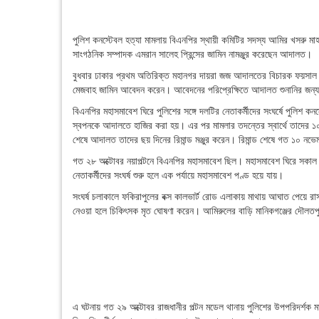
পুলিশ কনস্টেবল হত্যা মামলায় বিএনপির স্থায়ী কমিটির সদস্য আমির খসরু ম
সাংগঠনিক সম্পাদক এমরান সালেহ প্রিন্সের জামিন নামঞ্জুর করেছেন আদালত।
বুধবার ঢাকার প্রথম অতিরিক্ত মহানগর দায়রা জজ আদালতের বিচারক ফয়সাল
মেজবাহ জামিন আবেদন করেন। আবেদনের পরিপ্রেক্ষিতে আদালত শুনানির জন্য 
বিএনপির মহাসমাবেশ ঘিরে পুলিশের সঙ্গে দলটির নেতাকর্মীদের সংঘর্ষে পুল
স্বপনকে আদালতে হাজির করা হয়। এর পর মামলার তদন্তের স্বার্থে তাদের ১০ দ
শেষে আদালত তাদের ছয় দিনের রিমান্ড মঞ্জুর করেন। রিমান্ড শেষে গত ১০ 
গত ২৮ অক্টোবর নয়াপল্টনে বিএনপির মহাসমাবেশ ছিল। মহাসমাবেশ ঘিরে সকাল থ
নেতাকর্মীদের সংঘর্ষ শুরু হলে এক পর্যায়ে মহাসমাবেশ পণ্ড হয়ে যায়।
সংঘর্ষ চলাকালে ফকিরাপুলের বক্স কালভার্ট রোড এলাকায় মাথায় আঘাত পেয়ে 
নেওয়া হলে চিকিৎসক মৃত ঘোষণা করেন। আমিরুলের বাড়ি মানিকগঞ্জের দৌলত
এ ঘটনায় গত ২৯ অক্টোবর রাজধানীর পল্টন মডেল থানায় পুলিশের উপপরিদর্শক 