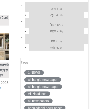
ভোর ৪:১১
দুপুর ১২:০৮
ঠিচার্জ,
বিকাল ৪:৪১
সন্ধ্যা ৬:৪২
রাত ৮:০২
ভোর ৫:২৯
Tags
সরায়েলি
হ দৃশ্য
1 NEWS
ছিল
all bangla newspaper
, 2025
all bangla news paper
র
All Headlines
all newspapers
bangladeshi news paper