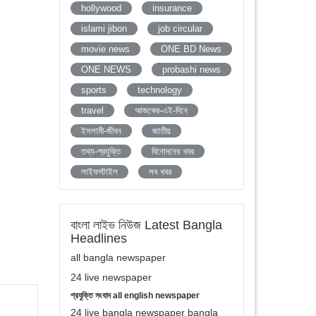
hollywood
insurance
islami jibon
job circular
movie news
ONE BD News
ONE NEWS
probashi news
sports
technology
travel
আজকের-এই-দিনে
ইসলামী-জীবন
জাতীয়
তথ্য-প্রযুক্তি
বিনোদনের খবর
লাইফস্টাইল
সব খবর
বাংলা লাইভ নিউজ Latest Bangla
Headlines
all bangla newspaper
24 live newspaper
প্রযুক্তি সংবাদ all english newspaper
24 live bangla newspaper bangla