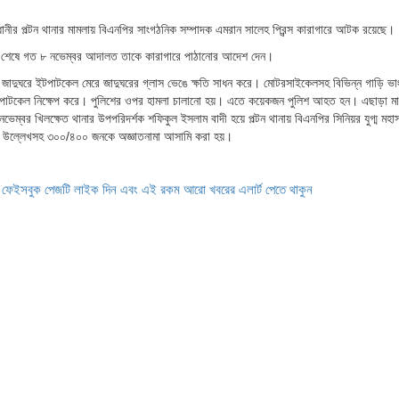
ধানীর পল্টন থানার মামলায় বিএনপির সাংগঠনিক সম্পাদক এমরান সালেহ প্রিন্স কারাগারে আটক রয়েছে।
ন্ড শেষে গত ৮ নভেম্বর আদালত তাকে কারাগারে পাঠানোর আদেশ দেন।
দ্ধ জাদুঘরে ইটপাটকেল মেরে জাদুঘরের গ্লাস ভেঙে ক্ষতি সাধন করে। মোটরসাইকেলসহ বিভিন্ন গাড়ি ভা
ইটপাটকেল নিক্ষেপ করে। পুলিশের ওপর হামলা চালানো হয়। এতে কয়েকজন পুলিশ আহত হন। এছাড়া ম
নভেম্বর খিলক্ষেত থানার উপপরিদর্শক শফিকুল ইসলাম বাদী হয়ে পল্টন থানায় বিএনপির সিনিয়র যুগ্ম মহাস
াম উল্লেখসহ ৩০০/৪০০ জনকে অজ্ঞাতনামা আসামি করা হয়।
ে ফেইসবুক পেজটি লাইক দিন এবং এই রকম আরো খবরের এলার্ট পেতে থাকুন