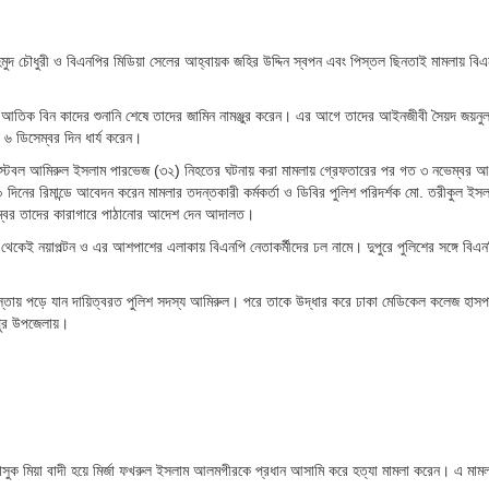
াহমুদ চৌধুরী ও বিএনপির মিডিয়া সেলের আহ্বায়ক জহির উদ্দিন স্বপন এবং পিস্তল ছিনতাই মামলায় বি
 আতিক বিন কাদের শুনানি শেষে তাদের জামিন নামঞ্জুর করেন। এর আগে তাদের আইনজীবী সৈয়দ জয়নু
৬ ডিসেম্বর দিন ধার্য করেন।
িশ কনস্টেবল আমিরুল ইসলাম পারভেজ (৩২) নিহতের ঘটনায় করা মামলায় গ্রেফতারের পর গত ৩ নভেম্বর 
িনের রিমান্ডে আবেদন করেন মামলার তদন্তকারী কর্মকর্তা ও ডিবির পুলিশ পরিদর্শক মো. তরীকুল ইসল
নভেম্বর তাদের কারাগারে পাঠানোর আদেশ দেন আদালত।
েকেই নয়াপল্টন ও এর আশপাশের এলাকায় বিএনপি নেতাকর্মীদের ঢল নামে। দুপুরে পুলিশের সঙ্গে বিএন
রাস্তায় পড়ে যান দায়িত্বরত পুলিশ সদস্য আমিরুল। পরে তাকে উদ্ধার করে ঢাকা মেডিকেল কলেজ হাসপ
পুর উপজেলায়।
মাসুক মিয়া বাদী হয়ে মির্জা ফখরুল ইসলাম আলমগীরকে প্রধান আসামি করে হত্যা মামলা করেন। এ মাম