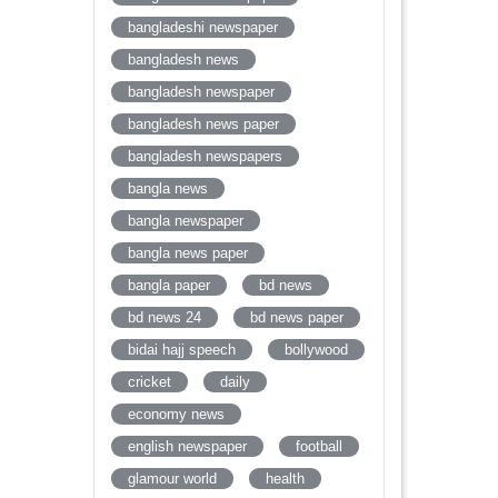
bangladeshi newspaper
bangladesh news
bangladesh newspaper
bangladesh news paper
bangladesh newspapers
bangla news
bangla newspaper
bangla news paper
bangla paper
bd news
bd news 24
bd news paper
bidai hajj speech
bollywood
cricket
daily
economy news
english newspaper
football
glamour world
health