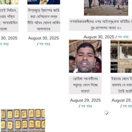
িতেই নির্বাচন,
বিশ্বজুড়ে ট্রাম্পের জারি
ওয়ার শক্তি
করা বেশিরভাগ শুল্ক
গণঅধিকারকর্মীদের ওপর আইনশৃঙ্খলা বাহিনীর লা
 সালাহউদ্দিন
নীতি অবৈধ ঘোষণা মার্কিন
নুর-রাশেদসহ আহত ৫০
হমেদ
আদালতের
August 30, 2025
/
সব খবর
 30, 2025
August 30, 2025
ব খবর
/
সব খবর
রোহিঙ্গা শরণার্থীদের
ইরানের জেলে ই
সমুদ্রে ফেলে দিচ্ছে
হামলায় যে ভয়াব
ভারত!
তৈরি হয়ে
August 29, 2025
August 29
/
সব খবর
/
সব খব