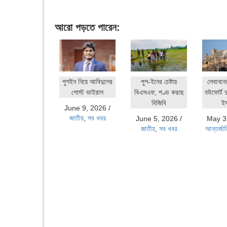
আরো পড়তে পারেন:
পুশইন নিয়ে আবিদুলের
পুশ-ইনের চেষ্টায়
লেবাননে
পোস্ট ভাইরাল
বিএসএফ, পণ্ড করছে
বউফোর্ট দ
বিজিবি
ই
June 9, 2026
/
জাতীয়
,
সব খবর
June 5, 2026
/
May 3
জাতীয়
,
সব খবর
আন্তর্জা