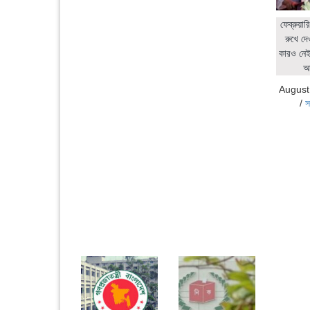
ফেব্রুয়ার
রুখে দে
কারও নেই:
আ
August
/
স