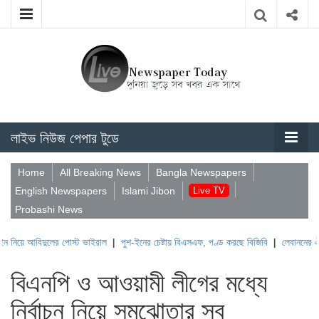
লাইভ নিউজ পেপার টুডে
Home
All Breaking News
Bangla Newspapers
English Newspapers
Islami Jibon
Live TV
Probashi News
দুলের পোস্ট ভাইরাল
|
পুশ-ইনের চেষ্টায় বিএসএফ, পণ্ড করছে বিজিবি
|
লেবাননের ঐতিহাসিক বউফ
বিএনপি ও আওয়ামী লীগের মধ্যে
নির্বাচন নিয়ে সমঝোতার সব