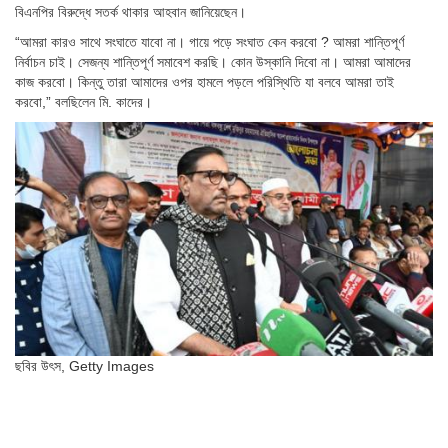
বিএনপির বিরুদ্ধে সতর্ক থাকার আহবান জানিয়েছেন।
“আমরা কারও সাথে সংঘাতে যাবো না। গায়ে পড়ে সংঘাত কেন করবো ? আমরা শান্তিপূর্ণ
নির্বাচন চাই। সেজন্য শান্তিপূর্ণ সমাবেশ করছি। কোন উস্কানি দিবো না। আমরা আমাদের
কাজ করবো। কিন্তু তারা আমাদের ওপর হামলে পড়লে পরিস্থিতি যা বলবে আমরা তাই
করবো,” বলছিলেন মি. কাদের।
ছবির উৎস,
Getty Images