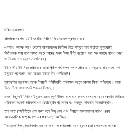
ছবির ক্যাপশান,
বাংলাদেশের গত দুইটি জাতীয় নির্বাচন নিয়ে অনেক প্রশ্ন রয়েছে
এবারেও অনেক আগে থেকেই বাংলাদেশের নির্বাচন নিয়ে সক্রিয় হয়ে উঠেছে যুক্তরাষ্ট্র।
নির্বাচনকে যারা বাধাগ্রস্ত করবে তাদের জন্য ভিসা নীতি প্রয়োগ করা শুরু হয়েছে বলেও তারা
জানিয়েছে গত ২২শে সেপ্টেম্বর।
ইউরোপীয় ইউনিয়ন জানিয়েছে তারা পূর্ণাঙ্গ পর্যবেক্ষক দল পাঠাবে না। শক্ত ভাষায় বাংলাদেশ
ইস্যুতে প্রস্তাব নেয়া হয়েছে ইউরোপীয় পার্লামেন্টে।
যুক্তরাষ্ট্র প্রশাসন প্রাক নির্বাচনী পরিস্থিতি পর্যবেক্ষণ করতে ঢাকায় মিশন পাঠিয়েছে। তারা
ফিরে গিয়ে সংলাপকেই গুরুত্ব দিয়েছে।
এসব কিছুকেই নির্বাচন ইস্যুতে গুরুত্বপূর্ণ ইঙ্গিত বলে মনে করেন বাংলাদেশের বেসরকারি নির্বাচন
পর্যবেক্ষণ সংস্থা জানিপপ-এর চেয়ারম্যান প্রফেসর ডঃ নাজমুল আহসান কলিমউল্লাহ।
তার মতে রাজনীতিতে শেষ কথা বলে কিছু নেই এবং নির্বাচন বাংলাদেশের হলেও এখন
আন্তর্জাতিক সম্প্রদায়ও এর গুরুত্বপূর্ণ অংশীদার।
“আন্তর্জাতিক মানবাধিকার সনদের মতো ঘোষণাগুলোর যে বাধ্যবাধকতা সেগুলোতে আমরা