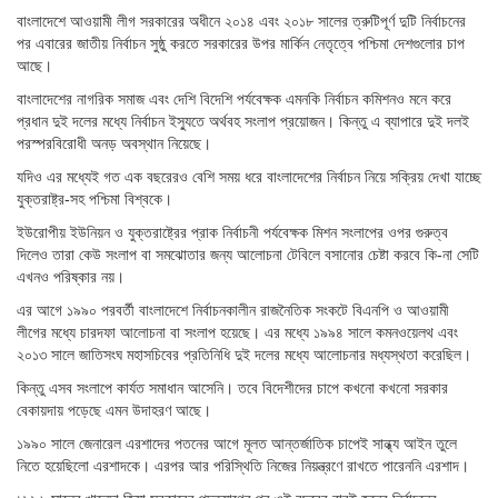
বাংলাদেশে আওয়ামী লীগ সরকারের অধীনে ২০১৪ এবং ২০১৮ সালের ত্রুটিপূর্ণ দুটি নির্বাচনের
পর এবারের জাতীয় নির্বাচন সুষ্ঠু করতে সরকারের উপর মার্কিন নেতৃত্বে পশ্চিমা দেশগুলোর চাপ
আছে।
বাংলাদেশের নাগরিক সমাজ এবং দেশি বিদেশি পর্যবেক্ষক এমনকি নির্বাচন কমিশনও মনে করে
প্রধান দুই দলের মধ্যে নির্বাচন ইস্যুতে অর্থবহ সংলাপ প্রয়োজন। কিন্তু এ ব্যাপারে দুই দলই
পরস্পরবিরোধী অনড় অবস্থান নিয়েছে।
যদিও এর মধ্যেই গত এক বছরেরও বেশি সময় ধরে বাংলাদেশের নির্বাচন নিয়ে সক্রিয় দেখা যাচ্ছে
যুক্তরাষ্ট্র-সহ পশ্চিমা বিশ্বকে।
ইউরোপীয় ইউনিয়ন ও যুক্তরাষ্ট্রের প্রাক নির্বাচনী পর্যবেক্ষক মিশন সংলাপের ওপর গুরুত্ব
দিলেও তারা কেউ সংলাপ বা সমঝোতার জন্য আলোচনা টেবিলে বসানোর চেষ্টা করবে কি-না সেটি
এখনও পরিষ্কার নয়।
এর আগে ১৯৯০ পরবর্তী বাংলাদেশে নির্বাচনকালীন রাজনৈতিক সংকটে বিএনপি ও আওয়ামী
লীগের মধ্যে চারদফা আলোচনা বা সংলাপ হয়েছে। এর মধ্যে ১৯৯৪ সালে কমনওয়েলথ এবং
২০১৩ সালে জাতিসংঘ মহাসচিবের প্রতিনিধি দুই দলের মধ্যে আলোচনার মধ্যস্থতা করেছিল।
কিন্তু এসব সংলাপে কার্যত সমাধান আসেনি। তবে বিদেশীদের চাপে কখনো কখনো সরকার
বেকায়দায় পড়েছে এমন উদাহরণ আছে।
১৯৯০ সালে জেনারেল এরশাদের পতনের আগে মূলত আন্তর্জাতিক চাপেই সান্ধ্য আইন তুলে
নিতে হয়েছিলো এরশাদকে। এরপর আর পরিস্থিতি নিজের নিয়ন্ত্রণে রাখতে পারেননি এরশাদ।