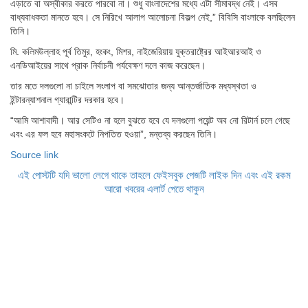
এড়াতে বা অস্বীকার করতে পারবো না। শুধু বাংলাদেশের মধ্যে এটা সীমাবদ্ধ নেই। এসব
বাধ্যবাধকতা মানতে হবে। সে নিরিখে আলাপ আলোচনা বিকল্প নেই,” বিবিসি বাংলাকে বলছিলেন
তিনি।
মি. কলিমউল্লাহ পূর্ব তিমুর, হংকং, মিশর, নাইজেরিয়ায় যুক্তরাষ্ট্রের আইআরআই ও
এনডিআইয়ের সাথে প্রাক নির্বাচনী পর্যবেক্ষণ দলে কাজ করেছেন।
তার মতে দলগুলো না চাইলে সংলাপ বা সমঝোতার জন্য আন্তর্জাতিক মধ্যস্থতা ও
ইন্টারন্যাশনাল গ্যারান্টির দরকার হবে।
“আমি আশাবাদী। আর সেটিও না হলে বুঝতে হবে যে দলগুলো পয়েন্ট অব নো রিটার্ন চলে গেছে
এবং এর ফল হবে মহাসংকটে নিপতিত হওয়া”, মন্তব্য করছেন তিনি।
Source link
এই পোস্টটি যদি ভালো লেগে থাকে তাহলে ফেইসবুক পেজটি লাইক দিন এবং এই রকম
আরো খবরের এলার্ট পেতে থাকুন