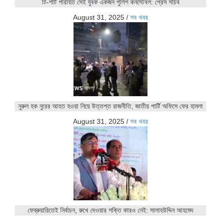
টি-শার্ট পরিহিত সেই যুবক একজন পুলিশ কনস্টেবল: প্রেস সচিব
August 31, 2025
/
সব খবর
নুরুল হক নুরের আহত হওয়া নিয়ে উত্তপ্ত রাজনীতি, জাতীয় পার্টি অফিসে ফের হামলা
August 31, 2025
/
সব খবর
ফেব্রুয়ারিতেই নির্বাচন, রুখে দেওয়ার শক্তি কারও নেই: সালাহউদ্দিন আহমেদ