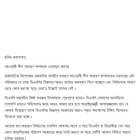
ছবির ক্যাপশান,
আওয়ামী লীগ সাধারণ সম্পাদক ওবায়দুল কাদের
রাজনৈতিক বিশ্লেষক জোবাইদা নাসরীন বলছেন আওয়ামী লীগ সাধারণ সম্পাদকের বক্তব্যে এটা
পরিষ্কার যে তারা বিএনপির বিরুদ্ধে আরও কঠোর অবস্থান নিতে যাচ্ছেন এবং নির্বাচনকে সামনে
রেখে কোন ধরণের ‘ছাড় দেয়া’র ইচ্ছেই তাদের নেই।
বিএনপি মহাসচিব মির্জা ফখরুল ইসলামকে গ্রেপ্তার ছাড়াও বিএনপি নেতাদের ঘরবাড়িতে
তল্লাশি ছাড়াও সহিংসতার জন্য আরও মামলা হবে বলে স্বরাষ্ট্রমন্ত্রী আসাদুজ্জামান খান যে
ঘোষণা দিয়েছেন তাকে বিএনপির বিরুদ্ধে সরকারের আরও শক্ত পদক্ষেপের ইঙ্গিত হিসেবেও
বিবেচনা করা হচ্ছে।
অনেকে মনে করছেন নির্বাচনের তফসিল ঘোষণার আগে ও পরে বিএনপি বা বিরোধীরা যেন আর
কোন অস্বস্তিকর পরিবেশ সরকারের জন্য তৈরি করতে না পারে সেটিই আসলে নিশ্চিত করতে
চাইছে সরকার।