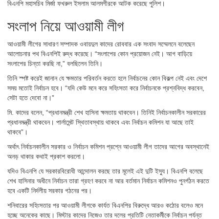
বিএনপি মহাসচিব মির্জা ফখরুল ইসলাম আলমগীরকে আটক করেছে পুলিশ।
সংলাপ নিয়ে আওয়ামী লীগ
আওয়ামী লীগের সাধারণ সম্পাদক ওবায়দুল কাদের রোববার এক সংবাদ সম্মেলনে বলেছেন
আলোচনার পথ বিএনপিই রুদ্ধ করেছে। “সংলাপের কোন প্রয়োজন নেই। আগ বাড়িয়ে
সংলাপের চিন্তা করছি না,” বলছিলেন তিনি।
তিনি স্পষ্ট করেই জানান যে ক্ষমতার পরিবর্তন করতে হলে নির্বাচনের কোন বিকল্প নেই এবং দেশে
সময় মতোই নির্বাচন হবে। “যদি কেউ মনে করে সহিংসতা করে নির্বাচনকে প্রশ্নবিদ্ধ করবেন,
সেটা হতে দেবো না।”
মি. কাদের বলেন, “প্রধানমন্ত্রী শেখ হাসিনা ক্ষমতায় থাকবেন। তিনিই নির্বাচনকালীন সরকারের
প্রধানমন্ত্রী থাকবেন। পার্লামেন্ট স্থিতাবস্থায় থাকবে এবং নির্বাচন কমিশন যা আছে তাই
থাকবে”।
অর্থাৎ নির্বাচনকালীন সরকার ও নির্বাচন কমিশন প্রশ্নে আওয়ামী লীগ তাদের আগের অবস্থানেই
অনড় থাকার কথাই প্রকাশ করলো।
যদিও বিএনপি যে সরকারবিরোধী আন্দোলন করছে তার মূলেই এই দুটি ইস্যু। বিএনপি বলেছে
শেখ হাসিনার অধীনে নির্বাচন তারা গ্রহণ করবে না আর বর্তমান নির্বাচন কমিশনও পুনর্গঠন করতে
হবে একটি নির্দলীয় সরকার গঠনের পর।
শনিবারের সহিংসতার পর আওয়ামী লীগকে কার্যত বিএনপির বিরুদ্ধে আরও কঠোর বলেও মনে
হচ্ছে অনেকের কাছে। মিস্টার কাদের নিজেও তার দলের প্রতিটি নেতাকর্মীকে নির্বাচন পর্যন্ত