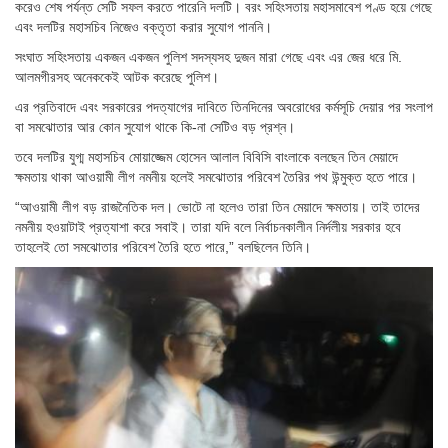
করেও শেষ পর্যন্ত সেটি সফল করতে পারেনি দলটি। বরং সহিংসতায় মহাসমাবেশ পণ্ড হয়ে গেছে
এবং দলটির মহাসচিব নিজেও বক্তৃতা করার সুযোগ পাননি।
সংঘাত সহিংসতায় একজন একজন পুলিশ সদস্যসহ দুজন মারা গেছে এবং এর জের ধরে মি.
আলমগীরসহ অনেককেই আটক করেছে পুলিশ।
এর প্রতিবাদে এবং সরকারের পদত্যাগের দাবিতে তিনদিনের অবরোধের কর্মসূচি দেয়ার পর সংলাপ
বা সমঝোতার আর কোন সুযোগ থাকে কি-না সেটিও বড় প্রশ্ন।
তবে দলটির যুগ্ম মহাসচিব মোয়াজ্জেম হোসেন আলাল বিবিসি বাংলাকে বলছেন তিন মেয়াদে
ক্ষমতায় থাকা আওয়ামী লীগ নমনীয় হলেই সমঝোতার পরিবেশ তৈরির পথ উন্মুক্ত হতে পারে।
“আওয়ামী লীগ বড় রাজনৈতিক দল। ভোটে না হলেও তারা তিন মেয়াদে ক্ষমতায়। তাই তাদের
নমনীয় হওয়াটাই প্রত্যাশা করে সবাই। তারা যদি বলে নির্বাচনকালীন নির্দলীয় সরকার হবে
তাহলেই তো সমঝোতার পরিবেশ তৈরি হতে পারে,” বলছিলেন তিনি।