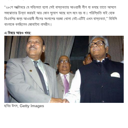
“২৮শে অক্টোবরে যে সহিংসতা হলো সেই বাস্তবতায় আওয়ামী লীগ যা বলছে তাতে আসলে
সমঝোতার চিন্তা করারই আর কোন সুযোগ আছে বলে মনে হয় না। পরিস্থিতি যাই হোক
বিএনপির জন্য আওয়ামী লীগের সংলাপের দরজা খোলা নেই-এটিই এখন বাস্তবতা,” বিবিসি
বাংলাকে বলছিলেন জোবাইদা নাসরীন।
এ বিষয়ে আরও খবর:
ছবির উৎস,
Getty Images