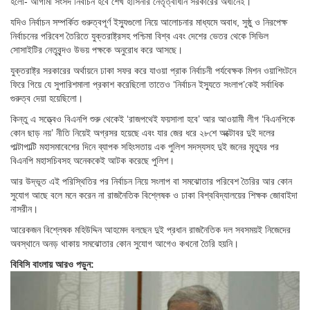
হলো- আগামী সংসদ নির্বাচন হবে শেখ হাসিনার নেতৃত্বাধীন সরকারের অধীনেই।
যদিও নির্বাচন সম্পর্কিত গুরুত্বপূর্ণ ইস্যুগুলো নিয়ে আলোচনার মাধ্যমে অবাধ, সুষ্ঠু ও নিরপেক্ষ
নির্বাচনের পরিবেশ তৈরিতে যুক্তরাষ্ট্রসহ পশ্চিমা বিশ্ব এবং দেশের ভেতর থেকে সিভিল
সোসাইটির নেতৃবৃন্দও উভয় পক্ষকে অনুরোধ করে আসছে।
যুক্তরাষ্ট্র সরকারের অর্থায়নে ঢাকা সফর করে যাওয়া প্রাক নির্বাচনী পর্যবেক্ষক মিশন ওয়াশিংটনে
ফিরে গিয়ে যে সুপারিশমালা প্রকাশ করেছিলো তাতেও ‘নির্বাচন ইস্যুতে সংলাপ’কেই সর্বাধিক
গুরুত্ব দেয়া হয়েছিলো।
কিন্তু এ সত্ত্বেও বিএনপি শুরু থেকেই ‘রাজপথেই ফয়সালা হবে’ আর আওয়ামী লীগ ‘বিএনপিকে
কোন ছাড় নয়’ নীতি নিয়েই অগ্রসর হয়েছে এবং যার জের ধরে ২৮শে অক্টোবর দুই দলের
পাল্টাপাল্টি মহাসমাবেশের দিনে ব্যাপক সহিংসতায় এক পুলিশ সদস্যসহ দুই জনের মৃত্যুর পর
বিএনপি মহাসচিবসহ অনেককেই আটক করেছে পুলিশ।
আর উদ্ভূত এই পরিস্থিতির পর নির্বাচন নিয়ে সংলাপ বা সমঝোতার পরিবেশ তৈরির আর কোন
সুযোগ আছে বলে মনে করেন না রাজনৈতিক বিশ্লেষক ও ঢাকা বিশ্ববিদ্যালয়ের শিক্ষক জোবাইদা
নাসরীন।
আরেকজন বিশ্লেষক মহিউদ্দিন আহমেদ বলছেন দুই প্রধান রাজনৈতিক দল সবসময়ই নিজেদের
অবস্থানে অনড় থাকায় সমঝোতার কোন সুযোগ আগেও কখনো তৈরি হয়নি।
বিবিসি বাংলায় আরও পড়ুন: