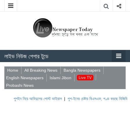
লাইভ নিউজ পেপার টুডে
Home
All Breaking News
Bangla Newspapers
English Newspapers
Islami Jibon
Live TV
Probashi News
পুশইন নিয়ে আবিদুলের পোস্ট ভাইরাল
|
পুশ-ইনের চেষ্টায় বিএসএফ, পণ্ড করছে বিজিবি
|
লেবানন