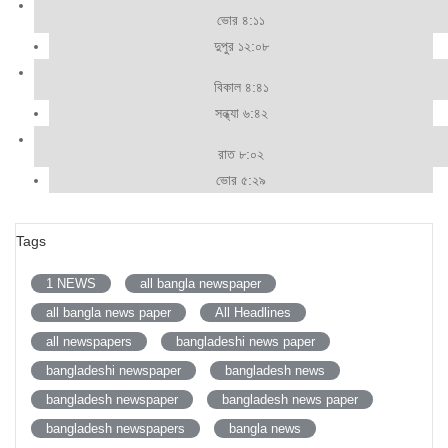
ভোর ৪:১১
দুপুর ১২:০৮
বিকাল ৪:৪১
সন্ধ্যা ৬:৪২
রাত ৮:০২
ভোর ৫:২৯
Tags
1 NEWS
all bangla newspaper
all bangla news paper
All Headlines
all newspapers
bangladeshi news paper
bangladeshi newspaper
bangladesh news
bangladesh newspaper
bangladesh news paper
bangladesh newspapers
bangla news