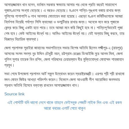
আসাদুজ্জামান খান বলেন, বর্তমান সরকার ক্ষমতায় আসার পর থেকে প্রতি বছরই সারাদেশে
পূজামণ্ডপের সংখ্যা বেড়েছে। এ বছরও বেড়েছে। মণ্ডপে শান্তি-শৃঙ্খলা বজায় রাখার জন্য
পুলিশের পাশাপাশি ৬ লাখ আনসার মোতায়েন করা হয়েছে। এছাড়া মণ্ডপ কমিটিগুলোকে আমরা
নির্দেশনা দিয়েছি পর্যাপ্ত সিসি ক্যামেরা ও ভলান্টিয়ার রাখার জন্য। অনেকে মনে করে পূজাকে
কেন্দ্র করে কিছু একটা হতে পারে। তবে আমরা মনে করি কিছুই হবে না। শান্তিপূর্ণভাবেই পূজা
শেষ হবে। কেউ আইনের ঊর্ধ্বে নয়। আমিও আইনের ঊর্ধ্বে নয়। যেই অন্যায় কিছু করবে, তার
বিরুদ্ধে বিচারিক ব্যবস্থা।
জেলা প্রশাসক সুরাইয়া জাহানের সভাপতিত্বে সভায় বিশেষ অতিথি ছিলেন লক্ষ্মীপুর-২ (রায়পুর)
আসনের সংসদ সদস্য নুর উদ্দিন চৌধুরী নয়ন, চট্টগ্রাম রেঞ্জের ডিআইজি নুরে আলম মিনা, জেলা
পুলিশ সুপার তারেক বিন রশিদ, জেলা পরিষদের চেয়ারম্যান বীর মুক্তিযোদ্ধা মোহাম্মদ শাহজাহান
প্রমুখ।
সভা শেষে উপজেলা প্রশাসন আর্ট স্কুল উদ্বোধন করেন স্বরাষ্ট্রমন্ত্রী। এরপর শ্রী শ্রী রাধামো
মদন মোহন জিউর আখড়া পরিদর্শন করেন। বিকেলে জেলা আওয়ামী লীগ আয়োজিত জনসভায়
প্রধান অতিথি হিসেবে বক্তব্য রাখবেন আসাদুজ্জামান খান।
Source link
এই পোস্টটি যদি ভালো লেগে থাকে তাহলে ফেইসবুক পেজটি লাইক দিন এবং এই রকম
আরো খবরের এলার্ট পেতে থাকুন