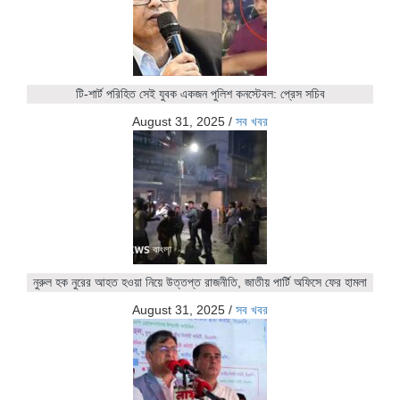
টি-শার্ট পরিহিত সেই যুবক একজন পুলিশ কনস্টেবল: প্রেস সচিব
August 31, 2025
/
সব খবর
নুরুল হক নুরের আহত হওয়া নিয়ে উত্তপ্ত রাজনীতি, জাতীয় পার্টি অফিসে ফের হামলা
August 31, 2025
/
সব খবর