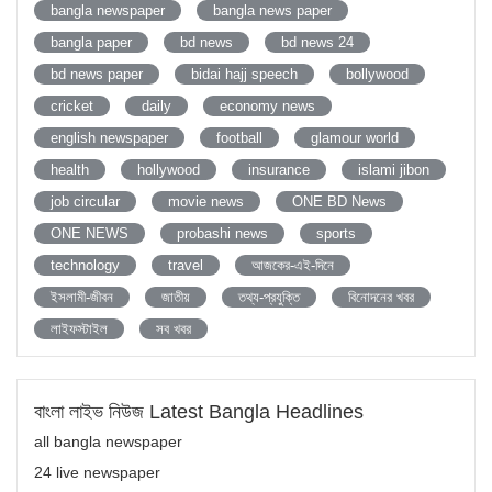
bangla newspaper
bangla news paper
bangla paper
bd news
bd news 24
bd news paper
bidai hajj speech
bollywood
cricket
daily
economy news
english newspaper
football
glamour world
health
hollywood
insurance
islami jibon
job circular
movie news
ONE BD News
ONE NEWS
probashi news
sports
technology
travel
আজকের-এই-দিনে
ইসলামী-জীবন
জাতীয়
তথ্য-প্রযুক্তি
বিনোদনের খবর
লাইফস্টাইল
সব খবর
বাংলা লাইভ নিউজ Latest Bangla Headlines
all bangla newspaper
24 live newspaper