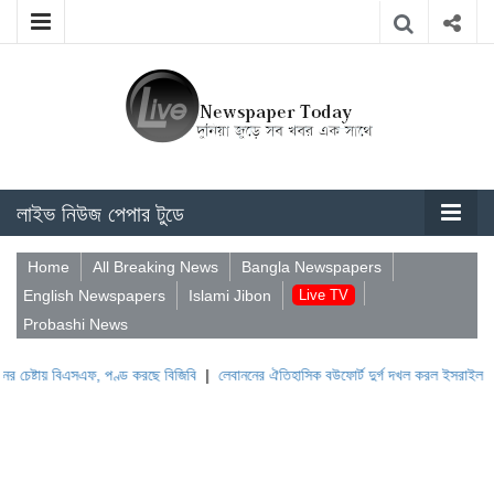
লাইভ নিউজ পেপার টুডে
Home
All Breaking News
Bangla Newspapers
English Newspapers
Islami Jibon
Live TV
Probashi News
 বিএসএফ, পণ্ড করছে বিজিবি
|
লেবাননের ঐতিহাসিক বউফোর্ট দুর্গ দখল করল ইসরাইল
|
সুদানে ভূ