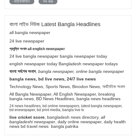
লাইফস্টাইল
সব খবর
বাংলা লাইভ নিউজ Latest Bangla Headlines
all bangla newspaper
24 live newspaper
প্রযুক্তি সংবাদ all english newspaper
24 live bangla newspaper bangla newspaper today
english newspaper today Bangladesh newspaper todays
বাংলা সর্বশেষ সংবাদ
,
bangla newspaper, online bangla newspaper
bangla news, bd live news, 24/7 live news
Technology News, Sports News, Binodon News, অর্থনৈতিক সংবাদ
All Bangla Newspaper, All English Newspaper, breaking
bangla news, BD News Headlines, bangla news headlines
24 news headlines, bd online newspapers, latest bangla newspaper,
bd enewspaper, bd print media, bangla live tv
live cricket score
, bangladesh news directory,
all
bangladeshi newspaper
, daily online newspaper, daily health
news bd travel news bangla patrika