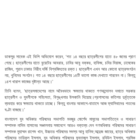
ডাকসুর সাবেক এই ভিপি অভিযোগ করেন, ‘গত ১৪ বছরে ছাত্রলীগের হাতে ৪৮ জনের প্রাণ
গেছে। ছাত্রলীগের হাতে বুয়েটের আবরার, ঢাবির আবু বক্কর, হাফিজ, চবির দিয়াজ, ঢামেকের
রাজিব, পুরান ঢাকার নিরীহ দর্জি বিশ্বজিৎতের রক্ত। ছাত্রলীগ এখন আর কোনো ছাত্রসংগঠন
নয়, খুনিদের সংগঠন। গত ১৪ বছরে ছাত্রলীগের ১৪টি ভালো কাজ দেখাতে পারবেন না। কিন্তু
১৪শ খারাপ কাজের দৃষ্টান্ত আছে।’
তিনি বলেন, ‘ছাত্রসমাবেশের নামে অবৈধভাবে ক্ষমতায় থাকতে গণআন্দোলন দমাতে সরকার
ছাত্রলীগ ও যুবলীগকে সহিংসতা, বিশৃঙ্খলার উসকানি দিয়েছে।প্রশাসনের কতিপয় দুর্বৃত্তকে
ব্যবহার করে ক্ষমতায় থাকতে চাচ্ছে। কিন্তু বাংলার আকাশে-বাতাসে আজ ফ্যাসিবাদের পতনের
ঘণ্টা বাজছে।’
বাংলাদেশ যুব অধিকার পরিষদের সভাপতি মনজুর মোর্শেদ মামুনের সভাপতিত্বে ও সাধারণ
সম্পাদক নাদিম হাসানের সঞ্চালনায় সমাবেশে আরও বক্তব্য দেন গণঅধিকার পরিষদের সাধারণ
সম্পাদক মুহাম্মদ রাশেদ খান, উচ্চতর পরিষদের সদস্য আবু হানিফ,আব্দুজ জাহের, ছাত্র অধিকার
পরিষদের তারিকুল ইসলাম, যুব অধিকার পরিষদের মুনতাজুল ইসলাম, রবিউল ইসলাম, শ্রমিক