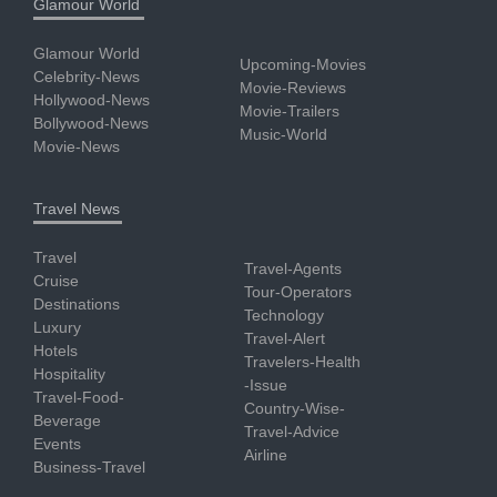
Glamour World
Glamour World
Upcoming-Movies
Celebrity-News
Movie-Reviews
Hollywood-News
Movie-Trailers
Bollywood-News
Music-World
Movie-News
Travel News
Travel
Travel-Agents
Cruise
Tour-Operators
Destinations
Technology
Luxury
Travel-Alert
Hotels
Travelers-Health
Hospitality
-Issue
Travel-Food-
Country-Wise-
Beverage
Travel-Advice
Events
Airline
Business-Travel