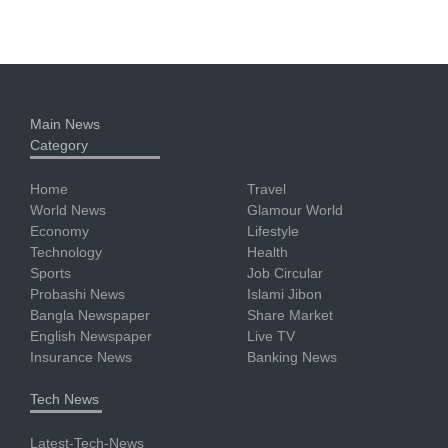
Main News
Category
Home
Travel
World News
Glamour World
Economy
Lifestyle
Technology
Health
Sports
Job Circular
Probashi News
Islami Jibon
Bangla Newspaper
Share Market
English Newspaper
Live TV
Insurance News
Banking News
Tech News
Latest-Tech-News