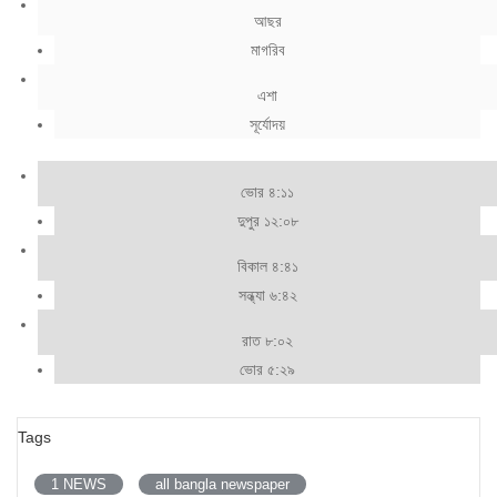
আছর
মাগরিব
এশা
সূর্যোদয়
ভোর ৪:১১
দুপুর ১২:০৮
বিকাল ৪:৪১
সন্ধ্যা ৬:৪২
রাত ৮:০২
ভোর ৫:২৯
Tags
1 NEWS
all bangla newspaper