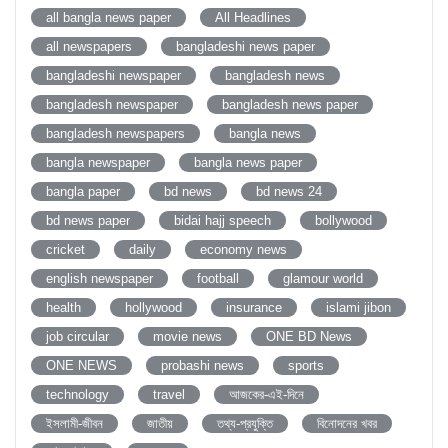
all bangla news paper
All Headlines
all newspapers
bangladeshi news paper
bangladeshi newspaper
bangladesh news
bangladesh newspaper
bangladesh news paper
bangladesh newspapers
bangla news
bangla newspaper
bangla news paper
bangla paper
bd news
bd news 24
bd news paper
bidai hajj speech
bollywood
cricket
daily
economy news
english newspaper
football
glamour world
health
hollywood
insurance
islami jibon
job circular
movie news
ONE BD News
ONE NEWS
probashi news
sports
technology
travel
আজকের-এই-দিনে
ইসলামী-জীবন
জাতীয়
তথ্য-প্রযুক্তি
বিনোদনের খবর