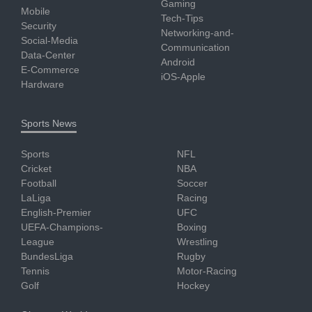
Gaming
Mobile
Tech-Tips
Security
Networking-and-
Social-Media
Communication
Data-Center
Android
E-Commerce
iOS-Apple
Hardware
Sports News
Sports
NFL
Cricket
NBA
Football
Soccer
LaLiga
Racing
English-Premier
UFC
UEFA-Champions-
Boxing
League
Wrestling
BundesLiga
Rugby
Tennis
Motor-Racing
Golf
Hockey