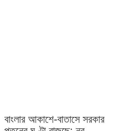
বাংলার আকাশে-বাতাসে সরকার
পতনের ঘণ্টা বাজছে: নুর