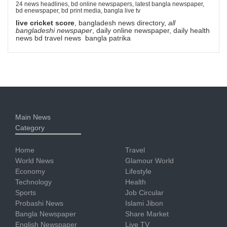
24 news headlines, bd online newspapers, latest bangla newspaper,
bd enewspaper, bd print media, bangla live tv
live cricket score
, bangladesh news directory,
all
bangladeshi newspaper
, daily online newspaper, daily health
news bd travel news bangla patrika
Main News
Category
Home
Travel
World News
Glamour World
Economy
Lifestyle
Technology
Health
Sports
Job Circular
Probashi News
Islami Jibon
Bangla Newspaper
Share Market
English Newspaper
Live TV