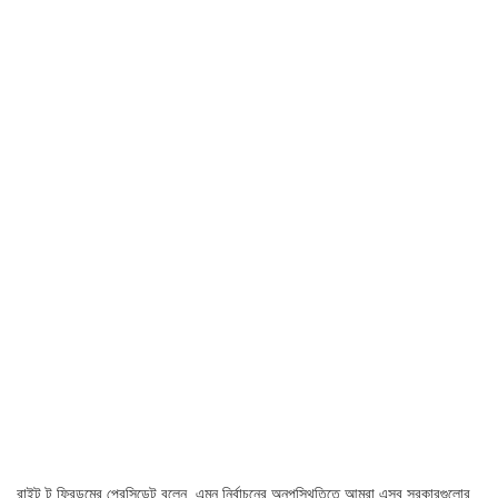
রাইট টু ফ্রিডমের প্রেসিডেন্ট বলেন, এমন নির্বাচনের অনুপস্থিতিতে আমরা এসব সরকারগুলোর