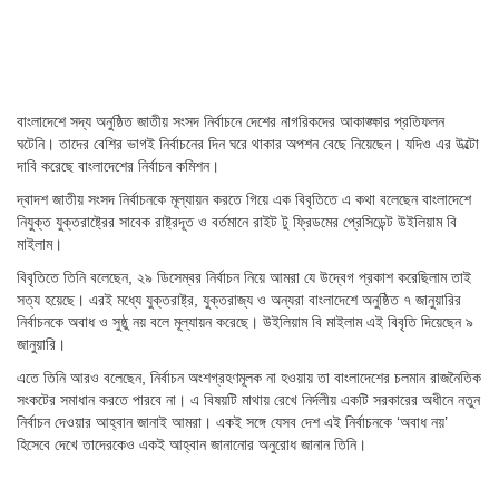
বাংলাদেশে সদ্য অনুষ্ঠিত জাতীয় সংসদ নির্বাচনে দেশের নাগরিকদের আকাঙ্ক্ষার প্রতিফলন
ঘটেনি। তাদের বেশির ভাগই নির্বাচনের দিন ঘরে থাকার অপশন বেছে নিয়েছেন। যদিও এর উল্টো
দাবি করেছে বাংলাদেশের নির্বাচন কমিশন।
দ্বাদশ জাতীয় সংসদ নির্বাচনকে মূল্যায়ন করতে গিয়ে এক বিবৃতিতে এ কথা বলেছেন বাংলাদেশে
নিযুক্ত যুক্তরাষ্ট্রের সাবেক রাষ্ট্রদূত ও বর্তমানে রাইট টু ফ্রিডমের প্রেসিডেন্ট উইলিয়াম বি
মাইলাম।
বিবৃতিতে তিনি বলেছেন, ২৯ ডিসেম্বর নির্বাচন নিয়ে আমরা যে উদ্বেগ প্রকাশ করেছিলাম তাই
সত্য হয়েছে। এরই মধ্যে যুক্তরাষ্ট্র, যুক্তরাজ্য ও অন্যরা বাংলাদেশে অনুষ্ঠিত ৭ জানুয়ারির
নির্বাচনকে অবাধ ও সুষ্ঠু নয় বলে মূল্যায়ন করেছে। উইলিয়াম বি মাইলাম এই বিবৃতি দিয়েছেন ৯
জানুয়ারি।
এতে তিনি আরও বলেছেন, নির্বাচন অংশগ্রহণমূলক না হওয়ায় তা বাংলাদেশের চলমান রাজনৈতিক
সংকটের সমাধান করতে পারবে না। এ বিষয়টি মাথায় রেখে নির্দলীয় একটি সরকারের অধীনে নতুন
নির্বাচন দেওয়ার আহ্বান জানাই আমরা। একই সঙ্গে যেসব দেশ এই নির্বাচনকে ‘অবাধ নয়’
হিসেবে দেখে তাদেরকেও একই আহ্বান জানানোর অনুরোধ জানান তিনি।