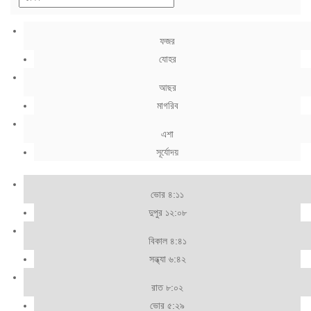
ফজর
যোহর
আছর
মাগরিব
এশা
সূর্যোদয়
ভোর ৪:১১
দুপুর ১২:০৮
বিকাল ৪:৪১
সন্ধ্যা ৬:৪২
রাত ৮:০২
ভোর ৫:২৯