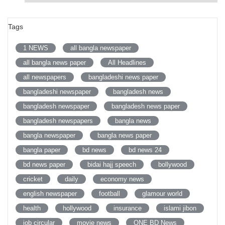
Tags
1 NEWS
all bangla newspaper
all bangla news paper
All Headlines
all newspapers
bangladeshi news paper
bangladeshi newspaper
bangladesh news
bangladesh newspaper
bangladesh news paper
bangladesh newspapers
bangla news
bangla newspaper
bangla news paper
bangla paper
bd news
bd news 24
bd news paper
bidai hajj speech
bollywood
cricket
daily
economy news
english newspaper
football
glamour world
health
hollywood
insurance
islami jibon
job circular
movie news
ONE BD News