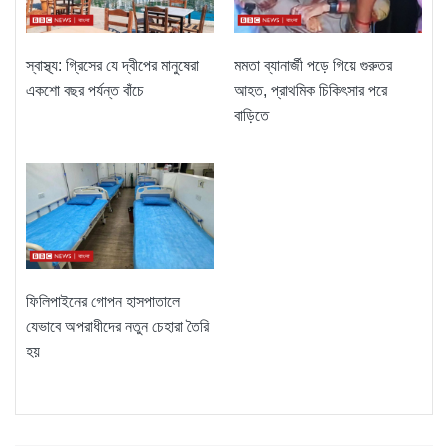
স্বাস্থ্য: গ্রিসের যে দ্বীপের মানুষেরা
মমতা ব্যানার্জী পড়ে গিয়ে গুরুতর
একশো বছর পর্যন্ত বাঁচে
আহত, প্রাথমিক চিকিৎসার পরে
বাড়িতে
ফিলিপাইনের গোপন হাসপাতালে
যেভাবে অপরাধীদের নতুন চেহারা তৈরি
হয়