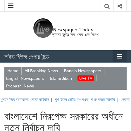
লাইভ নিউজ পেপার টুডে
Home
All Breaking News
Bangla Newspapers
English Newspapers
Islami Jibon
Live TV
Probashi News
 আবিদুলের পোস্ট ভাইরাল
|
পুশ-ইনের চেষ্টায় বিএসএফ, পণ্ড করছে বিজিবি
|
লেবাননের ঐতিহাসিক
বাংলাদেশে নিরপেক্ষ সরকারের অধীনে
নতুন নির্বাচন দাবি