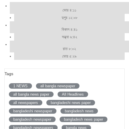
ভোর ৪:১১
দুপুর ১২:০৮
বিকাল ৪:৪১
সন্ধ্যা ৬:৪২
রাত ৮:০২
ভোর ৫:২৯
Tags
1 NEWS
all bangla newspaper
all bangla news paper
All Headlines
all newspapers
bangladeshi news paper
bangladeshi newspaper
bangladesh news
bangladesh newspaper
bangladesh news paper
bangladesh newspapers
bangla news