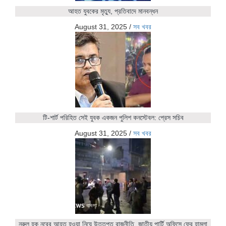
আহত যুবকের মৃত্যু, প্রতিবাদে মানবন্ধন
August 31, 2025
/
সব খবর
টি-শার্ট পরিহিত সেই যুবক একজন পুলিশ কনস্টেবল: প্রেস সচিব
August 31, 2025
/
সব খবর
নুরুল হক নুরের আহত হওয়া নিয়ে উত্তপ্ত রাজনীতি, জাতীয় পার্টি অফিসে ফের হামলা