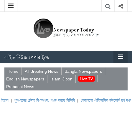
লাইভ নিউজ পেপার টুডে
Home
All Breaking News
Bangla Newspapers
English Newspapers
Islami Jibon
Live TV
Probashi News
ুশ-ইনের চেষ্টায় বিএসএফ, পণ্ড করছে বিজিবি
|
লেবাননের ঐতিহাসিক বউফোর্ট দুর্গ দখল করল ইসর