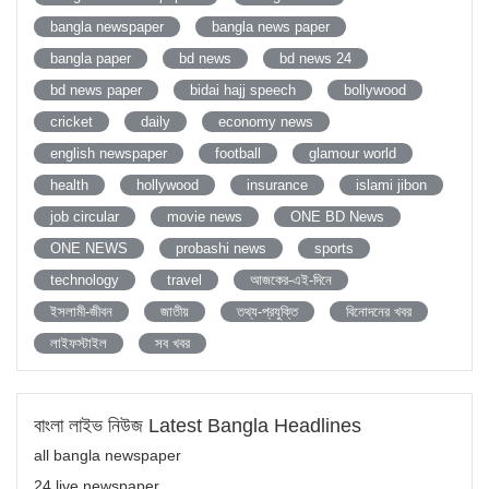
bangla newspaper
bangla news paper
bangla paper
bd news
bd news 24
bd news paper
bidai hajj speech
bollywood
cricket
daily
economy news
english newspaper
football
glamour world
health
hollywood
insurance
islami jibon
job circular
movie news
ONE BD News
ONE NEWS
probashi news
sports
technology
travel
আজকের-এই-দিনে
ইসলামী-জীবন
জাতীয়
তথ্য-প্রযুক্তি
বিনোদনের খবর
লাইফস্টাইল
সব খবর
বাংলা লাইভ নিউজ Latest Bangla Headlines
all bangla newspaper
24 live newspaper