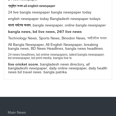
প্রযুক্তি সংবাদ all english newspaper
24 live bangla newspaper bangla newspaper today
english newspaper today Bangladesh newspaper todays
বাংলা সর্বশেষ সংবাদ
,
bangla newspaper, online bangla newspaper
bangla news, bd live news, 24/7 live news
Technology News, Sports News, Binodon News, অর্থনৈতিক সংবাদ
All Bangla Newspaper, All English Newspaper, breaking
bangla news, BD News Headlines, bangla news headlines
24 news headlines, bd online newspapers, latest bangla newspaper,
bd enewspaper, bd print media, bangla live tv
live cricket score
, bangladesh news directory,
all
bangladeshi newspaper
, daily online newspaper, daily health
news bd travel news bangla patrika
Main News