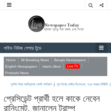
লাইভ নিউজ পেপার টুডে
Home
All Breaking News
Bangla Newspapers
English Newspapers
Islami Jibon
Live TV
Probashi News
শইন নিয়ে আবিদুলের পোস্ট ভাইরাল
|
পুশ-ইনের চেষ্টায় বিএসএফ, পণ্ড করছে বিজিবি
|
লেবাননের 
প্রেসিডেন্ট প্রার্থী হলে কাকে নেবেন
রানিংমেট, জানালেন ট্রাম্প