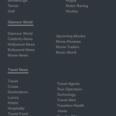
BundesLiga
Rugby
Tennis
Motor-Racing
Golf
Hockey
Glamour World
Glamour World
Upcoming-Movies
Celebrity-News
Movie-Reviews
Hollywood-News
Movie-Trailers
Bollywood-News
Music-World
Movie-News
Travel News
Travel
Travel-Agents
Cruise
Tour-Operators
Destinations
Technology
Luxury
Travel-Alert
Hotels
Travelers-Health
Hospitality
-Issue
Travel-Food-