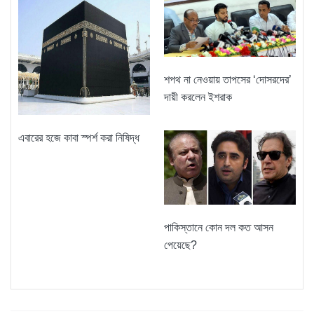
শপথ না নেওয়ায় তাপসের ‘দোসরদের’
দায়ী করলেন ইশরাক
এবারের হজে কাবা স্পর্শ করা নিষিদ্ধ
পাকিস্তানে কোন দল কত আসন
পেয়েছে?