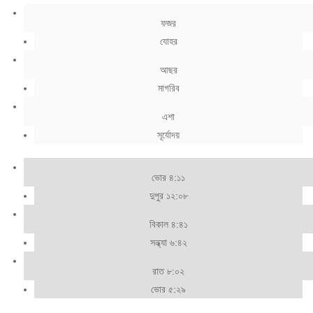
ফজর
যোহর
আছর
মাগরিব
এশা
সূর্যোদয়
ভোর ৪:১১
দুপুর ১২:০৮
বিকাল ৪:৪১
সন্ধ্যা ৬:৪২
রাত ৮:০২
ভোর ৫:২৯