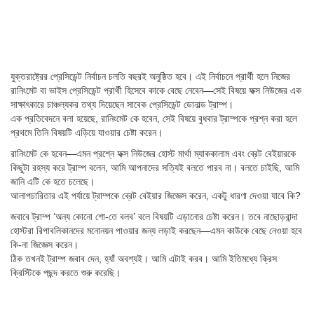
যুক্তরাষ্ট্রের প্রেসিডেন্ট নির্বাচন চলতি বছরই অনুষ্ঠিত হবে। এই নির্বাচনে প্রার্থী হলে নিজের
রানিংমেট বা ভাইস প্রেসিডেন্ট প্রার্থী হিসেবে কাকে বেছে নেবেন—সেই বিষয়ে ফক্স নিউজের এক
সাক্ষাৎকারে চাঞ্চল্যকর তথ্য দিয়েছেন সাবেক প্রেসিডেন্ট ডোনাল্ড ট্রাম্প।
এক প্রতিবেদনে বলা হয়েছে, রানিংমেট কে হবেন, সেই বিষয়ে বুধবার ট্রাম্পকে প্রশ্ন করা হলে
প্রথমে তিনি বিষয়টি এড়িয়ে যাওয়ার চেষ্টা করেন।
রানিংমেট কে হবেন—এমন প্রশ্নে ফক্স নিউজের হোস্ট মার্থা ম্যাককালাম এবং ব্রেট বেইয়ারকে
কিছুটা রহস্য করে ট্রাম্প বলেন, আমি আপনাদের সত্যিই বলতে পারব না। বলতে চাইছি, আমি
জানি এটি কে হতে চলেছে।
আলাপচারিতার এই পর্যায়ে ট্রাম্পকে ব্রেট বেইয়ার জিজ্ঞেস করেন, একটু ধারণা দেওয়া যাবে কি?
জবাবে ট্রাম্প ‘অন্য কোনো শো-তে বলব’ বলে বিষয়টি এড়ানোর চেষ্টা করেন। তবে নাছোড়বান্দা
হোস্টরা রিপাবলিকানদের মনোনয়ন পাওয়ার জন্য লড়াই করছেন—এমন কাউকে বেছে নেওয়া হবে
কি-না জিজ্ঞেস করেন।
ঠিক তখনই ট্রাম্প জবাব দেন, হ্যাঁ অবশ্যই। আমি এটাই করব। আমি ইতিমধ্যে ক্রিস
ক্রিস্টিকে পছন্দ করতে শুরু করেছি।