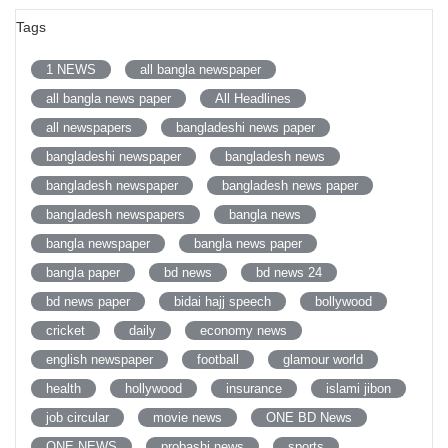
Tags
1 NEWS
all bangla newspaper
all bangla news paper
All Headlines
all newspapers
bangladeshi news paper
bangladeshi newspaper
bangladesh news
bangladesh newspaper
bangladesh news paper
bangladesh newspapers
bangla news
bangla newspaper
bangla news paper
bangla paper
bd news
bd news 24
bd news paper
bidai hajj speech
bollywood
cricket
daily
economy news
english newspaper
football
glamour world
health
hollywood
insurance
islami jibon
job circular
movie news
ONE BD News
ONE NEWS
probashi news
sports