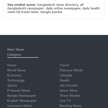
live cricket score
, bangladesh news directory,
all
bangladeshi newspaper
, daily online newspaper, daily health
news bd travel news bangla patrika
Main News
Category
Home
Travel
World News
Glamour World
Economy
Lifestyle
Technology
Health
Sports
Job Circular
Probashi News
Islami Jibon
Bangla Newspaper
Share Market
English Newspaper
Live TV
Insurance News
Banking News