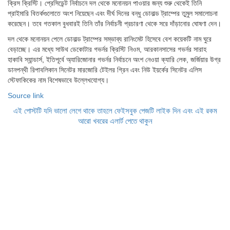
ক্রিস ক্রিস্টি। প্রেসিডেন্ট নির্বাচনে দল থেকে মনোনয়ন পাওয়ার জন্য শুরু থেকেই তিনি
প্রাইমারি বিতর্কগুলোতে অংশ নিয়েছেন এবং দীর্ঘ দিনের বন্ধু ডোনাল্ড ট্রাম্পের তুমুল সমালোচনা
করেছেন। তবে গতকাল বুধবারই তিনি তাঁর নির্বাচনী প্রচারণা থেকে সরে দাঁড়ানোর ঘোষণা দেন।
দল থেকে মনোনয়ন পেলে ডোনাল্ড ট্রাম্পের সম্ভাব্য রানিংমেট হিসেবে বেশ কয়েকটি নাম ঘুরে
বেড়াচ্ছে। এর মধ্যে সাউথ ডেকোটার গভর্নর ক্রিস্টি নিওম, আরকানসাসের গভর্নর সারাহ
হাকাবি স্যান্ডার্স, ইতিপূর্বে অ্যারিজোনার গভর্নর নির্বাচনে অংশ নেওয়া ক্যারি লেক, জর্জিয়ার উগ্র
ডানপন্থী রিপাবলিকান সিনেটর মারজোরি টেইলর গ্রিন এবং নিউ ইয়র্কের সিনেটর এলিস
স্টেফাকিকের নাম বিশেষভাবে উল্লেখযোগ্য।
Source link
এই পোস্টটি যদি ভালো লেগে থাকে তাহলে ফেইসবুক পেজটি লাইক দিন এবং এই রকম
আরো খবরের এলার্ট পেতে থাকুন