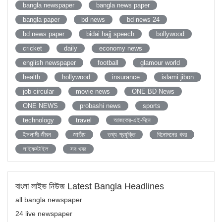
bangla newspaper
bangla news paper
bangla paper
bd news
bd news 24
bd news paper
bidai hajj speech
bollywood
cricket
daily
economy news
english newspaper
football
glamour world
health
hollywood
insurance
islami jibon
job circular
movie news
ONE BD News
ONE NEWS
probashi news
sports
technology
travel
আজকের-এই-দিনে
ইসলামী-জীবন
জাতীয়
তথ্য-প্রযুক্তি
বিনোদনের খবর
লাইফস্টাইল
সব খবর
বাংলা লাইভ নিউজ Latest Bangla Headlines
all bangla newspaper
24 live newspaper