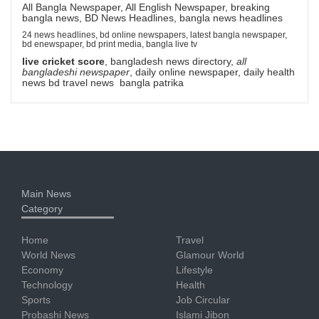
All Bangla Newspaper, All English Newspaper, breaking
bangla news, BD News Headlines, bangla news headlines
24 news headlines, bd online newspapers, latest bangla newspaper,
bd enewspaper, bd print media, bangla live tv
live cricket score
, bangladesh news directory,
all
bangladeshi newspaper
, daily online newspaper, daily health
news bd travel news bangla patrika
Main News
Category
Home
Travel
World News
Glamour World
Economy
Lifestyle
Technology
Health
Sports
Job Circular
Probashi News
Islami Jibon