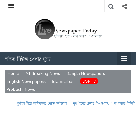
লাইভ নিউজ পেপার টুডে
Home
All Breaking News
Bangla Newspapers
English Newspapers
Islami Jibon
Live TV
Probashi News
পুশইন নিয়ে আবিদুলের পোস্ট ভাইরাল
|
পুশ-ইনের চেষ্টায় বিএসএফ, পণ্ড করছে বিজিবি
|
লেবা