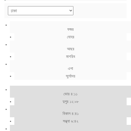
ফজর
যোহর
আছর
মাগরিব
এশা
সূর্যোদয়
ভোর ৪:১১
দুপুর ১২:০৮
বিকাল ৪:৪১
সন্ধ্যা ৬:৪২