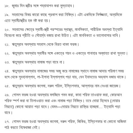
১৮. জুমার দিন স্ত্রীর সঙ্গে শয্যাযাপন করা মুস্তাহাব।
১৯. সহবাসের বিষয় কারো কাছে প্রকাশ করা নিষিদ্ধ। এটা একদিকে নির্লজ্জতা, অন্যদিকে
এতে স্বামী/স্ত্রীর হক নষ্ট করা হয়।
২০. সহবাসের ক্ষেত্রে স্বামী-স্ত্রী পরস্পরের স্বাস্থ্য, মানসিকতা, শারীরিক অবস্থা ইত্যাদি
বিবেচনা করে প্রীতি ও সৌহার্দ্য বজায় রাখা উচিত। এটা মানবিকতা ও ভালোবাসার দাবি।
২১. ঋতুস্রাব অবস্থায় সহবাস থেকে বিরত থাকা ফরজ।
২২. ঋতুস্রাব অবস্থায় স্বামীর সঙ্গে একত্রে শয়ন ও একত্রে পানাহার অব্যাহত রাখা সুন্নত।
২৩. ঋতুস্রাব অবস্থায় নামাজ পড়া যাবে না।
২৪. ঋতুস্রাব অবস্থায় নামাজের সময় অজু করে নামাজের স্থানে নামাজ আদায় পরিমাণ সময়
বসে থেকে সুবহানাল্লাহ, লা-ইলাহা ইল্লাল্লাহ পড়া যায়, যেন ইবাদতের অভ্যাস বজায় থাকে।
২৫. ঋতুস্রাব অবস্থায় কলেমা, দরুদ শরিফ, ইস্তিগফার, আল্লাহর নাম নেওয়া জায়েজ।
২৬. গোসল ফরজ হওয়া অবস্থায় মসজিদে গমন করা, কাবা শরিফ তাওয়াফ করা, কোরআন
শরিফ স্পর্শ করা বা তিলাওয়াত করা এবং নামাজ পড়া নিষিদ্ধ। তবে দোয়া হিসেবে (দোয়ার
নিয়তে) কোনো আয়াত পড়া যাবে। যেমন—দোয়ার নিয়তে রাব্বির হামহুমা… ইত্যাদি পড়া
যাবে।
২৭. গোসল ফরজ হওয়া অবস্থায় কলেমা, দরুদ শরিফ, জিকির, ইস্তিগফার বা কোনো অজিফা
পাঠ করতে নিষেধাজ্ঞা নেই।