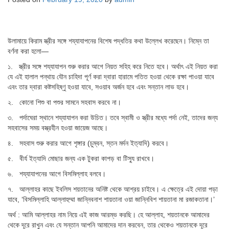
উলামায়ে কিরাম স্ত্রীর সঙ্গে শয্যাযাপনের বিশেষ পদ্ধতির কথা উল্লেখ করেছেন। নিম্নে তা
বর্ণনা করা হলো—
১. স্ত্রীর সঙ্গে শয্যাযাপন শুরু করার আগে নিয়ত সহিহ করে নিতে হবে। অর্থাৎ এই নিয়ত করা
যে এই হালাল পন্থায় যৌন চাহিদা পূর্ণ করা দ্বারা হারামে পতিত হওয়া থেকে রক্ষা পাওয়া যাবে
এবং তার দ্বারা কষ্টসহিষ্ণু হওয়া যাবে, সওয়াব অর্জন হবে এবং সন্তান লাভ হবে।
২. কোনো শিশু বা পশুর সামনে সহবাস করবে না।
৩. পর্দাঘেরা স্থানে শয্যাযাপন করা উচিত। তবে স্বামী ও স্ত্রীর মধ্যে পর্দা নেই, তাদের জন্য
সহবাসের সময় বস্ত্রহীন হওয়া জায়েজ আছে।
৪. সহবাস শুরু করার আগে শৃঙ্গার (চুম্বন, স্তন মর্দন ইত্যাদি) করবে।
৫. বীর্য ইত্যাদি মোছার জন্য এক টুকরা কাপড় বা টিস্যু রাখবে।
৬. শয্যাযাপনের আগে বিসমিল্লাহ বলবে।
৭. আল্লাহর কাছে ইবলিস শয়তানের অনিষ্ট থেকে আশ্রয় চাইবে। এ ক্ষেত্রে এই দোয়া পড়া
যাবে, ‘বিসমিল্লাহি আল্লাহুম্মা জান্নিবনাশ শায়তানা ওয়া জান্নিবিশ শায়তানা মা রজাকতানা।’
অর্থ : আমি আল্লাহর নাম নিয়ে এই কাজ আরম্ভ করছি। হে আল্লাহ, শয়তানকে আমাদের
থেকে দূরে রাখুন এবং যে সন্তান আপনি আমাদের দান করবেন, তার থেকেও শয়তানকে দূরে