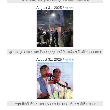
টি-শার্ট পরিহিত সেই যুবক একজন পুলিশ কনস্টেবল: প্রেস সচিব
August 31, 2025
/
সব খবর
নুরুল হক নুরের আহত হওয়া নিয়ে উত্তপ্ত রাজনীতি, জাতীয় পার্টি অফিসে ফের হামলা
August 31, 2025
/
সব খবর
ফেব্রুয়ারিতেই নির্বাচন, রুখে দেওয়ার শক্তি কারও নেই: সালাহউদ্দিন আহমেদ