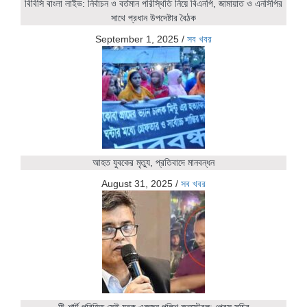
বিবিসি বাংলা লাইভ: নির্বাচন ও বর্তমান পরিস্থিতি নিয়ে বিএনপি, জামায়াত ও এনসিপির
সাথে প্রধান উপদেষ্টার বৈঠক
September 1, 2025
/
সব খবর
আহত যুবকের মৃত্যু, প্রতিবাদে মানবন্ধন
August 31, 2025
/
সব খবর