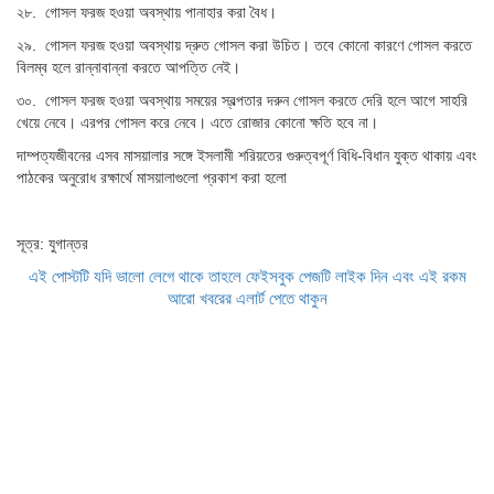
২৮. গোসল ফরজ হওয়া অবস্থায় পানাহার করা বৈধ।
২৯. গোসল ফরজ হওয়া অবস্থায় দ্রুত গোসল করা উচিত। তবে কোনো কারণে গোসল করতে
বিলম্ব হলে রান্নাবান্না করতে আপত্তি নেই।
৩০. গোসল ফরজ হওয়া অবস্থায় সময়ের স্বল্পতার দরুন গোসল করতে দেরি হলে আগে সাহরি
খেয়ে নেবে। এরপর গোসল করে নেবে। এতে রোজার কোনো ক্ষতি হবে না।
দাম্পত্যজীবনের এসব মাসয়ালার সঙ্গে ইসলামী শরিয়তের গুরুত্বপূর্ণ বিধি-বিধান যুক্ত থাকায় এবং
পাঠকের অনুরোধ রক্ষার্থে মাসয়ালাগুলো প্রকাশ করা হলো
সূত্র: যুগান্তর
এই পোস্টটি যদি ভালো লেগে থাকে তাহলে ফেইসবুক পেজটি লাইক দিন এবং এই রকম
আরো খবরের এলার্ট পেতে থাকুন