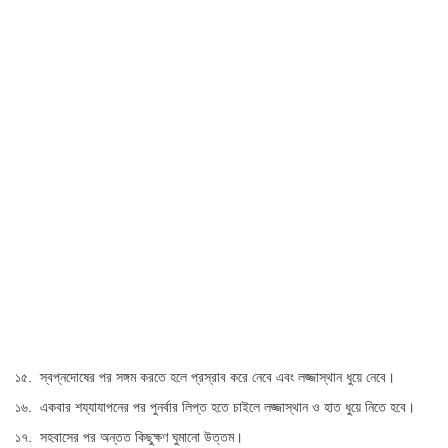
১৫. স্বপ্নদোষের পর সঙ্গম করতে হলে প্রস্রাব করে নেবে এবং লজ্জাস্থান ধুয়ে নেবে।
১৬. একবার শয্যাযাপনের পর পুনর্বার লিপ্ত হতে চাইলে লজ্জাস্থান ও হাত ধুয়ে নিতে হবে।
১৭. সহবাসের পর অন্তত কিছুক্ষণ ঘুমানো উত্তম।