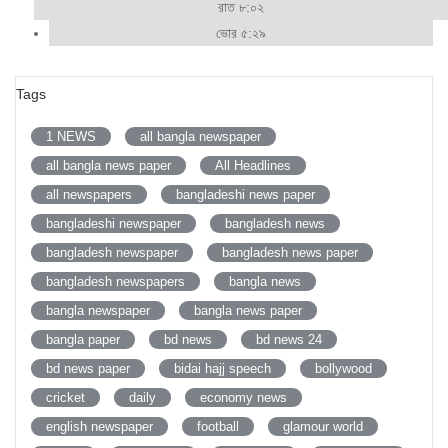
রাত ৮:০২
ভোর ৫:২৯
Tags
1 NEWS
all bangla newspaper
all bangla news paper
All Headlines
all newspapers
bangladeshi news paper
bangladeshi newspaper
bangladesh news
bangladesh newspaper
bangladesh news paper
bangladesh newspapers
bangla news
bangla newspaper
bangla news paper
bangla paper
bd news
bd news 24
bd news paper
bidai hajj speech
bollywood
cricket
daily
economy news
english newspaper
football
glamour world