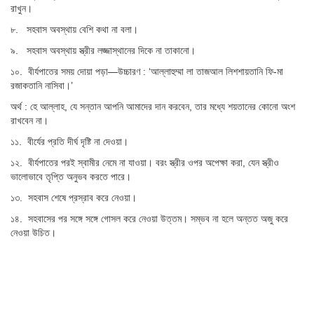
রাখুন।
৮. সহবাস অবস্থায় বেশি কথা না বলা।
৯. সহবাস অবস্থায় স্ত্রীর লজ্জাস্থানের দিকে না তাকানো।
১০. বীর্যপাতের সময় দোয়া পড়া—উচ্চারণ : ‘আল্লাহুম্মা লা তাজআল লিশশায়তানি ফি-মা
রজাকতানি নাসিবা।’
অর্থ : হে আল্লাহ, যে সন্তান আপনি আমাদের দান করবেন, তার মধ্যে শয়তানের কোনো অংশ
রাখবেন না।
১১. বীর্যের প্রতি দীর্ঘ দৃষ্টি না দেওয়া।
১২. বীর্যপাতের পরই স্বামীর নেমে না যাওয়া। বরং স্ত্রীর ওপর অপেক্ষা করা, যেন স্ত্রীও
ভালোভাবে তৃপ্তি অনুভব করতে পারে।
১৩. সহবাস শেষে প্রস্রাব করে নেওয়া।
১৪. সহবাসের পর সঙ্গে সঙ্গে গোসল করে নেওয়া উত্তম। সম্ভব না হলে অন্তত অজু করে
নেওয়া উচিত।