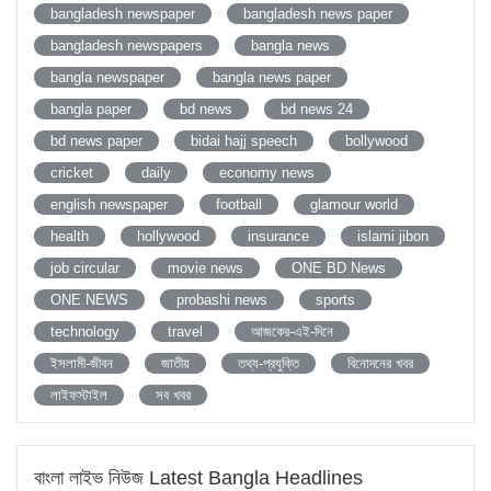
bangladesh newspaper
bangladesh news paper
bangladesh newspapers
bangla news
bangla newspaper
bangla news paper
bangla paper
bd news
bd news 24
bd news paper
bidai hajj speech
bollywood
cricket
daily
economy news
english newspaper
football
glamour world
health
hollywood
insurance
islami jibon
job circular
movie news
ONE BD News
ONE NEWS
probashi news
sports
technology
travel
আজকের-এই-দিনে
ইসলামী-জীবন
জাতীয়
তথ্য-প্রযুক্তি
বিনোদনের খবর
লাইফস্টাইল
সব খবর
বাংলা লাইভ নিউজ Latest Bangla Headlines