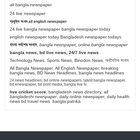
all bangla newspaper
24 live newspaper
প্রযুক্তি সংবাদ all english newspaper
24 live bangla newspaper bangla newspaper today
english newspaper today Bangladesh newspaper todays
বাংলা সর্বশেষ সংবাদ
,
bangla newspaper, online bangla newspaper
bangla news, bd live news, 24/7 live news
Technology News, Sports News, Binodon News, অর্থনৈতিক সংবাদ
All Bangla Newspaper, All English Newspaper, breaking
bangla news, BD News Headlines, bangla news headlines
24 news headlines, bd online newspapers, latest bangla newspaper,
bd enewspaper, bd print media, bangla live tv
live cricket score
, bangladesh news directory,
all
bangladeshi newspaper
, daily online newspaper, daily health
news bd travel news bangla patrika