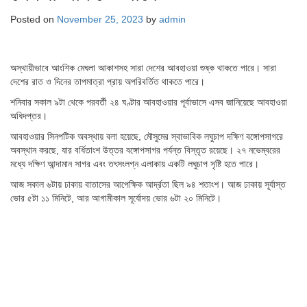
Posted on
November 25, 2023
by
admin
অস্থায়ীভাবে আংশিক মেঘলা আকাশসহ সারা দেশের আবহাওয়া শুষ্ক থাকতে পারে। সারা
দেশের রাত ও দিনের তাপমাত্রা প্রায় অপরিবর্তিত থাকতে পারে।
শনিবার সকাল ৯টা থেকে পরবর্তী ২৪ ঘণ্টার আবহাওয়ার পূর্বাভাসে এসব জানিয়েছে আবহাওয়া
অধিদপ্তর।
আবহাওয়ার সিনপটিক অবস্থায় বলা হয়েছে, মৌসুমের স্বাভাবিক লঘুচাপ দক্ষিণ বঙ্গোপসাগরে
অবস্থান করছে, যার বর্ধিতাংশ উত্তর বঙ্গোপসাগর পর্যন্ত বিস্তৃত রয়েছে। ২৭ নভেম্বরের
মধ্যে দক্ষিণ আন্দামান সাগর এবং তৎসংলগ্ন এলাকায় একটি লঘুচাপ সৃষ্টি হতে পারে।
আজ সকাল ৬টায় ঢাকায় বাতাসের আপেক্ষিক আর্দ্রতা ছিল ৯৪ শতাংশ। আজ ঢাকায় সূর্যাস্ত
ভোর ৫টা ১১ মিনিটে, আর আগামীকাল সূর্যোদয় ভোর ৬টা ২০ মিনিটে।