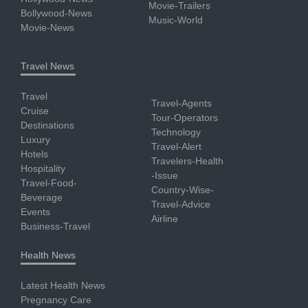
Movie-Trailers
Bollywood-News
Music-World
Movie-News
Travel News
Travel
Travel-Agents
Cruise
Tour-Operators
Destinations
Technology
Luxury
Travel-Alert
Hotels
Travelers-Health
Hospitality
-Issue
Travel-Food-
Country-Wise-
Beverage
Travel-Advice
Events
Airline
Business-Travel
Health News
Latest Health News
Pregnancy Care