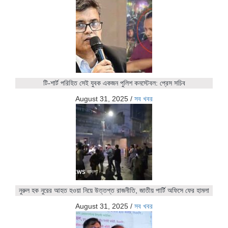
টি-শার্ট পরিহিত সেই যুবক একজন পুলিশ কনস্টেবল: প্রেস সচিব
August 31, 2025
/
সব খবর
নুরুল হক নুরের আহত হওয়া নিয়ে উত্তপ্ত রাজনীতি, জাতীয় পার্টি অফিসে ফের হামলা
August 31, 2025
/
সব খবর