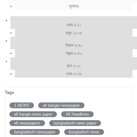
সূর্যোদয়
ভোর ৪:১১
দুপুর ১২:০৮
বিকাল ৪:৪১
সন্ধ্যা ৬:৪২
রাত ৮:০২
ভোর ৫:২৯
Tags
1 NEWS
all bangla newspaper
all bangla news paper
All Headlines
all newspapers
bangladeshi news paper
bangladeshi newspaper
bangladesh news