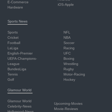
E-Commerce
iOS-Apple
Hardware
Sports News
Sports
NFL
Cricket
NBA
Football
Soccer
LaLiga
Racing
English-Premier
UFC
UEFA-Champions-
Boxing
League
Wrestling
BundesLiga
Rugby
Tennis
Motor-Racing
Golf
Hockey
Glamour World
Glamour World
Upcoming-Movies
Celebrity-News
Movie-Reviews
Hollywood-News