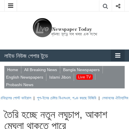
লাইভ নিউজ পেপার টুডে
Home
All Breaking News
Bangla Newspapers
English Newspapers
Islami Jibon
Live TV
Probashi News
োস্ট ভাইরাল
|
পুশ-ইনের চেষ্টায় বিএসএফ, পণ্ড করছে বিজিবি
|
লেবাননের ঐতিহাসিক বউফোর্ট দু
তৈরি হচ্ছে নতুন লঘুচাপ, আকাশ
মেঘলা থাকতে পারে