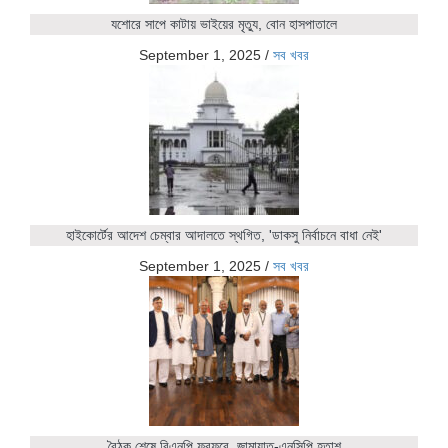
যশোরে সাপে কাটায় ভাইয়ের মৃত্যু, বোন হাসপাতালে
September 1, 2025
/
সব খবর
হাইকোর্টের আদেশ চেম্বার আদালতে স্থগিত, 'ডাকসু নির্বাচনে বাধা নেই'
September 1, 2025
/
সব খবর
বৈঠক শেষে বিএনপি ফুরফুরে, জামায়াত-এনসিপি হতাশ