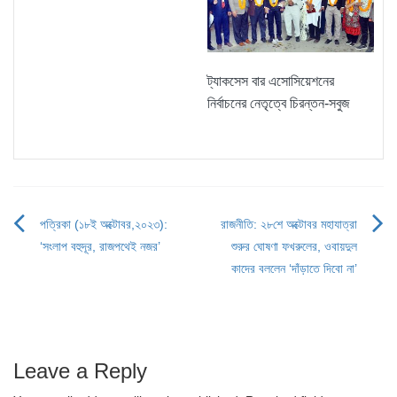
ট্যাকসেস বার এসোসিয়েশনের
নির্বাচনের নেতৃত্বে চিরন্তন-সবুজ
পত্রিকা (১৮ই অক্টোবর,২০২৩):
রাজনীতি: ২৮শে অক্টোবর মহাযাত্রা
Post
‘সংলাপ বহুদূর, রাজপথেই নজর’
শুরুর ঘোষণা ফখরুলের, ওবায়দুল
navigation
কাদের বললেন ‘দাঁড়াতে দিবো না’
Leave a Reply