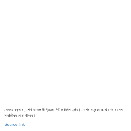
সেসময় বক্তারা, শেখ রাসেল দীপ্তিময় নির্ভীক নির্মল দুর্জয়। দেশের মানুষের মাঝে শেখ রাসেল
সারাজীবন বেঁচে থাকবে।
Source link