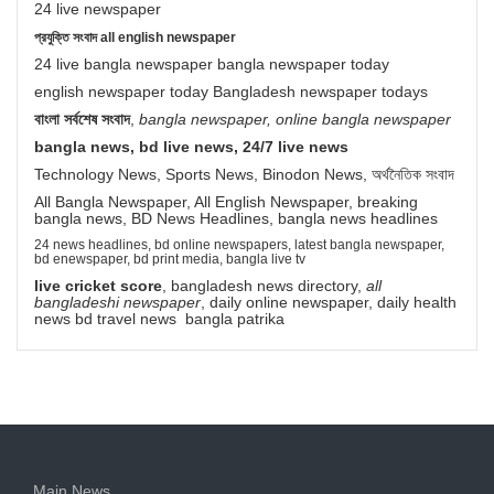
24 live newspaper
প্রযুক্তি সংবাদ all english newspaper
24 live bangla newspaper bangla newspaper today
english newspaper today Bangladesh newspaper todays
বাংলা সর্বশেষ সংবাদ
,
bangla newspaper, online bangla newspaper
bangla news, bd live news, 24/7 live news
Technology News, Sports News, Binodon News, অর্থনৈতিক সংবাদ
All Bangla Newspaper, All English Newspaper, breaking
bangla news, BD News Headlines, bangla news headlines
24 news headlines, bd online newspapers, latest bangla newspaper,
bd enewspaper, bd print media, bangla live tv
live cricket score
, bangladesh news directory,
all
bangladeshi newspaper
, daily online newspaper, daily health
news bd travel news bangla patrika
Main News