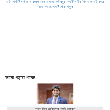
এই পোস্টটি যদি ভালো লেগে থাকে তাহলে ফেইসবুক পেজটি লাইক দিন এবং এই রকম
আরো খবরের এলার্ট পেতে থাকুন
আরো পড়তে পারেন:
পুশইন নিয়ে আবিদুলের পোস্ট ভাইরাল