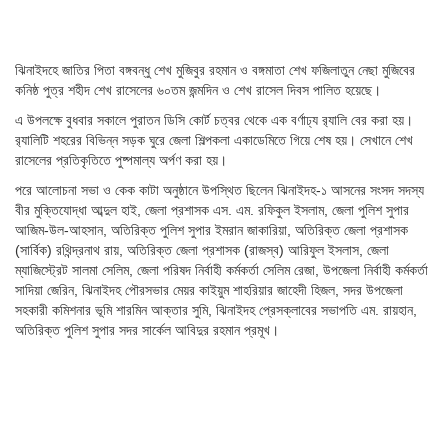
ঝিনাইদহে জাতির পিতা বঙ্গবন্ধু শেখ মুজিবুর রহমান ও বঙ্গমাতা শেখ ফজিলাতুন নেছা মুজিবের
কনিষ্ঠ পুত্র শহীদ শেখ রাসেলের ৬০তম জন্মদিন ও শেখ রাসেল দিবস পালিত হয়েছে।
এ উপলক্ষে বুধবার সকালে পুরাতন ডিসি কোর্ট চত্বর থেকে এক বর্ণাঢ্য র‌্যালি বের করা হয়।
র‌্যালিটি শহরের বিভিন্ন সড়ক ঘুরে জেলা শিল্পকলা একাডেমিতে গিয়ে শেষ হয়। সেখানে শেখ
রাসেলের প্রতিকৃতিতে পুষ্পমাল্য অর্পণ করা হয়।
পরে আলোচনা সভা ও কেক কাটা অনুষ্ঠানে উপস্থিত ছিলেন ঝিনাইদহ-১ আসনের সংসদ সদস্য
বীর মুক্তিযোদ্ধা আব্দুল হাই, জেলা প্রশাসক এস. এম. রফিকুল ইসলাম, জেলা পুলিশ সুপার
আজিম-উল-আহসান, অতিরিক্ত পুলিশ সুপার ইমরান জাকারিয়া, অতিরিক্ত জেলা প্রশাসক
(সার্বিক) রথিন্দ্রনাথ রায়, অতিরিক্ত জেলা প্রশাসক (রাজস্ব) আরিফুল ইসলাস, জেলা
ম্যাজিস্ট্রেট সালমা সেলিম, জেলা পরিষদ নির্বাহী কর্মকর্তা সেলিম রেজা, উপজেলা নির্বাহী কর্মকর্তা
সাদিয়া জেরিন, ঝিনাইদহ পৌরসভার মেয়র কাইয়ুম শাহরিয়ার জাহেদী হিজল, সদর উপজেলা
সহকারী কমিশনার ভূমি শারমিন আক্তার সুমি, ঝিনাইদহ প্রেসক্লাবের সভাপতি এম. রায়হান,
অতিরিক্ত পুলিশ সুপার সদর সার্কেল আবিদুর রহমান প্রমূখ।