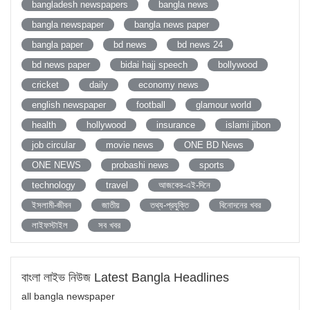
bangladesh newspapers
bangla news
bangla newspaper
bangla news paper
bangla paper
bd news
bd news 24
bd news paper
bidai hajj speech
bollywood
cricket
daily
economy news
english newspaper
football
glamour world
health
hollywood
insurance
islami jibon
job circular
movie news
ONE BD News
ONE NEWS
probashi news
sports
technology
travel
আজকের-এই-দিনে
ইসলামী-জীবন
জাতীয়
তথ্য-প্রযুক্তি
বিনোদনের খবর
লাইফস্টাইল
সব খবর
বাংলা লাইভ নিউজ Latest Bangla Headlines
all bangla newspaper