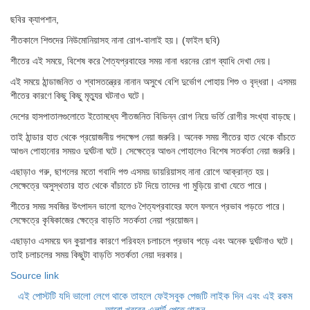
ছবির ক্যাপশান,
শীতকালে শিশুদের নিউমোনিয়াসহ নানা রোগ-বালাই হয়। (ফাইল ছবি)
শীতের এই সময়ে, বিশেষ করে শৈত্যপ্রবাহের সময় নানা ধরনের রোগ ব্যাধি দেখা দেয়।
এই সময়ে ঠান্ডাজনিত ও শ্বাসতন্ত্রের নানান অসুখে বেশি দুর্ভোগ পোহায় শিশু ও বৃদ্ধরা। এসময়
শীতের কারণে কিছু কিছু মৃত্যুর ঘটনাও ঘটে।
দেশের হাসপাতালগুলোতে ইতোমধ্যে শীতজনিত বিভিন্ন রোগ নিয়ে ভর্তি রোগীর সংখ্যা বাড়ছে।
তাই ঠান্ডার হাত থেকে প্রয়োজনীয় পদক্ষেপ নেয়া জরুরি। অনেক সময় শীতের হাত থেকে বাঁচতে
আগুন পোহানোর সময়ও দুর্ঘটনা ঘটে। সেক্ষেত্রে আগুন পোহালেও বিশেষ সতর্কতা নেয়া জরুরি।
এছাড়াও গরু, ছাগলের মতো গবাদি পশু এসময় ডায়রিয়াসহ নানা রোগে আক্রান্ত হয়।
সেক্ষেত্রে অসুস্থতার হাত থেকে বাঁচাতে চট দিয়ে তাদের গা মুড়িয়ে রাখা যেতে পারে।
শীতের সময় সবজির উৎপাদন ভালো হলেও শৈত্যপ্রবাহের ফলে ফলনে প্রভাব পড়তে পারে।
সেক্ষেত্রে কৃষিকাজের ক্ষেত্রে বাড়তি সতর্কতা নেয়া প্রয়োজন।
এছাড়াও এসময়ে ঘন কুয়াশার কারণে পরিবহন চলাচলে প্রভাব পড়ে এবং অনেক দুর্ঘটনাও ঘটে।
তাই চলাচলের সময় কিছুটা বাড়তি সতর্কতা নেয়া দরকার।
Source link
এই পোস্টটি যদি ভালো লেগে থাকে তাহলে ফেইসবুক পেজটি লাইক দিন এবং এই রকম
আরো খবরের এলার্ট পেতে থাকুন