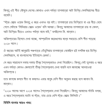
কিন্তু এই শীত মৌসুমে দেশের কোথাও এখন পর্যন্ত তাপমাত্রা আট ডিগ্রি সেলসিয়াসের নীচে
নামেনি।
“স্ট্রং কোল্ড ওয়েভ কিন্তু এ বছর এখনও হয় নাই। তাপমাত্রা চার ডিগ্রিতে বা এর নীচে নেমে
গেলে সেটাকে ‘সিভিয়ার কোল্ড ওয়েভ’ বলি আমরা। কিন্তু আমাদের তাপমাত্রা চার না কেবল,
আট ডিগ্রির নীচেও এখনও পর্যন্ত নামে নাই,” বলছিলেন মি. মান্নান।
অধিদপ্তরের হিসেবে দেখা যাচ্ছে, সাম্প্রতিক বছরগুলোর মধ্যে সবচেয়ে বেশি শীত পড়েছে
২০১৮ সালে।
ঐ বছরের আটই জানুয়ারি পঞ্চগড়ের তেঁতুলিয়ায় তাপমাত্রা নেমেছিল দুই দশমিক ছয় ডিগ্রি
সেলসিয়াসে, যা বাংলাদেশের ইতিহাসে রেকর্ড।
সে বছর সারাদেশে দফায় দফায় তীব্র শৈত্যপ্রবাহও দেখা গিয়েছিল। কিন্তু সেই তুলনায় এ বছর
এখন পর্যন্ত কোনও জেলাতেই তীব্র শৈত্যপ্রবাহ দেখা যায়নি বলে জানাচ্ছে আবহাওয়া
অধিদপ্তর।
তবে কাগজে কলমে শীত না কমলেও এবার মানুষ বেশি শীত অনুভব করছে বলে জানান মি.
মান্নান।
“২০১৮ সালের আগে ২০১৪ সালেও শৈত্যপ্রবাহ দেখা গিয়েছিল। কিন্তু আমাদের স্টাডি বলছে,
এ বছর শৈত্যপ্রবাহ যতটা না স্ট্রং, তার চেয়ে বেশি স্ট্রং কোল্ড ফিলিংটা।”
বিবিসি বাংলার আরও খবর: