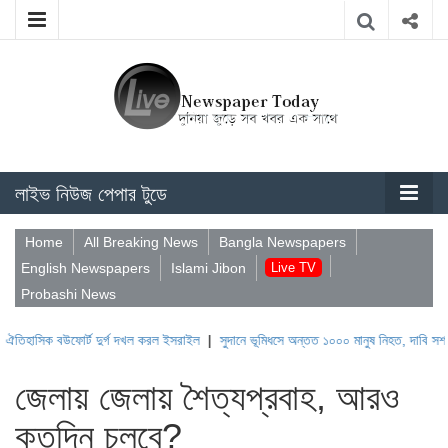
লাইভ নিউজ পেপার টুডে
Home
All Breaking News
Bangla Newspapers
English Newspapers
Islami Jibon
Live TV
Probashi News
উফোর্ট দুর্গ দখল করল ইসরাইল
|
সুদানে ভূমিধসে অন্তত ১০০০ মানুষ নিহত, দাবি সশস্ত্র গোষ্ঠীর
জেলায় জেলায় শৈত্যপ্রবাহ, আরও
কতদিন চলবে?