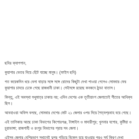
ছবির ক্যাপশান,
কুয়াশার ভেতর দিয়ে হেঁটে যাচ্ছে মানুষ। (ফাইল ছবি)
গত কয়েকদিন ধরে বেলা বাড়ার সঙ্গে সঙ্গে রোদের কিছুটা দেখা পাওয়া গেলেও সোমবার ফের
কুয়াশার চাদরে ঢেকে গেছে রাজধানী ঢাকা। সেইসঙ্গে রয়েছে কনকনে ঠান্ডা বাতাস।
কিন্তু, এই অবস্থা শুধুমাত্র ঢাকায় নয়; এদিন দেশের এক তৃতীয়াংশ জেলাতেই শীতের আধিক্য
ছিল।
আবহাওয়া অফিস বলছে, সোমবার দেশের মোট ২১ জেলার ওপর দিয়ে শৈত্যপ্রবাহ বয়ে গেছে।
এই তালিকায় আছে ঢাকা বিভাগের কিশোরগঞ্জ, টাঙ্গাইল ও মাদারীপুর; খুলনার যশোর, কুষ্টিয়া ও
চুয়াডাঙ্গা; রাজশাহী ও রংপুর বিভাগের প্রায় সব জেলা।
এইসব জেলার বেশিরভাগ স্থানেই দুপুর গড়িয়ে বিকেল হয়ে যাওয়ার পরও সূর্য কিরণ দেখা