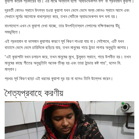
কুয়াশা কয়েক প্রকারের হয়। এর মাঝে অন্যতম হলো ‘অ্যাডভেকশন ফগ’ বা প্রবহমান কুয়াশা।
দূরবর্তী কোনও স্থানে উৎপন্ন হওয়া কুয়াশা যখন ভেসে ভেসে অন্য কোনও স্থানে আসে এবং
সেখানে সূর্যের আলোকে বাধাগ্রস্ত করে, তখন সেটিকে অ্যাডভেকশন ফগ বলা হয়।
বাংলাদেশে এখন যে কুয়াশা দেখা যাচ্ছে, তার উৎপত্তিস্থল নেপালের দক্ষিণাঞ্চলের উঁচু
সমভূমিতে।
এই প্রবহমান বা ভাসমান কুয়াশার কারণে সূর্য কিরণ পাওয়া যায় না। সেইসাথে, এটি যখন
বাতাসে ভেসে ভেসে চারিদিকে ছড়িয়ে যায়, তখন মানুষের গায়ে ঠান্ডা লাগার অনুভূতি জাগায়।
“এই কুয়াশাটা যখন চলাচল করে, তখন মানুষের মুখে, উন্মুক্ত স্থানে, গায়ে উপনীত হয়। তখন
মানুষের কাছে শীতের অনুভূতিটা অনেক তীব্র হয় এবং তারা ঠান্ডায় কষ্ট পায়”, বলেন মি.
মান্নান।
প্রখর সূর্য কিরণ ছাড়া এই ধরনের কুয়াশা দূর হয় না বলেও তিনি উল্লেখ করেন।
শৈত্যপ্রবাহে করণীয়