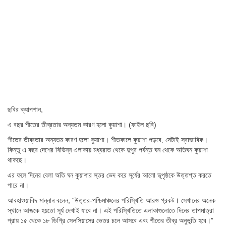
ছবির ক্যাপশান,
এ বছর শীতের তীব্রতার অন্যতম কারণ হলো কুয়াশা। (ফাইল ছবি)
শীতের তীব্রতার অন্যতম কারণ হলো কুয়াশা। শীতকালে কুয়াশা পড়বে, সেটাই স্বাভাবিক।
কিন্তু এ বছর দেশের বিভিন্ন এলাকায় মধ্যরাত থেকে দুপুর পর্যন্ত ঘন থেকে অতিঘন কুয়াশা
থাকছে।
এর ফলে দিনের বেলা অতি ঘন কুয়াশার স্তর ভেদ করে সূর্যের আলো ভূপৃষ্ঠকে উত্তপ্ত করতে
পারে না।
আবহাওয়াবিদ মান্নান বলেন, “উত্তর-পশ্চিমাঞ্চলের পরিস্থিতি আরও প্রকট। সেখানের অনেক
স্থানে আজকে হয়তো সূর্য দেখাই যাবে না। এই পরিস্থিতিতে এলাকাগুলোতে দিনের তাপমাত্রা
প্রায় ১৫ থেকে ১৮ ডিগ্রি সেলসিয়াসের ভেতর চলে আসবে এবং শীতের তীব্র অনুভূতি হবে।”