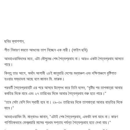
ছবির ক্যাপশান,
শীত নিবারণ করতে আগুনের তাপ নিচ্ছেন এক নারী। (ফাইল ছবি)
আবহাওয়াবিদদের মতে, এটা মৌসুমের শেষ শৈত্যপ্রবাহ না। আরও একটা শৈত্যপ্রবাহ আসতে
পারে।
কিন্তু তার আগে, অর্থাৎ আগামী ২৪ই জানুযারি দেশের মধ্যাঞ্চল এবং দক্ষিণাঞ্চলে বৃষ্টিপাত
হওয়ার সম্ভাবনা আছে বলে জানান মি. ফারুক।
পরবর্তী শৈত্যপ্রবাহটি এর পরে আসবে উল্লেখ করে তিনি বলেন, “বৃষ্টির পর তাপমাত্রা আবার
কমতির দিকে যাবে এবং ২৭ তারিখের দিকে আবার শৈত্যপ্রবাহ শুরু হতে পারে।”
“তবে সেটা বেশি দিন স্থায়ী হবে না। ২৯-৩০ তারিখের দিকে তাপমাত্রা আবার বাড়তির দিকে
যাবে।”
আবহাওয়াবিদ মি. মান্নানও জানান, “এটাই শেষ শৈত্যপ্রবাহ, এমনটা বলা যাবে না। কারণ
গাণিতিকভাবে ফেব্রুয়ারি মাসের প্রথম সপ্তাহ পর্যন্ত শৈত্যপ্রবাহ হতে দেখা যায়।”