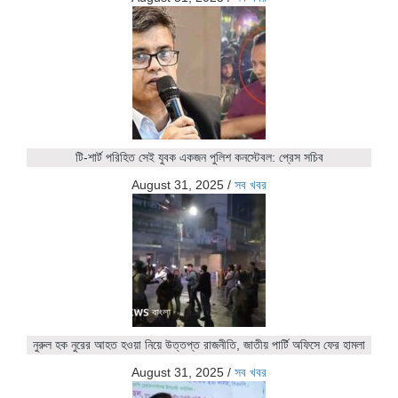
টি-শার্ট পরিহিত সেই যুবক একজন পুলিশ কনস্টেবল: প্রেস সচিব
August 31, 2025
/
সব খবর
নুরুল হক নুরের আহত হওয়া নিয়ে উত্তপ্ত রাজনীতি, জাতীয় পার্টি অফিসে ফের হামলা
August 31, 2025
/
সব খবর