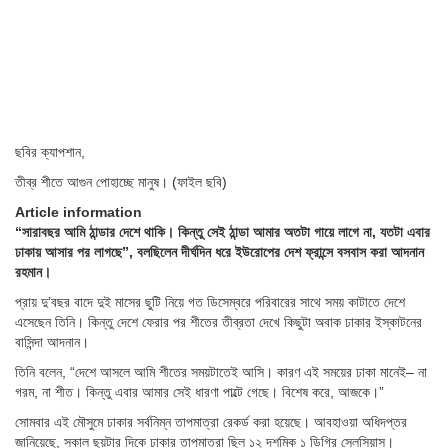
ছবির ক্যাপশান,
তীব্র শীতে আগুন পোহাচ্ছে মানুষ। (ফাইল ছবি)
Article information
“সারাবছর আমি ঠান্ডার দেশে থাকি। কিন্তু সেই ঠান্ডা আমার অতটা গায়ে লাগে না, যতটা এবার
ঢাকায় আসার পর লাগছে”, বলছিলেন দীর্ঘদিন ধরে ইউরোপের দেশ ফ্রান্সে বসবাস করা আদনান
রহমান।
প্রায় দু’বছর বাদে দুই মাসের ছুটি নিয়ে গত ডিসেম্বরে পরিবারের সাথে সময় কাটাতে দেশে
এসেছেন তিনি। কিন্তু দেশে ফেরার পর শীতের তীব্রতা দেখে কিছুটা অবাক ঢাকার ইস্কাটনের
বাসিন্দা আদনান।
তিনি বলেন, “দেশে আসলে আমি শীতের সময়টাতেই আসি। কারণ এই সময়ের ঢাকা মানেই– না
গরম, না শীত। কিন্তু এবার আমার সেই ধারণা পাল্টে গেছে। বিশেষ করে, আজকে।”
সোমবার এই মৌসুমে ঢাকার সর্বনিম্ন তাপমাত্রা রেকর্ড করা হয়েছে। আবহাওয়া অধিদপ্তর
জানিয়েছে, সকাল ছয়টার দিকে ঢাকার তাপমাত্রা ছিল ১২ দশমিক ১ ডিগ্রি সেলসিয়াস।