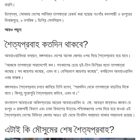
যায়নি।
উল্লেখ্য, সোমবার দেশের সর্বনিম্ন তাপমাত্রা রেকর্ড করা হয়েছে নওগাঁর বদলগাছী ও রংপুরের
দিনাজপুরে, ৮ দশমিক ১ ডিগ্রি সেলসিয়াস।
আরও পড়ুন:
শৈত্যপ্রবাহ কতদিন থাকবে?
আবহাওয়াবিদরা বলছেন, মঙ্গলবারও দেশের অনেক জেলার ওপর দিয়ে শৈত্যপ্রবাহ বয়ে যাবে।
“আজকে তাপমাত্রা সারাদেশেই কম। গতকালের চেয়ে দুই-তিন ডিগ্রির মতো তাপমাত্রা
কমেছে। সব জায়গায় কমেছে, এমন না। বেশিরভাগ জায়গায় কমেছে”, বলছিলেন আবহাওয়াবিদ
ওমর ফারুক।
মঙ্গলবারও শৈত্যপ্রবাহ চলবে জানিয়ে তিনি বলেন, “পরশুদিন থেকে তাপমাত্রা বাড়তির দিকে
যাবে। কিন্তু পুরোপুরি শৈত্যপ্রবাহ কাটবে, এমন না।”
বাংলাদেশ আবহাওয়া অধিদপ্তরের আরেক আবহাওয়াবিদ ড. মো. আবদুল মান্নানও জানান যে
রংপুর ও রাজশাহী বিভাগ এবং ঢাকা বিভাগের উত্তর-পশ্চিমাঞ্চলের ওপর দিয়ে বয়ে যাওয়া এই
শৈত্যপ্রবাহ দেশের বিভিন্ন জেলায় আরও দুই থেকে তিনদিন অব্যাহত থাকার সম্ভাবনা রয়েছে।
এটাই কি মৌসুমের শেষ শৈত্যপ্রবাহ?