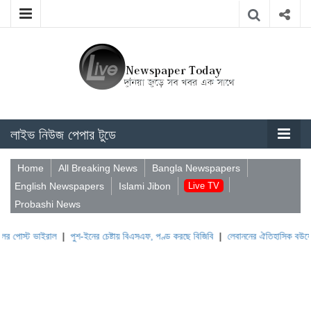
লাইভ নিউজ পেপার টুডে
Home
All Breaking News
Bangla Newspapers
English Newspapers
Islami Jibon
Live TV
Probashi News
াইরাল
|
পুশ-ইনের চেষ্টায় বিএসএফ, পণ্ড করছে বিজিবি
|
লেবাননের ঐতিহাসিক বউফোর্ট দুর্গ দ