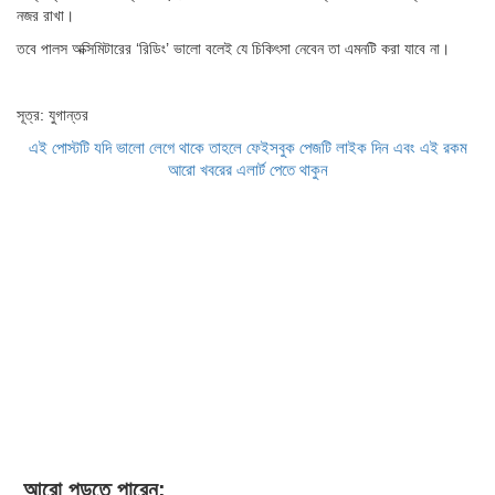
নজর রাখা।
তবে পালস অক্সিমিটারের ‘রিডিং’ ভালো বলেই যে চিকিৎসা নেবেন তা এমনটি করা যাবে না।
সূত্র: যুগান্তর
এই পোস্টটি যদি ভালো লেগে থাকে তাহলে ফেইসবুক পেজটি লাইক দিন এবং এই রকম
আরো খবরের এলার্ট পেতে থাকুন
আরো পড়তে পারেন: