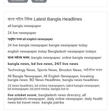
লাইফস্টাইল
সব খবর
বাংলা লাইভ নিউজ Latest Bangla Headlines
all bangla newspaper
24 live newspaper
প্রযুক্তি সংবাদ all english newspaper
24 live bangla newspaper bangla newspaper today
english newspaper today Bangladesh newspaper todays
বাংলা সর্বশেষ সংবাদ
,
bangla newspaper, online bangla newspaper
bangla news, bd live news, 24/7 live news
Technology News, Sports News, Binodon News, অর্থনৈতিক সংবাদ
All Bangla Newspaper, All English Newspaper, breaking
bangla news, BD News Headlines, bangla news headlines
24 news headlines, bd online newspapers, latest bangla newspaper,
bd enewspaper, bd print media, bangla live tv
live cricket score
, bangladesh news directory,
all
bangladeshi newspaper
, daily online newspaper, daily health
news bd travel news bangla patrika