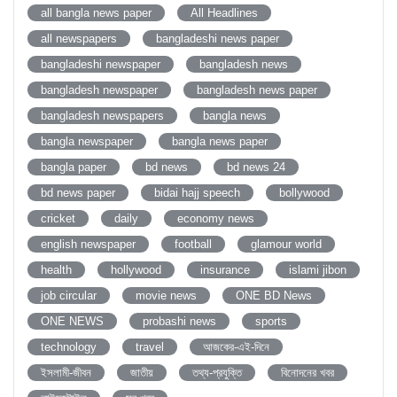
all bangla news paper
All Headlines
all newspapers
bangladeshi news paper
bangladeshi newspaper
bangladesh news
bangladesh newspaper
bangladesh news paper
bangladesh newspapers
bangla news
bangla newspaper
bangla news paper
bangla paper
bd news
bd news 24
bd news paper
bidai hajj speech
bollywood
cricket
daily
economy news
english newspaper
football
glamour world
health
hollywood
insurance
islami jibon
job circular
movie news
ONE BD News
ONE NEWS
probashi news
sports
technology
travel
আজকের-এই-দিনে
ইসলামী-জীবন
জাতীয়
তথ্য-প্রযুক্তি
বিনোদনের খবর