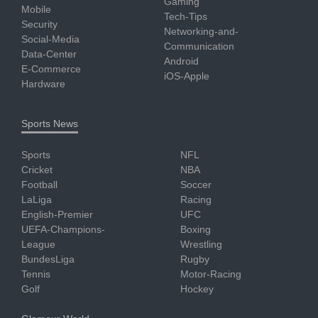
Gaming
Mobile
Tech-Tips
Security
Networking-and-
Social-Media
Communication
Data-Center
Android
E-Commerce
iOS-Apple
Hardware
Sports News
Sports
NFL
Cricket
NBA
Football
Soccer
LaLiga
Racing
English-Premier
UFC
UEFA-Champions-
Boxing
League
Wrestling
BundesLiga
Rugby
Tennis
Motor-Racing
Golf
Hockey