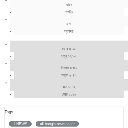
আছর
মাগরিব
এশা
সূর্যোদয়
ভোর ৪:১১
দুপুর ১২:০৮
বিকাল ৪:৪১
সন্ধ্যা ৬:৪২
রাত ৮:০২
ভোর ৫:২৯
Tags
1 NEWS
all bangla newspaper