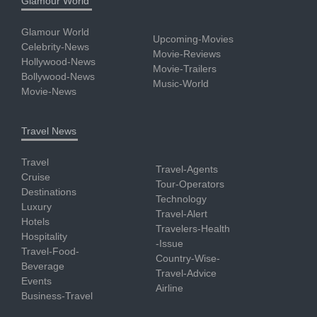
Glamour World
Glamour World
Upcoming-Movies
Celebrity-News
Movie-Reviews
Hollywood-News
Movie-Trailers
Bollywood-News
Music-World
Movie-News
Travel News
Travel
Travel-Agents
Cruise
Tour-Operators
Destinations
Technology
Luxury
Travel-Alert
Hotels
Travelers-Health
Hospitality
-Issue
Travel-Food-
Country-Wise-
Beverage
Travel-Advice
Events
Airline
Business-Travel