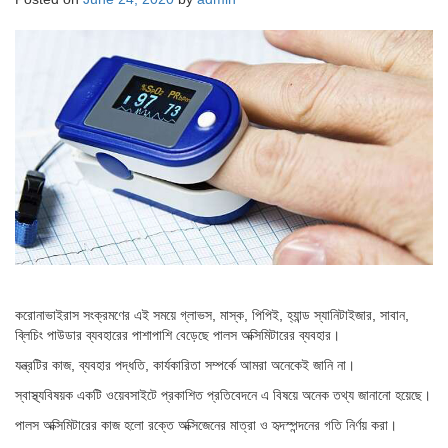
করোনাভাইরাস সংক্রমণের এই সময়ে গ্লাভস, মাস্ক, পিপিই, হ্যান্ড স্যানিটাইজার, সাবান,
ব্লিচিং পাউডার ব্যবহারের পাশাপাশি বেড়েছে পালস অক্সিমিটারের ব্যবহার।
যন্ত্রটির কাজ, ব্যবহার পদ্ধতি, কার্যকারিতা সম্পর্কে আমরা অনেকেই জানি না।
স্বাস্থ্যবিষয়ক একটি ওয়েবসাইটে প্রকাশিত প্রতিবেদনে এ বিষয়ে অনেক তথ্য জানানো হয়েছে।
পালস অক্সিমিটারের কাজ হলো রক্তে অক্সিজেনের মাত্রা ও হৃদস্পন্দনের গতি নির্ণয় করা।