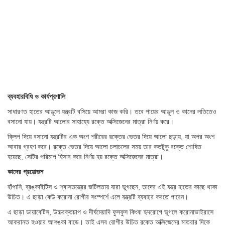
ব্যবহারবিধি ও কার্যপ্রণালি
সাধারণত হাতের আঙুলে যন্ত্রটি বসিয়ে আমরা কাজ করি। তবে পায়ের আঙুল ও কানের লতিতেও
বসানো যায়। যন্ত্রটি আলোর সাহায্যে রক্তে অক্সিজেনের মাত্রা নির্ণয় করে।
ক্লিপ দিয়ে বসানো যন্ত্রটির এক অংশ শরীরের রক্তের ভেতর দিয়ে আলো ছড়ায়, যা অপর অংশ
আবার গ্রহণ করে। রক্তে ভেতর দিয়ে আলো চলাচলের সময় তার কতটুকু রক্তে শোষিত
হয়েছে, সেটির পরিমাপ হিসাব করে নির্ণয় হয় রক্তে অক্সিজেনের মাত্রা।
কাদের প্রয়োজন
হাঁপানি, ব্রঙ্কাইটিস ও শ্বাসতন্ত্রের জটিলতায় যারা ভুগছেন, তাদের এই যন্ত্র হাতের কাছে থাকা
উচিত। এ ছাড়া কেউ করোনা রোগীর সংস্পর্শে এলে যন্ত্রটি ব্যবহার করতে পারেন।
এ ছাড়া ডায়াবেটিস, উচ্চরক্তচাপ ও দীর্ঘমেয়াদি ফুসফুস কিংবা হৃদরোগে ভুগলে করোনাভাইরাসে
আক্রান্ত হওয়ার আশঙ্কা বাড়ে। তাই এসব রোগীর উচিত রক্তে অক্সিজেনের মাত্রার দিকে