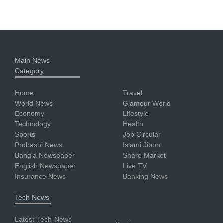
Main News
Category
Home
Travel
World News
Glamour World
Economy
Lifestyle
Technology
Health
Sports
Job Circular
Probashi News
Islami Jibon
Bangla Newspaper
Share Market
English Newspaper
Live TV
Insurance News
Banking News
Tech News
Latest-Tech-News