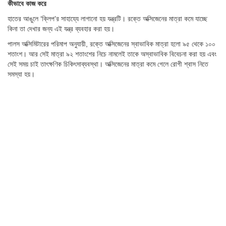
কীভাবে কাজ করে
হাতের আঙুলে ‘ক্লিপ’র সাহায্যে লাগানো হয় যন্ত্রটি। রক্তে অক্সিজেনের মাত্রা কমে যাচ্ছে
কিনা তা দেখার জন্য এই যন্ত্র ব্যবহার করা হয়।
পালস অক্সিমিটারের পরিমাপ অনুযায়ী, রক্তে অক্সিজেনের স্বাভাবিক মাত্রা হলো ৯৫ থেকে ১০০
শতাংশ। আর সেই মাত্রা ৯২ শতাংশের নিচে নামলেই তাকে অস্বাভাবিক বিবেচনা করা হয় এবং
সেই সময় চাই তাৎক্ষণিক চিকিৎসাব্যবস্থা। অক্সিজেনের মাত্রা কমে গেলে রোগী শ্বাস নিতে
সমস্যা হয়।