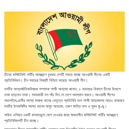
চীনের কমিউনিস্ট পার্টির আমন্ত্রণে বুধবার দেশটি সফরে যাচ্ছে আওয়ামী লীগের একটি
প্রতিনিধিদল। চীন সফরের বিষয়টি নিশ্চিত করেছে আওয়ামী লীগ।
দলটির আন্তর্জাতিকবিষয়ক সম্পাদক শাম্মী আহমেদ জানান, ৮ নভেম্বর বিকালে চীনের উদ্দেশে
ঢাকা ছাড়বেন তারা। সফরকারী দল পাঁচ দিন সে দেশে অবস্থান করবে। আওয়ামী লীগের
সভাপতিমণ্ডলীর সদস্য ফারুক খানের নেতৃত্বে প্রতিনিধি দলে শাম্মী আহমেদসহ আরও থাকছেন
দলটির উপকমিটির সদস্য খালেদ মাসুদ আহমেদ, তরুণ কান্তি দাস ও সুমন কুণ্ডু।
সাউথ এশিয়ান একটি কনফারেন্সে যোগ দেওয়ার জন্য ক্ষমতাসীন কমিউনিস্ট পার্টির আমন্ত্রণে
প্রতিনিধিদলটি চীন যাচ্ছে।