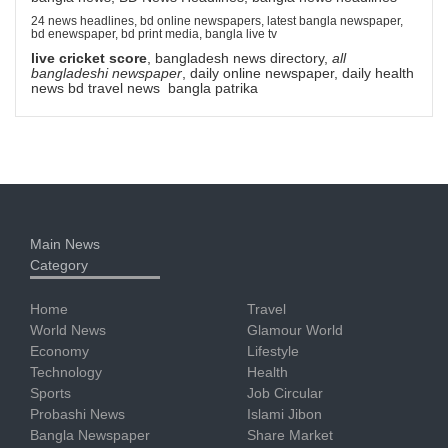
24 news headlines, bd online newspapers, latest bangla newspaper,
bd enewspaper, bd print media, bangla live tv
live cricket score
, bangladesh news directory,
all
bangladeshi newspaper
, daily online newspaper, daily health
news bd travel news bangla patrika
Main News
Category
Home
Travel
World News
Glamour World
Economy
Lifestyle
Technology
Health
Sports
Job Circular
Probashi News
Islami Jibon
Bangla Newspaper
Share Market