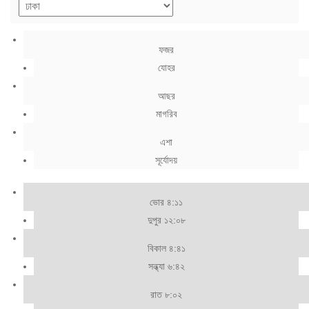
ফজর
যোহর
আছর
মাগরিব
এশা
সূর্যোদয়
ভোর ৪:১১
দুপুর ১২:০৮
বিকাল ৪:৪১
সন্ধ্যা ৬:৪২
রাত ৮:০২