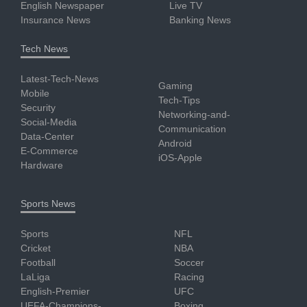
English Newspaper
Live TV
Insurance News
Banking News
Tech News
Latest-Tech-News
Gaming
Mobile
Tech-Tips
Security
Networking-and-
Social-Media
Communication
Data-Center
Android
E-Commerce
iOS-Apple
Hardware
Sports News
Sports
NFL
Cricket
NBA
Football
Soccer
LaLiga
Racing
English-Premier
UFC
UEFA-Champions-
Boxing