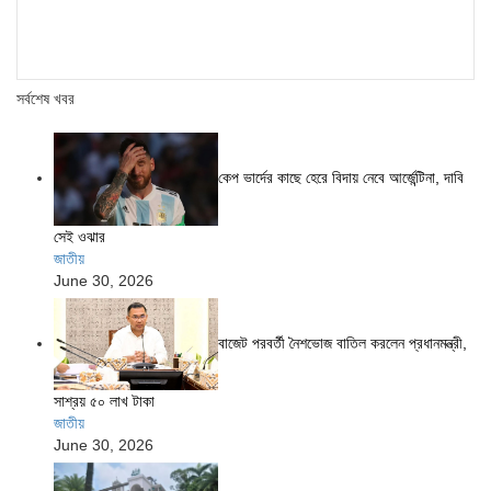
সর্বশেষ খবর
কেপ ভার্দের কাছে হেরে বিদায় নেবে আর্জেন্টিনা, দাবি
সেই ওঝার
জাতীয়
June 30, 2026
বাজেট পরবর্তী নৈশভোজ বাতিল করলেন প্রধানমন্ত্রী,
সাশ্রয় ৫০ লাখ টাকা
জাতীয়
June 30, 2026