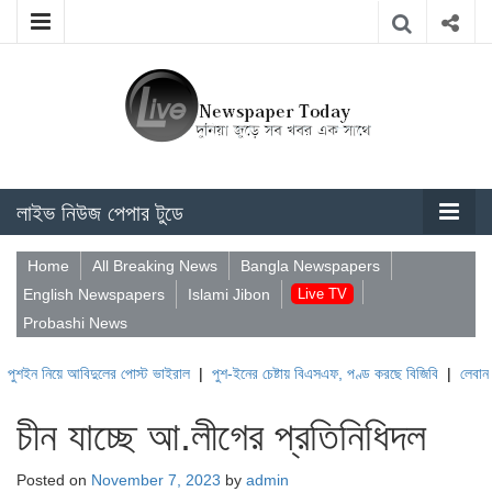
লাইভ নিউজ পেপার টুডে
Home
All Breaking News
Bangla Newspapers
English Newspapers
Islami Jibon
Live TV
Probashi News
ে আবিদুলের পোস্ট ভাইরাল
|
পুশ-ইনের চেষ্টায় বিএসএফ, পণ্ড করছে বিজিবি
|
লেবাননের ঐতিহাসি
চীন যাচ্ছে আ.লীগের প্রতিনিধিদল
Posted on
November 7, 2023
by
admin