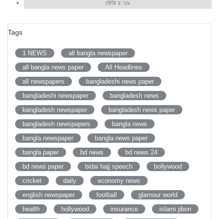
ভোর ৫:২৯
Tags
1 NEWS
all bangla newspaper
all bangla news paper
All Headlines
all newspapers
bangladeshi news paper
bangladeshi newspaper
bangladesh news
bangladesh newspaper
bangladesh news paper
bangladesh newspapers
bangla news
bangla newspaper
bangla news paper
bangla paper
bd news
bd news 24
bd news paper
bidai hajj speech
bollywood
cricket
daily
economy news
english newspaper
football
glamour world
health
hollywood
insurance
islami jibon