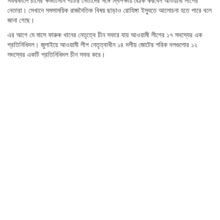
সফরকালে চীনের ক্ষমতাসীন পার্টির নেতাদের সঙ্গে দ্বিপক্ষীয় বৈঠক করবেন আওয়ামী লীগের
নেতারা। সেখানে সমসাময়িক রাজনৈতিক বিষয় ছাড়াও রোহিঙ্গা ইস্যুতে আলোচনা হতে পারে বলে
জানা গেছে।
এর আগে মে মাসে ফারুক খানের নেতৃত্বে চীন সফরে যায় আওয়ামী লীগের ১৭ সদস্যের এক
প্রতিনিধিদল। জুলাইয়ে আওয়ামী লীগ নেতৃত্বাধীন ১৪ দলীয় জোটের শরিক দলগুলোর ১২
সদস্যের একটি প্রতিনিধিদল চীন সফর করে।