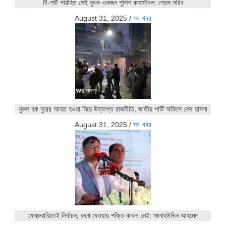
টি-শার্ট পরিহিত সেই যুবক একজন পুলিশ কনস্টেবল: প্রেস সচিব
August 31, 2025
/
সব খবর
নুরুল হক নুরের আহত হওয়া নিয়ে উত্তপ্ত রাজনীতি, জাতীয় পার্টি অফিসে ফের হামলা
August 31, 2025
/
সব খবর
ফেব্রুয়ারিতেই নির্বাচন, রুখে দেওয়ার শক্তি কারও নেই: সালাহউদ্দিন আহমেদ