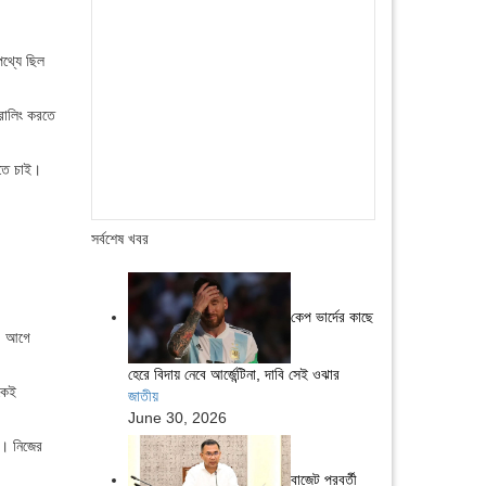
থ্যে ছিল
্রোলিং করতে
রতে চাই।
সর্বশেষ খবর
কেপ ভার্দের কাছে
য। আগে
হেরে বিদায় নেবে আর্জেন্টিনা, দাবি সেই ওঝার
েকেই
জাতীয়
June 30, 2026
া। নিজের
বাজেট পরবর্তী