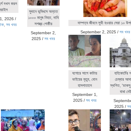
ুর্গ দখল করল
সরাইল
সুদানে ভূমিধসে অন্তত
১০০০ মানুষ নিহত, দাবি
1, 2026
/
দাম্পত্য জীবনে সুখী হওয়ার সেরা ১০ উপ
সশস্ত্র গোষ্ঠীর
তিক
,
সব খবর
September 2, 2025
/
সব খবর
September 2,
2025
/
সব খবর
যশোরে সাপে কাটায়
হাইকোর্টের
ভাইয়ের মৃত্যু, বোন
চেম্বার আদ
হাসপাতালে
স্থগিত, 'ডাকসু 
বাধা নেই
September 1,
2025
/
সব খবর
Septembe
2025
/
সব