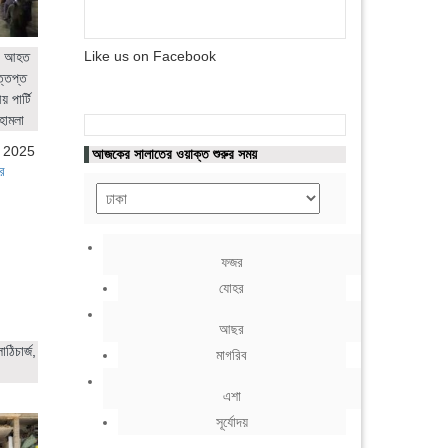
Like us on Facebook
ের আহত
ত্তপ্ত
 পার্টি
হামলা
, 2025
আজকের সালাতের ওয়াক্ত শুরুর সময়
র
ফজর
যোহর
আছর
ঠিচার্জ,
মাগরিব
এশা
সূর্যোদয়