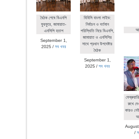
বৈঠক শেষে বিএনপি
বিবিসি বাংলা লাইভ:
ফুরফুরে, জামায়াত-
নির্বাচন ও বর্তমান
আহ
এনসিপি হতাশ
পরিস্থিতি নিয়ে বিএনপি,
জামায়াত ও এনসিপির
September 1,
সাথে প্রধান উপদেষ্টার
2025
/
সব খবর
বৈঠক
September 1,
2025
/
সব খবর
ফেব্রুয়ার
রুখে দে
কারও নেই:
আ
August
/
স