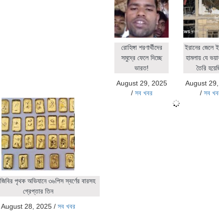
রোহিঙ্গা শরণার্থীদের
ইরানের জেলে ই
সমুদ্রে ফেলে দিচ্ছে
হামলায় যে ভয়াব
ভারত!
তৈরি হয়ে
August 29, 2025
August 29
/
সব খবর
/
সব খব
জিবির পৃথক অভিযানে ৩৬পিস স্বর্ণের বারসহ
গ্রেপ্তার তিন
August 28, 2025
/
সব খবর