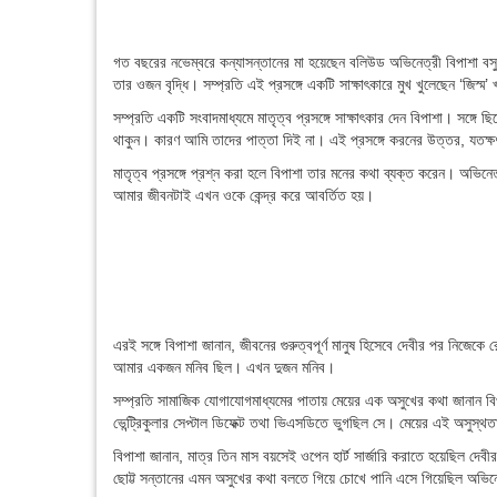
গত বছরের নভেম্বরে কন্যাসন্তানের মা হয়েছেন বলিউড অভিনেত্রী বিপাশা বস
তার ওজন বৃদ্ধি। সম্প্রতি এই প্রসঙ্গে একটি সাক্ষাৎকারে মুখ খুলেছেন ‘জিস্ম’
সম্প্রতি একটি সংবাদমাধ্যমে মাতৃত্ব প্রসঙ্গে সাক্ষাৎকার দেন বিপাশা। সঙ্
থাকুন। কারণ আমি তাদের পাত্তা দিই না। এই প্রসঙ্গে করনের উত্তর, যতক
মাতৃত্ব প্রসঙ্গে প্রশ্ন করা হলে বিপাশা তার মনের কথা ব্যক্ত করেন। অভিন
আমার জীবনটাই এখন ওকে কেন্দ্র করে আবর্তিত হয়।
এরই সঙ্গে বিপাশা জানান, জীবনের গুরুত্বপূর্ণ মানুষ হিসেবে দেবীর পর ন
আমার একজন মনিব ছিল। এখন দুজন মনিব।
সম্প্রতি সামাজিক যোগাযোগমাধ্যমের পাতায় মেয়ের এক অসুখের কথা জানান বিপাশ
ভেন্ট্রিকুলার সেপ্টাল ডিফেক্ট তথা ভিএসডিতে ভুগছিল সে। মেয়ের এই অসুস্
বিপাশা জানান, মাত্র তিন মাস বয়সেই ওপেন হার্ট সার্জারি করাতে হয়েছিল দেব
ছোট্ট সন্তানের এমন অসুখের কথা বলতে গিয়ে চোখে পানি এসে গিয়েছিল অভিন