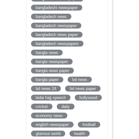
bangladeshi newspaper
bangladesh news
bangladesh newspaper
bangladesh news paper
bangladesh newspapers
bangla news
bangla newspaper
bangla news paper
bangla paper
bd news
bd news 24
bd news paper
bidai hajj speech
bollywood
cricket
daily
economy news
english newspaper
football
glamour world
health