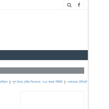
ুশ-ইনের চেষ্টায় বিএসএফ, পণ্ড করছে বিজিবি
|
লেবাননের ঐতিহাসিক বউফোর্ট দুর্গ দখল করল ইসরা