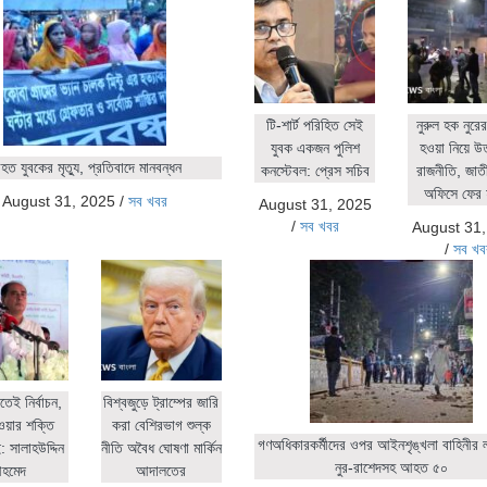
টি-শার্ট পরিহিত সেই
নুরুল হক নুর
যুবক একজন পুলিশ
হওয়া নিয়ে উ
ত যুবকের মৃত্যু, প্রতিবাদে মানবন্ধন
কনস্টেবল: প্রেস সচিব
রাজনীতি, জাতীয়
অফিসে ফের 
August 31, 2025
/
সব খবর
August 31, 2025
/
সব খবর
August 31
/
সব খব
িতেই নির্বাচন,
বিশ্বজুড়ে ট্রাম্পের জারি
ওয়ার শক্তি
করা বেশিরভাগ শুল্ক
গণঅধিকারকর্মীদের ওপর আইনশৃঙ্খলা বাহিনীর লা
 সালাহউদ্দিন
নীতি অবৈধ ঘোষণা মার্কিন
নুর-রাশেদসহ আহত ৫০
হমেদ
আদালতের