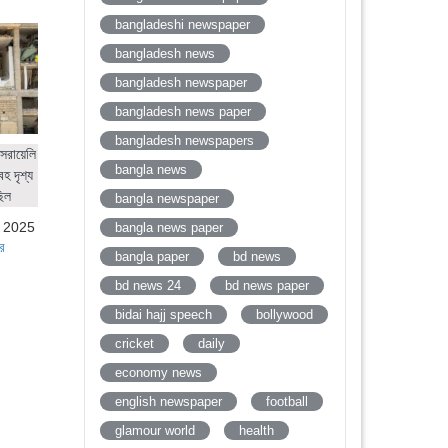
bangladeshi newspaper
bangladesh news
bangladesh newspaper
bangladesh news paper
bangladesh newspapers
সরায়েলি
bangla news
হ দৃশ্য
ছিল
bangla newspaper
, 2025
bangla news paper
র
bangla paper
bd news
bd news 24
bd news paper
bidai hajj speech
bollywood
cricket
daily
economy news
english newspaper
football
glamour world
health