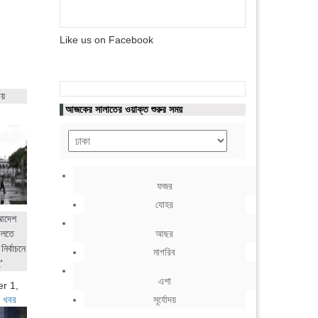
Like us on Facebook
ায়
আজকের সালাতের ওয়াক্ত শুরুর সময়
ফজর
যোহর
 আদেশ
ালতে
আছর
নির্বাচনে
মাগরিব
'
এশা
r 1,
 খবর
সূর্যোদয়