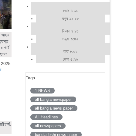
ভোর ৪:১১
দুপুর ১২:০৮
বিকাল ৪:৪১
ের আহত
সন্ধ্যা ৬:৪২
ত্তপ্ত
 পার্টি
রাত ৮:০২
হামলা
ভোর ৫:২৯
, 2025
র
Tags
1 NEWS
all bangla newspaper
all bangla news paper
All Headlines
ঠিচার্জ,
all newspapers
bangladeshi news paper