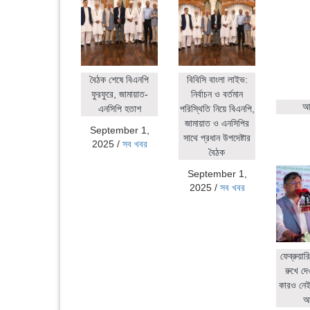
বৈঠক শেষে বিএনপি
বিবিসি বাংলা লাইভ:
ফুরফুরে, জামায়াত-
নির্বাচন ও বর্তমান
আহ
এনসিপি হতাশ
পরিস্থিতি নিয়ে বিএনপি,
জামায়াত ও এনসিপির
September 1,
সাথে প্রধান উপদেষ্টার
2025
/
সব খবর
বৈঠক
September 1,
2025
/
সব খবর
ফেব্রুয়ার
রুখে দে
কারও নেই:
আ