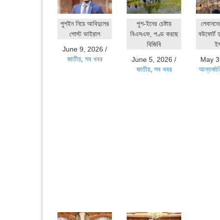
পুশইন নিয়ে আবিদুলের
পুশ-ইনের চেষ্টায়
লেবাননে
পোস্ট ভাইরাল
বিএসএফ, পণ্ড করছে
বউফোর্ট দ
বিজিবি
ই
June 9, 2026
/
জাতীয়
,
সব খবর
June 5, 2026
/
May 3
জাতীয়
,
সব খবর
আন্তর্জা