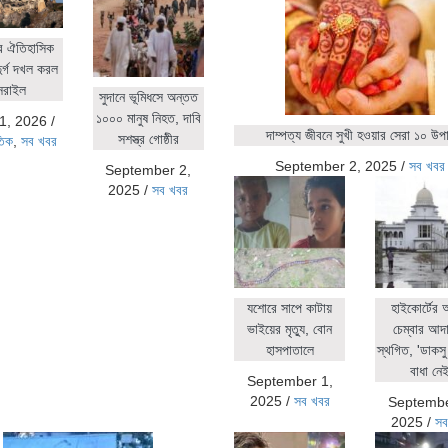
র ঐতিহাসিক
ুর্গ দখল করল
সরাইল
সুদানে ভূমিধসে অন্তত
১০০০ মানুষ নিহত, দাবি
1, 2026
/
দাম্পত্য জীবনে সুখী হওয়ার সেরা ১০ উপ
সশস্ত্র গোষ্ঠীর
তিক
,
সব খবর
September 2, 2025
/
সব খবর
September 2,
2025
/
সব খবর
যশোরে সাপে কাটায়
হাইকোর্টের
ভাইয়ের মৃত্যু, বোন
চেম্বার আদ
হাসপাতালে
স্থগিত, 'ডাকসু 
বাধা নেই
September 1,
2025
/
সব খবর
Septembe
2025
/
সব