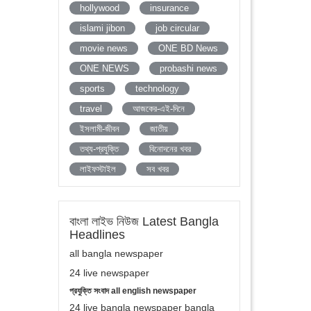
hollywood
insurance
islami jibon
job circular
movie news
ONE BD News
ONE NEWS
probashi news
sports
technology
travel
আজকের-এই-দিনে
ইসলামী-জীবন
জাতীয়
তথ্য-প্রযুক্তি
বিনোদনের খবর
লাইফস্টাইল
সব খবর
বাংলা লাইভ নিউজ Latest Bangla
Headlines
all bangla newspaper
24 live newspaper
প্রযুক্তি সংবাদ all english newspaper
24 live bangla newspaper bangla