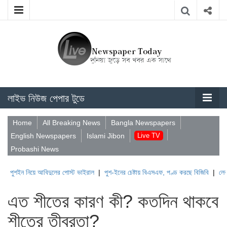
লাইভ নিউজ পেপার টুডে
Home
All Breaking News
Bangla Newspapers
English Newspapers
Islami Jibon
Live TV
Probashi News
ে আবিদুলের পোস্ট ভাইরাল
|
পুশ-ইনের চেষ্টায় বিএসএফ, পণ্ড করছে বিজিবি
|
লেবাননের ঐতিহাসি
এত শীতের কারণ কী? কতদিন থাকবে
শীতের তীব্রতা?