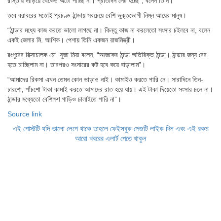
রাস্তায় দাঁড়িয়ে থেকেও অটো পাচ্ছি না। প্রতিদিন লেট হচ্ছে”, বলেন তিনি।
তবে বরাবরের মতোই প্রচণ্ড ঠান্ডায় সবচেয়ে বেশি ভুক্তভোগী নিম্ন আয়ের মানুষ।
“ঠান্ডার মধ্যে কাজ করতে ভালো লাগছে না। কিন্তু কাজ না করলেতো সংসার চইলবে না, বলেন
একই জেলার মি. আশিক। পেশায় তিনি একজন রাজমিস্ত্রী।
রংপুরের রিক্সাচালক মো. সুজা মিয়া বলেন, “আজকের ঠান্ডা অতিরিক্ত ঠান্ডা। ঠান্ডার জন্য বের
হতে চাচ্ছিলাম না। তারপরও সংসারের কষ্ট হবে কয়ে বাড়ালাম”।
“আমাদের রিকসা এখন তেমন কোন ভাড়াও নাই। কামাইও করতে পারি নে। সারাদিনে তিন-
চারশো, পাঁচশো টাকা কামাই করতে আমাদের রাত হয়ে যায়। এই টাকা দিয়েতো সংসার চলে না।
ঠান্ডার মধ্যেতো বেশিক্ষণ গাড়িও চালাইতে পারি না”।
Source link
এই পোস্টটি যদি ভালো লেগে থাকে তাহলে ফেইসবুক পেজটি লাইক দিন এবং এই রকম
আরো খবরের এলার্ট পেতে থাকুন