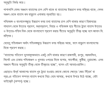
অনুভূতি নির্ভর করে।
পাশাপাশি যেসব অঞ্চলে বাতাসের চাপ বেশি থাকে বা বাতাসের উচ্চচাপ বলয় সক্রিয় থাকে, সেসব
অঞ্চল থেকে বাতাস কম বায়ুচাপ এলাকায় প্রবাহিত হয়।
পশ্চিমবঙ্গ ও বাংলাদেশজুড়ে উচ্চচাপ বলয় তথা বাতাসের চাপ বেশি থাকার কারণে হিমালয়ের
পাদদেশ থেকে উত্তর প্রদেশ, মধ্যপ্রদেশ, বিহার ও পশ্চিমবঙ্গ হয়ে শীতের ঠান্ডা বাতাস উত্তর
ও উত্তর-পশ্চিম দিক থেকে বাংলাদেশে প্রবেশ করায় শীতের অনুভূতি তীব্র হচ্ছে বলে জানান মি.
মল্লিক।
যেহেতু পশ্চিমাঞ্চল অর্থাৎ পশ্চিবঙ্গজুড়ে উচ্চচাপ বলয় সক্রিয় আছে, ফলে বায়ুচাপ বাংলাদেশের
দিকে প্রবেশ করছে।
“বাতাসের গতিবেগ তুলনামূলকভাবে একটু বেশি থাকার কারণে রাজশাহী, রংপুর, ময়মনসিংহ,
সিলেট এবং ঢাকার পশ্চিমাঞ্চল ও খুলনার ওপরের দিকে যশোর, সাতক্ষীরা, কুষ্টিয়া, চুয়াডাঙ্গা- এসব
অঞ্চলে শীতের অনুভূতি তীব্র থেকে তীব্রতর হচ্ছে”, বলেন এই আবহাওয়াবিদ।
এছাড়াও ঊর্ধ্ব আকাশের বাতাস খুব ঠান্ডা হওয়ায় কোনো কোনো ক্ষেত্রে ‘জেড স্ট্রিম’ বা
প্রচণ্ড গতিবেগ সম্পন্ন বাতাস কখনো নিচে নেমে আসছে, কখনো উপরে উঠে যাচ্ছে, যেটা
ভাইব্রেট (কম্পন) হচ্ছে।