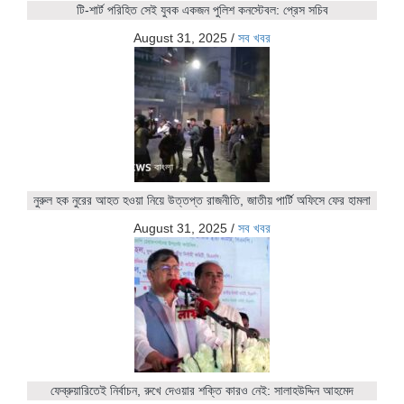
টি-শার্ট পরিহিত সেই যুবক একজন পুলিশ কনস্টেবল: প্রেস সচিব
August 31, 2025
/
সব খবর
নুরুল হক নুরের আহত হওয়া নিয়ে উত্তপ্ত রাজনীতি, জাতীয় পার্টি অফিসে ফের হামলা
August 31, 2025
/
সব খবর
ফেব্রুয়ারিতেই নির্বাচন, রুখে দেওয়ার শক্তি কারও নেই: সালাহউদ্দিন আহমেদ