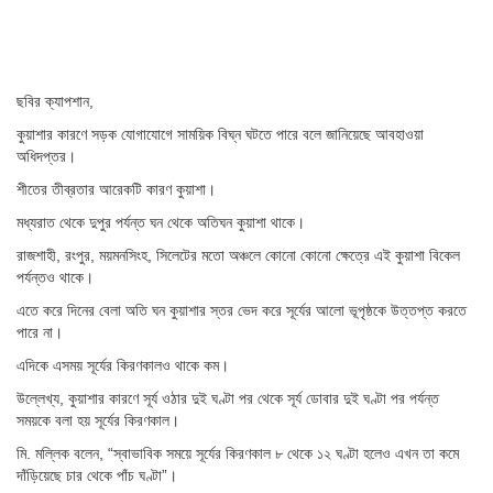
ছবির ক্যাপশান,
কুয়াশার কারণে সড়ক যোগাযোগে সাময়িক বিঘ্ন ঘটতে পারে বলে জানিয়েছে আবহাওয়া
অধিদপ্তর।
শীতের তীব্রতার আরেকটি কারণ কুয়াশা।
মধ্যরাত থেকে দুপুর পর্যন্ত ঘন থেকে অতিঘন কুয়াশা থাকে।
রাজশাহী, রংপুর, ময়মনসিংহ, সিলেটের মতো অঞ্চলে কোনো কোনো ক্ষেত্রে এই কুয়াশা বিকেল
পর্যন্তও থাকে।
এতে করে দিনের বেলা অতি ঘন কুয়াশার স্তর ভেদ করে সূর্যের আলো ভূপৃষ্ঠকে উত্তপ্ত করতে
পারে না।
এদিকে এসময় সূর্যের কিরণকালও থাকে কম।
উল্লেখ্য, কুয়াশার কারণে সূর্য ওঠার দুই ঘণ্টা পর থেকে সূর্য ডোবার দুই ঘণ্টা পর পর্যন্ত
সময়কে বলা হয় সূর্যের কিরণকাল।
মি. মল্লিক বলেন, “স্বাভাবিক সময়ে সূর্যের কিরণকাল ৮ থেকে ১২ ঘণ্টা হলেও এখন তা কমে
দাঁড়িয়েছে চার থেকে পাঁচ ঘণ্টা”।