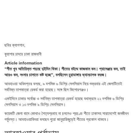
ছবির ক্যাপশান,
কুয়াশার চাদরে ঢাকা রাজধানী
Article information
“শীত খুব অতিরিক্ত পড়ছে দুইদিন থিকা। শীতের মইদ্দে কাজকাম কম। প্যাসেঞ্জার কম, তাই
আয়ও কম, সংসার চালাতে কষ্ট হচ্ছে”, বলছিলেন চুয়াডাঙ্গার ভ্যানচালক ফরজ।
আবহাওয়া অধিদপ্তর বলছে, ৯ দশমিক ৬ ডিগ্রি সেলসিয়াস নিয়ে শুক্রবার এই জেলাটিতেই
সর্বনিম্ন তাপমাত্রা রেকর্ড করা হয়েছে। সঙ্গে ছিল কিশোরগঞ্জও।
একইদিনে ঢাকার সর্বোচ্চ ও সর্বনিম্ন তাপমাত্রা রেকর্ড হয়েছে যথাক্রমে ২২ দশমিক ৬ ডিগ্রি
সেলসিয়াস ও ১৩ দশমিক ৯ ডিগ্রি সেলসিয়াস।
কয়েকটি জেলা বাদে কোথাও শৈত্যপ্রবাহ না চললেও প্রচণ্ড শীতে ঢাকাসহ সারাদেশেই জনজীবন
পর্যুদস্ত। আবহাওয়াবিদরা বলছেন পুরো জানুয়ারিজুড়েই শীতের প্রকোপ থাকবে।