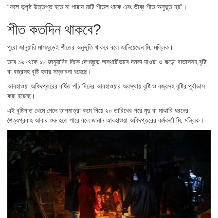
“ফলে ভূপৃষ্ঠ উত্তপ্ত হতে না পারায় মাটি শীতল থাকে এবং তীব্র শীত অনুভূত হয়”।
শীত কতদিন থাকবে?
পুরো জানুয়ারি মাসজুড়েই শীতের অনুভূতি থাকবে বলে জানিয়েছেন মি. মল্লিক।
তবে ১৬ থেকে ১৮ জানুয়ারির দিকে দেশজুড়ে অস্থায়ীভাবে দমকা হাওয়া ও ঝড়ো বাতাসসহ বৃষ্টি
বা বজ্রসহ বৃষ্টি হবার সম্ভাবনা রয়েছে।
আবহাওয়া অধিদপ্তরের বর্ধিত পাঁচ দিনের আবহাওয়ার অবস্থায় বৃষ্টি ও বজ্রসহ বৃষ্টির পূর্বাভাস
করা হয়েছে।
এই বৃষ্টিপাত থেমে গেলে তাপমাত্রা কমে গিয়ে ২০ তারিখের পরে মৃদু বা মাঝারি ধরনের
শৈত্যপ্রবাহ আবার শুরু হতে পারে বলে জানান আবহাওয়া অধিদপ্তরের কর্মকর্তা মি. মল্লিক।