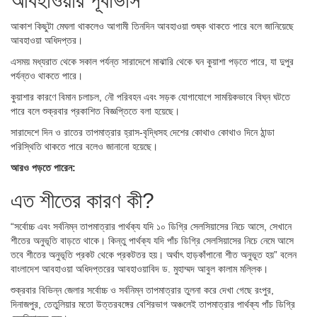
আবহাওয়ার পূর্বাভাস
আকাশ কিছুটা মেঘলা থাকলেও আগামী তিনদিন আবহাওয়া শুষ্ক থাকতে পারে বলে জানিয়েছে
আবহাওয়া অধিদপ্তর।
এসময় মধ্যরাত থেকে সকাল পর্যন্ত সারাদেশে মাঝারি থেকে ঘন কুয়াশা পড়তে পারে, যা দুপুর
পর্যন্তও থাকতে পারে।
কুয়াশার কারণে বিমান চলাচল, নৌ পরিবহন এবং সড়ক যোগাযোগে সাময়িকভাবে বিঘ্ন ঘটতে
পারে বলে শুক্রবার প্রকাশিত বিজ্ঞপ্তিতে বলা হয়েছে।
সারাদেশে দিন ও রাতের তাপমাত্রার হ্রাস-বৃদ্ধিসহ দেশের কোথাও কোথাও দিনে ঠান্ডা
পরিস্থিতি থাকতে পারে বলেও জানানো হয়েছে।
আরও পড়তে পারেন:
এত শীতের কারণ কী?
“সর্বোচ্চ এবং সর্বনিম্ন তাপমাত্রার পার্থক্য যদি ১০ ডিগ্রি সেলসিয়াসের নিচে আসে, সেখানে
শীতের অনুভূতি বাড়তে থাকে। কিন্তু পার্থক্য যদি পাঁচ ডিগ্রি সেলসিয়াসের নিচে নেমে আসে
তবে শীতের অনুভূতি প্রকট থেকে প্রকটতর হয়। অর্থাৎ হাড়কাঁপানো শীত অনুভূত হয়” বলেন
বাংলাদেশ আবহাওয়া অধিদপ্তরের আবহাওয়াবিদ ড. মুহাম্মদ আবুল কালাম মল্লিক।
শুক্রবার বিভিন্ন জেলার সর্বোচ্চ ও সর্বনিম্ন তাপমাত্রার তুলনা করে দেখা গেছে রংপুর,
দিনাজপুর, তেতুলিয়ার মতো উত্তরবঙ্গের বেশিরভাগ অঞ্চলেই তাপমাত্রার পার্থক্য পাঁচ ডিগ্রি