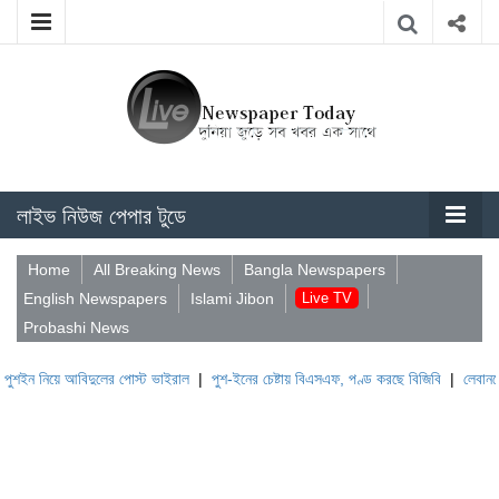
লাইভ নিউজ পেপার টুডে
Home
All Breaking News
Bangla Newspapers
English Newspapers
Islami Jibon
Live TV
Probashi News
আবিদুলের পোস্ট ভাইরাল
|
পুশ-ইনের চেষ্টায় বিএসএফ, পণ্ড করছে বিজিবি
|
লেবাননের ঐতিহাসিক 