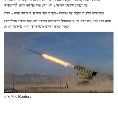
সীমান্তবর্তী গ্রামে স্থানীয় সময় ভোর ৪টা ৫ মিনিটে হামলাটি চালানো হয়।
নিহত ৭ জনের ইরানি নাগরিকত্ব ছিল না বলেও উল্লেখ করা হয়েছে স্থানীয় গণমাধ্যমে।
বৃহস্পতিবার সকালে সারাওয়ান শহরের আশেপাশে বিস্ফোরণের শব্দ শোনা যায়; পরে খবর আসে
যে এই বিস্ফোরণগুলি পাকিস্তানের হামলার কারণে হয়েছে।
ছবির উৎস,
Reuters