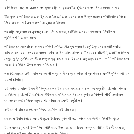
বাণিজ্যিক জাহাজে হামলার পর যুক্তরাষ্ট্র ও যুক্তরাষ্ট্র হুথিদের ওপর বিমান হামলা চালায়।
চীন বুধবার পাকিস্তান এবং ইরানকে ‘সংযম’ এবং ‘যেসব কাজ উত্তেজনাকর পরিস্থিতির দিকে
নিয়ে যায় তা পরিহার করতে’ আহবান জানিয়েছে।
পররাষ্ট্র মন্ত্রণালয়ের মুখপাত্র মাও নিং বলেছেন, বেইজিং এসব দেশগুলোকে ‘নিকটতম
প্রতিবেশী’ হিসেবে দেখে।
পাকিস্তানে মঙ্গলবারের হামলায় দক্ষিণ -পশ্চিম সীমান্ত প্রদেশ বেলুচিস্তানের একটি গ্রামে
আঘাত করা হয়। তেহরান বলছে, তারা জাইশ আল-আদল বা “বিচারের বাহিনী”, একটি জাতিগত
বেলুচ সুন্নি মুসলিম গোষ্ঠীকে লক্ষ্যবস্তু করছে যারা ইরানের অভ্যন্তরের পাশাপাশি পাকিস্তানের
সরকারি বাহিনীর উপর হামলা চালিয়েছে।
গত ডিসেম্বরে জইশ আল আদল পাকিস্তান সীমান্তের কাছে রাস্ক শহরের একটি পুলিশ স্টেশনে
হামলা চালায়।
দুই সপ্তাহ আগে ইসলামী বিপ্লবের পর ইরান এর সবচেয়ে খারাপ অভ্যন্তরীণ হামলার শিকার
হয়েছিলো। হামলাটি হয়েছিলো ইউএস এসাসিনেশনে ইরানের কুখ্যাত বিপ্লবী গার্ড জেনারেল
কাসেম সোলেইমানিকে হত্যার পর কারমানে একটি অনুষ্ঠানে।
দুটি বোমা হামলায় ৮৪ জন নিহত হয়েছিল ওই হামলায়।
সোমবার ইরান সিরিয়া এবং উত্তর ইরাকের কুর্দি শাসিত অঞ্চলে ব্যালিস্টিক মিসাইল ছুঁড়ে।
ইরান বলেছে, তারা ইসলামিক স্টেট এবং ইসরায়েলের গোয়েন্দা সংস্থার ঘাঁটিকে টার্গেট করেছে;
যারা উভয়েই কারমান বোমা হামলায় জড়িত ছিল।