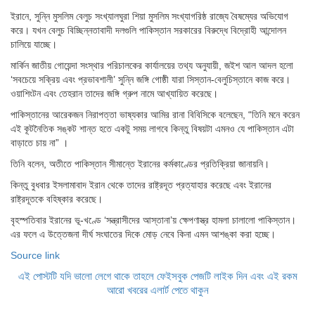
ইরানে, সুন্নি মুসলিম বেলুচ সংখ্যালঘুরা শিয়া মুসলিম সংখ্যাগরিষ্ঠ রাজ্যে বৈষম্যের অভিযোগ
করে। যখন বেলুচ বিচ্ছিন্নতাবাদী দলগুলি পাকিস্তান সরকারের বিরুদ্ধে বিদ্রোহী আন্দোলন
চালিয়ে যাচ্ছে।
মার্কিন জাতীয় গোয়েন্দা সংস্থার পরিচালকের কার্যালয়ের তথ্য অনুযায়ী, জইশ আল আদল হলো
‘সবচেয়ে সক্রিয় এবং প্রভাবশালী’ সুন্নি জঙ্গি গোষ্ঠী যারা সিস্তান-বেলুচিস্তানে কাজ করে।
ওয়াশিংটন এবং তেহরান তাদের জঙ্গি গ্রুপ নামে আখ্যায়িত করেছে।
পাকিস্তানের আরেকজন নিরাপত্তা ভাষ্যকার আমির রানা বিবিসিকে বলেছেন, “তিনি মনে করেন
এই কূটনৈতিক সঙ্কট শান্ত হতে একটু সময় লাগবে কিন্তু বিষয়টা এমনও যে পাকিস্তান এটা
বাড়াতে চায় না” ।
তিনি বলেন, অতীতে পাকিস্তান সীমান্তে ইরানের কর্মকাণ্ডের প্রতিক্রিয়া জানায়নি।
কিন্তু বুধবার ইসলামাবাদ ইরান থেকে তাদের রাষ্ট্রদূত প্রত্যাহার করেছে এবং ইরানের
রাষ্ট্রদূতকে বহিষ্কার করেছে।
বৃহস্পতিবার ইরানের ভূ-খণ্ডে ‘সন্ত্রাসীদের আস্তানা’য় ক্ষেপণাস্ত্র হামলা চালালো পাকিস্তান।
এর ফলে এ উত্তেজনা দীর্ঘ সংঘাতের দিকে মোড় নেবে কিনা এমন আশঙ্কা করা হচ্ছে।
Source link
এই পোস্টটি যদি ভালো লেগে থাকে তাহলে ফেইসবুক পেজটি লাইক দিন এবং এই রকম
আরো খবরের এলার্ট পেতে থাকুন