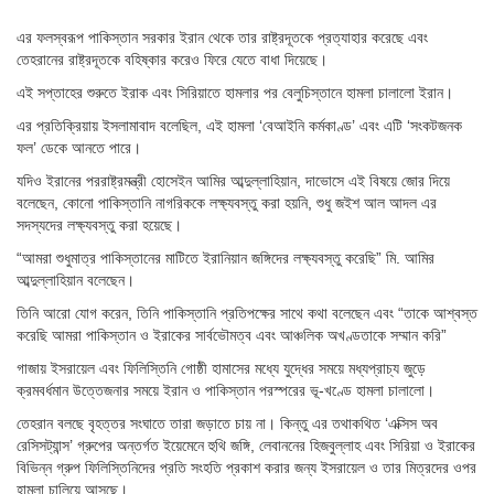
এর ফলস্বরূপ পাকিস্তান সরকার ইরান থেকে তার রাষ্ট্রদূতকে প্রত্যাহার করেছে এবং
তেহরানের রাষ্ট্রদূতকে বহিষ্কার করেও ফিরে যেতে বাধা দিয়েছে।
এই সপ্তাহের শুরুতে ইরাক এবং সিরিয়াতে হামলার পর বেলুচিস্তানে হামলা চালালো ইরান।
এর প্রতিক্রিয়ায় ইসলামাবাদ বলেছিল, এই হামলা ‘বেআইনি কর্মকাণ্ড’ এবং এটি ‘সংকটজনক
ফল’ ডেকে আনতে পারে।
যদিও ইরানের পররাষ্ট্রমন্ত্রী হোসেইন আমির আব্দুল্লাহিয়ান, দাভোসে এই বিষয়ে জোর দিয়ে
বলেছেন, কোনো পাকিস্তানি নাগরিককে লক্ষ্যবস্তু করা হয়নি, শুধু জইশ আল আদল এর
সদস্যদের লক্ষ্যবস্তু করা হয়েছে।
“আমরা শুধুমাত্র পাকিস্তানের মাটিতে ইরানিয়ান জঙ্গিদের লক্ষ্যবস্তু করেছি” মি. আমির
আব্দুল্লাহিয়ান বলেছেন।
তিনি আরো যোগ করেন, তিনি পাকিস্তানি প্রতিপক্ষের সাথে কথা বলেছেন এবং “তাকে আশ্বস্ত
করেছি আমরা পাকিস্তান ও ইরাকের সার্বভৌমত্ব এবং আঞ্চলিক অখণ্ডতাকে সম্মান করি”
গাজায় ইসরায়েল এবং ফিলিস্তিনি গোষ্ঠী হামাসের মধ্যে যুদ্ধের সময়ে মধ্যপ্রাচ্য জুড়ে
ক্রমবর্ধমান উত্তেজনার সময়ে ইরান ও পাকিস্তান পরস্পরের ভূ-খণ্ডে হামলা চালালো।
তেহরান বলছে বৃহত্তর সংঘাতে তারা জড়াতে চায় না। কিন্তু এর তথাকথিত ‘এক্সিস অব
রেসিসট্যান্স’ গ্রুপের অন্তর্গত ইয়েমেনে হুথি জঙ্গি, লেবাননের হিজবুল্লাহ এবং সিরিয়া ও ইরাকের
বিভিন্ন গ্রুপ ফিলিস্তিনিদের প্রতি সংহতি প্রকাশ করার জন্য ইসরায়েল ও তার মিত্রদের ওপর
হামলা চালিয়ে আসছে।