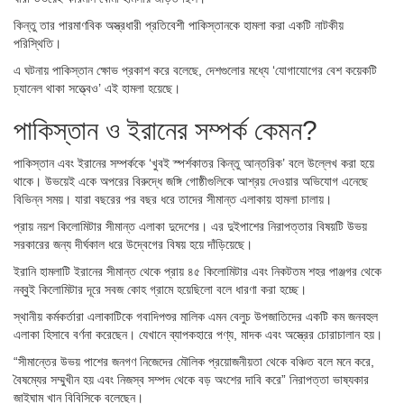
কিন্তু তার পারমাণবিক অস্ত্রধারী প্রতিবেশী পাকিস্তানকে হামলা করা একটি নাটকীয়
পরিস্থিতি।
এ ঘটনায় পাকিস্তান ক্ষোভ প্রকাশ করে বলেছে, দেশগুলোর মধ্যে ‘যোগাযোগের বেশ কয়েকটি
চ্যানেল থাকা সত্ত্বেও’ এই হামলা হয়েছে।
পাকিস্তান ও ইরানের সম্পর্ক কেমন?
পাকিস্তান এবং ইরানের সম্পর্ককে ‘খুবই স্পর্শকাতর কিন্তু আন্তরিক’ বলে উল্লেখ করা হয়ে
থাকে। উভয়েই একে অপরের বিরুদ্ধে জঙ্গি গোষ্ঠীগুলিকে আশ্রয় দেওয়ার অভিযোগ এনেছে
বিভিন্ন সময়। যারা বছরের পর বছর ধরে তাদের সীমান্ত এলাকায় হামলা চালায়।
প্রায় নয়শ কিলোমিটার সীমান্ত এলাকা দুদেশের। এর দুইপাশের নিরাপত্তার বিষয়টি উভয়
সরকারের জন্য দীর্ঘকাল ধরে উদ্বেগের বিষয় হয়ে দাঁড়িয়েছে।
ইরানি হামলাটি ইরানের সীমান্ত থেকে প্রায় ৪৫ কিলোমিটার এবং নিকটতম শহর পাঞ্জগর থেকে
নব্বুই কিলোমিটার দূরে সবজ কোহ গ্রামে হয়েছিলো বলে ধারণা করা হচ্ছে।
স্থানীয় কর্মকর্তারা এলাকাটিকে গবাদিপশুর মালিক এমন বেলুচ উপজাতিদের একটি কম জনবহুল
এলাকা হিসাবে বর্ণনা করেছেন। যেখানে ব্যাপকহারে পণ্য, মাদক এবং অস্ত্রের চোরাচালান হয়।
“সীমান্তের উভয় পাশের জনগণ নিজেদের মৌলিক প্রয়োজনীয়তা থেকে বঞ্চিত বলে মনে করে,
বৈষম্যের সম্মুখীন হয় এবং নিজস্ব সম্পদ থেকে বড় অংশের দাবি করে” নিরাপত্তা ভাষ্যকার
জাইঘাম খান বিবিসিকে বলেছেন।