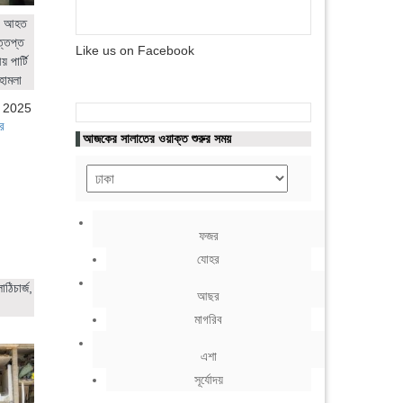
ের আহত
ত্তপ্ত
Like us on Facebook
 পার্টি
হামলা
, 2025
র
আজকের সালাতের ওয়াক্ত শুরুর সময়
ফজর
যোহর
ঠিচার্জ,
আছর
মাগরিব
এশা
সূর্যোদয়