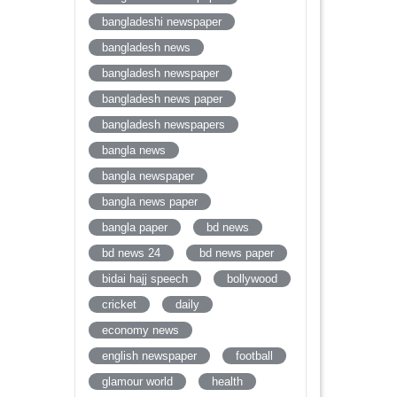
bangladeshi newspaper
bangladesh news
bangladesh newspaper
bangladesh news paper
bangladesh newspapers
bangla news
bangla newspaper
bangla news paper
bangla paper
bd news
bd news 24
bd news paper
bidai hajj speech
bollywood
cricket
daily
economy news
english newspaper
football
glamour world
health