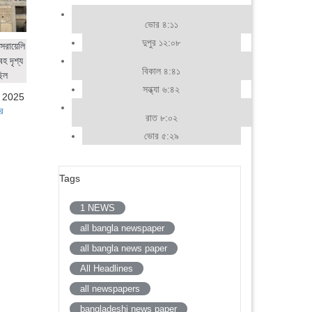
ভোর ৪:১১
দুপুর ১২:০৮
সরায়েলি
হ দৃশ্য
বিকাল ৪:৪১
ছিল
সন্ধ্যা ৬:৪২
, 2025
র
রাত ৮:০২
ভোর ৫:২৯
Tags
1 NEWS
all bangla newspaper
all bangla news paper
All Headlines
all newspapers
bangladeshi news paper