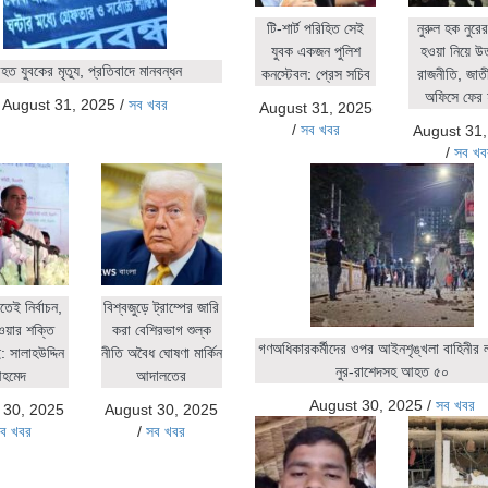
টি-শার্ট পরিহিত সেই
নুরুল হক নুর
যুবক একজন পুলিশ
হওয়া নিয়ে উ
ত যুবকের মৃত্যু, প্রতিবাদে মানবন্ধন
কনস্টেবল: প্রেস সচিব
রাজনীতি, জাতীয়
অফিসে ফের 
August 31, 2025
/
সব খবর
August 31, 2025
/
সব খবর
August 31
/
সব খব
িতেই নির্বাচন,
বিশ্বজুড়ে ট্রাম্পের জারি
ওয়ার শক্তি
করা বেশিরভাগ শুল্ক
গণঅধিকারকর্মীদের ওপর আইনশৃঙ্খলা বাহিনীর লা
 সালাহউদ্দিন
নীতি অবৈধ ঘোষণা মার্কিন
নুর-রাশেদসহ আহত ৫০
হমেদ
আদালতের
August 30, 2025
/
সব খবর
 30, 2025
August 30, 2025
ব খবর
/
সব খবর