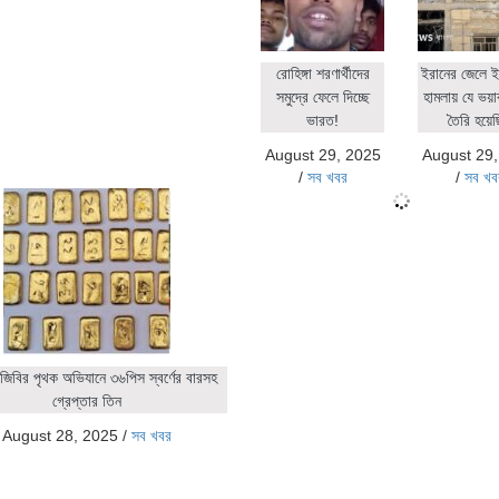
রোহিঙ্গা শরণার্থীদের
ইরানের জেলে ই
সমুদ্রে ফেলে দিচ্ছে
হামলায় যে ভয়াব
ভারত!
তৈরি হয়ে
August 29, 2025
August 29
/
সব খবর
/
সব খব
জিবির পৃথক অভিযানে ৩৬পিস স্বর্ণের বারসহ
গ্রেপ্তার তিন
August 28, 2025
/
সব খবর