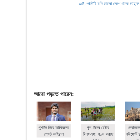
এই পোস্টটি যদি ভালো লেগে থাকে তাহল
আরো পড়তে পারেন:
পুশইন নিয়ে আবিদুলের
পুশ-ইনের চেষ্টায়
লেবাননে
পোস্ট ভাইরাল
বিএসএফ, পণ্ড করছে
বউফোর্ট দ