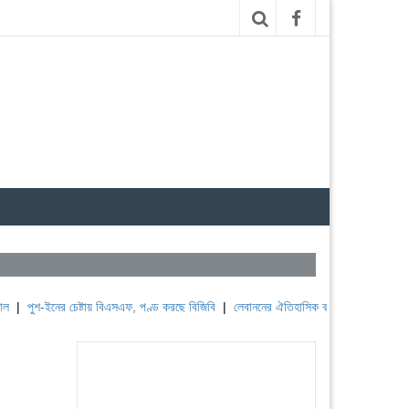
ইনের চেষ্টায় বিএসএফ, পণ্ড করছে বিজিবি
|
লেবাননের ঐতিহাসিক বউফোর্ট দুর্গ দখল করল ইসরাইল