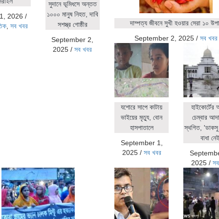
সরাইল
সুদানে ভূমিধসে অন্তত
১০০০ মানুষ নিহত, দাবি
1, 2026
/
দাম্পত্য জীবনে সুখী হওয়ার সেরা ১০ উপ
সশস্ত্র গোষ্ঠীর
তিক
,
সব খবর
September 2, 2025
/
সব খবর
September 2,
2025
/
সব খবর
যশোরে সাপে কাটায়
হাইকোর্টের
ভাইয়ের মৃত্যু, বোন
চেম্বার আদ
হাসপাতালে
স্থগিত, 'ডাকসু 
বাধা নেই
September 1,
2025
/
সব খবর
Septembe
2025
/
সব