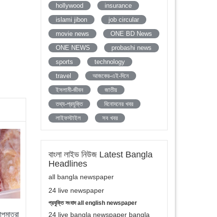
hollywood
insurance
islami jibon
job circular
movie news
ONE BD News
ONE NEWS
probashi news
sports
technology
travel
আজকের-এই-দিনে
ইসলামী-জীবন
জাতীয়
তথ্য-প্রযুক্তি
বিনোদনের খবর
লাইফস্টাইল
সব খবর
বাংলা লাইভ নিউজ Latest Bangla
Headlines
all bangla newspaper
24 live newspaper
প্রযুক্তি সংবাদ all english newspaper
পমাত্রা
24 live bangla newspaper bangla