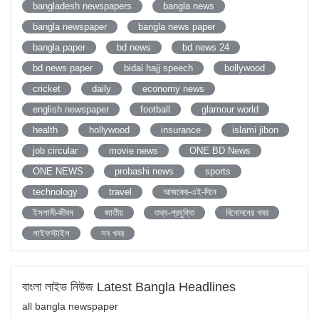
bangladesh newspapers
bangla news
bangla newspaper
bangla news paper
bangla paper
bd news
bd news 24
bd news paper
bidai hajj speech
bollywood
cricket
daily
economy news
english newspaper
football
glamour world
health
hollywood
insurance
islami jibon
job circular
movie news
ONE BD News
ONE NEWS
probashi news
sports
technology
travel
আজকের-এই-দিনে
ইসলামী-জীবন
জাতীয়
তথ্য-প্রযুক্তি
বিনোদনের খবর
লাইফস্টাইল
সব খবর
বাংলা লাইভ নিউজ Latest Bangla Headlines
all bangla newspaper