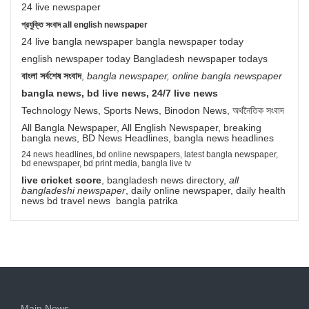
24 live newspaper
প্রযুক্তি সংবাদ all english newspaper
24 live bangla newspaper bangla newspaper today
english newspaper today Bangladesh newspaper todays
বাংলা সর্বশেষ সংবাদ
,
bangla newspaper, online bangla newspaper
bangla news, bd live news, 24/7 live news
Technology News, Sports News, Binodon News, অর্থনৈতিক সংবাদ
All Bangla Newspaper, All English Newspaper, breaking
bangla news, BD News Headlines, bangla news headlines
24 news headlines, bd online newspapers, latest bangla newspaper,
bd enewspaper, bd print media, bangla live tv
live cricket score
, bangladesh news directory,
all
bangladeshi newspaper
, daily online newspaper, daily health
news bd travel news bangla patrika
Main News