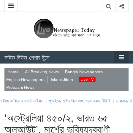
লাইভ নিউজ পেপার টুডে
Home
All Breaking News
Bangla Newspapers
English Newspapers
Islami Jibon
Live TV
Probashi News
বিদুলের পোস্ট ভাইরাল
|
পুশ-ইনের চেষ্টায় বিএসএফ, পণ্ড করছে বিজিবি
|
লেবাননের ঐতিহাসিক 
‘অস্ট্রেলিয়া ৪৫০/২, ভারত ৬৫
অলআউট’, মার্শের ভবিষ্যদ্ববাণী